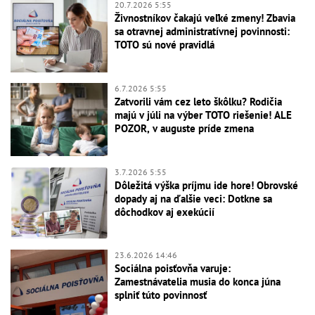
20.7.2026 5:55
Živnostníkov čakajú veľké zmeny! Zbavia
sa otravnej administratívnej povinnosti:
TOTO sú nové pravidlá
6.7.2026 5:55
Zatvorili vám cez leto škôlku? Rodičia
majú v júli na výber TOTO riešenie! ALE
POZOR, v auguste príde zmena
3.7.2026 5:55
Dôležitá výška príjmu ide hore! Obrovské
dopady aj na ďalšie veci: Dotkne sa
dôchodkov aj exekúcií
23.6.2026 14:46
Sociálna poisťovňa varuje:
Zamestnávatelia musia do konca júna
splniť túto povinnosť