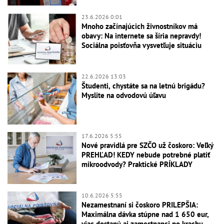
23.6.2026 0:01
Mnoho začínajúcich živnostníkov má
obavy: Na internete sa šíria nepravdy!
Sociálna poisťovňa vysvetľuje situáciu
22.6.2026 13:03
Študenti, chystáte sa na letnú brigádu?
Myslite na odvodovú úľavu
17.6.2026 5:55
Nové pravidlá pre SZČO už čoskoro: Veľký
PREHĽAD! KEDY nebude potrebné platiť
mikroodvody? Praktické PRÍKLADY
10.6.2026 5:55
Nezamestnaní si čoskoro PRILEPŠIA:
Maximálna dávka stúpne nad 1 650 eur,
viac dostanú aj zamestnanci po krachu