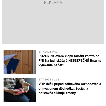
28.7.2026 0:01
POZOR Na dvere klopú falošní kontrolóri
PN! Na ľudí skúšajú NEBEZPEČNÚ fintu na
vylákanie peňazí
27.7.2026 11:12
VOP riešil prípad zdĺhavého rozhodovania
o invalidnom dôchodku: Sociálna
poisťovňa sľubuje zmeny