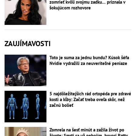
zomrieť kvôli svojmu zadku... priznala v
šokujúcom rozhovore
ZAUJÍMAVOSTI
Toto je suma za jednu bundu? Kúsok šéfa
Nvidie vydražili za neuveriteľné peniaze
5 najdôležitejších rád ortopéda pre zdravé
kosti a kĺby: Začať treba oveľa skôr, než
začnú bolieť
Zomrela na šesť minút a zažila život po
živote: Smrti sa už nebojím, hovorí Patty