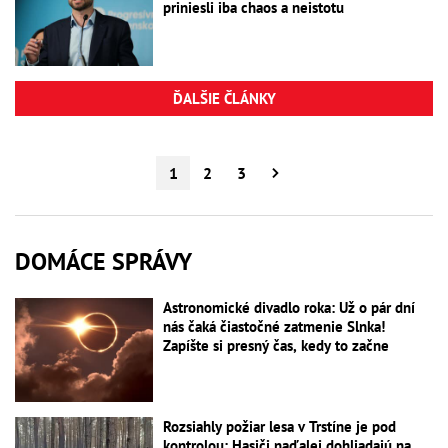
priniesli iba chaos a neistotu
ĎALŠIE ČLÁNKY
1
2
3
DOMÁCE SPRÁVY
Astronomické divadlo roka: Už o pár dní
nás čaká čiastočné zatmenie Slnka!
Zapíšte si presný čas, kedy to začne
Rozsiahly požiar lesa v Trstíne je pod
kontrolou: Hasiči naďalej dohliadajú na