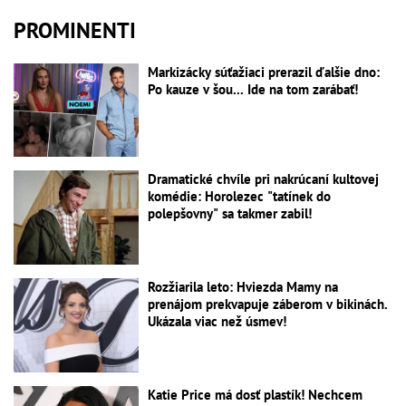
PROMINENTI
Markizácky súťažiaci prerazil ďalšie dno:
Po kauze v šou... Ide na tom zarábať!
Dramatické chvíle pri nakrúcaní kultovej
komédie: Horolezec "tatínek do
polepšovny" sa takmer zabil!
Rozžiarila leto: Hviezda Mamy na
prenájom prekvapuje záberom v bikinách.
Ukázala viac než úsmev!
Katie Price má dosť plastík! Nechcem