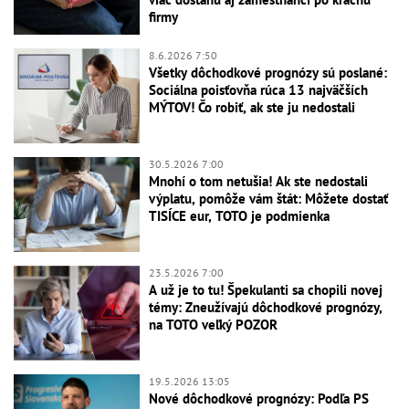
firmy
8.6.2026 7:50
Všetky dôchodkové prognózy sú poslané:
Sociálna poisťovňa rúca 13 najväčších
MÝTOV! Čo robiť, ak ste ju nedostali
30.5.2026 7:00
Mnohí o tom netušia! Ak ste nedostali
výplatu, pomôže vám štát: Môžete dostať
TISÍCE eur, TOTO je podmienka
23.5.2026 7:00
A už je to tu! Špekulanti sa chopili novej
témy: Zneužívajú dôchodkové prognózy,
na TOTO veľký POZOR
19.5.2026 13:05
Nové dôchodkové prognózy: Podľa PS