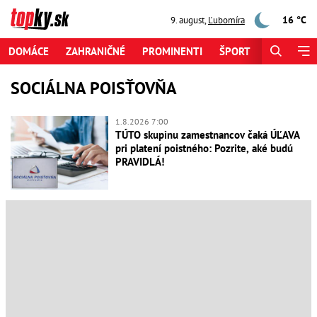
16 °C
9. august
,
Ľubomíra
DOMÁCE
ZAHRANIČNÉ
PROMINENTI
ŠPORT
ZAUJÍMAV
SOCIÁLNA POISŤOVŇA
1.8.2026 7:00
TÚTO skupinu zamestnancov čaká ÚĽAVA
pri platení poistného: Pozrite, aké budú
PRAVIDLÁ!