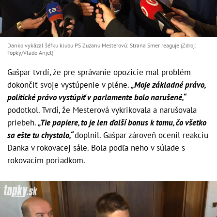
Danko vykázal šéfku klubu PS Zuzanu Mesterovú: Strana Smer reaguje (Zdroj:
Topky/Vlado Anjel)
Gašpar tvrdí, že pre správanie opozície mal problém
dokončiť svoje vystúpenie v pléne.
„Moje základné právo,
politické právo vystúpiť v parlamente bolo narušené,“
podotkol. Tvrdí, že Mesterová vykrikovala a narušovala
priebeh.
„Tie papiere, to je len ďalší bonus k tomu, čo všetko
sa ešte tu chystalo,“
doplnil. Gašpar zároveň ocenil reakciu
Danka v rokovacej sále. Bola podľa neho v súlade s
rokovacím poriadkom.