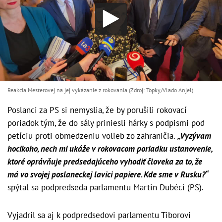
Reakcia Mesterovej na jej vykázanie z rokovania (Zdroj: Topky/Vlado Anjel)
Poslanci za PS si nemyslia, že by porušili rokovací
poriadok tým, že do sály priniesli hárky s podpismi pod
petíciu proti obmedzeniu volieb zo zahraničia.
„Vyzývam
hocikoho, nech mi ukáže v rokovacom poriadku ustanovenie,
ktoré oprávňuje predsedajúceho vyhodiť človeka za to, že
má vo svojej poslaneckej lavici papiere. Kde sme v Rusku?“
spýtal sa podpredseda parlamentu Martin Dubéci (PS).
Vyjadril sa aj k podpredsedovi parlamentu Tiborovi