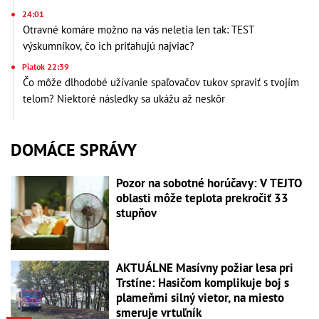
24:01
Otravné komáre možno na vás neletia len tak: TEST
výskumníkov, čo ich priťahujú najviac?
Piatok 22:39
Čo môže dlhodobé užívanie spaľovačov tukov spraviť s tvojím
telom? Niektoré následky sa ukážu až neskôr
DOMÁCE SPRÁVY
Pozor na sobotné horúčavy: V TEJTO
oblasti môže teplota prekročiť 33
stupňov
AKTUÁLNE Masívny požiar lesa pri
Trstíne: Hasičom komplikuje boj s
plameňmi silný vietor, na miesto
smeruje vrtuľník