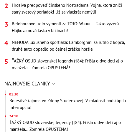
Hrozivá predpoveď čínskeho Nostradama: Vojna, ktorá zničí
starý svetový poriadok! Už sa viackrát nemýlil
Belohorcovej telo vymenil za TOTO: Wauuu... Takto vyzerá
Hájkova nová láska v bikinách!
NEHODA luxusného športiaka: Lamborghini sa rútilo z kopca,
druhé auto dopadlo po čelnej zrážke horšie
ŤAŽKÝ OSUD slovenskej legendy (†84): Prišla o dve deti aj o
manžela... Zomrela OPUSTENÁ!
NAJNOVŠIE ČLÁNKY
01:30
Bolestivé tajomstvo Zdeny Studenkovej: V mladosti podstúpila
interrupciu!
24:10
ŤAŽKÝ OSUD slovenskej legendy (†84): Prišla o dve deti aj o
manžela... Zomrela OPUSTENÁ!