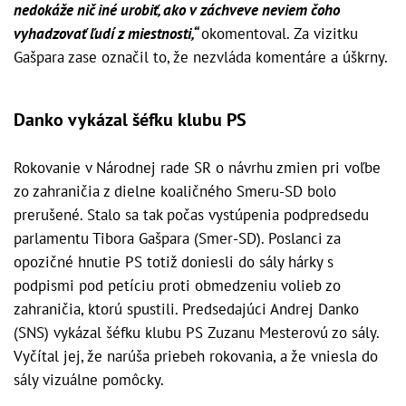
nedokáže nič iné urobiť, ako v záchveve neviem čoho
vyhadzovať ľudí z miestnosti,“
okomentoval. Za vizitku
Gašpara zase označil to, že nezvláda komentáre a úškrny.
Danko vykázal šéfku klubu PS
Rokovanie v Národnej rade SR o návrhu zmien pri voľbe
zo zahraničia z dielne koaličného Smeru-SD bolo
prerušené. Stalo sa tak počas vystúpenia podpredsedu
parlamentu Tibora Gašpara (Smer-SD). Poslanci za
opozičné hnutie PS totiž doniesli do sály hárky s
podpismi pod petíciu proti obmedzeniu volieb zo
zahraničia, ktorú spustili. Predsedajúci Andrej Danko
(SNS) vykázal šéfku klubu PS Zuzanu Mesterovú zo sály.
Vyčítal jej, že narúša priebeh rokovania, a že vniesla do
sály vizuálne pomôcky.