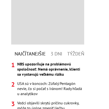
NAJČÍTANEJŠIE
3 DNI
TÝŽDEŇ
NBS upozorňuje na problémovú
spoločnosť: Nemá oprávnenie, klienti
sa vystavujú veľkému riziku
USA sú v koncoch: Zúfalý Pentagón
nevie, čo si počať s Iránom! Rady hľadá
u analytikov
Vedci objavili skrytú príčinu cukrovky,
môže to úplne zmeniť liečbu