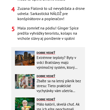
Zuzana Fialová to už nevydržala a drsne
udrela: Sarkastická NÁLOŽ pre
konšpirátorov a popieračov!
Mala zomrieť na pódiu! Ginger Spice
prežila vyhrážky teroristu, kolaps na
vrchole slávy aj poníženie v spálni
DOBRE VEDIEŤ
Extrémne teploty? Byty v
srdci Bratislavy majú
výnimočný systém, ktorý
ešte aj šetrí náklady
DOBRE VEDIEŤ
Zbaľte sa na letný piknik bez
stresu: Tieto praktické
vychytávky vám ušetria
miesto v batohu!
DOBRE VEDIEŤ
Málo kalórií, skvelá chuť. Ak
ste ich ešte neochutnali,