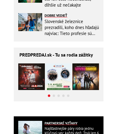
dlhšie už nečakajte
DOBRE VEDIEŤ
Slovenské železnice
prezradili, koho dnes hľadajú
najviac: Tieto profesie sú
mimoriadne žiadané
PREDPREDAJ
.sk - Tu sa rodia zážitky
PARTNERSKÉ VZŤAHY
Najšťastnejšie páry robia jednu
kľúčovú vec každý deň: Trvá len 6