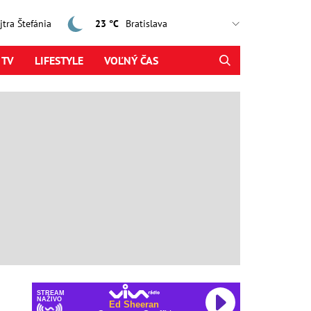
ajtra Štefánia
23 °C
 TV
LIFESTYLE
VOĽNÝ ČAS
STREAM
NAŽIVO
Ed Sheeran