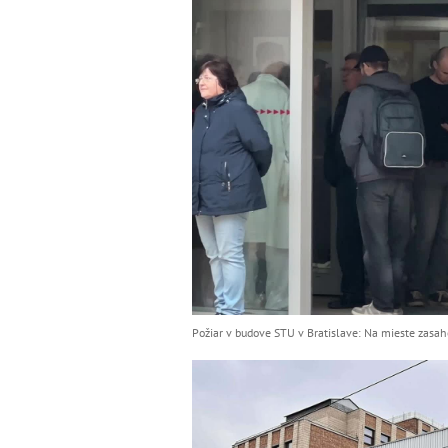
Požiar v budove STU v Bratislave: Na mieste zasaho