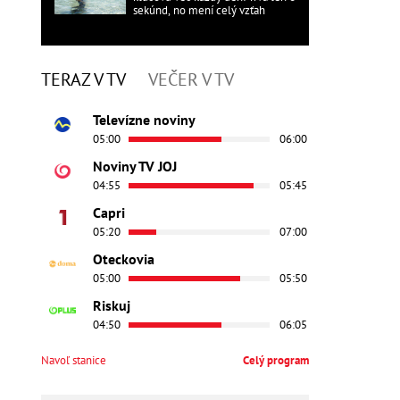
sekúnd, no mení celý vzťah
TERAZ V TV
VEČER V TV
Televízne noviny
05:00
06:00
Noviny TV JOJ
04:55
05:45
Capri
05:20
07:00
Oteckovia
05:00
05:50
Riskuj
04:50
06:05
Navoľ stanice
Celý program