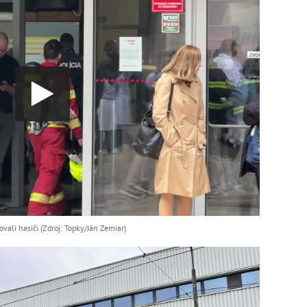
vali hasiči (Zdroj: Topky/Ján Zemiar)