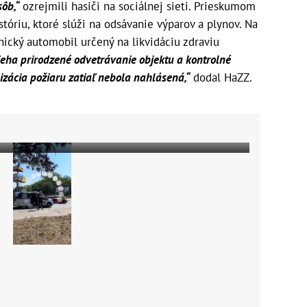
ôb,“
ozrejmili hasiči na sociálnej sieti. Prieskumom
stóriu, ktoré slúži na odsávanie výparov a plynov. Na
nický automobil určený na likvidáciu zdraviu
ieha prirodzené odvetrávanie objektu a kontrolné
zácia požiaru zatiaľ nebola nahlásená,“
dodal HaZZ.