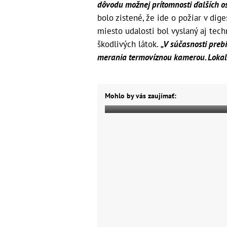
dôvodu možnej prítomnosti ďalších os
bolo zistené, že ide o požiar v dige
miesto udalosti bol vyslaný aj tech
škodlivých látok.
„V súčasnosti preb
merania termovíznou kamerou. Lokali
Mohlo by vás zaujímať: