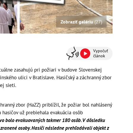
Zobraziť galériu
(27)
Vypočuť
článok
tuálne zasahujú pri požiari v budove Slovenskej
inského ulici v Bratislave. Hasičský a záchranný zbor
j sieti.
hranný zbor (HaZZ) priblížil, že požiar bol nahlásený
du hasičov už prebiehala evakuácia osôb
vo bolo evakuovaných takmer 180 osôb. V dôsledku
e zranené osoby. Hasiči následne prehľadávali objekt z