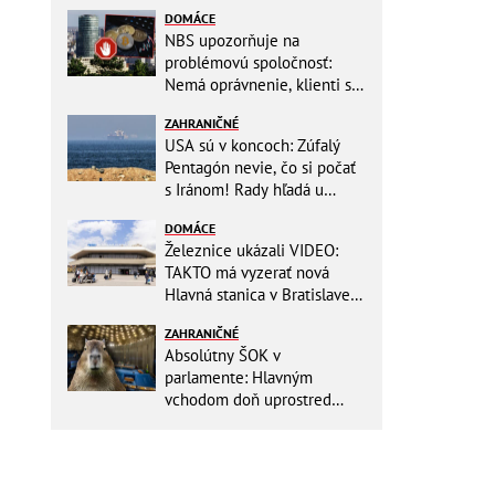
DOMÁCE
NBS upozorňuje na
problémovú spoločnosť:
Nemá oprávnenie, klienti sa
vystavujú veľkému riziku
ZAHRANIČNÉ
USA sú v koncoch: Zúfalý
Pentagón nevie, čo si počať
s Iránom! Rady hľadá u
analytikov
DOMÁCE
Železnice ukázali VIDEO:
TAKTO má vyzerať nová
Hlavná stanica v Bratislave!
Detský kútik aj bezbarierové
ZAHRANIČNÉ
toalety
Absolútny ŠOK v
parlamente: Hlavným
vchodom doň uprostred
zasadania napochodovali
KAPYBARY, kde sa tam
nabrali?