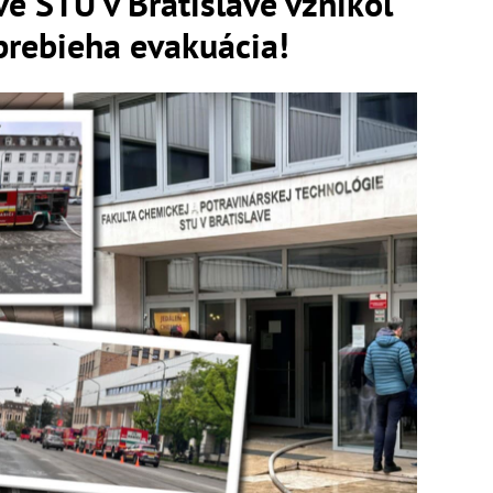
 STU v Bratislave vznikol
prebieha evakuácia!