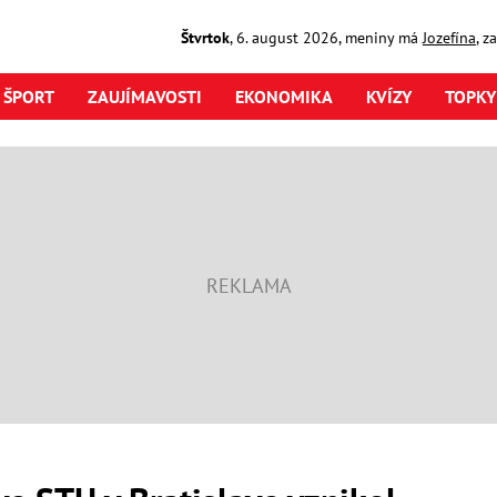
Štvrtok
,
6. august
2026
,
meniny má
Jozefína
, z
ŠPORT
ZAUJÍMAVOSTI
EKONOMIKA
KVÍZY
TOPKY