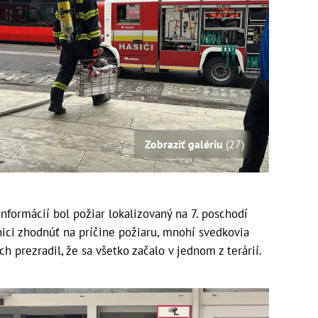
Zobraziť galériu
(27)
nformácií bol požiar lokalizovaný na 7. poschodí
nici zhodnúť na príčine požiaru, mnohí svedkovia
ch prezradil, že sa všetko začalo v jednom z terárií.