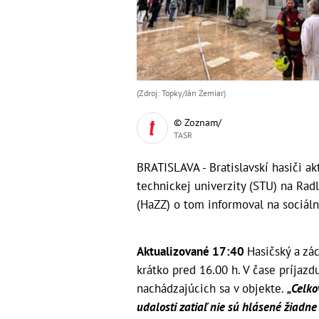
(Zdroj: Topky/Ján Zemiar)
© Zoznam/
TASR
BRATISLAVA - Bratislavskí hasiči ak
technickej univerzity (STU) na Radl
(HaZZ) o tom informoval na sociálne
Aktualizované 17:40
Hasičský a zác
krátko pred 16.00 h. V čase príjaz
nachádzajúcich sa v objekte.
„Celko
udalosti zatiaľ nie sú hlásené žiadn