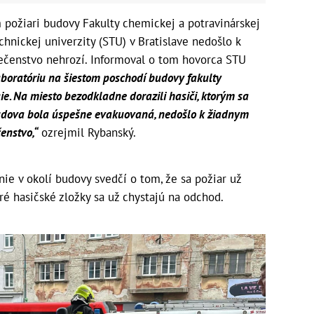
 požiari budovy Fakulty chemickej a potravinárskej
hnickej univerzity (STU) v Bratislave nedošlo k
ečenstvo nehrozí. Informoval o tom hovorca STU
laboratóriu na šiestom poschodí budovy fakulty
ie. Na miesto bezodkladne dorazili hasiči, ktorým sa
 Budova bola úspešne evakuovaná, nedošlo k žiadnym
enstvo,“
ozrejmil Rybanský.
ie v okolí budovy svedčí o tom, že sa požiar už
ré hasičské zložky sa už chystajú na odchod.