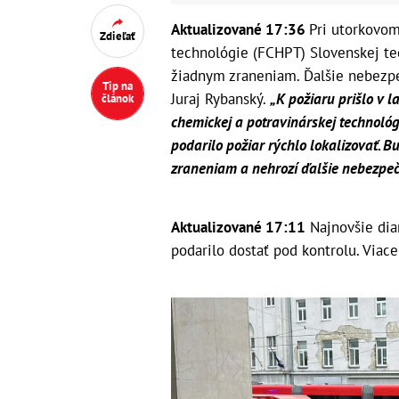
Aktualizované 17:36
Pri utorkovom
Zdieľať
technológie (FCHPT) Slovenskej tec
žiadnym zraneniam. Ďalšie nebezp
Tip na
Juraj Rybanský.
„K požiaru prišlo v 
článok
chemickej a potravinárskej technológ
podarilo požiar rýchlo lokalizovať.
zraneniam a nehrozí ďalšie nebezpeč
Aktualizované 17:11
Najnovšie dian
podarilo dostať pod kontrolu. Viace