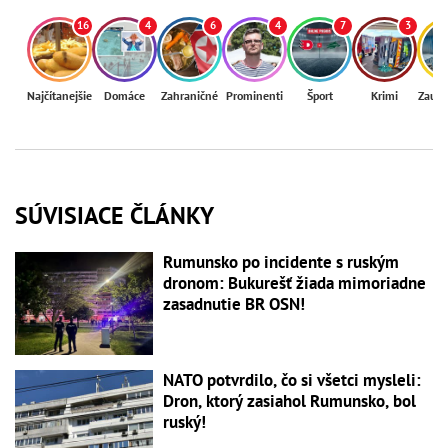
16
4
6
4
7
3
Najčítanejšie
Domáce
Zahraničné
Prominenti
Šport
Krimi
Zaují
SÚVISIACE ČLÁNKY
Rumunsko po incidente s ruským
dronom: Bukurešť žiada mimoriadne
zasadnutie BR OSN!
NATO potvrdilo, čo si všetci mysleli:
Dron, ktorý zasiahol Rumunsko, bol
ruský!