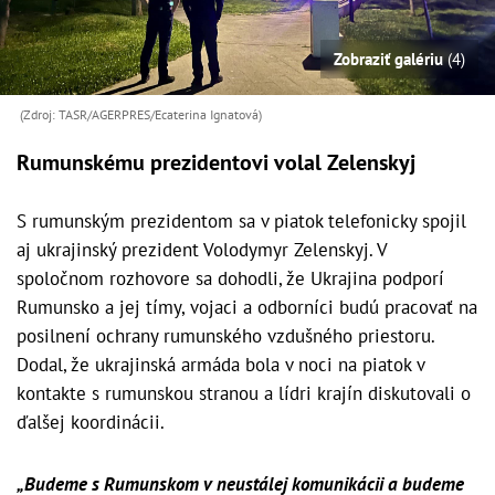
Zobraziť galériu
(4)
(Zdroj: TASR/AGERPRES/Ecaterina Ignatová)
Rumunskému prezidentovi volal Zelenskyj
S rumunským prezidentom sa v piatok telefonicky spojil
aj ukrajinský prezident Volodymyr Zelenskyj. V
spoločnom rozhovore sa dohodli, že Ukrajina podporí
Rumunsko a jej tímy, vojaci a odborníci budú pracovať na
posilnení ochrany rumunského vzdušného priestoru.
Dodal, že ukrajinská armáda bola v noci na piatok v
kontakte s rumunskou stranou a lídri krajín diskutovali o
ďalšej koordinácii.
„Budeme s Rumunskom v neustálej komunikácii a budeme