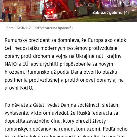
Zobraziť galériu
(4)
(Zdroj: TASR/AGERPRES/Ecaterina Ignatová)
Rumunský prezident sa domnieva, že Európa ako celok
čelí nedostatku moderných systémov protivzdušnej
obrany proti dronom a vojna na Ukrajine núti krajiny
NATO a EÚ, aby urýchlili prispôsobenie sa novým
hrozbám. Rumunsko už podľa Dana otvorilo otázku
posilnenia protivzdušnej a protidronovej obrany aj na
úrovni NATO.
Po návrate z Galati vydal Dan na sociálnych sieťach
vyhlásenie, v ktorom uviedol, že Ruská federácia sa
dopustila závažného činu, ktorý ohrozil životy
rumunských občanov na rumunskom území. Podľa neho
je to dôsledok nezodpovednosti, s akou Rusko používa