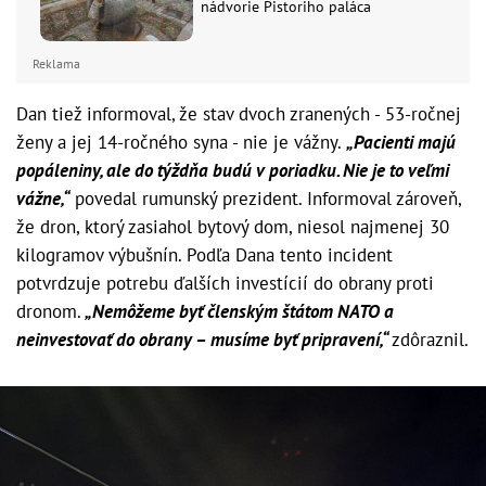
nádvorie Pistoriho paláca
Reklama
Dan tiež informoval, že stav dvoch zranených - 53-ročnej
ženy a jej 14-ročného syna - nie je vážny.
„Pacienti majú
popáleniny, ale do týždňa budú v poriadku. Nie je to veľmi
vážne,“
povedal rumunský prezident. Informoval zároveň,
že dron, ktorý zasiahol bytový dom, niesol najmenej 30
kilogramov výbušnín. Podľa Dana tento incident
potvrdzuje potrebu ďalších investícií do obrany proti
dronom.
„Nemôžeme byť členským štátom NATO a
neinvestovať do obrany – musíme byť pripravení,“
zdôraznil.