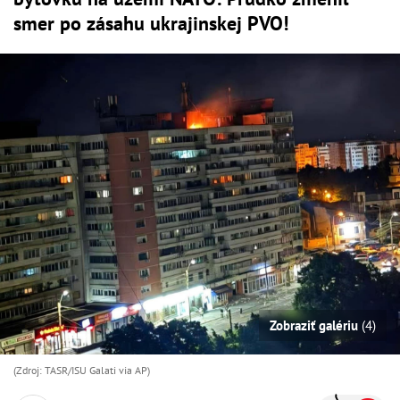
smer po zásahu ukrajinskej PVO!
Zobraziť galériu
(4)
(Zdroj: TASR/ISU Galati via AP)