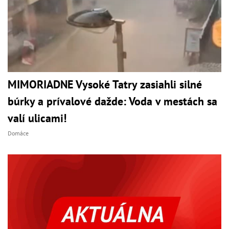
MIMORIADNE Vysoké Tatry zasiahli silné
búrky a prívalové dažde: Voda v mestách sa
valí ulicami!
Domáce