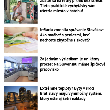
Zbaľte sa na letný piknik bez stresu:
Tieto praktické vychytávky vám
ušetria miesto v batohu!
Inflácia zmenila správanie Slovákov:
Ako narábať s peniazmi, keď
nechcete zbytočne riskovať?
Za jedným výsledkom je unikátny
proces: Na Slovensku máme špičkové
pracovisko
Extrémne teploty? Byty v srdci
Bratislavy majú výnimočný systém,
ktorý ešte aj šetrí náklady