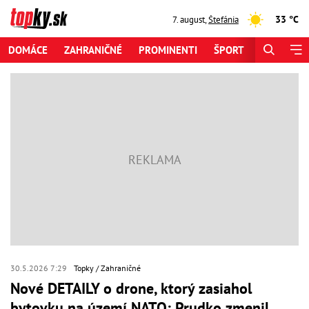
33 °C
7. august
,
Štefánia
DOMÁCE
ZAHRANIČNÉ
PROMINENTI
ŠPORT
ZAUJÍMAV
30.5.2026 7:29
Topky
Zahraničné
Nové DETAILY o drone, ktorý zasiahol
bytovku na území NATO: Prudko zmenil