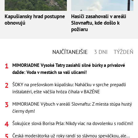
Kapušiansky hrad postupne
Hasiči zasahovali v areáli
obnovujú
Slovnaftu, kde došlo k
požiaru
NAJČÍTANEJŠIE
3 DNI
TÝŽDEŇ
MIMORIADNE Vysoké Tatry zasiahli silné búrky a prívalové
dažde: Voda v mestách sa valí ulicami!
ŠOKY na prešovskom kúpalisku: Naháčku v sprche prepadli
inštalatéri, ešte väčšia hrôza číhala v BAZÉNE
MIMORIADNE Výbuch v areáli Slovnaftu: Z miesta stúpa hustý
čierny dym!
Šokujúce slová Borisa Prša: Nikdy viac na dovolenku s rodičmi!
Česká moderátorka už roky randí so slávnou speváčkou, ale...