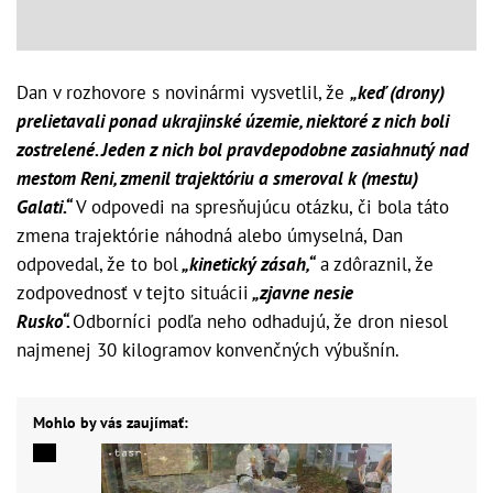
Dan v rozhovore s novinármi vysvetlil, že
„keď (drony)
prelietavali ponad ukrajinské územie, niektoré z nich boli
zostrelené. Jeden z nich bol pravdepodobne zasiahnutý nad
mestom Reni, zmenil trajektóriu a smeroval k (mestu)
Galati.“
V odpovedi na spresňujúcu otázku, či bola táto
zmena trajektórie náhodná alebo úmyselná, Dan
odpovedal, že to bol
„kinetický zásah,“
a zdôraznil, že
zodpovednosť v tejto situácii
„zjavne nesie
Rusko“.
Odborníci podľa neho odhadujú, že dron niesol
najmenej 30 kilogramov konvenčných výbušnín.
Mohlo by vás zaujímať: