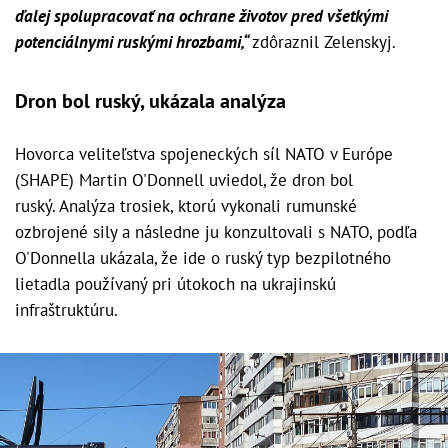
ďalej spolupracovať na ochrane životov pred všetkými
potenciálnymi ruskými hrozbami,“
zdôraznil Zelenskyj.
Dron bol ruský, ukázala analýza
Hovorca veliteľstva spojeneckých síl NATO v Európe
(SHAPE) Martin O'Donnell uviedol, že dron bol
ruský. Analýza trosiek, ktorú vykonali rumunské
ozbrojené sily a následne ju konzultovali s NATO, podľa
O'Donnella ukázala, že ide o ruský typ bezpilotného
lietadla používaný pri útokoch na ukrajinskú
infraštruktúru.