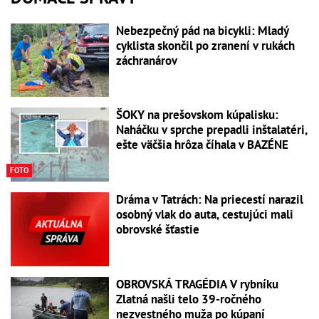
Nebezpečný pád na bicykli: Mladý
cyklista skončil po zranení v rukách
záchranárov
ŠOKY na prešovskom kúpalisku:
Naháčku v sprche prepadli inštalatéri,
ešte väčšia hrôza číhala v BAZÉNE
FOTO
Dráma v Tatrách: Na priecestí narazil
osobný vlak do auta, cestujúci mali
obrovské šťastie
OBROVSKÁ TRAGÉDIA V rybníku
Zlatná našli telo 39-ročného
nezvestného muža po kúpaní