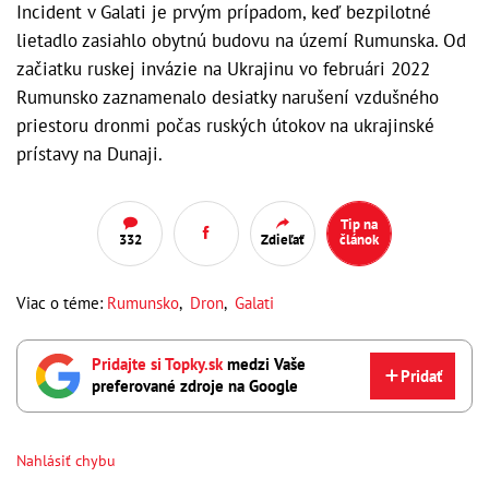
Incident v Galati je prvým prípadom, keď bezpilotné
lietadlo zasiahlo obytnú budovu na území Rumunska. Od
začiatku ruskej invázie na Ukrajinu vo februári 2022
Rumunsko zaznamenalo desiatky narušení vzdušného
priestoru dronmi počas ruských útokov na ukrajinské
prístavy na Dunaji.
Tip na
332
Zdieľať
článok
Viac o téme:
Rumunsko
,
Dron
,
Galati
Pridajte si Topky.sk
medzi Vaše
Pridať
preferované zdroje na Google
Nahlásiť chybu