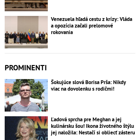
Venezuela hľadá cestu z krízy: Vláda
a opozícia začali prelomové
rokovania
PROMINENTI
Šokujúce slová Borisa Prša: Nikdy
viac na dovolenku s rodičmi!
Ľadová sprcha pre Meghan a jej
kulinársku šou! Ikona životného štýlu
jej naložila: Nestačí si obliecť zásteru