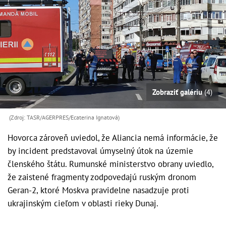
Zobraziť galériu
(4)
(Zdroj: TASR/AGERPRES/Ecaterina Ignatová)
Hovorca zároveň uviedol, že Aliancia nemá informácie, že
by incident predstavoval úmyselný útok na územie
členského štátu. Rumunské ministerstvo obrany uviedlo,
že zaistené fragmenty zodpovedajú ruským dronom
Geran-2, ktoré Moskva pravidelne nasadzuje proti
ukrajinským cieľom v oblasti rieky Dunaj.