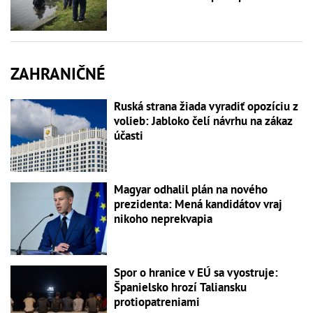
ZAHRANIČNÉ
Ruská strana žiada vyradiť opozíciu z
volieb: Jabloko čelí návrhu na zákaz
účasti
Magyar odhalil plán na nového
prezidenta: Mená kandidátov vraj
nikoho neprekvapia
Spor o hranice v EÚ sa vyostruje:
Španielsko hrozí Taliansku
protiopatreniami