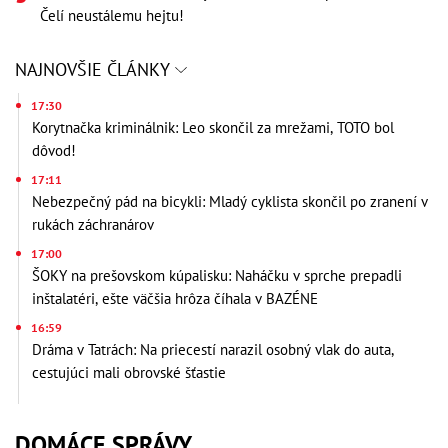
Čelí neustálemu hejtu!
NAJNOVŠIE ČLÁNKY
17:30
Korytnačka kriminálnik: Leo skončil za mrežami, TOTO bol
dôvod!
17:11
Nebezpečný pád na bicykli: Mladý cyklista skončil po zranení v
rukách záchranárov
17:00
ŠOKY na prešovskom kúpalisku: Naháčku v sprche prepadli
inštalatéri, ešte väčšia hrôza číhala v BAZÉNE
16:59
Dráma v Tatrách: Na priecestí narazil osobný vlak do auta,
cestujúci mali obrovské šťastie
DOMÁCE SPRÁVY