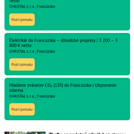
netto
CHRISTAL s. r. o., Francúzsko
Pozri ponuku
Elektrikár do Francúzska – dlhodobé projekty | 3 200 – 3
800 € netto
CHRISTAL s. r. o., Francúzsko
Pozri ponuku
Hľadáme zváračov CO₂ (135) do Francúzska | Ubytovanie
zdarma
CHRISTAL s. r. o., Francúzsko
Pozri ponuku