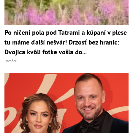
Po ničení pola pod Tatrami a kúpaní v plese
tu máme ďalší nešvár! Drzosť bez hraníc:
Dvojica kvôli fotke vošla do...
Domáce