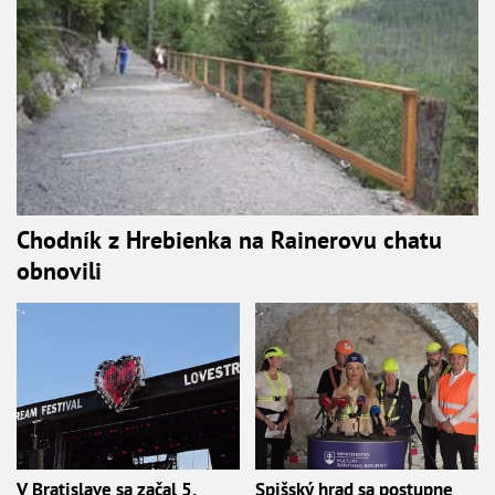
Chodník z Hrebienka na Rainerovu chatu
obnovili
V Bratislave sa začal 5.
Spišský hrad sa postupne