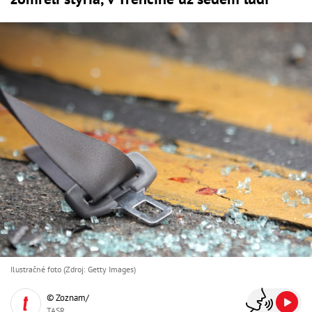
Ilustračné foto (Zdroj: Getty Images)
© Zoznam/
TASR