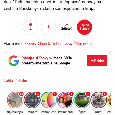
desať ľudí. Iba jednu obeť majú dopravné nehody na
cestách Banskobystrického samosprávneho kraja.
Tip na
1
Zdieľať
článok
Viac o téme:
Obete
,
Chodci
,
Nehodovosť
,
Žilinský kraj
Pridajte si Topky.sk
medzi Vaše
Pridať
preferované zdroje na Google
Nahlásiť chybu
16
3
4
3
7
3
Najčítanejšie
Domáce
Zahraničné
Prominenti
Šport
Krimi
Zaují