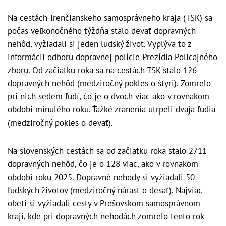
Na cestách Trenčianskeho samosprávneho kraja (TSK) sa
počas veľkonočného týždňa stalo deväť dopravných
nehôd, vyžiadali si jeden ľudský život. Vyplýva to z
informácii odboru dopravnej polície Prezídia Policajného
zboru. Od začiatku roka sa na cestách TSK stalo 126
dopravných nehôd (medziročný pokles o štyri). Zomrelo
pri nich sedem ľudí, čo je o dvoch viac ako v rovnakom
období minulého roku. Ťažké zranenia utrpeli dvaja ľudia
(medziročný pokles o deväť).
Na slovenských cestách sa od začiatku roka stalo 2711
dopravných nehôd, čo je o 128 viac, ako v rovnakom
období roku 2025. Dopravné nehody si vyžiadali 50
ľudských životov (medziročný nárast o desať). Najviac
obetí si vyžiadali cesty v Prešovskom samosprávnom
kraji, kde pri dopravných nehodách zomrelo tento rok