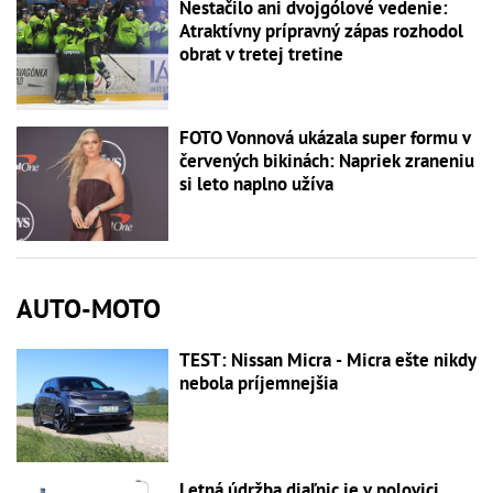
Nestačilo ani dvojgólové vedenie:
Atraktívny prípravný zápas rozhodol
obrat v tretej tretine
FOTO Vonnová ukázala super formu v
červených bikinách: Napriek zraneniu
si leto naplno užíva
AUTO-MOTO
TEST: Nissan Micra - Micra ešte nikdy
nebola príjemnejšia
Letná údržba diaľnic je v polovici,