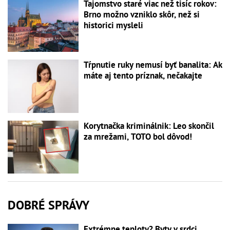
Tajomstvo staré viac než tisíc rokov:
Brno možno vzniklo skôr, než si
historici mysleli
Tŕpnutie ruky nemusí byť banalita: Ak
máte aj tento príznak, nečakajte
Korytnačka kriminálnik: Leo skončil
za mrežami, TOTO bol dôvod!
DOBRÉ SPRÁVY
Extrémne teploty? Byty v srdci