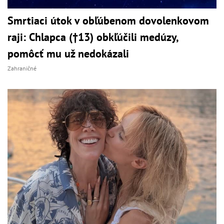
Smrtiaci útok v obľúbenom dovolenkovom
raji: Chlapca (†13) obkľúčili medúzy,
pomôcť mu už nedokázali
Zahraničné