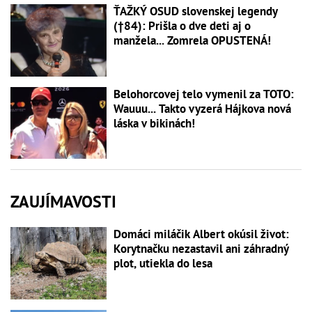
ŤAŽKÝ OSUD slovenskej legendy
(†84): Prišla o dve deti aj o
manžela... Zomrela OPUSTENÁ!
Belohorcovej telo vymenil za TOTO:
Wauuu... Takto vyzerá Hájkova nová
láska v bikinách!
ZAUJÍMAVOSTI
Domáci miláčik Albert okúsil život:
Korytnačku nezastavil ani záhradný
plot, utiekla do lesa