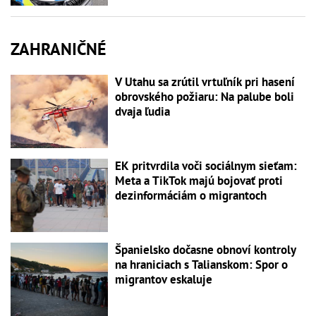
ZAHRANIČNÉ
V Utahu sa zrútil vrtuľník pri hasení
obrovského požiaru: Na palube boli
dvaja ľudia
EK pritvrdila voči sociálnym sieťam:
Meta a TikTok majú bojovať proti
dezinformáciám o migrantoch
Španielsko dočasne obnoví kontroly
na hraniciach s Talianskom: Spor o
migrantov eskaluje