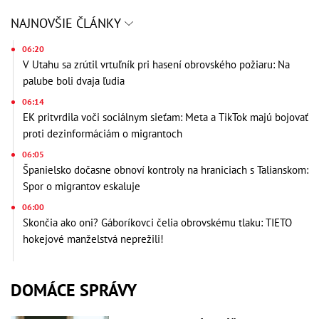
NAJNOVŠIE ČLÁNKY
06:20
V Utahu sa zrútil vrtuľník pri hasení obrovského požiaru: Na
palube boli dvaja ľudia
06:14
EK pritvrdila voči sociálnym sieťam: Meta a TikTok majú bojovať
proti dezinformáciám o migrantoch
06:05
Španielsko dočasne obnoví kontroly na hraniciach s Talianskom:
Spor o migrantov eskaluje
06:00
Skončia ako oni? Gáboríkovci čelia obrovskému tlaku: TIETO
hokejové manželstvá neprežili!
DOMÁCE SPRÁVY