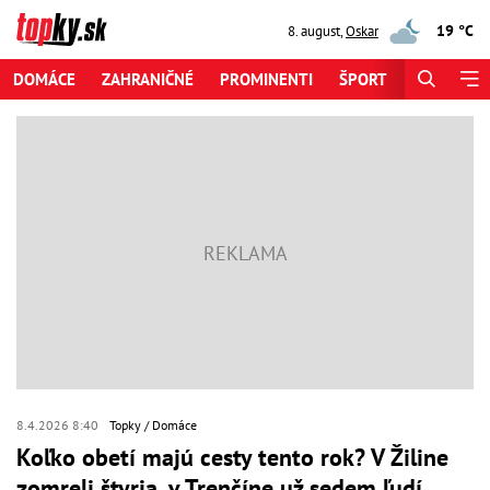
19 °C
8. august
,
Oskar
DOMÁCE
ZAHRANIČNÉ
PROMINENTI
ŠPORT
ZAUJÍMAV
8.4.2026 8:40
Topky
Domáce
Koľko obetí majú cesty tento rok? V Žiline
zomreli štyria, v Trenčíne už sedem ľudí