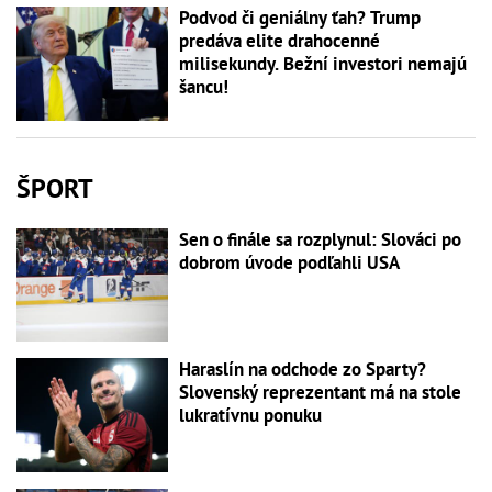
Podvod či geniálny ťah? Trump
predáva elite drahocenné
milisekundy. Bežní investori nemajú
šancu!
ŠPORT
Sen o finále sa rozplynul: Slováci po
dobrom úvode podľahli USA
Haraslín na odchode zo Sparty?
Slovenský reprezentant má na stole
lukratívnu ponuku