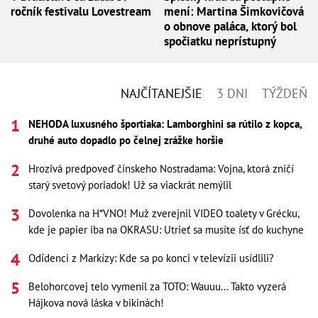
ročník festivalu Lovestream
mení: Martina Šimkovičová
o obnove paláca, ktorý bol
spočiatku neprístupný
NAJČÍTANEJŠIE
3 DNI
TÝŽDEŇ
NEHODA luxusného športiaka: Lamborghini sa rútilo z kopca,
druhé auto dopadlo po čelnej zrážke horšie
Hrozivá predpoveď čínskeho Nostradama: Vojna, ktorá zničí
starý svetový poriadok! Už sa viackrát nemýlil
Dovolenka na H*VNO! Muž zverejnil VIDEO toalety v Grécku,
kde je papier iba na OKRASU: Utrieť sa musíte ísť do kuchyne
Odídenci z Markízy: Kde sa po konci v televízii usídlili?
Belohorcovej telo vymenil za TOTO: Wauuu... Takto vyzerá
Hájkova nová láska v bikinách!