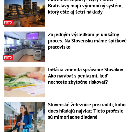
Bratislavy majú výnimočný systém,
ktorý ešte aj šetrí náklady
FOTO
Za jedným výsledkom je unikátny
proces: Na Slovensku máme špičkové
pracovisko
FOTO
Inflácia zmenila správanie Slovákov:
Ako narábať s peniazmi, keď
nechcete zbytočne riskovať?
Slovenské železnice prezradili, koho
dnes hľadajú najviac: Tieto profesie
sú mimoriadne žiadané