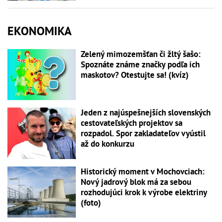
EKONOMIKA
Zelený mimozemšťan či žltý šašo:
Spoznáte známe značky podľa ich
maskotov? Otestujte sa! (kvíz)
Jeden z najúspešnejších slovenských
cestovateľských projektov sa
rozpadol. Spor zakladateľov vyústil
až do konkurzu
Historický moment v Mochovciach:
Nový jadrový blok má za sebou
rozhodujúci krok k výrobe elektriny
(foto)