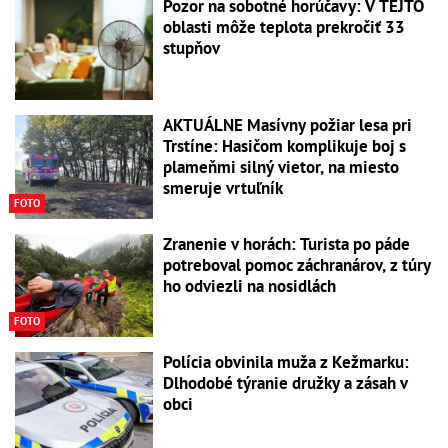
Pozor na sobotné horúčavy: V TEJTO
oblasti môže teplota prekročiť 33
stupňov
AKTUÁLNE Masívny požiar lesa pri
Trstíne: Hasičom komplikuje boj s
plameňmi silný vietor, na miesto
smeruje vrtuľník
FOTO
Zranenie v horách: Turista po páde
potreboval pomoc záchranárov, z túry
ho odviezli na nosidlách
FOTO
Polícia obvinila muža z Kežmarku:
Dlhodobé týranie družky a zásah v
obci