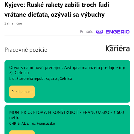
Kyjeve: Ruské rakety zabili troch ľudí
vrátane dieťaťa, ozývali sa výbuchy
Zahraničné
Pracovné pozície
Otvor s nami novú predajňu: Zástupca manažéra predajne (m/
ž), Gelnica
Lidl Slovenská republika, s.r.o., Gelnica
Pozri ponuku
MONTÉR OCEĽOVÝCH KONŠTRUKCIÍ - FRANCÚZSKO - 3 600
netto
CHRISTAL s. r. o., Francúzsko