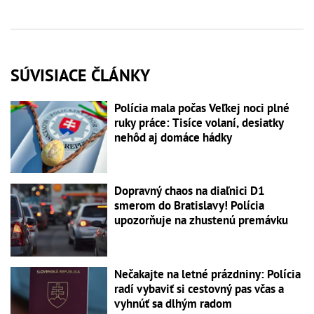
SÚVISIACE ČLÁNKY
Polícia mala počas Veľkej noci plné
ruky práce: Tisíce volaní, desiatky
nehôd aj domáce hádky
Dopravný chaos na diaľnici D1
smerom do Bratislavy! Polícia
upozorňuje na zhustenú premávku
Nečakajte na letné prázdniny: Polícia
radí vybaviť si cestovný pas včas a
vyhnúť sa dlhým radom