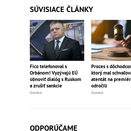
SÚVISIACE ČLÁNKY
Fico telefonoval s
Proces s dôchodco
Orbánom! Vyzývajú EÚ
ktorý mal schvaľov
obnoviť dialóg s Ruskom
atentát na premiér
a zrušiť sankcie
odročili
Domáce
Domáce
ODPORÚČAME