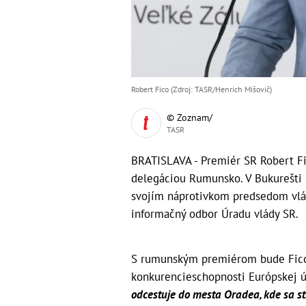
Robert Fico (Zdroj: TASR/Henrich Mišovič)
© Zoznam/
TASR
BRATISLAVA - Premiér SR Robert Fico
delegáciou Rumunsko. V Bukurešti h
svojím náprotivkom predsedom vlá
informačný odbor Úradu vlády SR.
S rumunským premiérom bude Fico 
konkurencieschopnosti Európskej ún
odcestuje do mesta Oradea, kde sa st