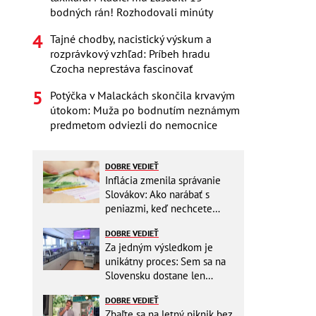
bodných rán! Rozhodovali minúty
Tajné chodby, nacistický výskum a
rozprávkový vzhľad: Príbeh hradu
Czocha neprestáva fascinovať
Potýčka v Malackách skončila krvavým
útokom: Muža po bodnutím neznámym
predmetom odviezli do nemocnice
DOBRE VEDIEŤ
Inflácia zmenila správanie
Slovákov: Ako narábať s
peniazmi, keď nechcete
zbytočne riskovať?
DOBRE VEDIEŤ
Za jedným výsledkom je
unikátny proces: Sem sa na
Slovensku dostane len
málokto
DOBRE VEDIEŤ
Zbaľte sa na letný piknik bez