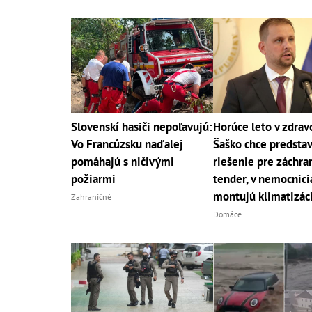
Slovenskí hasiči nepoľavujú:
Horúce leto v zdrav
Vo Francúzsku naďalej
Šaško chce predstav
pomáhajú s ničivými
riešenie pre záchra
požiarmi
tender, v nemocnici
montujú klimatizác
Zahraničné
Domáce