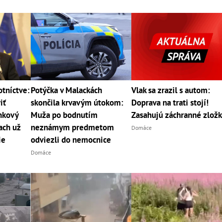
otníctve:
Potýčka v Malackách
Vlak sa zrazil s autom:
iť
skončila krvavým útokom:
Doprava na trati stojí!
nkový
Muža po bodnutím
Zasahujú záchranné zlož
ach už
neznámym predmetom
Domáce
ie
odviezli do nemocnice
Domáce