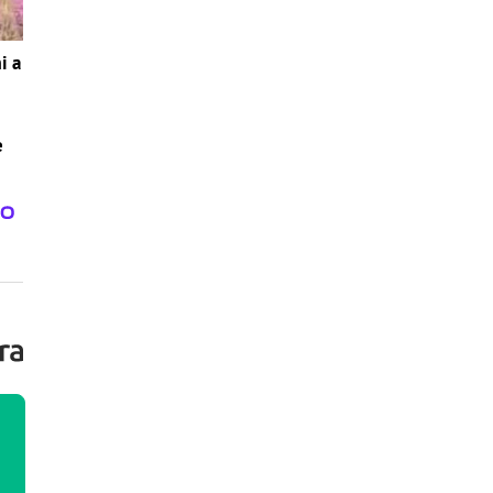
i a
e