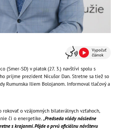
Vypočuť
článok
 (Smer-SD) v piatok (27. 3.) navštívi spolu s
o prijme prezident Nicušor Dan. Stretne sa tiež so
dy Rumunska Iliem Bolojanom. Informoval tlačový a
rokovať o vzájomných bilaterálnych vzťahoch,
ie či o energetike. „
Predseda vlády následne
retne s krajanmi. Pôjde o prvú oficiálnu návštevu