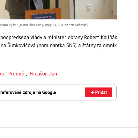
lenila vyše 1,8 milióna eur (Zdroj: TASR/Henrich Mišovič)
podpredseda vlády a minister obrany Robert Kaliňák
tina Šimkovičová (nominantka SNS) a štátny tajomník
ko
,
Premiér
,
Nicušor Dan
referované zdroje na Google
Pridať