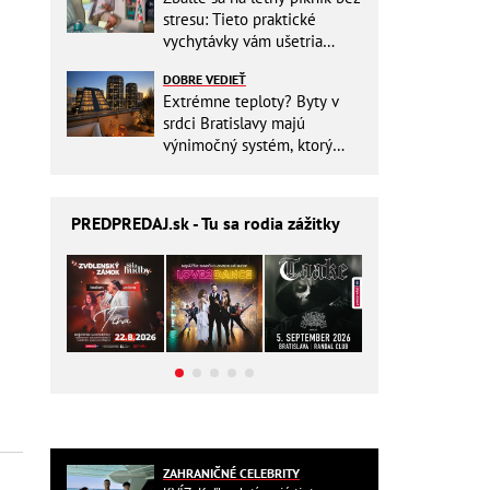
stresu: Tieto praktické
vychytávky vám ušetria
miesto v batohu!
DOBRE VEDIEŤ
Extrémne teploty? Byty v
srdci Bratislavy majú
výnimočný systém, ktorý
ešte aj šetrí náklady
PREDPREDAJ
.sk - Tu sa rodia zážitky
ZAHRANIČNÉ CELEBRITY