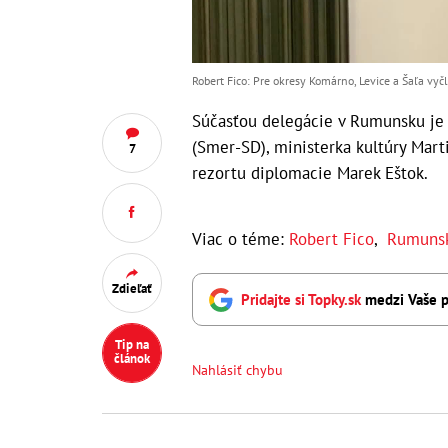
Robert Fico: Pre okresy Komárno, Levice a Šaľa vyč
Súčasťou delegácie v Rumunsku je 
(Smer-SD), ministerka kultúry Mar
7
rezortu diplomacie Marek Eštok.
Viac o téme:
Robert Fico
,
Rumuns
Zdieľať
Pridajte si Topky.sk
medzi Vaše p
Tip na
článok
Nahlásiť chybu