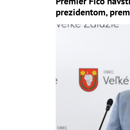
Premiér Fico navšt
prezidentom, prem