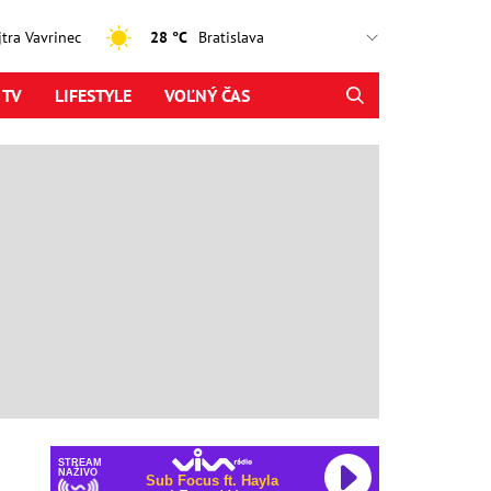
ajtra Vavrinec
28 °C
 TV
LIFESTYLE
VOĽNÝ ČAS
STREAM
NAŽIVO
Sub Focus ft. Hayla