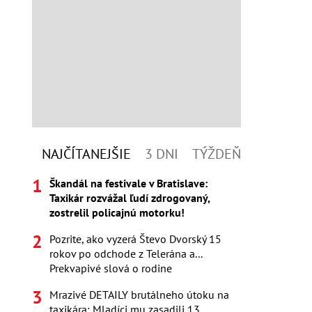
NAJČÍTANEJŠIE
3 DNI
TÝŽDEŇ
Škandál na festivale v Bratislave:
Taxikár rozvážal ľudí zdrogovaný,
zostrelil policajnú motorku!
Pozrite, ako vyzerá Števo Dvorský 15
rokov po odchode z Telerána a...
Prekvapivé slová o rodine
Mrazivé DETAILY brutálneho útoku na
taxikára: Mladíci mu zasadili 13