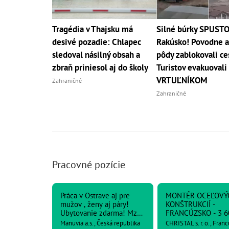
Tragédia v Thajsku má
Silné búrky SPUSTO
desivé pozadie: Chlapec
Rakúsko! Povodne a
sledoval násilný obsah a
pôdy zablokovali ce
zbraň priniesol aj do školy
Turistov evakuovali
VRTUĽNÍKOM
Zahraničné
Zahraničné
Pracovné pozície
Práca v Ostrave aj pre
MONTÉR OCEĽOVÝ
mužov , ženy aj páry!
KONŠTRUKCIÍ -
Ubytovanie zdarma! Mzda
FRANCÚZSKO - 3 6
až 38 945 Kč/mes. Ref. č.:
netto
Manuvia a.s., Česká republika
CHRISTAL s. r. o., Fran