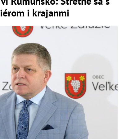
ívi Rumunsko: Stretne sa s
iérom i krajanmi