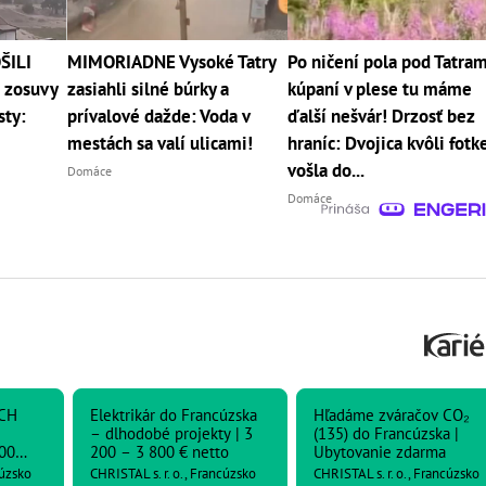
ŠILI
MIMORIADNE Vysoké Tatry
Po ničení pola pod Tatram
 zosuvy
zasiahli silné búrky a
kúpaní v plese tu máme
sty:
prívalové dažde: Voda v
ďalší nešvár! Drzosť bez
mestách sa valí ulicami!
hraníc: Dvojica kvôli fotk
vošla do...
Domáce
Domáce
CH
Elektrikár do Francúzska
Hľadáme zváračov CO₂
– dlhodobé projekty | 3
(135) do Francúzska |
00
200 – 3 800 € netto
Ubytovanie zdarma
cúzsko
CHRISTAL s. r. o., Francúzsko
CHRISTAL s. r. o., Francúzsko