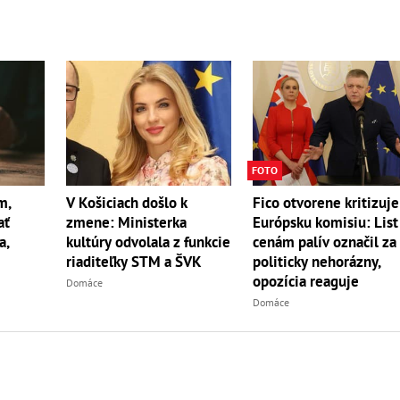
FOTO
m,
V Košiciach došlo k
Fico otvorene kritizuje
ať
zmene: Ministerka
Európsku komisiu: List
a,
kultúry odvolala z funkcie
cenám palív označil za
riaditeľky STM a ŠVK
politicky nehorázny,
opozícia reaguje
Domáce
Domáce