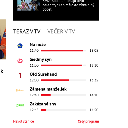
KVÍZ: Koľko detí majú tieto
celebrity? Len málokto získa plný
počet
TERAZ V TV
VEČER V TV
Na nože
11:40
13:05
Siedmy syn
11:00
13:10
 k
Old Surehand
12:00
13:35
Zámena manželiek
12:40
14:10
Zakázané sny
12:45
14:50
Navoľ stanice
Celý program