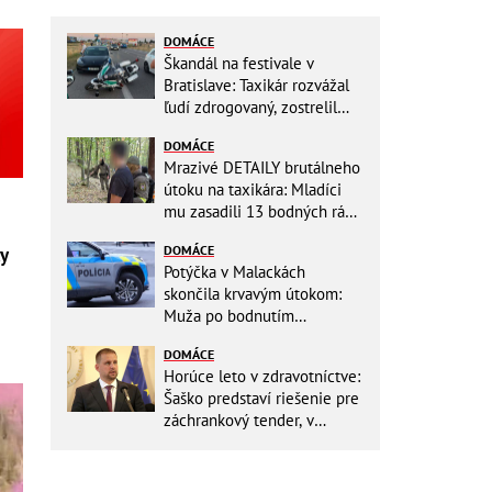
DOMÁCE
Škandál na festivale v
Bratislave: Taxikár rozvážal
ľudí zdrogovaný, zostrelil
policajnú motorku!
DOMÁCE
Mrazivé DETAILY brutálneho
útoku na taxikára: Mladíci
mu zasadili 13 bodných rán!
Rozhodovali minúty
DOMÁCE
ky
Potýčka v Malackách
skončila krvavým útokom:
Muža po bodnutím
neznámym predmetom
DOMÁCE
odviezli do nemocnice
Horúce leto v zdravotníctve:
Šaško predstaví riešenie pre
záchrankový tender, v
nemocniciach už montujú
klimatizácie