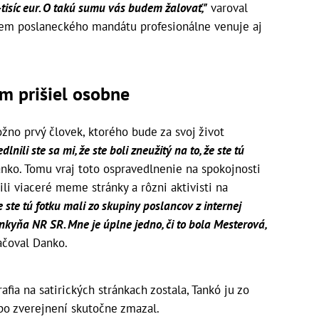
-tisíc eur. O takú sumu vás budem žalovať,"
varoval
rem poslaneckého mandátu profesionálne venuje aj
m prišiel osobne
no prvý človek, ktorého bude za svoj život
lnili ste sa mi, že ste boli zneužitý na to, že ste tú
anko. Tomu vraj toto ospravedlnenie na spokojnosti
ili viaceré meme stránky a rôzni aktivisti na
e ste tú fotku mali zo skupiny poslancov z internej
nkyňa NR SR. Mne je úplne jedno, či to bola Mesterová,
čoval Danko.
afia na satirických stránkach zostala, Tankó ju zo
po zverejnení skutočne zmazal.