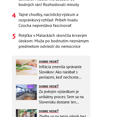
bodných rán! Rozhodovali minúty
Tajné chodby, nacistický výskum a
rozprávkový vzhľad: Príbeh hradu
Czocha neprestáva fascinovať
Potýčka v Malackách skončila krvavým
útokom: Muža po bodnutím neznámym
predmetom odviezli do nemocnice
DOBRE VEDIEŤ
Inflácia zmenila správanie
Slovákov: Ako narábať s
peniazmi, keď nechcete
zbytočne riskovať?
DOBRE VEDIEŤ
Za jedným výsledkom je
unikátny proces: Sem sa na
Slovensku dostane len
málokto
DOBRE VEDIEŤ
Zbaľte sa na letný piknik bez