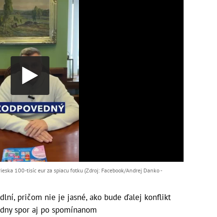
eska 100-tisíc eur za spiacu fotku (Zdroj: Facebook/Andrej Danko -
lní, pričom nie je jasné, ako bude ďalej konflikt
súdny spor aj po spomínanom