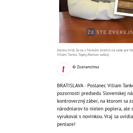
Danko tvrdí, že sa s Tankóm stretnú na súde pre fo
Viliam Tanko, Topky/Ramon Leško)
© Zoznam/msz
BRATISLAVA - Poslanec Viliam Tank
pozornosti predsedu Slovenskej nár
kontroverzný záber, na ktorom sa z
národniarov to nielen popiera, ale 
vyrukoval s novinkou. Vraj sa uvidi
peniaze!