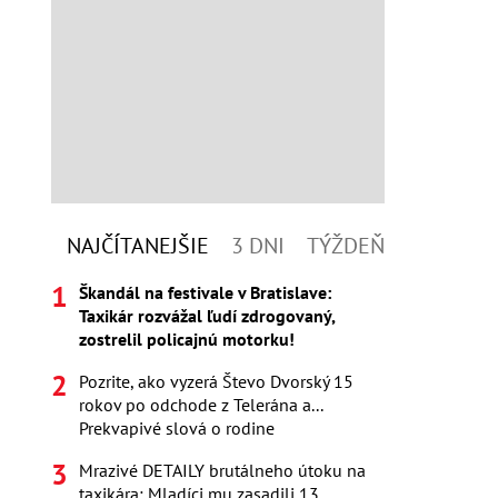
NAJČÍTANEJŠIE
3 DNI
TÝŽDEŇ
Škandál na festivale v Bratislave:
Taxikár rozvážal ľudí zdrogovaný,
zostrelil policajnú motorku!
Pozrite, ako vyzerá Števo Dvorský 15
rokov po odchode z Telerána a...
Prekvapivé slová o rodine
Mrazivé DETAILY brutálneho útoku na
taxikára: Mladíci mu zasadili 13