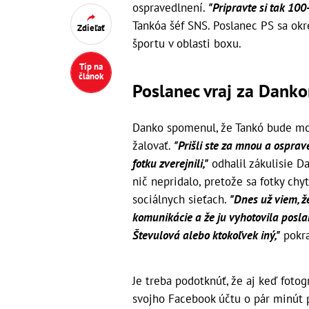
ospravedlnení.
"Pripravte si tak 100
Tankóa šéf SNS. Poslanec PS sa ok
Zdieľať
športu v oblasti boxu.
Tip na
článok
Poslanec vraj za Danko
Danko spomenul, že Tankó bude mož
žalovať.
"Prišli ste za mnou a ospraved
fotku zverejnili,"
odhalil zákulisie D
nič nepridalo, pretože sa fotky chyt
sociálnych sieťach.
"Dnes už viem, ž
komunikácie a že ju vyhotovila posla
Števulová alebo ktokoľvek iný,"
pokra
Je treba podotknúť, že aj keď fotogr
svojho Facebook účtu o pár minút 