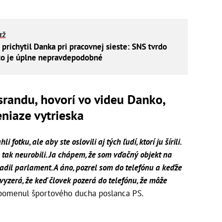
IEŽ
 prichytil Danka pri pracovnej sieste: SNS tvrdo
to je úplne nepravdepodobné
randu, hovorí vo videu Danko,
eniaze vytrieska
 fotku, ale aby ste oslovili aj tých ľudí, ktorí ju šírili.
te tak neurobili. Ja chápem, že som vďačný objekt na
iadil parlament. A áno, pozrel som do telefónu a keďže
 vyzerá, že keď človek pozerá do telefónu, že môže
spomenul športového ducha poslanca PS.