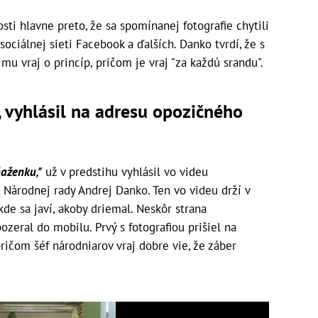
ti hlavne preto, že sa spomínanej fotografie chytili
ciálnej sieti Facebook a ďalších. Danko tvrdí, že s
u vraj o princíp, pričom je vraj "za každú srandu".
, vyhlásil na adresu opozičného
ňaženku,"
už v predstihu vyhlásil vo videu
Národnej rady Andrej Danko. Ten vo videu drží v
kde sa javí, akoby driemal. Neskôr strana
ozeral do mobilu. Prvý s fotografiou prišiel na
ričom šéf národniarov vraj dobre vie, že záber