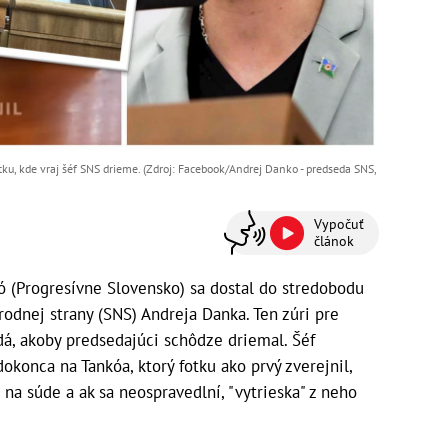
tku, kde vraj šéf SNS drieme. (Zdroj: Facebook/Andrej Danko - predseda SNS,
Vypočuť
článok
ó (Progresívne Slovensko) sa dostal do stredobodu
odnej strany (SNS) Andreja Danka. Ten zúri pre
dá, akoby predsedajúci schôdze driemal. Šéf
dokonca na Tankóa, ktorý fotku ako prvý zverejnil,
a na súde a ak sa neospravedlní, "vytrieska" z neho