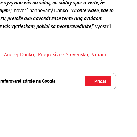
le vyzývam vás na súboj, na súdny spor a verte, že
ujem,"
hovorí nahnevaný Danko.
"Urobte video, kde to
enku, pretože ako advokát zase tento ring ovládam
e z vás vytrieskam, pokiaľ sa neospravedlníte,"
vyostril
S
,
Andrej Danko
,
Progresívne Slovensko
,
Viliam
referované zdroje na Google
Pridať