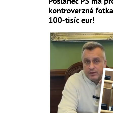
Poslanec PS má pr
kontroverzná fotk
100-tisíc eur!