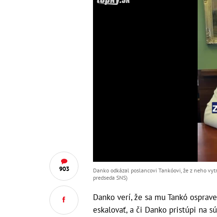
903
Danko odkázal poslancovi Tankóovi, že z neho vytri
predseda SNS)
Danko verí, že sa mu Tankó ospraved
eskalovať, a či Danko pristúpi na 