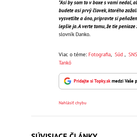
"Asi by som to v boxe s vami nedal, a
budete asi prvý človek, ktorého zažal
vysvetlíte a áno, pripravte si peňaž
lepšie ja. A verte tomu, že tie peniaz
slovník Danko.
Viac o téme:
Fotografia
,
Súd
,
SN
Tankó
Pridajte si Topky.sk
medzi Vaše p
Nahlásiť chybu
SÚVISIACE ČLÁNKY