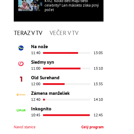
KVÍZ: Koľko detí majú tieto
celebrity? Len málokto získa plný
počet
TERAZ V TV
VEČER V TV
Na nože
11:40
13:05
Siedmy syn
11:00
13:10
Old Surehand
12:00
13:35
Zámena manželiek
12:40
14:10
Inkognito
10:45
12:45
Navoľ stanice
Celý program