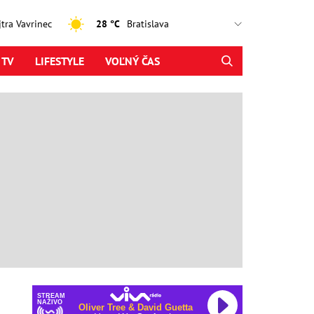
ajtra Vavrinec
28 °C
 TV
LIFESTYLE
VOĽNÝ ČAS
STREAM
NAŽIVO
Oliver Tree & David Guetta