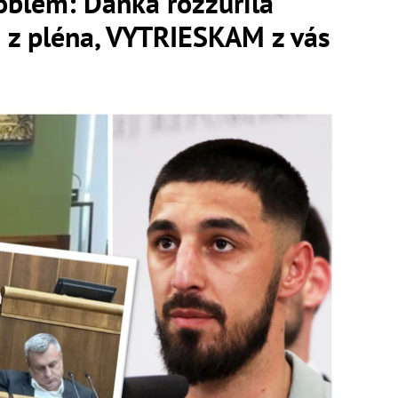
oblém: Danka rozzúrila
a z pléna, VYTRIESKAM z vás