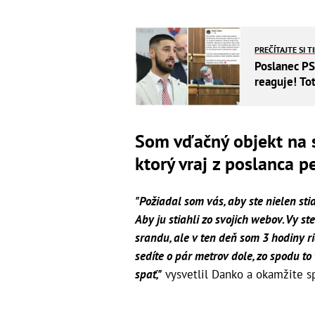
PREČÍTAJTE SI T
Poslanec PS
reaguje! To
Som vďačný objekt na s
ktorý vraj z poslanca p
"Požiadal som vás, aby ste nielen stiahli
Aby ju stiahli zo svojich webov. Vy s
srandu, ale v ten deň som 3 hodiny r
sedíte o pár metrov dole, zo spodu to
spať,"
vysvetlil Danko a okamžite 