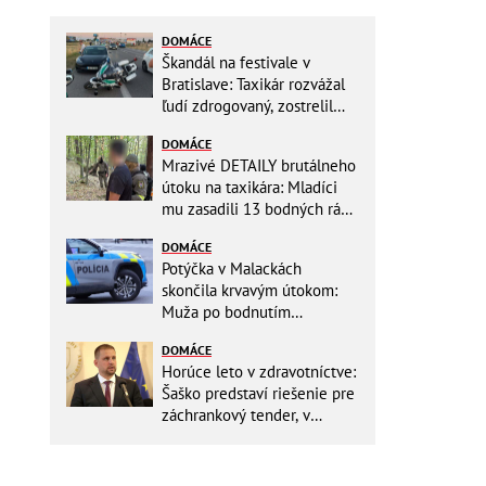
DOMÁCE
Škandál na festivale v
Bratislave: Taxikár rozvážal
ľudí zdrogovaný, zostrelil
policajnú motorku!
DOMÁCE
Mrazivé DETAILY brutálneho
útoku na taxikára: Mladíci
mu zasadili 13 bodných rán!
Rozhodovali minúty
DOMÁCE
Potýčka v Malackách
skončila krvavým útokom:
Muža po bodnutím
neznámym predmetom
DOMÁCE
odviezli do nemocnice
Horúce leto v zdravotníctve:
Šaško predstaví riešenie pre
záchrankový tender, v
nemocniciach už montujú
klimatizácie