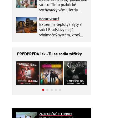
stresu: Tieto praktické
vychytávky vám ušetria
miesto v batohu!
DOBRE VEDIEŤ
Extrémne teploty? Byty v
srdci Bratislavy majú
výnimočný systém, ktorý
ešte aj šetrí náklady
PREDPREDAJ
.sk - Tu sa rodia zážitky
ZAHRANIČNÉ CELEBRITY