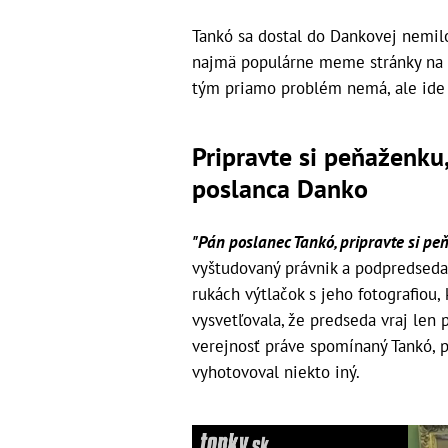
Tankó sa dostal do Dankovej nemilos
najmä populárne meme stránky na so
tým priamo problém nemá, ale ide m
Pripravte si peňaženku
poslanca Danko
"Pán poslanec Tankó, pripravte si pe
vyštudovaný právnik a podpredseda 
rukách výtlačok s jeho fotografiou, 
vysvetľovala, že predseda vraj len p
verejnosť práve spomínaný Tankó, p
vyhotovoval niekto iný.