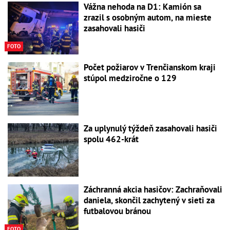
Vážna nehoda na D1: Kamión sa
zrazil s osobným autom, na mieste
zasahovali hasiči
FOTO
Počet požiarov v Trenčianskom kraji
stúpol medziročne o 129
Za uplynulý týždeň zasahovali hasiči
spolu 462-krát
Záchranná akcia hasičov: Zachraňovali
daniela, skončil zachytený v sieti za
futbalovou bránou
FOTO