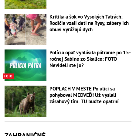
Kritika a šok vo Vysokých Tatrách:
Rodičia vzali deti na Rysy, zábery ich
obuvi vyrážajú dych
Polícia opäť vyhlásila pátranie po 15-
ročnej Sabine zo Skalice: FOTO
Nevideli ste ju?
FOTO
POPLACH V MESTE Po ulici sa
pohyboval MEDVEĎ! Už vyslali
zásahový tím. TU buďte opatrní
ZAHRANIČNÉ