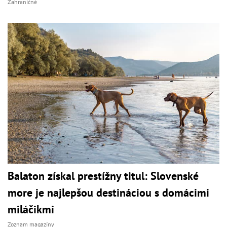
Zahraničné
Balaton získal prestížny titul: Slovenské
more je najlepšou destináciou s domácimi
miláčikmi
Zoznam magazíny