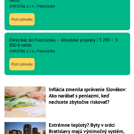
netto
CHRISTAL s. r. o., Francúzsko
Pozri ponuku
Elektrikár do Francúzska – dlhodobé projekty | 3 200 – 3
800 € netto
CHRISTAL s. r. o., Francúzsko
Pozri ponuku
Inflácia zmenila správanie Slovákov:
Ako narábať s peniazmi, keď
nechcete zbytočne riskovať?
Extrémne teploty? Byty v srdci
Bratislavy majú výnimočný systém,