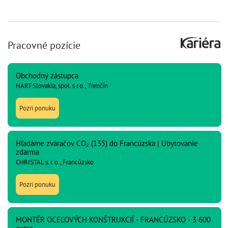
Pracovné pozície
Obchodný zástupca
HART Slovakia, spol. s r.o., Trenčín
Pozri ponuku
Hľadáme zváračov CO₂ (135) do Francúzska | Ubytovanie
zdarma
CHRISTAL s. r. o., Francúzsko
Pozri ponuku
MONTÉR OCEĽOVÝCH KONŠTRUKCIÍ - FRANCÚZSKO - 3 600