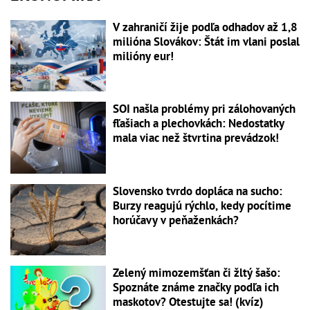
V zahraničí žije podľa odhadov až 1,8
milióna Slovákov: Štát im vlani poslal
milióny eur!
SOI našla problémy pri zálohovaných
fľašiach a plechovkách: Nedostatky
mala viac než štvrtina prevádzok!
Slovensko tvrdo dopláca na sucho:
Burzy reagujú rýchlo, kedy pocítime
horúčavy v peňaženkách?
Zelený mimozemšťan či žltý šašo:
Spoznáte známe značky podľa ich
maskotov? Otestujte sa! (kvíz)