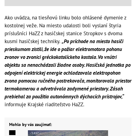
Ako uvádza, na tiesňovú linku bolo ohlásené dymenie z
kostolnej veže. Na miesto udalosti boli vyslaní štyria
príslušníci HaZZ z hasičskej stanice Stropkov s dvoma
kusmi hasičskej techniky.
„Po príchode na miesto hasiči
prieskumom zistili, že ide o požiar elektromotora pohonu
zvonov vo zvonici gréckokatolíckeho kostola. Vo vnútri
objektu sa nenachádzali žiadne osoby. Hasičská jednotka po
odpojení elektrickej energie ochladzovala elektropohon
zvona pomocou ručného postrekovača, monitorovala priestor
termokamerou a odvetrávala zadymené priestory. Zásah
prebiehal za použitia autonómnych dýchacích prístrojov,“
informuje Krajské riaditeľstvo HaZZ.
Mohlo by vás zaujímať: