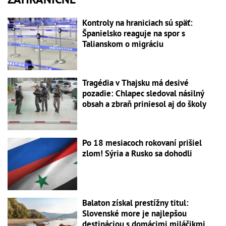
Kontroly na hraniciach sú späť:
Španielsko reaguje na spor s
Talianskom o migráciu
Tragédia v Thajsku má desivé
pozadie: Chlapec sledoval násilný
obsah a zbraň priniesol aj do školy
Po 18 mesiacoch rokovaní prišiel
zlom! Sýria a Rusko sa dohodli
Balaton získal prestížny titul:
Slovenské more je najlepšou
destináciou s domácimi miláčikmi