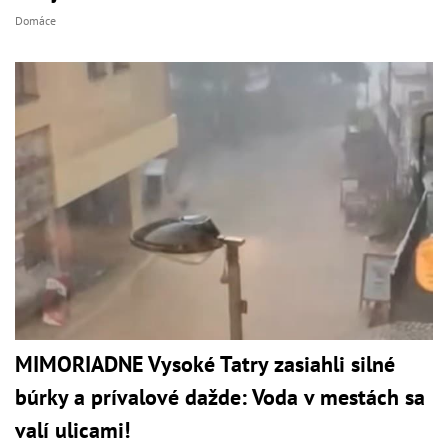
Domáce
MIMORIADNE Vysoké Tatry zasiahli silné
búrky a prívalové dažde: Voda v mestách sa
valí ulicami!