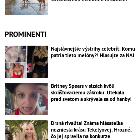
PROMINENTI
Najslávnejšie výstrihy celebrít: Komu
patria tieto melóny?! Hlasujte za NAJ
Britney Spears v slzách kvôli
skrášľovaciemu zákroku: Utekala
pred svetom a skrývala sa od hanby!
Drsná rivalita! Známa hlásateľka
nezniesla krásu Tekelyovej: Hrozné,
čo jej spravila na konkurze