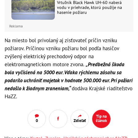
Vrtuľník Black Hawk UH-60 naberá
vodu v priehrade, ktorú použije na
hasenie požiaru
Reklama
Na miesto bol privolaný aj zisťovateľ príčin vzniku
požiarov. Príčinou vzniku požiaru bol podľa hasičov
zvýšený elektrický prechodový odpor na
elektromagnetickom motore zvona.
„Predbežná škoda
bola vyčíslená na 5000 eur. Vďaka rýchlemu zásahu sa
podarilo uchrániť majetok v hodnote 500.000 eur. Pri požiari
nedošlo k žiadnym zraneniam,“
dodáva Krajské riaditeľstvo
HaZZ.
Tip na
0
Zdieľať
článok