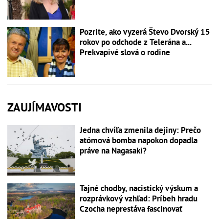
Pozrite, ako vyzerá Števo Dvorský 15
rokov po odchode z Telerána a...
Prekvapivé slová o rodine
ZAUJÍMAVOSTI
Jedna chvíľa zmenila dejiny: Prečo
atómová bomba napokon dopadla
práve na Nagasaki?
Tajné chodby, nacistický výskum a
rozprávkový vzhľad: Príbeh hradu
Czocha neprestáva fascinovať