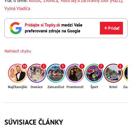
Viac o téme:
Kostol
,
Zvonica
,
Hasičský a záchranný zbor (HaZZ)
,
Vyšná Vladiča
Pridajte si Topky.sk
medzi Vaše
Pridať
preferované zdroje na Google
Nahlásiť chybu
16
2
3
1
7
1
Najčítanejšie
Domáce
Zahraničné
Prominenti
Šport
Krimi
Zaují
SÚVISIACE ČLÁNKY