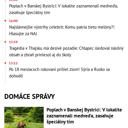
Poplach v Banskej Bystrici: V lokalite zaznamenali medveďa,
zasahuje špeciálny tím
16:00
Najslávnejšie výstrihy celebrít: Komu patria tieto melóny?!
Hlasujte za NAJ
15:59
Tragédia v Thajsku má desivé pozadie: Chlapec sledoval násilný
obsah a zbraň priniesol aj do školy
15:12
Po 18 mesiacoch rokovaní prišiel zlom! Sýria a Rusko sa
dohodli
DOMÁCE SPRÁVY
Poplach v Banskej Bystrici: V lokalite
zaznamenali medveďa, zasahuje
špeciálny tím