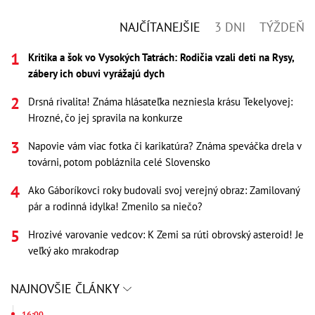
NAJČÍTANEJŠIE
3 DNI
TÝŽDEŇ
Kritika a šok vo Vysokých Tatrách: Rodičia vzali deti na Rysy,
zábery ich obuvi vyrážajú dych
Drsná rivalita! Známa hlásateľka nezniesla krásu Tekelyovej:
Hrozné, čo jej spravila na konkurze
Napovie vám viac fotka či karikatúra? Známa speváčka drela v
továrni, potom pobláznila celé Slovensko
Ako Gáboríkovci roky budovali svoj verejný obraz: Zamilovaný
pár a rodinná idylka! Zmenilo sa niečo?
Hrozivé varovanie vedcov: K Zemi sa rúti obrovský asteroid! Je
veľký ako mrakodrap
NAJNOVŠIE ČLÁNKY
16:00