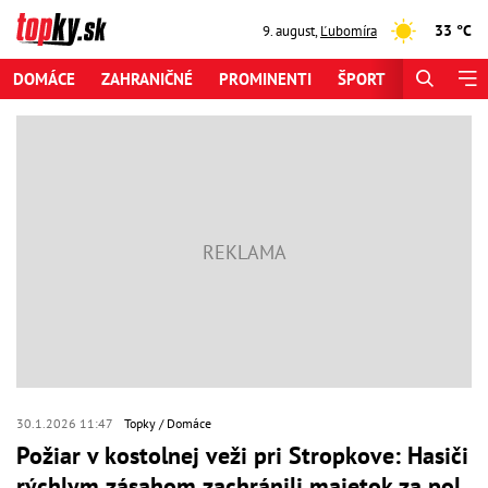
33 °C
9. august
,
Ľubomíra
DOMÁCE
ZAHRANIČNÉ
PROMINENTI
ŠPORT
ZAUJÍMAV
30.1.2026 11:47
Topky
Domáce
Požiar v kostolnej veži pri Stropkove: Hasiči
rýchlym zásahom zachránili majetok za pol