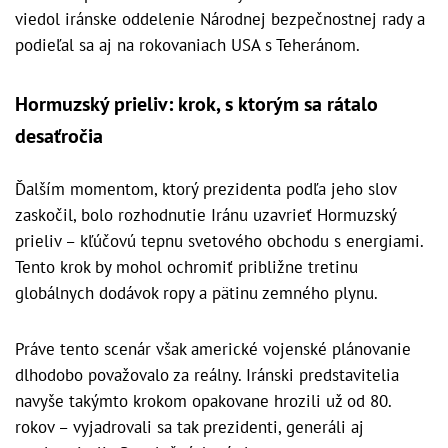
viedol iránske oddelenie Národnej bezpečnostnej rady a
podieľal sa aj na rokovaniach USA s Teheránom.
Hormuzský prieliv: krok, s ktorým sa rátalo
desaťročia
Ďalším momentom, ktorý prezidenta podľa jeho slov
zaskočil, bolo rozhodnutie Iránu uzavrieť Hormuzský
prieliv – kľúčovú tepnu svetového obchodu s energiami.
Tento krok by mohol ochromiť približne tretinu
globálnych dodávok ropy a pätinu zemného plynu.
Práve tento scenár však americké vojenské plánovanie
dlhodobo považovalo za reálny. Iránski predstavitelia
navyše takýmto krokom opakovane hrozili už od 80.
rokov – vyjadrovali sa tak prezidenti, generáli aj