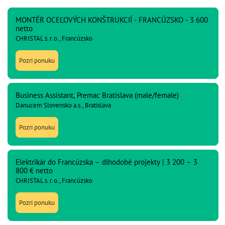
MONTÉR OCEĽOVÝCH KONŠTRUKCIÍ - FRANCÚZSKO - 3 600
netto
CHRISTAL s. r. o., Francúzsko
Pozri ponuku
Business Assistant, Premac Bratislava (male/female)
Danucem Slovensko a.s., Bratislava
Pozri ponuku
Elektrikár do Francúzska – dlhodobé projekty | 3 200 – 3
800 € netto
CHRISTAL s. r. o., Francúzsko
Pozri ponuku