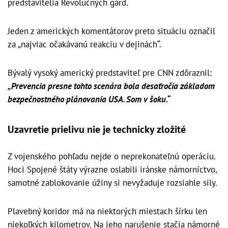
predstavitelia Revolučných gárd.
Jeden z amerických komentátorov preto situáciu označil
za „najviac očakávanú reakciu v dejinách“.
Bývalý vysoký americký predstaviteľ pre CNN zdôraznil:
„Prevencia presne tohto scenára bola desaťročia základom
bezpečnostného plánovania USA. Som v šoku.“
Uzavretie prielivu nie je technicky zložité
Z vojenského pohľadu nejde o neprekonateľnú operáciu.
Hoci Spojené štáty výrazne oslabili iránske námorníctvo,
samotné zablokovanie úžiny si nevyžaduje rozsiahle sily.
Plavebný koridor má na niektorých miestach šírku len
niekoľkých kilometrov. Na jeho narušenie stačia námorné