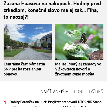
Zuzana Haasová na nákupoch: Hodiny pred
zrkadlom, konečné slovo má aj tak... Fíha,
to naozaj?!
Centrálna časť Námestia
Majiteľ Motýlej záhrady vo
SNP prešla rozsiahlou
Vlčkovciach hovorí o
obnovou
životnom cykle motýľa
NAJČÍTANEJŠIE
3 DNI
TÝŽDEŇ
Dobitý Ferenčák na ulici: Prvýkrát prehovoril ÚTOČNÍK Stano,