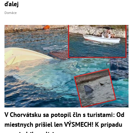
ďalej
Domáce
V Chorvátsku sa potopil čln s turistami: Od
miestnych prišiel len VÝSMECH! K prípadu