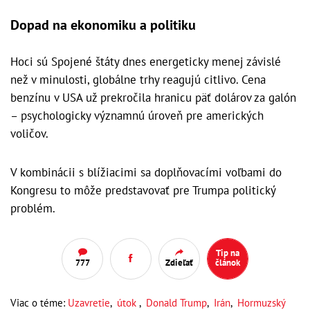
Dopad na ekonomiku a politiku
Hoci sú Spojené štáty dnes energeticky menej závislé
než v minulosti, globálne trhy reagujú citlivo. Cena
benzínu v USA už prekročila hranicu päť dolárov za galón
– psychologicky významnú úroveň pre amerických
voličov.
V kombinácii s blížiacimi sa doplňovacími voľbami do
Kongresu to môže predstavovať pre Trumpa politický
problém.
Tip na
777
Zdieľať
článok
Viac o téme:
Uzavretie
,
útok
,
Donald Trump
,
Irán
,
Hormuzský