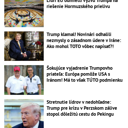
Lídri EÚ odmietli výzvu Trumpa na
riešenie Hormuzského prielivu
Trump klamal! Novinári odhalili
nezmysly o zásadnom údere v Iráne:
Ako mohol TOTO vôbec napísať?!
Šokujúce vyjadrenie Trumpovho
priateľa: Európa pomôže USA s
Iránom! Má to však TÚTO podmienku
Stretnutie lídrov v nedohľadne:
Trump pre krízu v Perzskom zálive
stopol dôležitú cestu do Pekingu