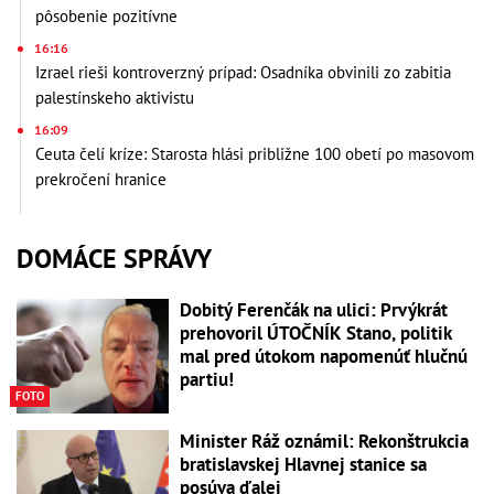
pôsobenie pozitívne
16:16
Izrael rieši kontroverzný prípad: Osadníka obvinili zo zabitia
palestínskeho aktivistu
16:09
Ceuta čelí kríze: Starosta hlási približne 100 obetí po masovom
prekročení hranice
DOMÁCE SPRÁVY
Dobitý Ferenčák na ulici: Prvýkrát
prehovoril ÚTOČNÍK Stano, politik
mal pred útokom napomenúť hlučnú
partiu!
FOTO
Minister Ráž oznámil: Rekonštrukcia
bratislavskej Hlavnej stanice sa
posúva ďalej