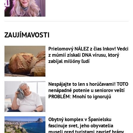
ZAUJÍMAVOSTI
Prielomový NÁLEZ z čias Inkov! Vedci
z múmií získali DNA vírusu, ktorý
zabíjal milióny ľudí
Nespájajte to len s horúčavami! TOTO
nenápadné potenie u seniorov veští
PROBLÉM: Mnohí to ignorujú
Obytný komplex v Španielsku
fascinuje svet, jeho obyvatelia
museli pred turistami zavrieť brány