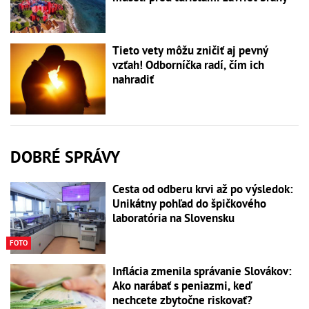
Tieto vety môžu zničiť aj pevný
vzťah! Odborníčka radí, čím ich
nahradiť
DOBRÉ SPRÁVY
Cesta od odberu krvi až po výsledok:
Unikátny pohľad do špičkového
laboratória na Slovensku
FOTO
Inflácia zmenila správanie Slovákov:
Ako narábať s peniazmi, keď
nechcete zbytočne riskovať?