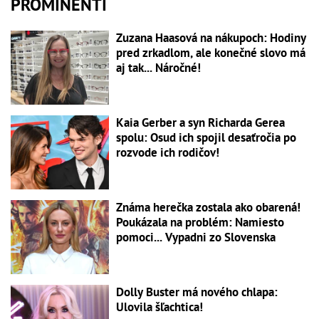
PROMINENTI
Zuzana Haasová na nákupoch: Hodiny
pred zrkadlom, ale konečné slovo má
aj tak... Náročné!
Kaia Gerber a syn Richarda Gerea
spolu: Osud ich spojil desaťročia po
rozvode ich rodičov!
Známa herečka zostala ako obarená!
Poukázala na problém: Namiesto
pomoci... Vypadni zo Slovenska
Dolly Buster má nového chlapa:
Ulovila šľachtica!