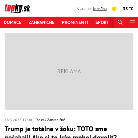
38 °C
6. august
,
Jozefína
DOMÁCE
ZAHRANIČNÉ
PROMINENTI
ŠPORT
ZAUJÍMAV
18.3.2026 17:00
Topky
Zahraničné
Trump je totálne v šoku: TOTO sme
nečakali! Ako si to Irán mohol dovoliť?