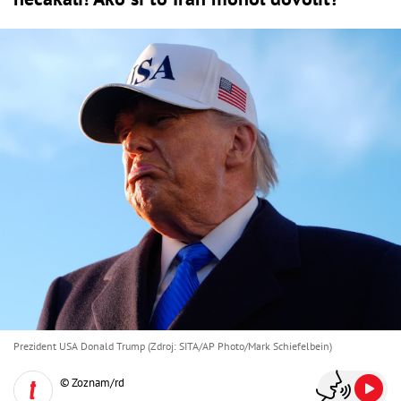
Prezident USA Donald Trump (Zdroj: SITA/AP Photo/Mark Schiefelbein)
© Zoznam/rd