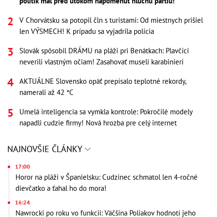
politik mal pred útokom napomenúť hlučnú partiu!
V Chorvátsku sa potopil čln s turistami: Od miestnych prišiel
len VÝSMECH! K prípadu sa vyjadrila polícia
Slovák spôsobil DRÁMU na pláži pri Benátkach: Plavčíci
neverili vlastným očiam! Zasahovať museli karabinieri
AKTUÁLNE Slovensko opäť prepísalo teplotné rekordy,
namerali až 42 °C
Umelá inteligencia sa vymkla kontrole: Pokročilé modely
napadli cudzie firmy! Nová hrozba pre celý internet
NAJNOVŠIE ČLÁNKY
17:00
Horor na pláži v Španielsku: Cudzinec schmatol len 4-ročné
dievčatko a ťahal ho do mora!
16:24
Nawrocki po roku vo funkcii: Väčšina Poliakov hodnotí jeho