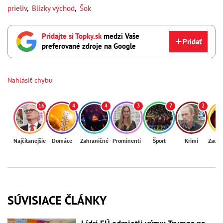
prieliv
,
Blízky východ
,
Šok
Pridajte si Topky.sk
medzi Vaše
Pridať
preferované zdroje na Google
Nahlásiť chybu
16
4
4
3
7
2
Najčítanejšie
Domáce
Zahraničné
Prominenti
Šport
Krimi
Zaují
SÚVISIACE ČLÁNKY