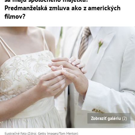
Predmanželská zmluva ako z amerických
filmov?
Zobraziť galériu
(2)
Ilustračné foto (Zdroj: Getty Images/Tom Merton)