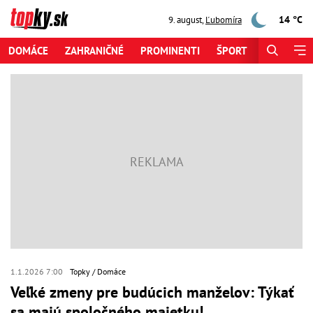
14 °C
9. august
,
Ľubomíra
DOMÁCE
ZAHRANIČNÉ
PROMINENTI
ŠPORT
ZAUJÍMAV
1.1.2026 7:00
Topky
Domáce
Veľké zmeny pre budúcich manželov: Týkať
sa majú spoločného majetku!