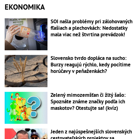
EKONOMIKA
SOI našla problémy pri zálohovaných
fľašiach a plechovkách: Nedostatky
mala viac než štvrtina prevádzok!
Slovensko tvrdo dopláca na sucho:
Burzy reagujú rýchlo, kedy pocítime
horúčavy v peňaženkách?
Zelený mimozemšťan či žltý šašo:
Spoznáte známe značky podľa ich
maskotov? Otestujte sa! (kvíz)
Jeden z najúspešnejších slovenských
cestovateľských projektov sa