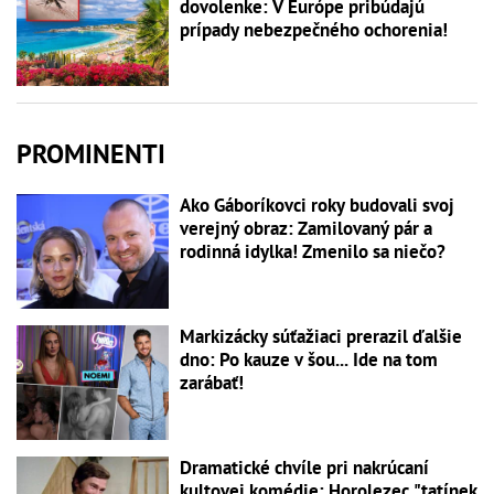
dovolenke: V Európe pribúdajú
prípady nebezpečného ochorenia!
PROMINENTI
Ako Gáboríkovci roky budovali svoj
verejný obraz: Zamilovaný pár a
rodinná idylka! Zmenilo sa niečo?
Markizácky súťažiaci prerazil ďalšie
dno: Po kauze v šou... Ide na tom
zarábať!
Dramatické chvíle pri nakrúcaní
kultovej komédie: Horolezec "tatínek