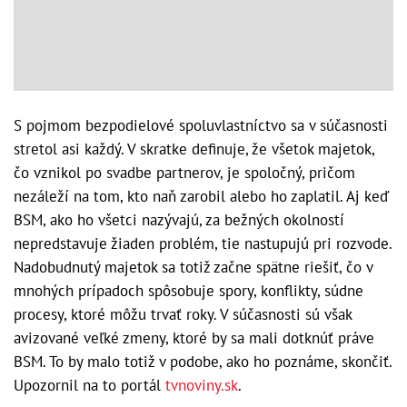
S pojmom bezpodielové spoluvlastníctvo sa v súčasnosti
stretol asi každý. V skratke definuje, že všetok majetok,
čo vznikol po svadbe partnerov, je spoločný, pričom
nezáleží na tom, kto naň zarobil alebo ho zaplatil. Aj keď
BSM, ako ho všetci nazývajú, za bežných okolností
nepredstavuje žiaden problém, tie nastupujú pri rozvode.
Nadobudnutý majetok sa totiž začne spätne riešiť, čo v
mnohých prípadoch spôsobuje spory, konflikty, súdne
procesy, ktoré môžu trvať roky. V súčasnosti sú však
avizované veľké zmeny, ktoré by sa mali dotknúť práve
BSM. To by malo totiž v podobe, ako ho poznáme, skončiť.
Upozornil na to portál
tvnoviny.sk
.