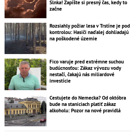
Slnka! Zapíšte si presný čas, kedy to
začne
Rozsiahly požiar lesa v Trstíne je pod
kontrolou: Hasiči naďalej dohliadajú
na poškodené územie
Fico varuje pred extrémne suchou
budúcnosťou: Zákaz vývozu vody
nestačí, čakajú nás miliardové
investície
Cestujete do Nemecka? Od októbra
bude na staniciach platiť zákaz
alkoholu: Pozor na nové pravidlá