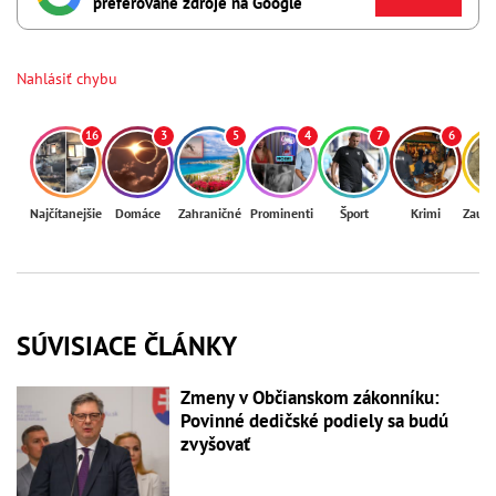
preferované zdroje na Google
Nahlásiť chybu
16
3
5
4
7
6
Najčítanejšie
Domáce
Zahraničné
Prominenti
Šport
Krimi
Zaují
SÚVISIACE ČLÁNKY
Zmeny v Občianskom zákonníku:
Povinné dedičské podiely sa budú
zvyšovať