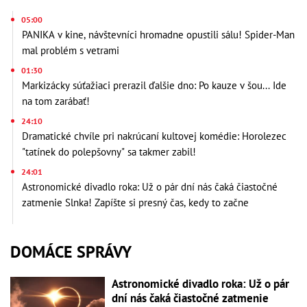
05:00
PANIKA v kine, návštevníci hromadne opustili sálu! Spider-Man
mal problém s vetrami
01:30
Markizácky súťažiaci prerazil ďalšie dno: Po kauze v šou... Ide
na tom zarábať!
24:10
Dramatické chvíle pri nakrúcaní kultovej komédie: Horolezec
"tatínek do polepšovny" sa takmer zabil!
24:01
Astronomické divadlo roka: Už o pár dní nás čaká čiastočné
zatmenie Slnka! Zapíšte si presný čas, kedy to začne
DOMÁCE SPRÁVY
Astronomické divadlo roka: Už o pár
dní nás čaká čiastočné zatmenie