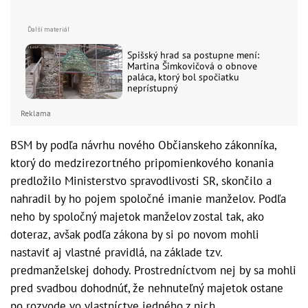
Spišský hrad sa postupne mení:
Martina Šimkovičová o obnove
paláca, ktorý bol spočiatku
neprístupný
Reklama
BSM by podľa návrhu nového Občianskeho zákonníka,
ktorý do medzirezortného pripomienkového konania
predložilo Ministerstvo spravodlivosti SR, skončilo a
nahradil by ho pojem spoločné imanie manželov. Podľa
neho by spoločný majetok manželov zostal tak, ako
doteraz, avšak podľa zákona by si po novom mohli
nastaviť aj vlastné pravidlá, na základe tzv.
predmanželskej dohody. Prostredníctvom nej by sa mohli
pred svadbou dohodnúť, že nehnuteľný majetok ostane
po rozvode vo vlastníctve jedného z nich.