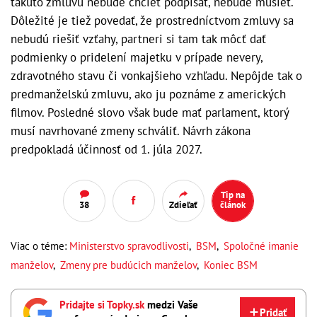
takúto zmluvu nebude chcieť podpísať, nebude musieť.
Dôležité je tiež povedať, že prostredníctvom zmluvy sa
nebudú riešiť vzťahy, partneri si tam tak môcť dať
podmienky o pridelení majetku v prípade nevery,
zdravotného stavu či vonkajšieho vzhľadu. Nepôjde tak o
predmanželskú zmluvu, ako ju poznáme z amerických
filmov. Posledné slovo však bude mať parlament, ktorý
musí navrhované zmeny schváliť. Návrh zákona
predpokladá účinnosť od 1. júla 2027.
Tip na
38
Zdieľať
článok
Viac o téme:
Ministerstvo spravodlivosti
,
BSM
,
Spoločné imanie
manželov
,
Zmeny pre budúcich manželov
,
Koniec BSM
Pridajte si Topky.sk
medzi Vaše
Pridať