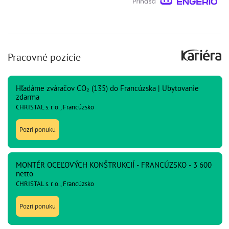
Pracovné pozície
Hľadáme zváračov CO₂ (135) do Francúzska | Ubytovanie
zdarma
CHRISTAL s. r. o., Francúzsko
Pozri ponuku
MONTÉR OCEĽOVÝCH KONŠTRUKCIÍ - FRANCÚZSKO - 3 600
netto
CHRISTAL s. r. o., Francúzsko
Pozri ponuku