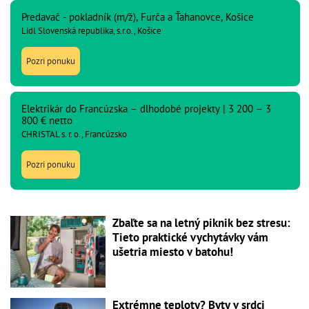
Predavač - pokladník (m/ž), Furča a Ťahanovce, Košice
Lidl Slovenská republika, s.r.o., Košice
Pozri ponuku
Elektrikár do Francúzska – dlhodobé projekty | 3 200 – 3
800 € netto
CHRISTAL s. r. o., Francúzsko
Pozri ponuku
Zbaľte sa na letný piknik bez stresu:
Tieto praktické vychytávky vám
ušetria miesto v batohu!
Extrémne teploty? Byty v srdci