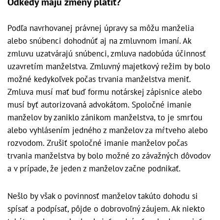
Odkedy majú zmeny platiť?
Podľa navrhovanej právnej úpravy sa môžu manželia
alebo snúbenci dohodnúť aj na zmluvnom imaní. Ak
zmluvu uzatvárajú snúbenci, zmluva nadobúda účinnosť
uzavretím manželstva. Zmluvný majetkový režim by bolo
možné kedykoľvek počas trvania manželstva meniť.
Zmluva musí mať buď formu notárskej zápisnice alebo
musí byť autorizovaná advokátom. Spoločné imanie
manželov by zaniklo zánikom manželstva, to je smrťou
alebo vyhlásením jedného z manželov za mŕtveho alebo
rozvodom. Zrušiť spoločné imanie manželov počas
trvania manželstva by bolo možné zo závažných dôvodov
a v prípade, že jeden z manželov začne podnikať.
Nešlo by však o povinnosť manželov takúto dohodu si
spísať a podpísať, pôjde o dobrovoľný záujem. Ak niekto