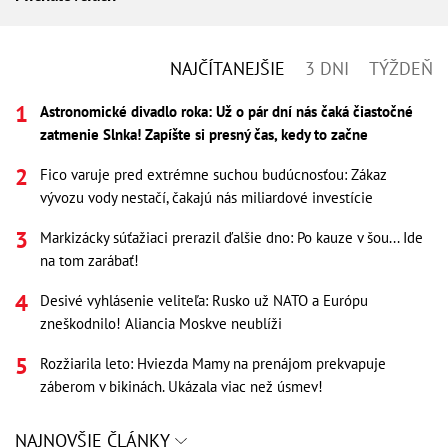
NAJČÍTANEJŠIE
3 DNI
TÝŽDEŇ
Astronomické divadlo roka: Už o pár dní nás čaká čiastočné
zatmenie Slnka! Zapíšte si presný čas, kedy to začne
Fico varuje pred extrémne suchou budúcnosťou: Zákaz
vývozu vody nestačí, čakajú nás miliardové investície
Markizácky súťažiaci prerazil ďalšie dno: Po kauze v šou... Ide
na tom zarábať!
Desivé vyhlásenie veliteľa: Rusko už NATO a Európu
zneškodnilo! Aliancia Moskve neublíži
Rozžiarila leto: Hviezda Mamy na prenájom prekvapuje
záberom v bikinách. Ukázala viac než úsmev!
NAJNOVŠIE ČLÁNKY