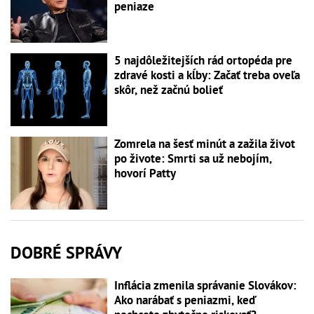
peniaze
5 najdôležitejších rád ortopéda pre
zdravé kosti a kĺby: Začať treba oveľa
skôr, než začnú bolieť
Zomrela na šesť minút a zažila život
po živote: Smrti sa už nebojím,
hovorí Patty
DOBRÉ SPRÁVY
Inflácia zmenila správanie Slovákov:
Ako narábať s peniazmi, keď