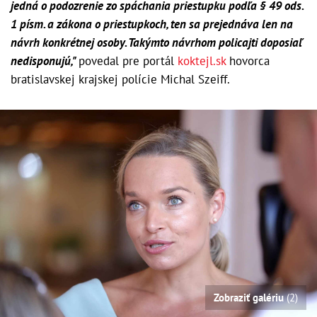
jedná o podozrenie zo spáchania priestupku podľa § 49 ods.
1 písm. a zákona o priestupkoch, ten sa prejednáva len na
návrh konkrétnej osoby. Takýmto návrhom policajti doposiaľ
nedisponujú,"
povedal pre portál
koktejl.sk
hovorca
bratislavskej krajskej polície Michal Szeiff.
Zobraziť galériu
(2)