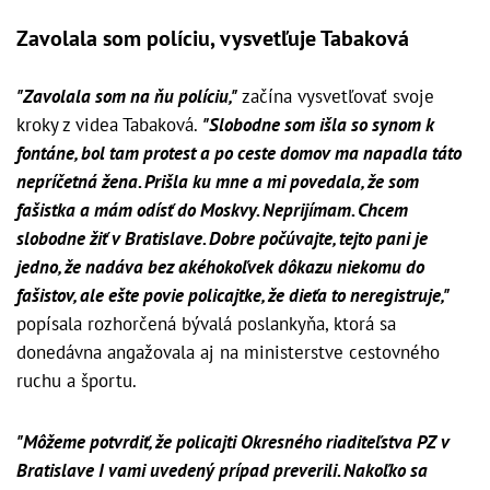
Zavolala som políciu, vysvetľuje Tabaková
"Zavolala som na ňu políciu,"
začína vysvetľovať svoje
kroky z videa Tabaková.
"Slobodne som išla so synom k
fontáne, bol tam protest a po ceste domov ma napadla táto
nepríčetná žena. Prišla ku mne a mi povedala, že som
fašistka a mám odísť do Moskvy. Neprijímam. Chcem
slobodne žiť v Bratislave. Dobre počúvajte, tejto pani je
jedno, že nadáva bez akéhokoľvek dôkazu niekomu do
fašistov, ale ešte povie policajtke, že dieťa to neregistruje,"
popísala rozhorčená bývalá poslankyňa, ktorá sa
donedávna angažovala aj na ministerstve cestovného
ruchu a športu.
"Môžeme potvrdiť, že policajti Okresného riaditeľstva PZ v
Bratislave I vami uvedený prípad preverili. Nakoľko sa