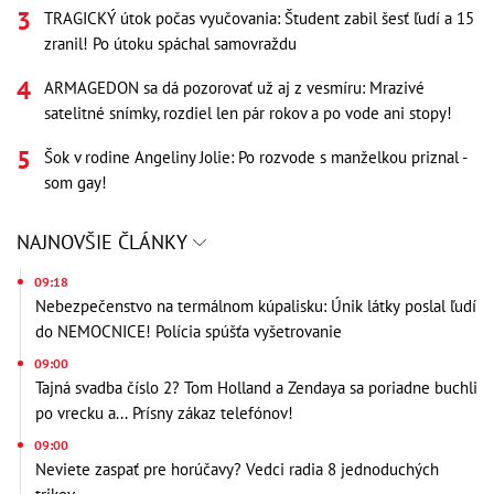
TRAGICKÝ útok počas vyučovania: Študent zabil šesť ľudí a 15
zranil! Po útoku spáchal samovraždu
ARMAGEDON sa dá pozorovať už aj z vesmíru: Mrazivé
satelitné snímky, rozdiel len pár rokov a po vode ani stopy!
Šok v rodine Angeliny Jolie: Po rozvode s manželkou priznal -
som gay!
NAJNOVŠIE ČLÁNKY
09:18
Nebezpečenstvo na termálnom kúpalisku: Únik látky poslal ľudí
do NEMOCNICE! Polícia spúšťa vyšetrovanie
09:00
Tajná svadba číslo 2? Tom Holland a Zendaya sa poriadne buchli
po vrecku a... Prísny zákaz telefónov!
09:00
Neviete zaspať pre horúčavy? Vedci radia 8 jednoduchých