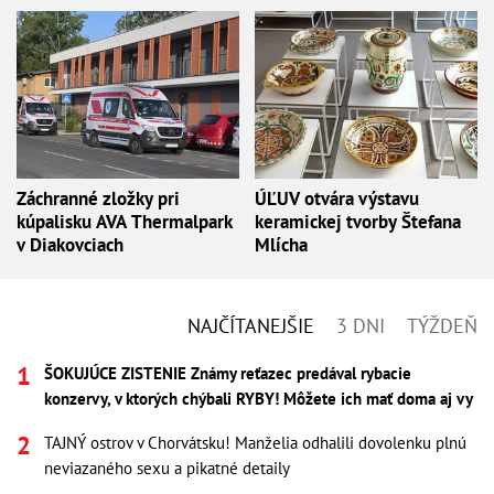
Záchranné zložky pri
ÚĽUV otvára výstavu
kúpalisku AVA Thermalpark
keramickej tvorby Štefana
v Diakovciach
Mlícha
NAJČÍTANEJŠIE
3 DNI
TÝŽDEŇ
ŠOKUJÚCE ZISTENIE Známy reťazec predával rybacie
konzervy, v ktorých chýbali RYBY! Môžete ich mať doma aj vy
TAJNÝ ostrov v Chorvátsku! Manželia odhalili dovolenku plnú
neviazaného sexu a pikatné detaily