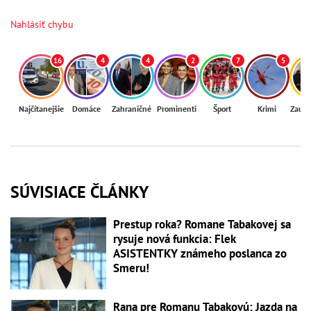
Nahlásiť chybu
16
4
4
2
7
5
Najčítanejšie
Domáce
Zahraničné
Prominenti
Šport
Krimi
Zaují
SÚVISIACE ČLÁNKY
Prestup roka? Romane Tabakovej sa
rysuje nová funkcia: Flek
ASISTENTKY známeho poslanca zo
Smeru!
Rana pre Romanu Tabakovú: Jazda na