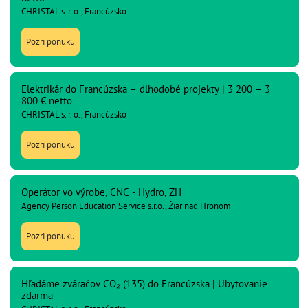
CHRISTAL s. r. o., Francúzsko
Pozri ponuku
Elektrikár do Francúzska – dlhodobé projekty | 3 200 – 3
800 € netto
CHRISTAL s. r. o., Francúzsko
Pozri ponuku
Operátor vo výrobe, CNC - Hydro, ZH
Agency Person Education Service s.r.o., Žiar nad Hronom
Pozri ponuku
Hľadáme zváračov CO₂ (135) do Francúzska | Ubytovanie
zdarma