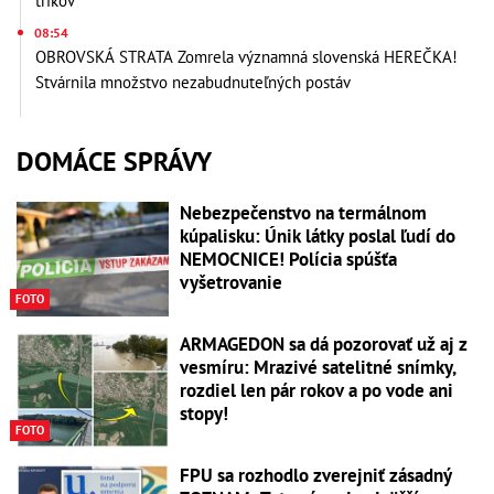
trikov
08:54
OBROVSKÁ STRATA Zomrela významná slovenská HEREČKA!
Stvárnila množstvo nezabudnuteľných postáv
DOMÁCE SPRÁVY
Nebezpečenstvo na termálnom
kúpalisku: Únik látky poslal ľudí do
NEMOCNICE! Polícia spúšťa
vyšetrovanie
FOTO
ARMAGEDON sa dá pozorovať už aj z
vesmíru: Mrazivé satelitné snímky,
rozdiel len pár rokov a po vode ani
stopy!
FOTO
FPU sa rozhodlo zverejniť zásadný