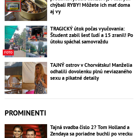
chýbali RYBY! Môžete ich mať doma
aj vy
TRAGICKÝ útok počas vyučovania:
Študent zabil šesť ľudí a 15 zranil! Po
útoku spáchal samovraždu
FOTO
TAJNÝ ostrov v Chorvátsku! Manželia
odhalili dovolenku plnú neviazaného
sexu a pikatné detaily
PROMINENTI
Tajná svadba číslo 2? Tom Holland a
Zendaya sa poriadne buchli po vrecku