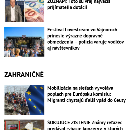
ZOZNAM: Toto sú vraj najväčší
prijímatelia dotácií
Festival Lovestream vo Vajnoroch
prinesie výrazné dopravné
obmedzenia – polícia varuje vodičov
aj návštevníkov
ZAHRANIČNÉ
Mobilizácia na sieťach vyvoláva
poplach pre Európsku komisiu:
Migranti chystajú ďalší vpád do Ceuty
ŠOKUJÚCE ZISTENIE Známy reťazec
predával rybacie konzervy, v ktorých