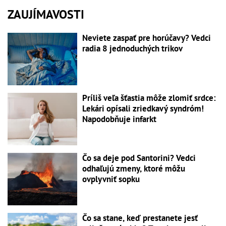
ZAUJÍMAVOSTI
Neviete zaspať pre horúčavy? Vedci
radia 8 jednoduchých trikov
Príliš veľa šťastia môže zlomiť srdce:
Lekári opísali zriedkavý syndróm!
Napodobňuje infarkt
Čo sa deje pod Santorini? Vedci
odhaľujú zmeny, ktoré môžu
ovplyvniť sopku
Čo sa stane, keď prestanete jesť