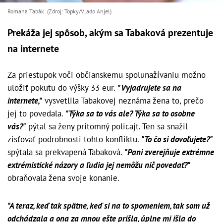
Romana Tabák (Zdroj: Topky/Vlado Anjel)
Prekáža jej spôsob, akým sa Tabaková prezentuje
na internete
Za priestupok voči občianskemu spolunažívaniu možno
uložiť pokutu do výšky 33 eur.
"Vyjadrujete sa na
internete,"
vysvetlila Tabakovej neznáma žena to, prečo
jej to povedala.
"Týka sa to vás ale? Týka sa to osobne
vás?"
pýtal sa ženy prítomný policajt. Ten sa snažil
zisťovať podrobnosti tohto konfliktu.
"To čo si dovoľujete?"
spýtala sa prekvapená Tabaková.
"Pani zverejňuje extrémne
extrémistické názory a ľudia jej nemôžu nič povedať?"
obraňovala žena svoje konanie.
"A teraz, keď tak spätne, keď si na to spomeniem, tak som už
odchádzala a ona za mnou ešte prišla, úplne mi išla do