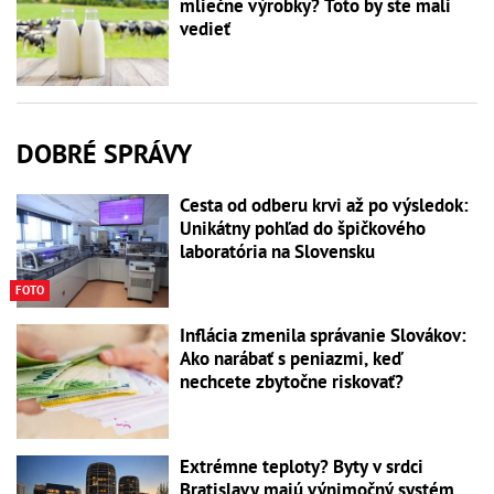
mliečne výrobky? Toto by ste mali
vedieť
DOBRÉ SPRÁVY
Cesta od odberu krvi až po výsledok:
Unikátny pohľad do špičkového
laboratória na Slovensku
FOTO
Inflácia zmenila správanie Slovákov:
Ako narábať s peniazmi, keď
nechcete zbytočne riskovať?
Extrémne teploty? Byty v srdci
Bratislavy majú výnimočný systém,