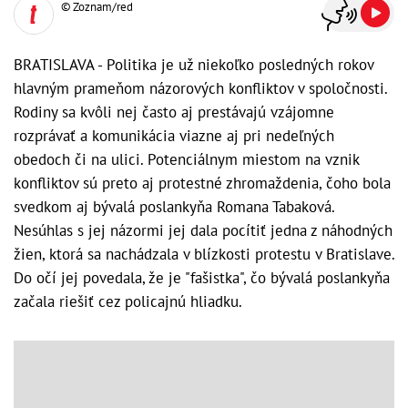
© Zoznam/red
BRATISLAVA - Politika je už niekoľko posledných rokov
hlavným prameňom názorových konfliktov v spoločnosti.
Rodiny sa kvôli nej často aj prestávajú vzájomne
rozprávať a komunikácia viazne aj pri nedeľných
obedoch či na ulici. Potenciálnym miestom na vznik
konfliktov sú preto aj protestné zhromaždenia, čoho bola
svedkom aj bývalá poslankyňa Romana Tabaková.
Nesúhlas s jej názormi jej dala pocítiť jedna z náhodných
žien, ktorá sa nachádzala v blízkosti protestu v Bratislave.
Do očí jej povedala, že je "fašistka", čo bývalá poslankyňa
začala riešiť cez policajnú hliadku.