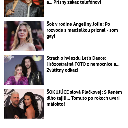
a... Prísny zákaz telefónov!
Šok v rodine Angeliny Jolie: Po
rozvode s manželkou priznal - som
gay!
Strach o hviezdu Let's Dance:
Hrôzostrašná FOTO z nemocnice a...
Zvláštny odkaz!
ŠOKUJÚCE slová Plačkovej: S Reném
dlho tajili... Tomuto po rokoch uverí
málokto!