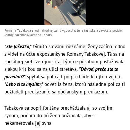
Romana Tabaková si od náhodnej ženy vypočula, že je fašistka a zavolala políciu
(Zdroj: Facebook/Romana Tabak)
"Ste fašistka,"
týmito slovami neznámej ženy začína jedno
z videí na účte exposlankyne Romany Tabakovej. Tá sa na
sociálnej sieti verejnosti aj týmto spôsobom posťažovala,
s akou kritikou sa na ulici stretáva.
"Dôvod, prečo ste to
povedali?"
spýtal sa policajt po príchode k tejto dvojici.
"Lebo si to myslím,"
odvetila žena, ktorú následne policajti
požiadali preukázanie sa občianskym preukazom.
Tabaková sa popri fontáne prechádzala aj so svojím
synom, pričom druhú ženu požiadala, aby si
nekamerovala jej syna.