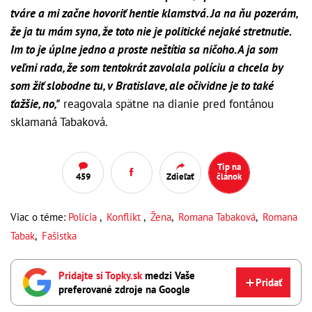
tváre a mi začne hovoriť hentie klamstvá. Ja na ňu pozerám,
že ja tu mám syna, že toto nie je politické nejaké stretnutie.
Im to je úplne jedno a proste neštítia sa ničoho. A ja som
veľmi rada, že som tentokrát zavolala políciu a chcela by
som žiť slobodne tu, v Bratislave, ale očividne je to také
ťažšie, no,"
reagovala spätne na dianie pred fontánou
sklamaná Tabaková.
Tip na
459
Zdieľať
článok
Viac o téme:
Polícia
,
Konflikt
,
Žena
,
Romana Tabaková
,
Romana
Tabak
,
Fašistka
Pridajte si Topky.sk
medzi Vaše
Pridať
preferované zdroje na Google