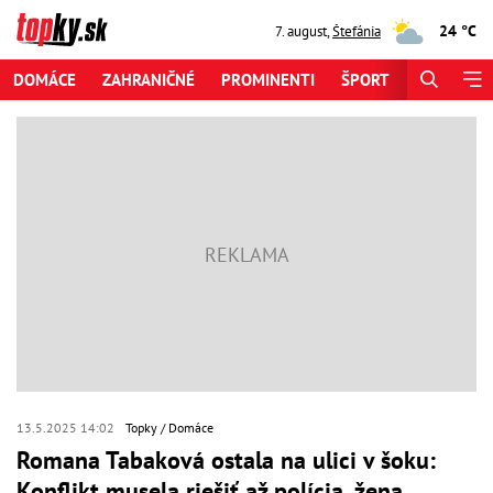
24 °C
7. august
,
Štefánia
DOMÁCE
ZAHRANIČNÉ
PROMINENTI
ŠPORT
ZAUJÍMAV
13.5.2025 14:02
Topky
Domáce
Romana Tabaková ostala na ulici v šoku:
Konflikt musela riešiť až polícia, žena