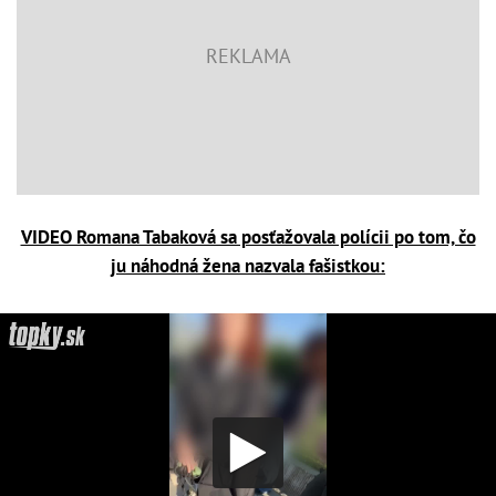
VIDEO Romana Tabaková sa posťažovala polícii po tom, čo
ju náhodná žena nazvala fašistkou: