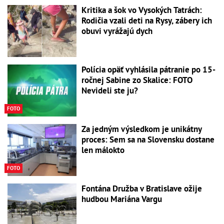
Kritika a šok vo Vysokých Tatrách:
Rodičia vzali deti na Rysy, zábery ich
obuvi vyrážajú dych
Polícia opäť vyhlásila pátranie po 15-
ročnej Sabine zo Skalice: FOTO
Nevideli ste ju?
FOTO
Za jedným výsledkom je unikátny
proces: Sem sa na Slovensku dostane
len málokto
FOTO
Fontána Družba v Bratislave ožije
hudbou Mariána Vargu