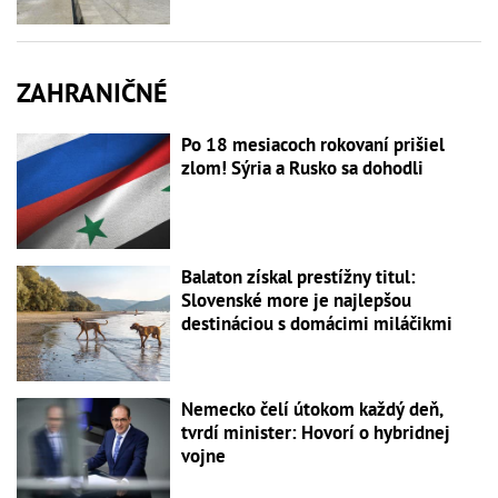
ZAHRANIČNÉ
Po 18 mesiacoch rokovaní prišiel
zlom! Sýria a Rusko sa dohodli
Balaton získal prestížny titul:
Slovenské more je najlepšou
destináciou s domácimi miláčikmi
Nemecko čelí útokom každý deň,
tvrdí minister: Hovorí o hybridnej
vojne