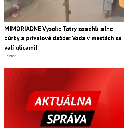
MIMORIADNE Vysoké Tatry zasiahli silné
búrky a prívalové dažde: Voda v mestách sa
valí ulicami!
Domáce