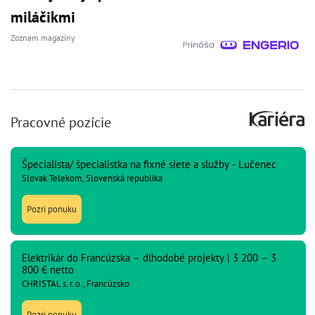
miláčikmi
Zoznam magazíny
Pracovné pozície
Špecialista/ špecialistka na fixné siete a služby - Lučenec
Slovak Telekom, Slovenská republika
Pozri ponuku
Elektrikár do Francúzska – dlhodobé projekty | 3 200 – 3
800 € netto
CHRISTAL s. r. o., Francúzsko
Pozri ponuku