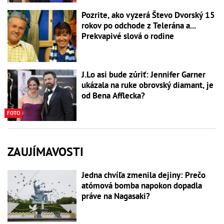
Pozrite, ako vyzerá Števo Dvorský 15
rokov po odchode z Telerána a...
Prekvapivé slová o rodine
J.Lo asi bude zúriť: Jennifer Garner
ukázala na ruke obrovský diamant, je
od Bena Afflecka?
FOTO
ZAUJÍMAVOSTI
Jedna chvíľa zmenila dejiny: Prečo
atómová bomba napokon dopadla
práve na Nagasaki?