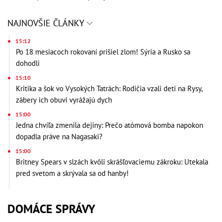
NAJNOVŠIE ČLÁNKY
15:12
Po 18 mesiacoch rokovaní prišiel zlom! Sýria a Rusko sa
dohodli
15:10
Kritika a šok vo Vysokých Tatrách: Rodičia vzali deti na Rysy,
zábery ich obuvi vyrážajú dych
15:00
Jedna chvíľa zmenila dejiny: Prečo atómová bomba napokon
dopadla práve na Nagasaki?
15:00
Britney Spears v slzách kvôli skrášľovaciemu zákroku: Utekala
pred svetom a skrývala sa od hanby!
DOMÁCE SPRÁVY