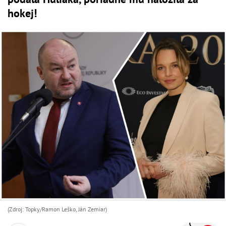
hokej!
(Zdroj: Topky/Ramon Leško, Ján Zemiar)