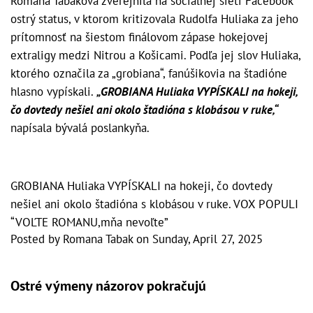
Romana Tabaková zverejnila na sociálnej sieti Facebook
ostrý status, v ktorom kritizovala Rudolfa Huliaka za jeho
prítomnosť na šiestom finálovom zápase hokejovej
extraligy medzi Nitrou a Košicami. Podľa jej slov Huliaka,
ktorého označila za „grobiana“, fanúšikovia na štadióne
hlasno vypískali.
„GROBIANA Huliaka VYPÍSKALI na hokeji,
čo dovtedy nešiel ani okolo štadióna s klobásou v ruke,“
napísala bývalá poslankyňa.
GROBIANA Huliaka VYPÍSKALI na hokeji, čo dovtedy
nešiel ani okolo štadióna s klobásou v ruke. VOX POPULI
“VOĽTE ROMANU,mňa nevoľte”
Posted by
Romana Tabak
on
Sunday, April 27, 2025
Ostré výmeny názorov pokračujú