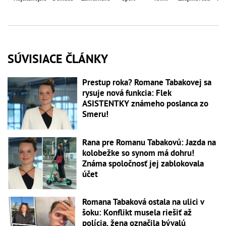
SÚVISIACE ČLÁNKY
Prestup roka? Romane Tabakovej sa
rysuje nová funkcia: Flek
ASISTENTKY známeho poslanca zo
Smeru!
Rana pre Romanu Tabakovú: Jazda na
kolobežke so synom má dohru!
Známa spoločnosť jej zablokovala
účet
Romana Tabaková ostala na ulici v
šoku: Konflikt musela riešiť až
polícia, žena označila bývalú