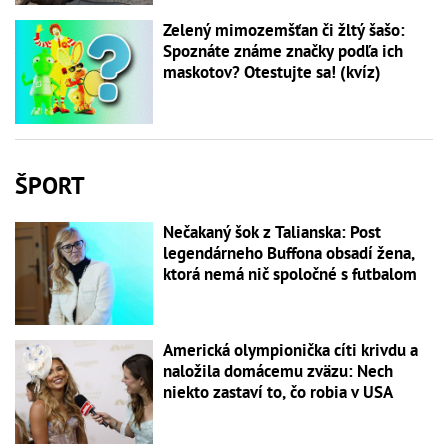
Zelený mimozemšťan či žltý šašo:
Spoznáte známe značky podľa ich
maskotov? Otestujte sa! (kvíz)
ŠPORT
Nečakaný šok z Talianska: Post
legendárneho Buffona obsadí žena,
ktorá nemá nič spoločné s futbalom
Americká olympionička cíti krivdu a
naložila domácemu zväzu: Nech
niekto zastaví to, čo robia v USA