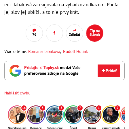
eur.
Tabaková zareagovala na vyhadzov odkazom
. Podľa
jej slov jej ublížil a to nie prvý krát.
Tip na
79
Zdieľať
článok
Viac o téme:
Romana Tabaková
,
Rudolf Huliak
Pridajte si Topky.sk
medzi Vaše
Pridať
preferované zdroje na Google
Nahlásiť chybu
16
3
3
7
1
2
Najčítanejšie
Domáce
Zahraničné
Šport
Krimi
Zaujímavosti
Reg