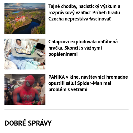
Tajné chodby, nacistický výskum a
rozprávkový vzhľad: Príbeh hradu
Czocha neprestáva fascinovať
Chlapcovi explodovala obľúbená
hračka. Skončil s vážnymi
popáleninami
PANIKA v kine, návštevníci hromadne
opustili sálu! Spider-Man mal
problém s vetrami
DOBRÉ SPRÁVY