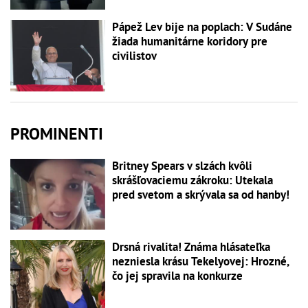
Pápež Lev bije na poplach: V Sudáne
žiada humanitárne koridory pre
civilistov
PROMINENTI
Britney Spears v slzách kvôli
skrášľovaciemu zákroku: Utekala
pred svetom a skrývala sa od hanby!
Drsná rivalita! Známa hlásateľka
nezniesla krásu Tekelyovej: Hrozné,
čo jej spravila na konkurze