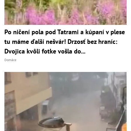
Po ničení pola pod Tatrami a kúpaní v plese
tu máme ďalší nešvár! Drzosť bez hraníc:
Dvojica kvôli fotke vošla do...
Domáce