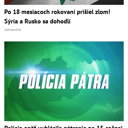
Po 18 mesiacoch rokovaní prišiel zlom!
Sýria a Rusko sa dohodli
Zahraničné
Polícia opäť vyhlásila pátranie po 15-ročnej