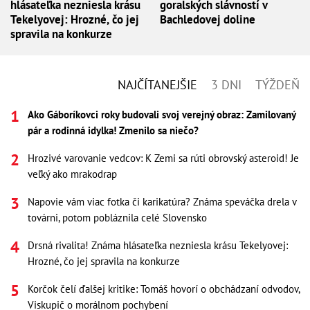
hlásateľka nezniesla krásu
goralských slávností v
Tekelyovej: Hrozné, čo jej
Bachledovej doline
spravila na konkurze
NAJČÍTANEJŠIE
3 DNI
TÝŽDEŇ
Ako Gáboríkovci roky budovali svoj verejný obraz: Zamilovaný
pár a rodinná idylka! Zmenilo sa niečo?
Hrozivé varovanie vedcov: K Zemi sa rúti obrovský asteroid! Je
veľký ako mrakodrap
Napovie vám viac fotka či karikatúra? Známa speváčka drela v
továrni, potom pobláznila celé Slovensko
Drsná rivalita! Známa hlásateľka nezniesla krásu Tekelyovej:
Hrozné, čo jej spravila na konkurze
Korčok čelí ďalšej kritike: Tomáš hovorí o obchádzaní odvodov,
Viskupič o morálnom pochybení