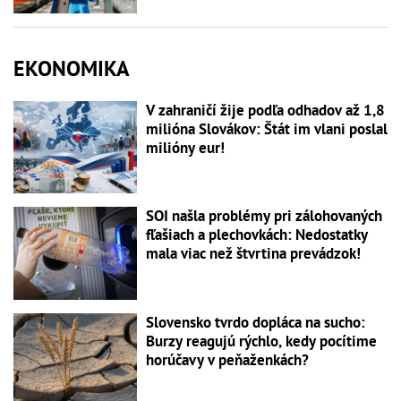
EKONOMIKA
V zahraničí žije podľa odhadov až 1,8
milióna Slovákov: Štát im vlani poslal
milióny eur!
SOI našla problémy pri zálohovaných
fľašiach a plechovkách: Nedostatky
mala viac než štvrtina prevádzok!
Slovensko tvrdo dopláca na sucho:
Burzy reagujú rýchlo, kedy pocítime
horúčavy v peňaženkách?