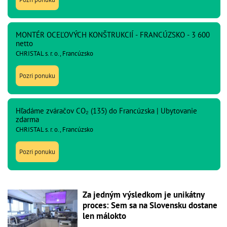
MONTÉR OCEĽOVÝCH KONŠTRUKCIÍ - FRANCÚZSKO - 3 600
netto
CHRISTAL s. r. o., Francúzsko
Pozri ponuku
Hľadáme zváračov CO₂ (135) do Francúzska | Ubytovanie
zdarma
CHRISTAL s. r. o., Francúzsko
Pozri ponuku
Za jedným výsledkom je unikátny
proces: Sem sa na Slovensku dostane
len málokto