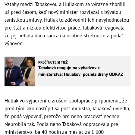
Vzťahy medzi Tabakovou a Huliakom sa výrazne zhoršili
už pred časom, keď nový minister
rozviazal s bývalou
tenistkou zmluvy. Huliak to zdôvodnil ich nevýhodnosťou
pre štát a nízkou efektivitou práce. Tabaková reagovala,
že jej nebola daná šanca na osobné stretnutie a podať
výpoveď.
PREČÍTAJTE SI TIEŽ
Tabaková reaguje na vyhadzov z
ministerstva: Huliakovi posiela drsný ODKAZ
Huliak vo vyjadrení o zrušení spolupráce pripomenul, že
pred tým, ako nastúpil sa post ministra, Tabaková uviedla,
že podá výpoveď, pretože pre neho pracovať nechce.
Neurobila tak. Podľa neho Tabaková odpracovala pre
ministerstvo iba 40 hodín za mesiac za 1 600