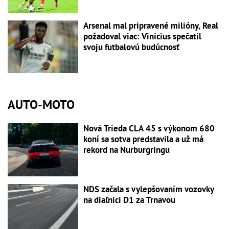
Arsenal mal pripravené milióny, Real
požadoval viac: Vinícius spečatil
svoju futbalovú budúcnosť
AUTO-MOTO
Nová Trieda CLA 45 s výkonom 680
koní sa sotva predstavila a už má
rekord na Nurburgringu
NDS začala s vylepšovaním vozovky
na diaľnici D1 za Trnavou