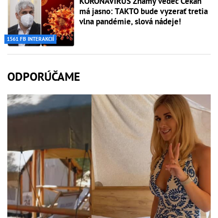
KORONAVÍRUS Známy vedec Čekan
má jasno: TAKTO bude vyzerať tretia
vlna pandémie, slová nádeje!
1561 FB INTERAKCIÍ
ODPORÚČAME