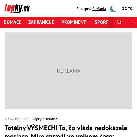
22 °C
7. august
,
Štefánia
DOMÁCE
ZAHRANIČNÉ
PROMINENTI
ŠPORT
ZAUJÍMAV
29.6.2021 8:00
Topky
Domáce
Totálny VÝSMECH! To, čo vláda nedokázala
mesiace, Miro spravil vo voľnom čase: