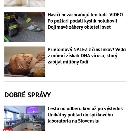
Hasiči nezachraňujú len ľudí: VIDEO
Po požiari podali kyslík holubovi!
Dojímavé zábery obleteli svet
Prielomový NÁLEZ z čias Inkov! Vedci
z múmií získali DNA vírusu, ktorý
zabíjal milióny ľudí
DOBRÉ SPRÁVY
Cesta od odberu krvi až po výsledok:
Unikátny pohľad do špičkového
laboratória na Slovensku