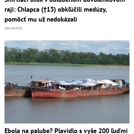
raji: Chlapca (†13) obkľúčili medúzy,
pomôcť mu už nedokázali
Zahraničné
Ebola na palube? Plavidlo s vyše 200 ľuďmi