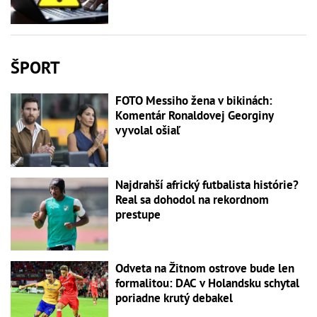
ŠPORT
FOTO Messiho žena v bikinách:
Komentár Ronaldovej Georginy
vyvolal ošiaľ
Najdrahší africký futbalista histórie?
Real sa dohodol na rekordnom
prestupe
Odveta na Žitnom ostrove bude len
formalitou: DAC v Holandsku schytal
poriadne krutý debakel