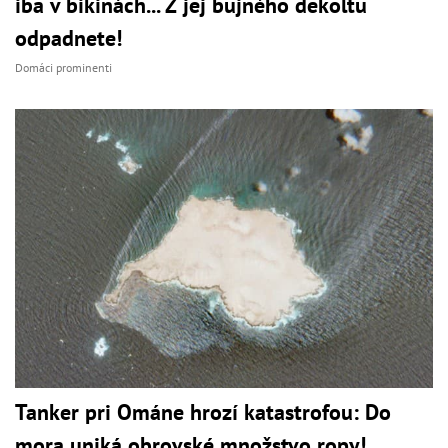
iba v bikinách... Z jej bujného dekoltu
odpadnete!
Domáci prominenti
Tanker pri Ománe hrozí katastrofou: Do
mora uniká obrovské množstvo ropy!