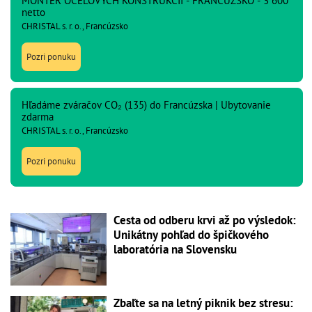
MONTÉR OCEĽOVÝCH KONŠTRUKCIÍ - FRANCÚZSKO - 3 600
netto
CHRISTAL s. r. o., Francúzsko
Pozri ponuku
Hľadáme zváračov CO₂ (135) do Francúzska | Ubytovanie
zdarma
CHRISTAL s. r. o., Francúzsko
Pozri ponuku
Cesta od odberu krvi až po výsledok:
Unikátny pohľad do špičkového
laboratória na Slovensku
Zbaľte sa na letný piknik bez stresu: