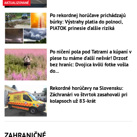
AKTUALIZOVANÉ
Po rekordnej horúčave prichádzajú
búrky: Výstrahy platia do polnoci,
PIATOK prinesie ďalšie riziká
Po ničení pola pod Tatrami a kúpaní v
plese tu máme ďalší nešvár! Drzosť
bez hraníc: Dvojica kvôli fotke vošla
do...
Rekordné horúčavy na Slovensku:
Záchranári vo štvrtok zasahovali pri
kolapsoch už 83-krát
ZAHRANIČNÉ