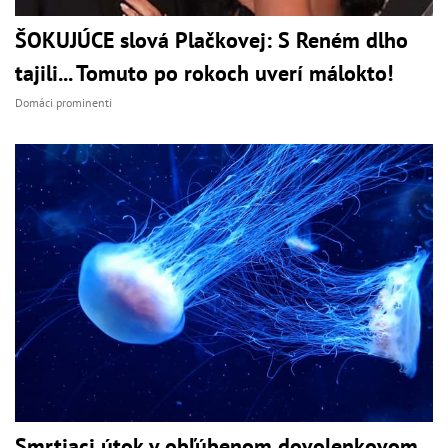
ŠOKUJÚCE slová Plačkovej: S Reném dlho
tajili... Tomuto po rokoch uverí málokto!
Domáci prominenti
Smrtiaci útok v obľúbenom dovolenkovom