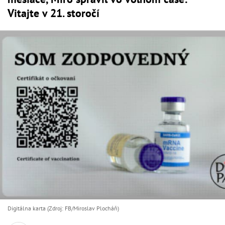
Vitajte v 21. storočí
Digitálna karta (Zdroj: FB/Miroslav Plocháň)