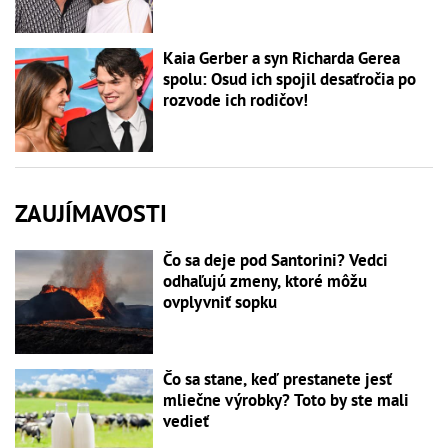
Kaia Gerber a syn Richarda Gerea
spolu: Osud ich spojil desaťročia po
rozvode ich rodičov!
ZAUJÍMAVOSTI
Čo sa deje pod Santorini? Vedci
odhaľujú zmeny, ktoré môžu
ovplyvniť sopku
Čo sa stane, keď prestanete jesť
mliečne výrobky? Toto by ste mali
vedieť