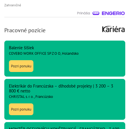
Zahraničné
Pracovné pozície
Balenie šišiek
COVEBO WORK OFFICE SP Z O O, Holandsko
Pozri ponuku
Elektrikár do Francúzska – dlhodobé projekty | 3 200 – 3
800 € netto
CHRISTAL s. r. o., Francúzsko
Pozri ponuku