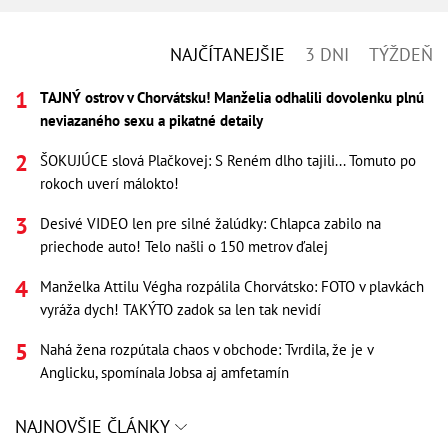
NAJČÍTANEJŠIE
3 DNI
TÝŽDEŇ
TAJNÝ ostrov v Chorvátsku! Manželia odhalili dovolenku plnú
neviazaného sexu a pikatné detaily
ŠOKUJÚCE slová Plačkovej: S Reném dlho tajili... Tomuto po
rokoch uverí málokto!
Desivé VIDEO len pre silné žalúdky: Chlapca zabilo na
priechode auto! Telo našli o 150 metrov ďalej
Manželka Attilu Végha rozpálila Chorvátsko: FOTO v plavkách
vyráža dych! TAKÝTO zadok sa len tak nevidí
Nahá žena rozpútala chaos v obchode: Tvrdila, že je v
Anglicku, spomínala Jobsa aj amfetamín
NAJNOVŠIE ČLÁNKY