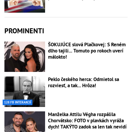
PROMINENTI
ŠOKUJÚCE slová Plačkovej: S Reném
dlho tajili... Tomuto po rokoch uverí
málokto!
Peklo českého herca: Odmietol sa
rozviesť, a tak... Hrôza!
128 FB INTERAKCIÍ
Manželka Attilu Végha rozpálila
Chorvátsko: FOTO v plavkách vyráža
dych! TAKÝTO zadok sa len tak nevidí