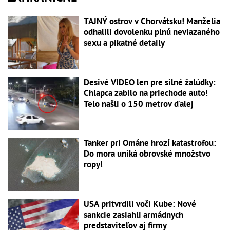
TAJNÝ ostrov v Chorvátsku! Manželia
odhalili dovolenku plnú neviazaného
sexu a pikatné detaily
Desivé VIDEO len pre silné žalúdky:
Chlapca zabilo na priechode auto!
Telo našli o 150 metrov ďalej
Tanker pri Ománe hrozí katastrofou:
Do mora uniká obrovské množstvo
ropy!
USA pritvrdili voči Kube: Nové
sankcie zasiahli armádnych
predstaviteľov aj firmy