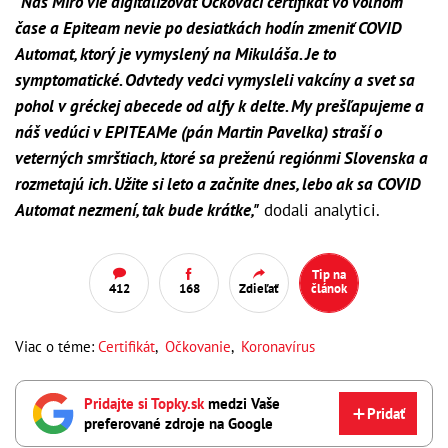
"Náš Miro vie digitalizovať Očkovací certifikát vo voľnom
čase a Epiteam nevie po desiatkách hodín zmeniť COVID
Automat, ktorý je vymyslený na Mikuláša. Je to
symptomatické. Odvtedy vedci vymysleli vakcíny a svet sa
pohol v gréckej abecede od alfy k delte. My prešľapujeme a
náš vedúci v EPITEAMe (pán Martin Pavelka) straší o
veterných smrštiach, ktoré sa preženú regiónmi Slovenska a
rozmetajú ich. Užite si leto a začnite dnes, lebo ak sa COVID
Automat nezmení, tak bude krátke,"
dodali analytici.
Tip na
412
168
Zdieľať
článok
Viac o téme:
Certifikát
,
Očkovanie
,
Koronavírus
Pridajte si Topky.sk
medzi Vaše
Pridať
preferované zdroje na Google