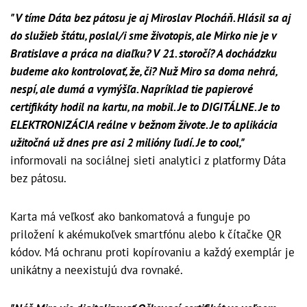
"V tíme Dáta bez pátosu je aj Miroslav Plocháň. Hlásil sa aj
do služieb štátu, poslal/i sme životopis, ale Mirko nie je v
Bratislave a práca na diaľku? V 21. storočí? A dochádzku
budeme ako kontrolovať, že, či? Nuž Miro sa doma nehrá,
nespí, ale dumá a vymýšľa. Napríklad tie papierové
certifikáty hodil na kartu, na mobil. Je to DIGITÁLNE. Je to
ELEKTRONIZÁCIA reálne v bežnom živote. Je to aplikácia
užitočná už dnes pre asi 2 milióny ľudí. Je to cool,"
informovali na sociálnej sieti analytici z platformy Dáta
bez pátosu.
Karta má veľkosť ako bankomatová a funguje po
priložení k akémukoľvek smartfónu alebo k čítačke QR
kódov. Má ochranu proti kopírovaniu a každý exemplár je
unikátny a neexistujú dva rovnaké.