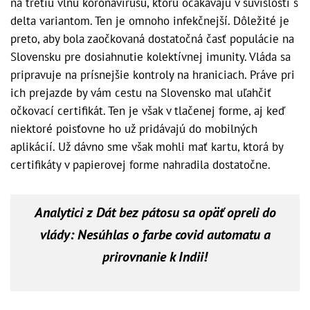
na tretiu vlnu koronavírusu, ktorú očakávajú v súvislosti s
delta variantom. Ten je omnoho infekčnejší. Dôležité je
preto, aby bola zaočkovaná dostatočná časť populácie na
Slovensku pre dosiahnutie kolektívnej imunity. Vláda sa
pripravuje na prísnejšie kontroly na hraniciach. Práve pri
ich prejazde by vám cestu na Slovensko mal uľahčiť
očkovací certifikát. Ten je však v tlačenej forme, aj keď
niektoré poisťovne ho už pridávajú do mobilných
aplikácií. Už dávno sme však mohli mať kartu, ktorá by
certifikáty v papierovej forme nahradila dostatočne.
Analytici z Dát bez pátosu sa opäť opreli do
vlády: Nesúhlas o farbe covid automatu a
prirovnanie k Indii!