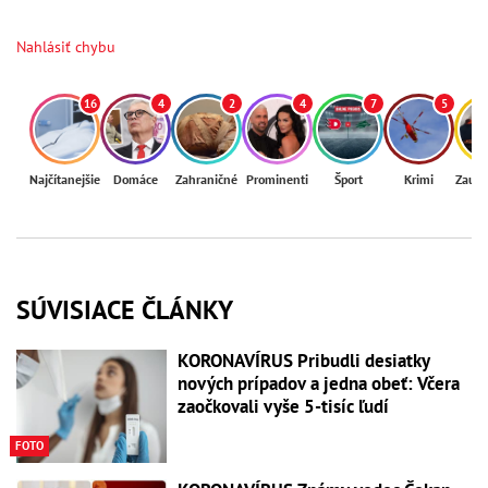
Nahlásiť chybu
16
4
2
4
7
5
Najčítanejšie
Domáce
Zahraničné
Prominenti
Šport
Krimi
Zaují
SÚVISIACE ČLÁNKY
KORONAVÍRUS Pribudli desiatky
nových prípadov a jedna obeť: Včera
zaočkovali vyše 5-tisíc ľudí
FOTO