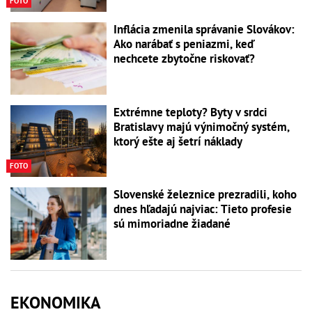
FOTO
Inflácia zmenila správanie Slovákov:
Ako narábať s peniazmi, keď
nechcete zbytočne riskovať?
Extrémne teploty? Byty v srdci
Bratislavy majú výnimočný systém,
ktorý ešte aj šetrí náklady
FOTO
Slovenské železnice prezradili, koho
dnes hľadajú najviac: Tieto profesie
sú mimoriadne žiadané
EKONOMIKA