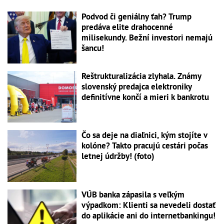
Podvod či geniálny ťah? Trump
predáva elite drahocenné
milisekundy. Bežní investori nemajú
šancu!
Reštrukturalizácia zlyhala. Známy
slovenský predajca elektroniky
definitívne končí a mieri k bankrotu
Čo sa deje na diaľnici, kým stojíte v
kolóne? Takto pracujú cestári počas
letnej údržby! (foto)
VÚB banka zápasila s veľkým
výpadkom: Klienti sa nevedeli dostať
do aplikácie ani do internetbankingu!