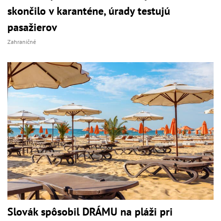
skončilo v karanténe, úrady testujú
pasažierov
Zahraničné
Slovák spôsobil DRÁMU na pláži pri