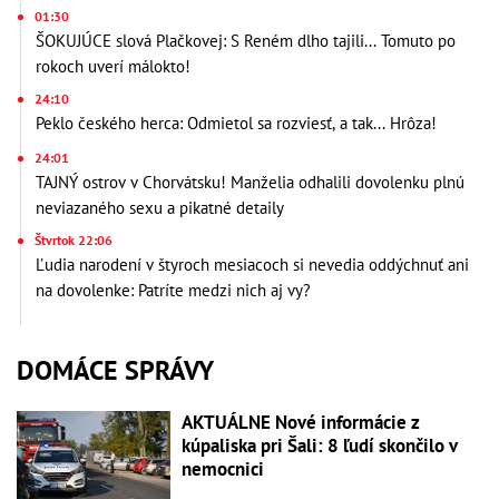
01:30
ŠOKUJÚCE slová Plačkovej: S Reném dlho tajili... Tomuto po
rokoch uverí málokto!
24:10
Peklo českého herca: Odmietol sa rozviesť, a tak... Hrôza!
24:01
TAJNÝ ostrov v Chorvátsku! Manželia odhalili dovolenku plnú
neviazaného sexu a pikatné detaily
Štvrtok 22:06
Ľudia narodení v štyroch mesiacoch si nevedia oddýchnuť ani
na dovolenke: Patríte medzi nich aj vy?
DOMÁCE SPRÁVY
AKTUÁLNE Nové informácie z
kúpaliska pri Šali: 8 ľudí skončilo v
nemocnici