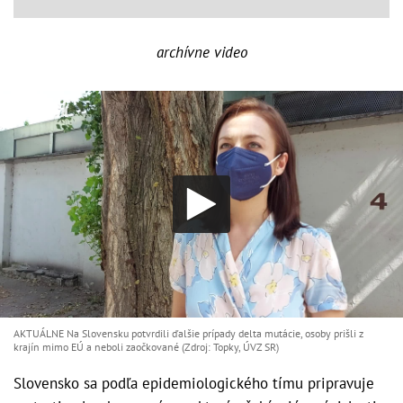
archívne video
AKTUÁLNE Na Slovensku potvrdili ďalšie prípady delta mutácie, osoby prišli z
krajín mimo EÚ a neboli zaočkované (Zdroj: Topky, ÚVZ SR)
Slovensko sa podľa epidemiologického tímu pripravuje