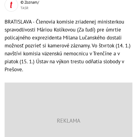
© Zoznam/
TASR
BRATISLAVA - Členovia komisie zriadenej ministerkou
spravodlivosti Máriou Kolíkovou (Za ľudí) pre úmrtie
policajného exprezidenta Milana Lučanského dostali
možnosť pozrieť si kamerové záznamy. Vo štvrtok (14. 1.)
navštívi komisia väzenskú nemocnicu v Trenčíne a v
piatok (15. 1.) Ústav na výkon trestu odňatia slobody v
Prešove.