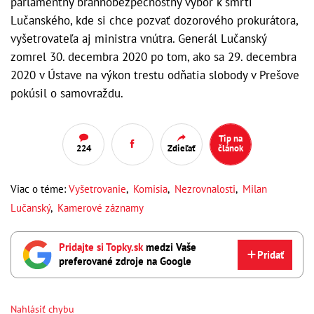
parlamentný brannobezpečnostný výbor k smrti
Lučanského, kde si chce pozvať dozorového prokurátora,
vyšetrovateľa aj ministra vnútra. Generál Lučanský
zomrel 30. decembra 2020 po tom, ako sa 29. decembra
2020 v Ústave na výkon trestu odňatia slobody v Prešove
pokúsil o samovraždu.
Tip na
224
Zdieľať
článok
Viac o téme:
Vyšetrovanie
,
Komisia
,
Nezrovnalosti
,
Milan
Lučanský
,
Kamerové záznamy
Pridajte si Topky.sk
medzi Vaše
Pridať
preferované zdroje na Google
Nahlásiť chybu