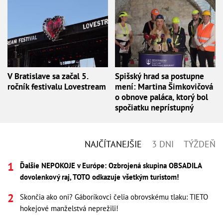
V Bratislave sa začal 5.
Spišský hrad sa postupne
ročník festivalu Lovestream
mení: Martina Šimkovičová
o obnove paláca, ktorý bol
spočiatku neprístupný
NAJČÍTANEJŠIE
3 DNI
TÝŽDEŇ
Ďalšie NEPOKOJE v Európe: Ozbrojená skupina OBSADILA
dovolenkový raj, TOTO odkazuje všetkým turistom!
Skončia ako oni? Gáboríkovci čelia obrovskému tlaku: TIETO
hokejové manželstvá neprežili!