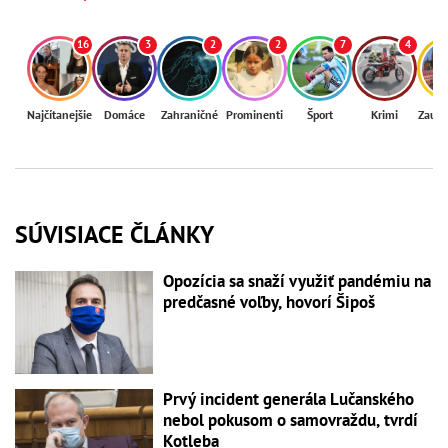
16
3
2
2
7
4
Najčítanejšie
Domáce
Zahraničné
Prominenti
Šport
Krimi
Zaují
SÚVISIACE ČLÁNKY
Opozícia sa snaží využiť pandémiu na
predčasné voľby, hovorí Šipoš
Prvý incident generála Lučanského
nebol pokusom o samovraždu, tvrdí
Kotleba