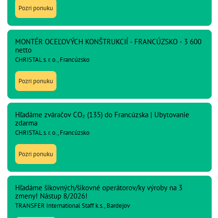
Pozri ponuku
MONTÉR OCEĽOVÝCH KONŠTRUKCIÍ - FRANCÚZSKO - 3 600
netto
CHRISTAL s. r. o., Francúzsko
Pozri ponuku
Hľadáme zváračov CO₂ (135) do Francúzska | Ubytovanie
zdarma
CHRISTAL s. r. o., Francúzsko
Pozri ponuku
Hľadáme šikovných/šikovné operátorov/ky výroby na 3
zmeny! Nástup 8/2026!
TRANSFER International Staff k.s., Bardejov