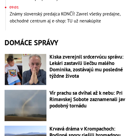
09:01
Známy slovenský predajca KONČÍ! Zavrel všetky predajne,
obchodné centrum aj e-shop: TU už nenakúpite
DOMÁCE SPRÁVY
Kiska zverejnil srdcervúcu správu:
Lekári zastavili liečbu malého
Dominika, zostávajú mu posledné
týždne života
Vír prachu sa dvíhal až k nebu: Pri
Rimavskej Sobote zaznamenali jav
podobný tornádu
Krvavá dráma v Krompachoch:
Rodinné spory riešili hromadnou