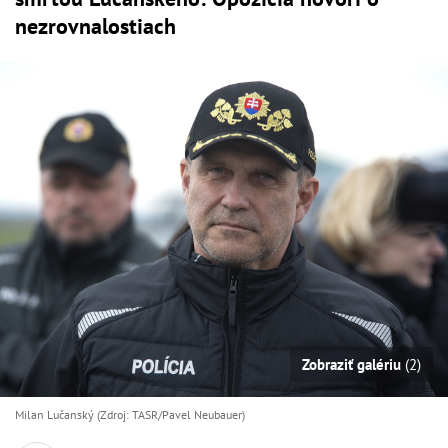
nezrovnalostiach
Zobraziť galériu
(2)
Milan Lučanský (Zdroj: TASR/Pavel Neubauer)