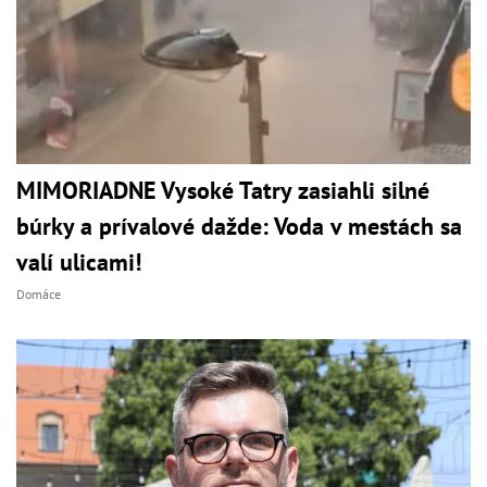
MIMORIADNE Vysoké Tatry zasiahli silné
búrky a prívalové dažde: Voda v mestách sa
valí ulicami!
Domáce