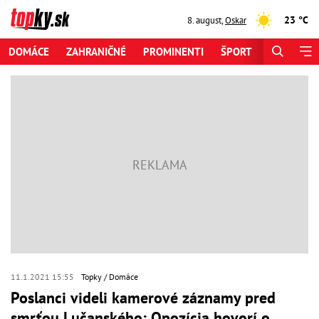
23 °C
8. august
,
Oskar
DOMÁCE
ZAHRANIČNÉ
PROMINENTI
ŠPORT
ZAUJÍMAV
11.1.2021 15:55
Topky
Domáce
Poslanci videli kamerové záznamy pred
smrťou Lučanského: Opozícia hovorí o