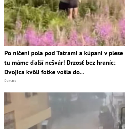
Po ničení pola pod Tatrami a kúpaní v plese
tu máme ďalší nešvár! Drzosť bez hraníc:
Dvojica kvôli fotke vošla do...
Domáce