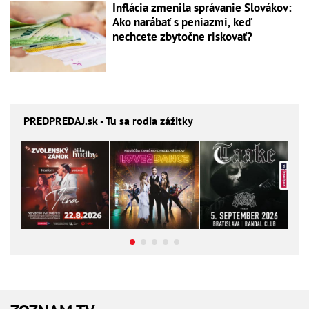
Inflácia zmenila správanie Slovákov:
Ako narábať s peniazmi, keď
nechcete zbytočne riskovať?
PREDPREDAJ
.sk - Tu sa rodia zážitky