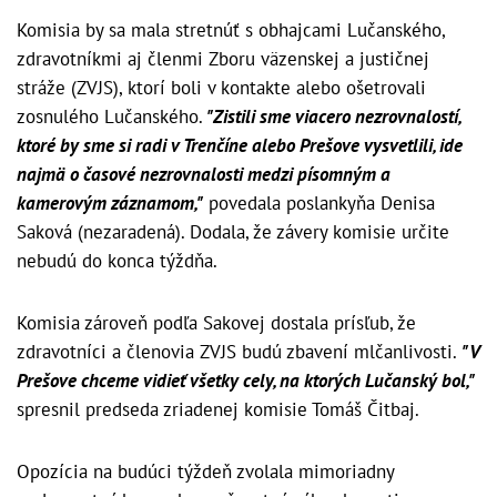
Komisia by sa mala stretnúť s obhajcami Lučanského,
zdravotníkmi aj členmi Zboru väzenskej a justičnej
stráže (ZVJS), ktorí boli v kontakte alebo ošetrovali
zosnulého Lučanského.
"Zistili sme viacero nezrovnalostí,
ktoré by sme si radi v Trenčíne alebo Prešove vysvetlili, ide
najmä o časové nezrovnalosti medzi písomným a
kamerovým záznamom,"
povedala poslankyňa Denisa
Saková (nezaradená). Dodala, že závery komisie určite
nebudú do konca týždňa.
Komisia zároveň podľa Sakovej dostala prísľub, že
zdravotníci a členovia ZVJS budú zbavení mlčanlivosti.
"V
Prešove chceme vidieť všetky cely, na ktorých Lučanský bol,"
spresnil predseda zriadenej komisie Tomáš Čitbaj.
Opozícia na budúci týždeň zvolala mimoriadny