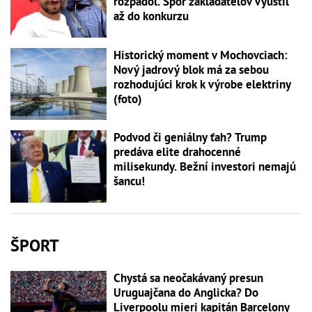
rozpadol. Spor zakladateľov vyústil
až do konkurzu
Historický moment v Mochovciach:
Nový jadrový blok má za sebou
rozhodujúci krok k výrobe elektriny
(foto)
Podvod či geniálny ťah? Trump
predáva elite drahocenné
milisekundy. Bežní investori nemajú
šancu!
ŠPORT
Chystá sa neočakávaný presun
Uruguajčana do Anglicka? Do
Liverpoolu mieri kapitán Barcelony