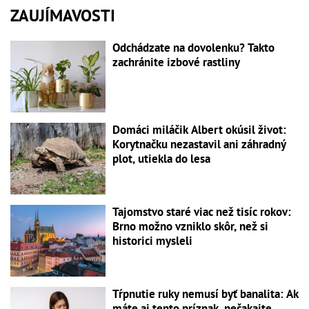
ZAUJÍMAVOSTI
Odchádzate na dovolenku? Takto
zachránite izbové rastliny
Domáci miláčik Albert okúsil život:
Korytnačku nezastavil ani záhradný
plot, utiekla do lesa
Tajomstvo staré viac než tisíc rokov:
Brno možno vzniklo skôr, než si
historici mysleli
Tŕpnutie ruky nemusí byť banalita: Ak
máte aj tento príznak, nečakajte