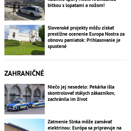
bitkou s lopatami a nožom!
Slovenské projekty môžu získať
prestížne ocenenie Europa Nostra za
obnovu pamiatok: Prihlasovanie je
spustené
ZAHRANIČNÉ
Niečo jej nesedelo: Pekárka išla
skontrolovať stálych zákazníkov,
zachránila im život
Zatmenie Slnka môže zamávať
elektrinou: Európa sa pripravuje na