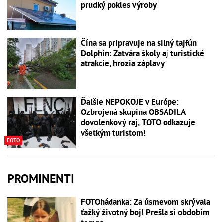
prudký pokles výroby
Čína sa pripravuje na silný tajfún
Dolphin: Zatvára školy aj turistické
atrakcie, hrozia záplavy
Ďalšie NEPOKOJE v Európe:
Ozbrojená skupina OBSADILA
dovolenkový raj, TOTO odkazuje
všetkým turistom!
FOTO
PROMINENTI
FOTOhádanka: Za úsmevom skrývala
ťažký životný boj! Prešla si obdobím