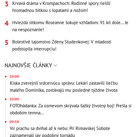
Krvavá dráma v Krompachoch: Rodinné spory riešili
hromadnou bitkou s lopatami a nožom!
Hviezda sitkomu Roseanne šokuje vzhľadom: 91 kíl dole... Je
na nespoznanie!
Bolestivé tajomstvo Zdeny Studenkovej: V mladosti
podstúpila interrupciu!
NAJNOVŠIE ČLÁNKY
10:00
Kiska zverejnil srdcervúcu správu: Lekári zastavili liečbu
malého Dominika, zostávajú mu posledné týždne života
10:00
FOTOhádanka: Za úsmevom skrývala ťažký životný boj! Prešla si
obdobím temna...
09:58
Vír prachu sa dvíhal až k nebu: Pri Rimavskej Sobote
zaznamenali jav podobný tornádu