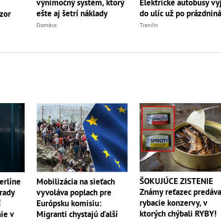
výnimočný systém, ktorý
Elektrické autobusy vy
ešte aj šetrí náklady
do ulíc už po prázdnin
ázor
Domáce
Trenčín
ŠOKUJÚCE ZISTENIE
erlíne
Mobilizácia na sieťach
Známy reťazec predáva
Úrady
vyvoláva poplach pre
rybacie konzervy, v
í
Európsku komisiu:
ktorých chýbali RYBY!
ie v
Migranti chystajú ďalší