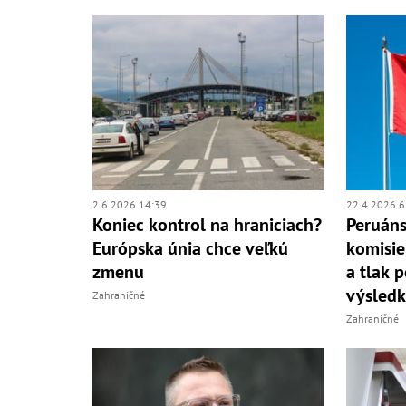
2.6.2026 14:39
22.4.2026 6
Koniec kontrol na hraniciach?
Peruáns
Európska únia chce veľkú
komisie
zmenu
a tlak 
výsledk
Zahraničné
Zahraničné