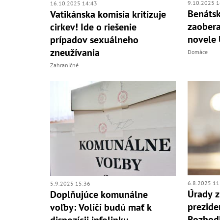
9.10.2025 1
16.10.2025 14:43
Benátsk
Vatikánska komisia kritizuje
zaobera
cirkev! Ide o riešenie
novele 
prípadov sexuálneho
zneužívania
Domáce
Zahraničné
6.8.2025 11
5.9.2025 15:36
Úrady z
Doplňujúce komunálne
prezide
voľby: Voliči budú mať k
Rozhodl
dispozícii infolinku