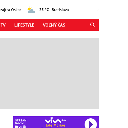
, zajtra Oskar
25 °C
 TV
LIFESTYLE
VOĽNÝ ČAS
STREAM
NAŽIVO
Tate McRae