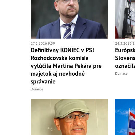
27.3.2026 9:59
24.3.2026 1
Definitívny KONIEC v PS!
Európsk
Rozhodcovská komisia
Slovens
vylúčila Martina Pekára pre
označil
majetok aj nevhodné
Domáce
správanie
Domáce