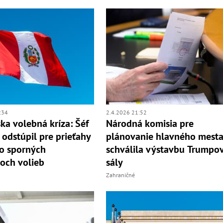
:34
2.4.2026 21:52
ka volebná kríza: Šéf
Národná komisia pre
 odstúpil pre prieťahy
plánovanie hlavného mest
po sporných
schválila výstavbu Trumpo
och volieb
sály
Zahraničné