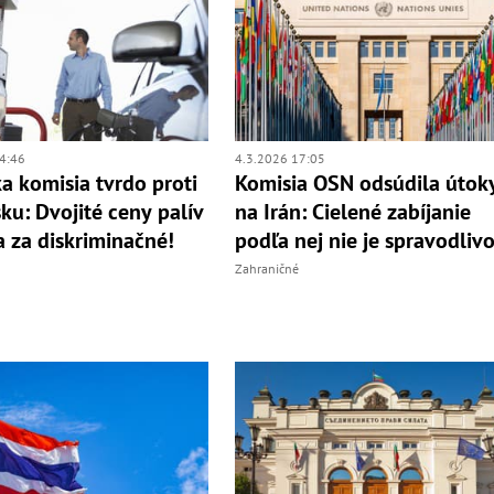
4:46
4.3.2026 17:05
a komisia tvrdo proti
Komisia OSN odsúdila útok
ku: Dvojité ceny palív
na Irán: Cielené zabíjanie
a za diskriminačné!
podľa nej nie je spravodlivo
Zahraničné