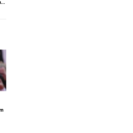
aj
om