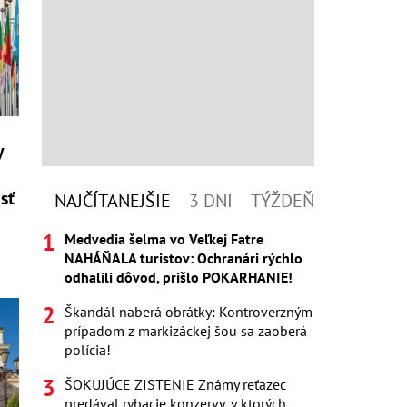
y
sť
NAJČÍTANEJŠIE
3 DNI
TÝŽDEŇ
Medvedia šelma vo Veľkej Fatre
NAHÁŇALA turistov: Ochranári rýchlo
odhalili dôvod, prišlo POKARHANIE!
Škandál naberá obrátky: Kontroverzným
prípadom z markizáckej šou sa zaoberá
polícia!
ŠOKUJÚCE ZISTENIE Známy reťazec
predával rybacie konzervy, v ktorých