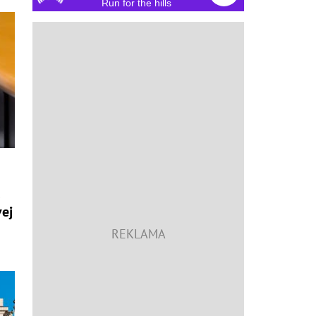
Run for the hills
a
vej