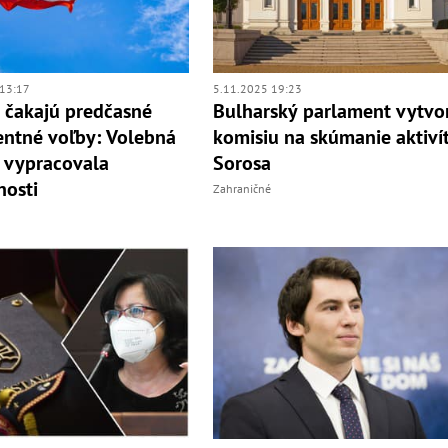
13:17
5.11.2025 19:23
 čakajú predčasné
Bulharský parlament vytvor
ntné voľby: Volebná
komisiu na skúmanie aktiví
 vypracovala
Sorosa
osti
Zahraničné