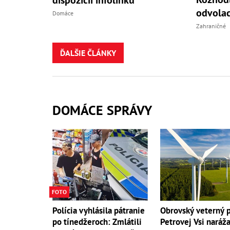
odvolac
Domáce
Zahraničné
ĎALŠIE ČLÁNKY
DOMÁCE SPRÁVY
FOTO
Polícia vyhlásila pátranie
Obrovský veterný p
po tínedžeroch: Zmlátili
Petrovej Vsi naráž