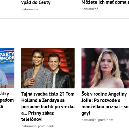
Môžete ich mať doma 
vpád do Ceuty
vy
Zahraničné
Zahraničné
átky:
Tajná svadba číslo 2? Tom
Šok v rodine Angeliny
ípadom
Holland a Zendaya sa
Jolie: Po rozvode s
sa
poriadne buchli po vrecku
manželkou priznal - s
a... Prísny zákaz
gay!
telefónov!
Zahraniční prominenti
Zahraniční prominenti