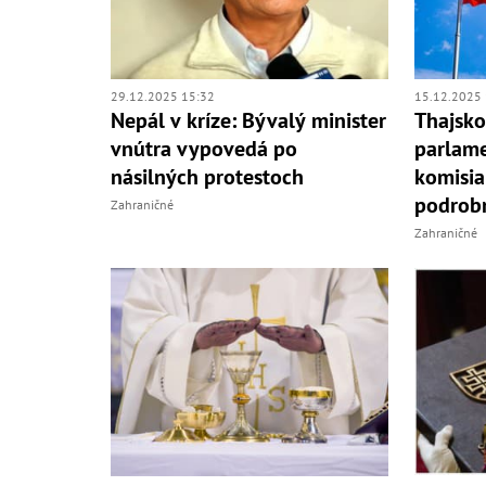
29.12.2025 15:32
15.12.2025 
Nepál v kríze: Bývalý minister
Thajsko
vnútra vypovedá po
parlame
násilných protestoch
komisia
podrobn
Zahraničné
Zahraničné