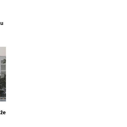
ku
 že