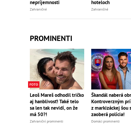
nepríjemnosti
hoteloch
Zahraničné
Zahraničné
PROMINENTI
FOTO
Leoš Mareš odhodil tričko
Škandál naberá obr
aj hanblivosť! Také telo
Kontroverzným pr
sa len tak nevidí, on že
z markizáckej šou 
má 50?!
zaoberá polícia!
Zahraniční prominenti
Domáci prominenti