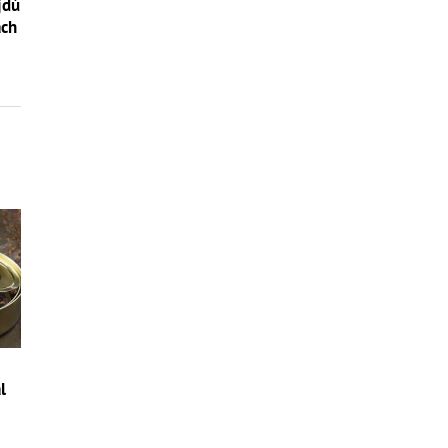
jdú
ách
l