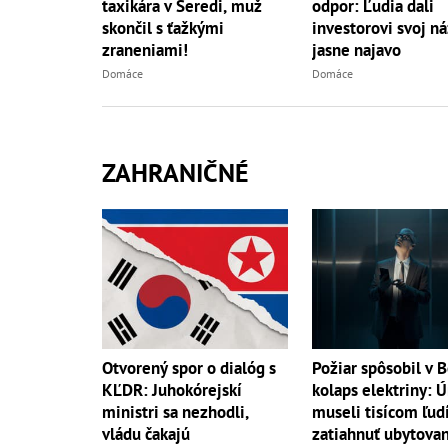
taxikára v Seredi, muž
odpor: Ľudia dali
skončil s ťažkými
investorovi svoj n
zraneniami!
jasne najavo
Domáce
Domáce
ZAHRANIČNÉ
Otvorený spor o dialóg s
Požiar spôsobil v B
KĽDR: Juhokórejskí
kolaps elektriny: 
ministri sa nezhodli,
museli tisícom ľud
vládu čakajú
zatiahnuť ubytovan