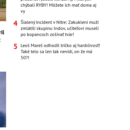
chýbali RYBY! Môžete ich mať doma aj
vy
Šialený incident v Nitre: Zakuklení muži
zmlátili skupinu Indov, učiteľovi museli
il
po kopancoch zošívať tvár!
t
Leoš Mareš odhodil tričko aj hanblivosť!
Také telo sa len tak nevidí, on že má
50?!