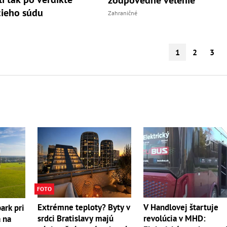
ieho súdu
Zahraničné
1
2
3
FOTO
Extrémne teploty? Byty v
V Handlovej štartuje
ark pri
srdci Bratislavy majú
revolúcia v MHD:
a na