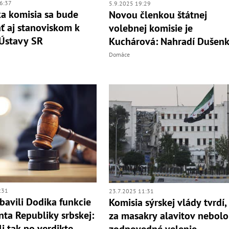
6:37
5.9.2025 19:29
a komisia sa bude
Novou členkou štátnej
ť aj stanoviskom k
volebnej komisie je
Ústavy SR
Kuchárová: Nahradí Dušen
Domáce
:31
23.7.2025 11:31
bavili Dodika funkcie
Komisia sýrskej vlády tvrdí,
nta Republiky srbskej:
za masakry alavitov nebolo
i tak po verdikte
zodpovedné velenie