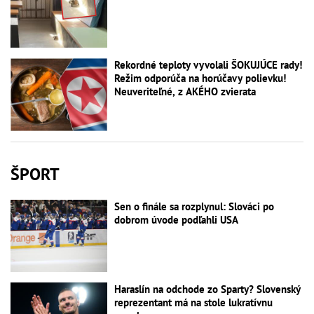
Rekordné teploty vyvolali ŠOKUJÚCE rady!
Režim odporúča na horúčavy polievku!
Neuveriteľné, z AKÉHO zvierata
ŠPORT
Sen o finále sa rozplynul: Slováci po
dobrom úvode podľahli USA
Haraslín na odchode zo Sparty? Slovenský
reprezentant má na stole lukratívnu