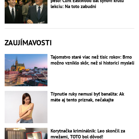
pešo! Clint Eastwood dal synovi krutú
lekciu: Na toto zabudni
ZAUJÍMAVOSTI
Tajomstvo staré viac než tisíc rokov: Brno
možno vzniklo skôr, než si historici mysleli
Tŕpnutie ruky nemusí byť banalita: Ak
máte aj tento príznak, nečakajte
Korytnačka kriminálnik: Leo skončil za
mrežami, TOTO bol dôvod!