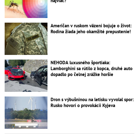
najviac?
Američan v ruskom väzení bojuje o život:
Rodina žiada jeho okamžité prepustenie!
NEHODA luxusného športiaka:
Lamborghini sa rútilo z kopca, druhé auto
dopadlo po čelnej zrážke horšie
Dron s výbušninou na letisku vyvolal spor:
Rusko hovorí o provokácii Kyjeva