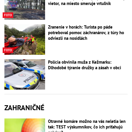
vietor, na miesto smeruje vrtuľník
FOTO
Zranenie v horách: Turista po páde
potreboval pomoc záchranárov, z túry ho
odviezli na nosidlách
FOTO
Polícia obvinila muža z Kežmarku:
Dlhodobé týranie družky a zásah v obci
ZAHRANIČNÉ
Otravné komáre možno na vás neletia len
tak: TEST výskumníkov, čo ich priťahujú