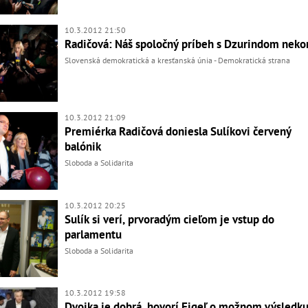
10.3.2012 21:50
Radičová: Náš spoločný príbeh s Dzurindom neko
Slovenská demokratická a kresťanská únia - Demokratická strana
10.3.2012 21:09
Premiérka Radičová doniesla Sulíkovi červený
balónik
Sloboda a Solidarita
10.3.2012 20:25
Sulík si verí, prvoradým cieľom je vstup do
parlamentu
Sloboda a Solidarita
10.3.2012 19:58
Dvojka je dobrá, hovorí Figeľ o možnom výsledk