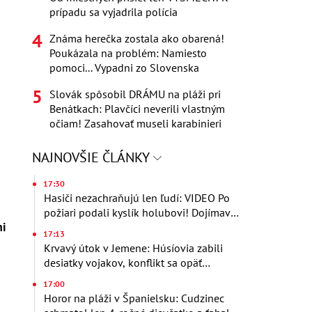
prípadu sa vyjadrila polícia
Známa herečka zostala ako obarená!
Poukázala na problém: Namiesto
pomoci... Vypadni zo Slovenska
Slovák spôsobil DRÁMU na pláži pri
Benátkach: Plavčíci neverili vlastným
očiam! Zasahovať museli karabinieri
NAJNOVŠIE ČLÁNKY
17:30
Hasiči nezachraňujú len ľudí: VIDEO Po
požiari podali kyslík holubovi! Dojímavé
mi
zábery obleteli svet
17:13
Krvavý útok v Jemene: Húsíovia zabili
desiatky vojakov, konflikt sa opäť
vyostruje
17:00
Horor na pláži v Španielsku: Cudzinec