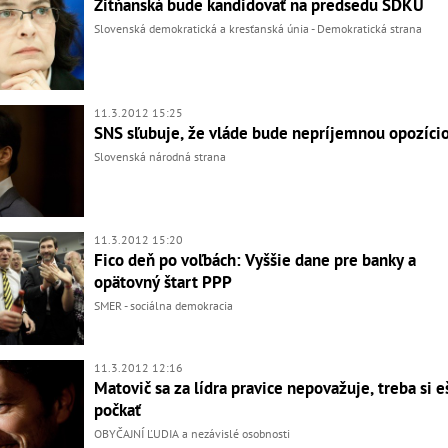
Žitňanská bude kandidovať na predsedu SDKÚ
Slovenská demokratická a kresťanská únia - Demokratická strana
11.3.2012 15:25
SNS sľubuje, že vláde bude nepríjemnou opozíci
Slovenská národná strana
11.3.2012 15:20
Fico deň po voľbách: Vyššie dane pre banky a
opätovný štart PPP
SMER - sociálna demokracia
11.3.2012 12:16
Matovič sa za lídra pravice nepovažuje, treba si e
počkať
OBYČAJNÍ ĽUDIA a nezávislé osobnosti