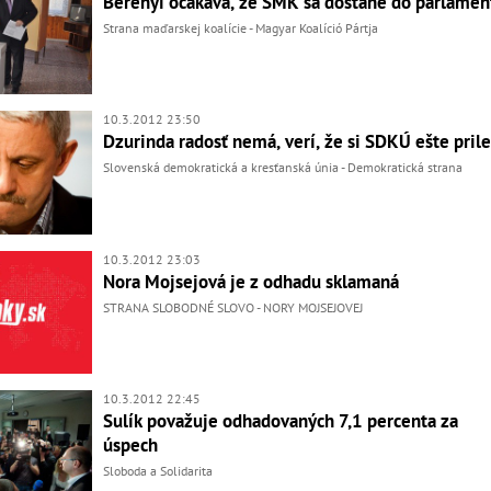
Berényi očakáva, že SMK sa dostane do parlamen
Strana maďarskej koalície - Magyar Koalíció Pártja
10.3.2012 23:50
Dzurinda radosť nemá, verí, že si SDKÚ ešte prile
Slovenská demokratická a kresťanská únia - Demokratická strana
10.3.2012 23:03
Nora Mojsejová je z odhadu sklamaná
STRANA SLOBODNÉ SLOVO - NORY MOJSEJOVEJ
10.3.2012 22:45
Sulík považuje odhadovaných 7,1 percenta za
úspech
Sloboda a Solidarita