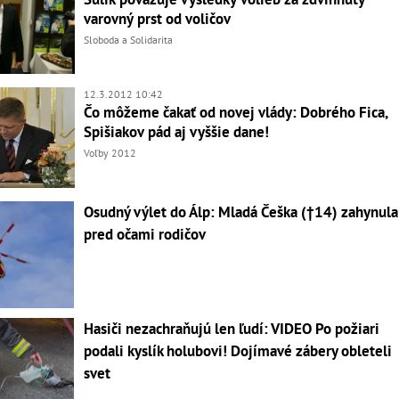
varovný prst od voličov
Sloboda a Solidarita
12.3.2012 10:42
Čo môžeme čakať od novej vlády: Dobrého Fica,
Spišiakov pád aj vyššie dane!
Voľby 2012
Osudný výlet do Álp: Mladá Češka (†14) zahynula
pred očami rodičov
Hasiči nezachraňujú len ľudí: VIDEO Po požiari
podali kyslík holubovi! Dojímavé zábery obleteli
svet