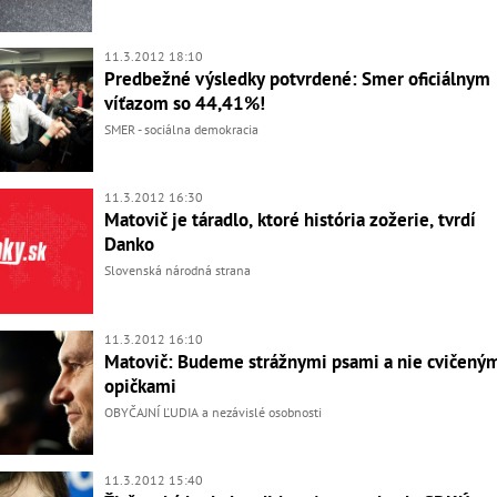
11.3.2012 18:10
Predbežné výsledky potvrdené: Smer oficiálnym
víťazom so 44,41%!
SMER - sociálna demokracia
11.3.2012 16:30
Matovič je táradlo, ktoré história zožerie, tvrdí
Danko
Slovenská národná strana
11.3.2012 16:10
Matovič: Budeme strážnymi psami a nie cvičený
opičkami
OBYČAJNÍ ĽUDIA a nezávislé osobnosti
11.3.2012 15:40