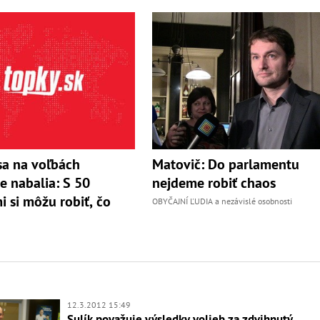
sa na voľbách
Matovič: Do parlamentu
e nabalia: S 50
nejdeme robiť chaos
i si môžu robiť, čo
OBYČAJNÍ ĽUDIA a nezávislé osobnosti
12.3.2012 15:49
Sulík považuje výsledky volieb za zdvihnutý