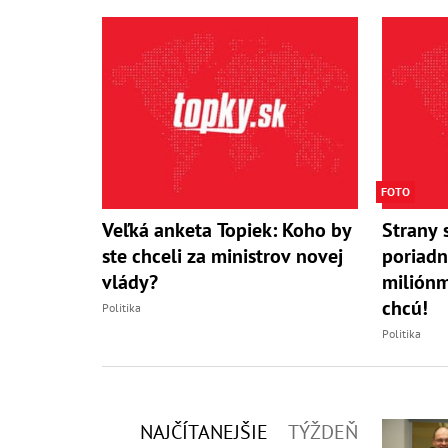
FOTO
Veľká anketa Topiek: Koho by
Strany 
ste chceli za ministrov novej
poriadn
vlády?
miliónm
chcú!
Politika
Politika
NAJČÍTANEJŠIE
TÝŽDEŇ