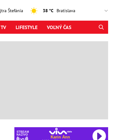
ajtra Štefánia
38 °C
 TV
LIFESTYLE
VOĽNÝ ČAS
STREAM
NAŽIVO
Karin Ann