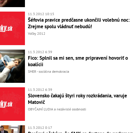
11.3.2012 10:15
Šéfovia pravice predčasne ukončili volebnú noc:
Zrejme spolu vládnuť nebudú!
Voľby 2012
11.3.2012 6:39
Fico: Splnil sa mi sen, sme pripravení hovoriť o
koalícii
SMER - sociálna demokracia
11.3.2012 6:39
Slovensko čakajú štyri roky rozkrádania, varuje
Matovič
OBYČAJNÍ ĽUDIA a nezávislé osobnosti
11.3.2012 0:17