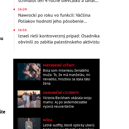
schmatol len 4-ročné dievčatko a ťahal
ho do mora!
16:24
Nawrocki po roku vo funkcii: Väčšina
Poliakov hodnotí jeho pôsobenie
pozitívne
16:16
Izrael rieši kontroverzný prípad: Osadníka
ou
obvinili zo zabitia palestínskeho aktivistu
PARTNERSKÉ VZŤAHY
Bola som milenkou ženatého
muža: To, že má manželku, mi
nevadilo, hrozbou sa stala táto
žena
ZAHRANIČNÉ CELEBRITY
Victoria Beckham ukázala svoju
mamu: Aj po sedemdesiatke
vyzerá neuveriteľne
šte
MÓDA
Letné outfity, ktoré opticky uberú