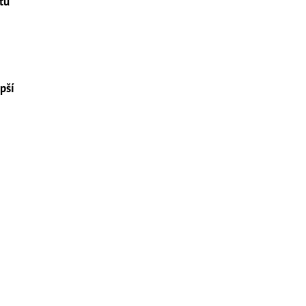
tu
pší