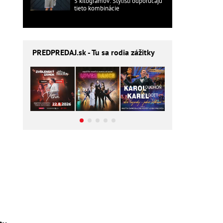
5 kilogramov: Stylisti odporúčajú
tieto kombinácie
PREDPREDAJ
.sk - Tu sa rodia zážitky