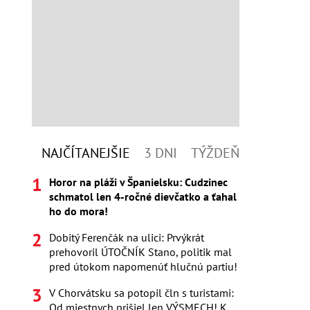
NAJČÍTANEJŠIE
3 DNI
TÝŽDEŇ
Horor na pláži v Španielsku: Cudzinec
schmatol len 4-ročné dievčatko a ťahal
ho do mora!
Dobitý Ferenčák na ulici: Prvýkrát
prehovoril ÚTOČNÍK Stano, politik mal
pred útokom napomenúť hlučnú partiu!
V Chorvátsku sa potopil čln s turistami:
Od miestnych prišiel len VÝSMECH! K