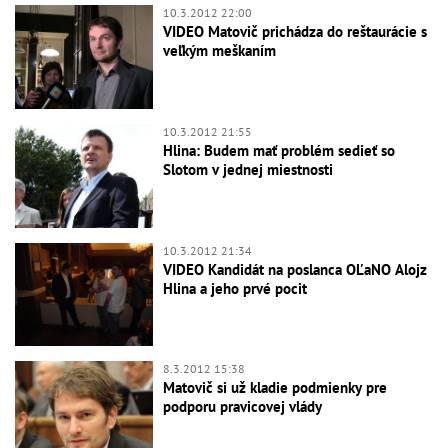
10.3.2012 22:00
VIDEO Matovič prichádza do reštaurácie s
veľkým meškaním
10.3.2012 21:55
Hlina: Budem mať problém sedieť so
Slotom v jednej miestnosti
10.3.2012 21:34
VIDEO Kandidát na poslanca OĽaNO Alojz
Hlina a jeho prvé pocit
8.3.2012 15:38
Matovič si už kladie podmienky pre
podporu pravicovej vlády