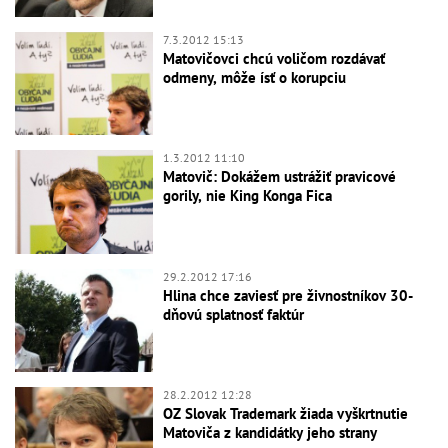
7.3.2012 15:13
Matovičovci chcú voličom rozdávať
odmeny, môže ísť o korupciu
1.3.2012 11:10
Matovič: Dokážem ustrážiť pravicové
gorily, nie King Konga Fica
29.2.2012 17:16
Hlina chce zaviesť pre živnostníkov 30-
dňovú splatnosť faktúr
28.2.2012 12:28
OZ Slovak Trademark žiada vyškrtnutie
Matoviča z kandidátky jeho strany