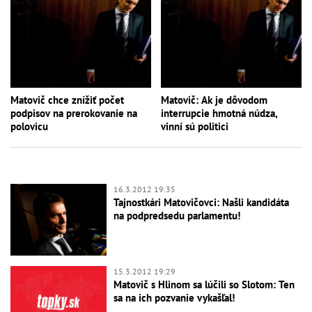
Matovič chce znížiť počet
Matovič: Ak je dôvodom
podpisov na prerokovanie na
interrupcie hmotná núdza,
polovicu
vinní sú politici
16.3.2012 19:35
Tajnostkári Matovičovci: Našli kandidáta
na podpredsedu parlamentu!
15.3.2012 19:29
Matovič s Hlinom sa lúčili so Slotom: Ten
sa na ich pozvanie vykašľal!