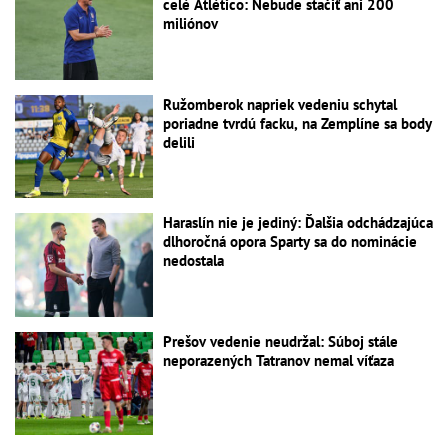
celé Atlético: Nebude stačiť ani 200
miliónov
Ružomberok napriek vedeniu schytal
poriadne tvrdú facku, na Zemplíne sa body
delili
Haraslín nie je jediný: Ďalšia odchádzajúca
dlhoročná opora Sparty sa do nominácie
nedostala
Prešov vedenie neudržal: Súboj stále
neporazených Tatranov nemal víťaza