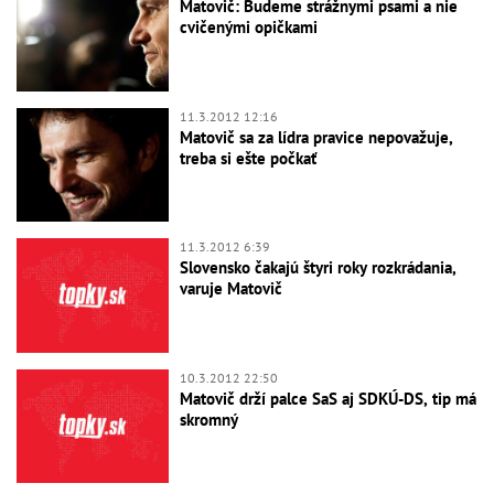
Matovič: Budeme strážnymi psami a nie
cvičenými opičkami
11.3.2012 12:16
Matovič sa za lídra pravice nepovažuje,
treba si ešte počkať
11.3.2012 6:39
Slovensko čakajú štyri roky rozkrádania,
varuje Matovič
10.3.2012 22:50
Matovič drží palce SaS aj SDKÚ-DS, tip má
skromný