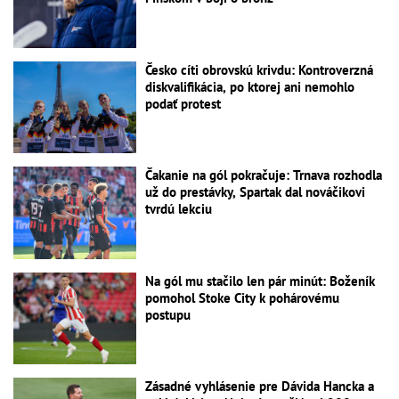
Česko cíti obrovskú krivdu: Kontroverzná
diskvalifikácia, po ktorej ani nemohlo
podať protest
Čakanie na gól pokračuje: Trnava rozhodla
už do prestávky, Spartak dal nováčikovi
tvrdú lekciu
Na gól mu stačilo len pár minút: Boženík
pomohol Stoke City k pohárovému
postupu
Zásadné vyhlásenie pre Dávida Hancka a