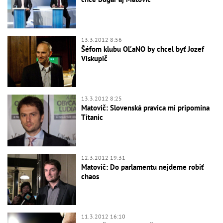
13.3.2012 8:56
Šéfom klubu OĽaNO by chcel byť Jozef
Viskupič
13.3.2012 8:25
Matovič: Slovenská pravica mi pripomína
Titanic
12.3.2012 19:31
Matovič: Do parlamentu nejdeme robiť
chaos
11.3.2012 16:10