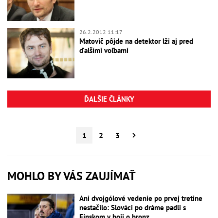
26.2.2012 11:17
Matovič pôjde na detektor lži aj pred
ďalšími voľbami
ĎALŠIE ČLÁNKY
1
2
3
MOHLO BY VÁS ZAUJÍMAŤ
Ani dvojgólové vedenie po prvej tretine
nestačilo: Slováci po dráme padli s
Fínskom v boji o bronz