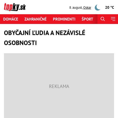
20 °C
8. august
,
Oskar
DOMÁCE
ZAHRANIČNÉ
PROMINENTI
ŠPORT
ZAUJÍMAV
OBYČAJNÍ ĽUDIA A NEZÁVISLÉ
OSOBNOSTI