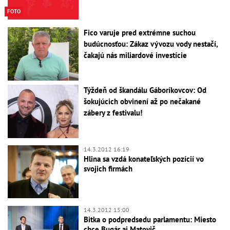
FOTO
Fico varuje pred extrémne suchou
budúcnosťou: Zákaz vývozu vody nestačí,
čakajú nás miliardové investície
Týždeň od škandálu Gáboríkovcov: Od
šokujúcich obvinení až po nečakané
zábery z festivalu!
14.3.2012 16:19
Hlina sa vzdá konateľských pozícií vo
svojich firmách
14.3.2012 15:00
Bitka o podpredsedu parlamentu: Miesto
chce Bugár aj Matovič