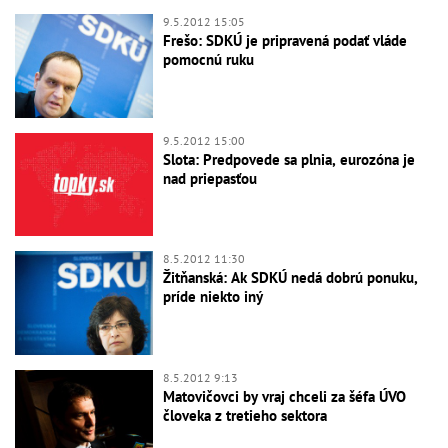
9.5.2012 15:05
Frešo: SDKÚ je pripravená podať vláde
pomocnú ruku
9.5.2012 15:00
Slota: Predpovede sa plnia, eurozóna je
nad priepasťou
8.5.2012 11:30
Žitňanská: Ak SDKÚ nedá dobrú ponuku,
príde niekto iný
8.5.2012 9:13
Matovičovci by vraj chceli za šéfa ÚVO
človeka z tretieho sektora