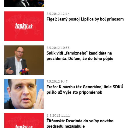
7.5.2012 12:14
Figeľ: Jasný postoj Lipšica by bol prínosom
7.5.2012 10:55
Sulík vidí „famózneho“ kandidáta na
prezidenta: Dúfam, že do toho pôjde
7.5.2012 9:47
Frešo: K návrhu téz Generálnej línie SDKÚ
prišlo už vyše sto pripomienok
6.5.2012 11:11
Žitňanská: Dzurinda do voľby nového
predsedu nezasahuje