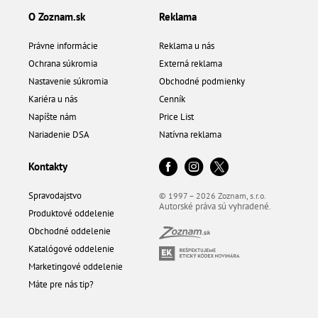
O Zoznam.sk
Reklama
Právne informácie
Reklama u nás
Ochrana súkromia
Externá reklama
Nastavenie súkromia
Obchodné podmienky
Kariéra u nás
Cenník
Napíšte nám
Price List
Nariadenie DSA
Natívna reklama
Kontakty
Spravodajstvo
© 1997 – 2026 Zoznam, s.r.o.
Autorské práva sú vyhradené.
Produktové oddelenie
Obchodné oddelenie
Katalógové oddelenie
Marketingové oddelenie
Máte pre nás tip?