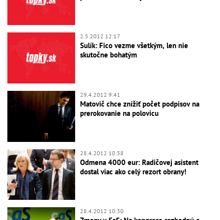
2.5.2012 12:17
Sulík: Fico vezme všetkým, len nie
skutočne bohatým
29.4.2012 9:41
Matovič chce znížiť počet podpisov na
prerokovanie na polovicu
28.4.2012 10:38
Odmena 4000 eur: Radičovej asistent
dostal viac ako celý rezort obrany!
28.4.2012 10:30