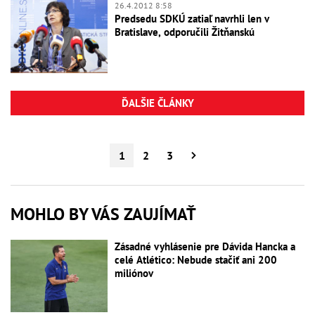
26.4.2012 8:58
Predsedu SDKÚ zatiaľ navrhli len v
Bratislave, odporučili Žitňanskú
ĎALŠIE ČLÁNKY
1
2
3
MOHLO BY VÁS ZAUJÍMAŤ
Zásadné vyhlásenie pre Dávida Hancka a
celé Atlético: Nebude stačiť ani 200
miliónov