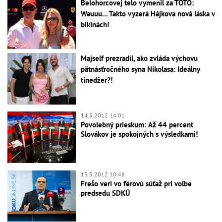
Belohorcovej telo vymenil za TOTO:
Wauuu... Takto vyzerá Hájkova nová láska v
bikinách!
Majself prezradil, ako zvláda výchovu
pätnásťročného syna Nikolasa: Ideálny
tínedžer?!
14.5.2012 14:01
Povolebný prieskum: Až 44 percent
Slovákov je spokojných s výsledkami!
13.5.2012 10:48
Frešo verí vo férovú súťaž pri voľbe
predsedu SDKÚ