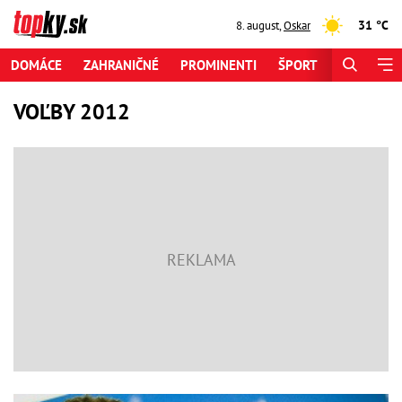
31 °C
8. august
,
Oskar
DOMÁCE
ZAHRANIČNÉ
PROMINENTI
ŠPORT
ZAUJÍMAV
VOĽBY 2012