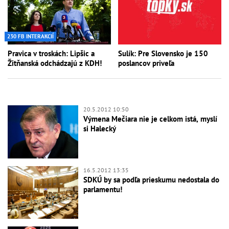
230 FB INTERAKCIÍ
Pravica v troskách: Lipšic a
Sulík: Pre Slovensko je 150
Žitňanská odchádzajú z KDH!
poslancov priveľa
20.5.2012 10:50
Výmena Mečiara nie je celkom istá, myslí
si Halecký
16.5.2012 13:35
SDKÚ by sa podľa prieskumu nedostala do
parlamentu!