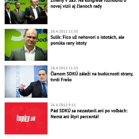
Zmeny v SaS: Na kongrese rozhodnú o
novej vízii aj členoch rady
26.4.2012 11:55
Sulík: Fico už nehovorí o istotách, ale
ponúka rany istoty
26.4.2012 11:15
Členom SDKÚ záleží na budúcnosti strany,
tvrdí Frešo
26.4.2012 9:11
Pád SDKÚ sa nezastavil ani po voľbách:
Nemá ani štyri percentá!