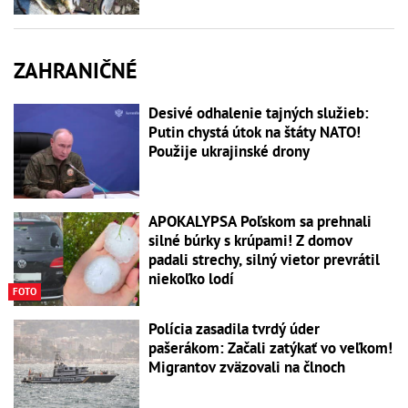
ZAHRANIČNÉ
Desivé odhalenie tajných služieb:
Putin chystá útok na štáty NATO!
Použije ukrajinské drony
APOKALYPSA Poľskom sa prehnali
silné búrky s krúpami! Z domov
padali strechy, silný vietor prevrátil
niekoľko lodí
FOTO
Polícia zasadila tvrdý úder
pašerákom: Začali zatýkať vo veľkom!
Migrantov zväzovali na člnoch