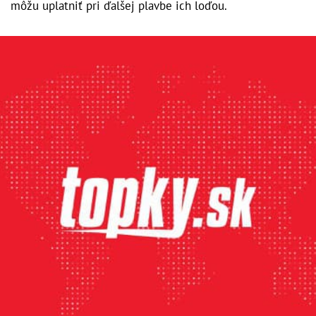
môžu uplatniť pri ďalšej plavbe ich loďou.