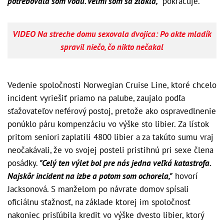
potrebovala som vodu. Veľmi som sa zľakla,"
pokračuje.
VIDEO Na streche domu sexovala dvojica: Po akte mladík
spravil niečo, čo nikto nečakal
Vedenie spoločnosti Norwegian Cruise Line, ktoré chcelo
incident vyriešiť priamo na palube, zaujalo podľa
sťažovateľov neférový postoj, pretože ako ospravedlnenie
ponúklo páru kompenzáciu vo výške sto libier. Za lístok
pritom seniori zaplatili 4800 libier a za takúto sumu vraj
neočakávali, že vo svojej posteli pristihnú pri sexe člena
posádky.
"Celý ten výlet bol pre nás jedna veľká katastrofa.
Najskôr incident na izbe a potom som ochorela,"
hovorí
Jacksonová. S manželom po návrate domov spísali
oficiálnu sťažnosť, na základe ktorej im spoločnosť
nakoniec prisľúbila kredit vo výške dvesto libier, ktorý