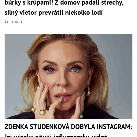
búrky s krúpami! Z domov padali strechy,
silný vietor prevrátil niekoľko lodí
Zahraničné
ZDENKA STUDENKOVÁ DOBYLA INSTAGRAM:
Jej výroky citujú influencerky, videá