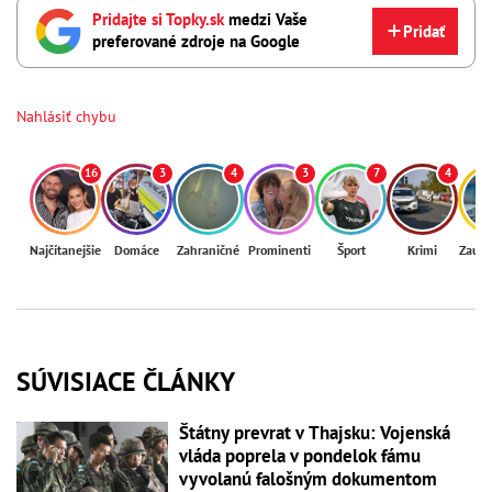
Pridajte si Topky.sk
medzi Vaše
Pridať
preferované zdroje na Google
Nahlásiť chybu
16
3
4
3
7
4
Najčítanejšie
Domáce
Zahraničné
Prominenti
Šport
Krimi
Zaují
SÚVISIACE ČLÁNKY
Štátny prevrat v Thajsku: Vojenská
vláda poprela v pondelok fámu
vyvolanú falošným dokumentom