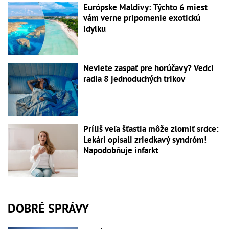
Európske Maldivy: Týchto 6 miest
vám verne pripomenie exotickú
idylku
Neviete zaspať pre horúčavy? Vedci
radia 8 jednoduchých trikov
Príliš veľa šťastia môže zlomiť srdce:
Lekári opísali zriedkavý syndróm!
Napodobňuje infarkt
DOBRÉ SPRÁVY