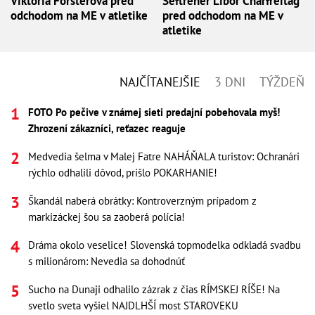
Viktória Forsterová pred
Šéftréner Libor Charfreitag
odchodom na ME v atletike
pred odchodom na ME v
atletike
NAJČÍTANEJŠIE
3 DNI
TÝŽDEŇ
FOTO Po pečive v známej sieti predajní pobehovala myš!
Zhrození zákazníci, reťazec reaguje
Medvedia šelma v Malej Fatre NAHÁŇALA turistov: Ochranári
rýchlo odhalili dôvod, prišlo POKARHANIE!
Škandál naberá obrátky: Kontroverzným prípadom z
markizáckej šou sa zaoberá polícia!
Dráma okolo veselice! Slovenská topmodelka odkladá svadbu
s milionárom: Nevedia sa dohodnúť
Sucho na Dunaji odhalilo zázrak z čias RÍMSKEJ RÍŠE! Na
svetlo sveta vyšiel NAJDLHŠÍ most STAROVEKU