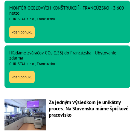
MONTÉR OCEĽOVÝCH KONŠTRUKCIÍ - FRANCÚZSKO - 3 600
netto
CHRISTAL s. r. o., Francúzsko
Pozri ponuku
Hľadáme zváračov CO₂ (135) do Francúzska | Ubytovanie
zdarma
CHRISTAL s. r. o., Francúzsko
Pozri ponuku
Za jedným výsledkom je unikátny
proces: Na Slovensku máme špičkové
pracovisko