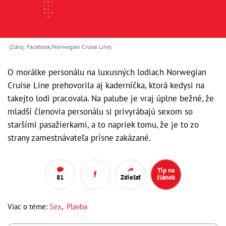
(Zdroj: Facebook/Norwegian Cruise Line)
O morálke personálu na luxusných lodiach Norwegian
Cruise Line prehovorila aj kaderníčka, ktorá kedysi na
takejto lodi pracovala. Na palube je vraj úplne bežné, že
mladší členovia personálu si privyrábajú sexom so
staršími pasažierkami, a to napriek tomu, že je to zo
strany zamestnávateľa prísne zakázané.
Tip na
81
Zdieľať
článok
Viac o téme:
Sex
,
Plavba