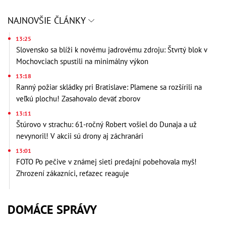
NAJNOVŠIE ČLÁNKY
13:25
Slovensko sa blíži k novému jadrovému zdroju: Štvrtý blok v
Mochovciach spustili na minimálny výkon
13:18
Ranný požiar skládky pri Bratislave: Plamene sa rozšírili na
veľkú plochu! Zasahovalo deväť zborov
13:11
Štúrovo v strachu: 61-ročný Robert vošiel do Dunaja a už
nevynoril! V akcii sú drony aj záchranári
13:01
FOTO Po pečive v známej sieti predajní pobehovala myš!
Zhrození zákazníci, reťazec reaguje
DOMÁCE SPRÁVY