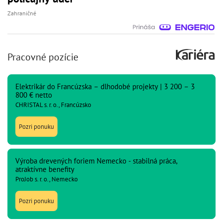
Zahraničné
Pracovné pozície
Elektrikár do Francúzska – dlhodobé projekty | 3 200 – 3
800 € netto
CHRISTAL s. r. o., Francúzsko
Pozri ponuku
Výroba drevených foriem Nemecko - stabilná práca,
atraktívne benefity
ProJob s. r. o., Nemecko
Pozri ponuku