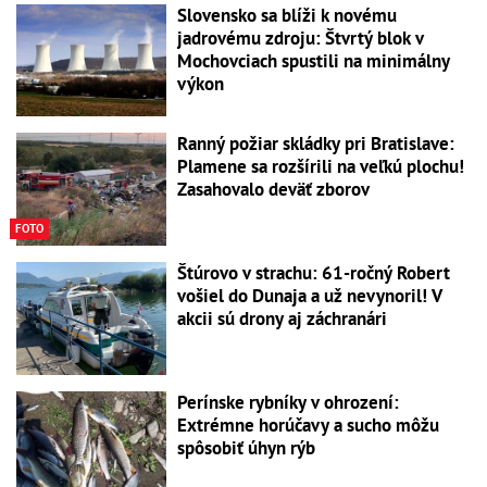
Slovensko sa blíži k novému
jadrovému zdroju: Štvrtý blok v
Mochovciach spustili na minimálny
výkon
Ranný požiar skládky pri Bratislave:
Plamene sa rozšírili na veľkú plochu!
Zasahovalo deväť zborov
FOTO
Štúrovo v strachu: 61-ročný Robert
vošiel do Dunaja a už nevynoril! V
akcii sú drony aj záchranári
Perínske rybníky v ohrození:
Extrémne horúčavy a sucho môžu
spôsobiť úhyn rýb