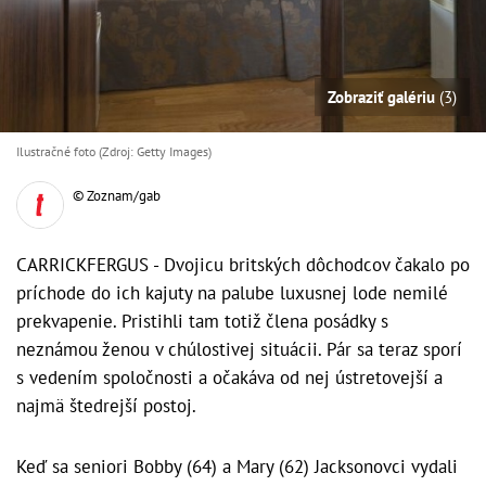
Zobraziť galériu
(3)
Ilustračné foto (Zdroj: Getty Images)
© Zoznam/gab
CARRICKFERGUS - Dvojicu britských dôchodcov čakalo po
príchode do ich kajuty na palube luxusnej lode nemilé
prekvapenie. Pristihli tam totiž člena posádky s
neznámou ženou v chúlostivej situácii. Pár sa teraz sporí
s vedením spoločnosti a očakáva od nej ústretovejší a
najmä štedrejší postoj.
Keď sa seniori Bobby (64) a Mary (62) Jacksonovci vydali