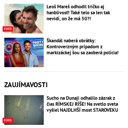
Leoš Mareš odhodil tričko aj
hanblivosť! Také telo sa len tak
nevidí, on že má 50?!
FOTO
Škandál naberá obrátky:
Kontroverzným prípadom z
markizáckej šou sa zaoberá polícia!
ZAUJÍMAVOSTI
Sucho na Dunaji odhalilo zázrak z
čias RÍMSKEJ RÍŠE! Na svetlo sveta
vyšiel NAJDLHŠÍ most STAROVEKU
FOTO