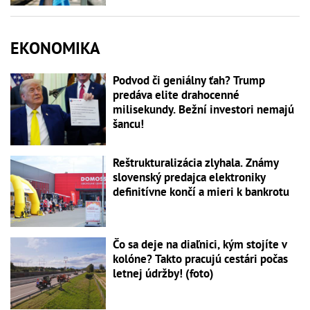
EKONOMIKA
Podvod či geniálny ťah? Trump
predáva elite drahocenné
milisekundy. Bežní investori nemajú
šancu!
Reštrukturalizácia zlyhala. Známy
slovenský predajca elektroniky
definitívne končí a mieri k bankrotu
Čo sa deje na diaľnici, kým stojíte v
kolóne? Takto pracujú cestári počas
letnej údržby! (foto)