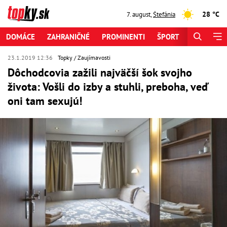
28 °C
7. august
,
Štefánia
DOMÁCE
ZAHRANIČNÉ
PROMINENTI
ŠPORT
ZAUJÍMAV
23.1.2019 12:36
Topky
Zaujímavosti
Dôchodcovia zažili najväčší šok svojho
života: Vošli do izby a stuhli, preboha, veď
oni tam sexujú!