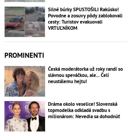
Silné búrky SPUSTOŠILI Rakúsko!
Povodne a zosuvy pôdy zablokovali
cesty: Turistov evakuovali
VRTUĽNÍKOM
PROMINENTI
Česká moderátorka už roky randí so
slávnou speváčkou, ale... Čelí
neustálemu hejtu!
Dráma okolo veselice! Slovenská
topmodelka odkladá svadbu s
milionárom: Nevedia sa dohodnúť