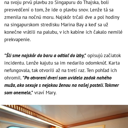
na svoju prvú plavbu zo Singapuru do Thajska, boli
presvedčení o tom, že ide o plavbu snov. Lenže tá sa
zmenila na nočnú moru. Najskôr trčali dve a pol hodiny
na singapurskom stredisku Marina Bay a keď sa už
konečne vrátili na palubu, v ich kabíne ich čakalo nemilé
prekvapenie.
"Šli sme najskôr do baru a odtiaľ do izby,"
opisujú začiatok
incidentu. Lenže kajutu sa im nedarilo odomknúť. Karta
nefungovala, tak otvorili až na tretí raz. Ten pohľad ich
ohromil.
"Po otvorení dverí som uvidela zadok nahého
muža, ako sexuje s nejakou ženou na našej posteli. Takmer
som onemela,"
vraví Mary.