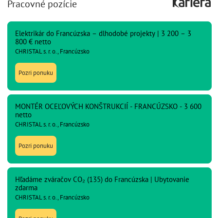
Pracovné pozície
Elektrikár do Francúzska – dlhodobé projekty | 3 200 – 3
800 € netto
CHRISTAL s. r. o., Francúzsko
Pozri ponuku
MONTÉR OCEĽOVÝCH KONŠTRUKCIÍ - FRANCÚZSKO - 3 600
netto
CHRISTAL s. r. o., Francúzsko
Pozri ponuku
Hľadáme zváračov CO₂ (135) do Francúzska | Ubytovanie
zdarma
CHRISTAL s. r. o., Francúzsko