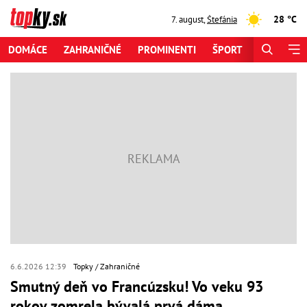
28 °C
7. august
,
Štefánia
DOMÁCE
ZAHRANIČNÉ
PROMINENTI
ŠPORT
ZAUJÍMAV
6.6.2026 12:39
Topky
Zahraničné
Smutný deň vo Francúzsku! Vo veku 93
rokov zomrela bývalá prvá dáma