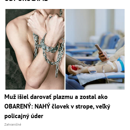
Muž išiel darovať plazmu a zostal ako
OBARENÝ: NAHÝ človek v strope, veľký
policajný úder
Zahraničné