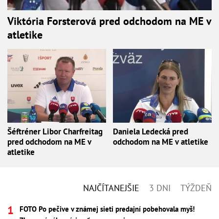
Viktória Forsterová pred odchodom na ME v
atletike
Šéftréner Libor Charfreitag
Daniela Ledecká pred
pred odchodom na ME v
odchodom na ME v atletike
atletike
NAJČÍTANEJŠIE
3 DNI
TÝŽDEŇ
FOTO Po pečive v známej sieti predajní pobehovala myš!