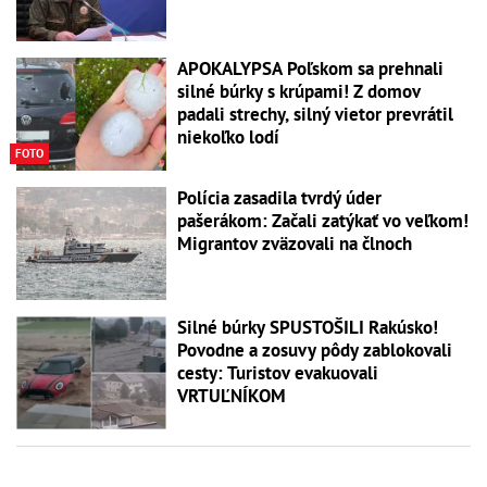
APOKALYPSA Poľskom sa prehnali
silné búrky s krúpami! Z domov
padali strechy, silný vietor prevrátil
niekoľko lodí
FOTO
Polícia zasadila tvrdý úder
pašerákom: Začali zatýkať vo veľkom!
Migrantov zväzovali na člnoch
Silné búrky SPUSTOŠILI Rakúsko!
Povodne a zosuvy pôdy zablokovali
cesty: Turistov evakuovali
VRTUĽNÍKOM