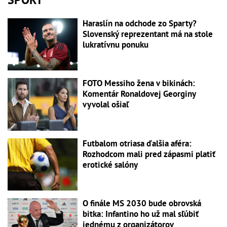
Haraslín na odchode zo Sparty?
Slovenský reprezentant má na stole
lukratívnu ponuku
FOTO Messiho žena v bikinách:
Komentár Ronaldovej Georginy
vyvolal ošiaľ
Futbalom otriasa ďalšia aféra:
Rozhodcom mali pred zápasmi platiť
erotické salóny
O finále MS 2030 bude obrovská
bitka: Infantino ho už mal sľúbiť
jednému z organizátorov