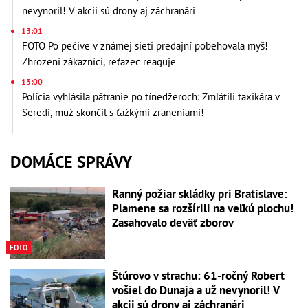
nevynoril! V akcii sú drony aj záchranári
13:01
FOTO Po pečive v známej sieti predajní pobehovala myš!
Zhrození zákazníci, reťazec reaguje
13:00
Polícia vyhlásila pátranie po tínedžeroch: Zmlátili taxikára v
Seredi, muž skončil s ťažkými zraneniami!
DOMÁCE SPRÁVY
Ranný požiar skládky pri Bratislave:
Plamene sa rozšírili na veľkú plochu!
Zasahovalo deväť zborov
FOTO
Štúrovo v strachu: 61-ročný Robert
vošiel do Dunaja a už nevynoril! V
akcii sú drony aj záchranári