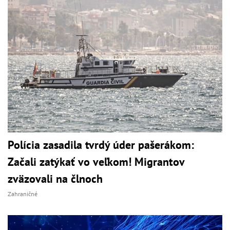
Polícia zasadila tvrdý úder pašerákom:
Začali zatýkať vo veľkom! Migrantov
zväzovali na člnoch
Zahraničné