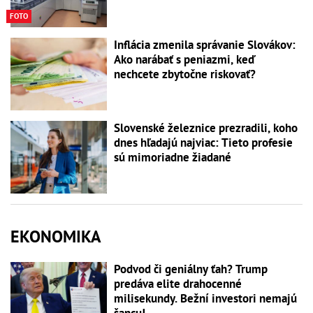
FOTO
Inflácia zmenila správanie Slovákov:
Ako narábať s peniazmi, keď
nechcete zbytočne riskovať?
Slovenské železnice prezradili, koho
dnes hľadajú najviac: Tieto profesie
sú mimoriadne žiadané
EKONOMIKA
Podvod či geniálny ťah? Trump
predáva elite drahocenné
milisekundy. Bežní investori nemajú
šancu!