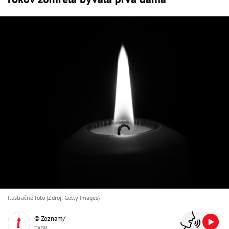
Ilustračné foto (Zdroj: Getty Images)
© Zoznam/
TASR