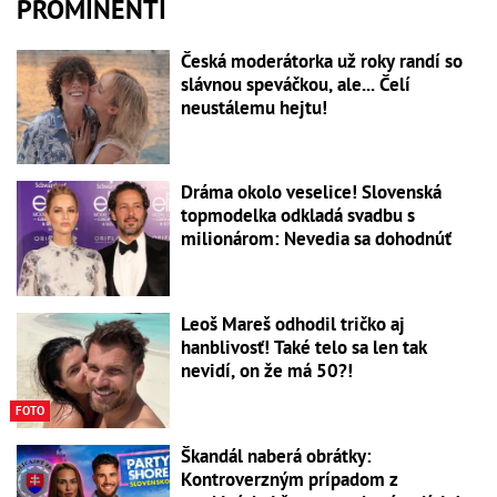
PROMINENTI
Česká moderátorka už roky randí so
slávnou speváčkou, ale... Čelí
neustálemu hejtu!
Dráma okolo veselice! Slovenská
topmodelka odkladá svadbu s
milionárom: Nevedia sa dohodnúť
Leoš Mareš odhodil tričko aj
hanblivosť! Také telo sa len tak
nevidí, on že má 50?!
FOTO
Škandál naberá obrátky:
Kontroverzným prípadom z