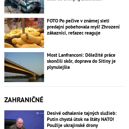
FOTO Po pečive v známej sieti
predajní pobehovala myš! Zhrození
zákazníci, reťazec reaguje
Most Lanfranconi: Dôležité práce
skončili skôr, doprava do Sitiny je
plynulejšia
ZAHRANIČNÉ
Desivé odhalenie tajných služieb:
Putin chystá útok na štáty NATO!
Použije ukrajinské drony