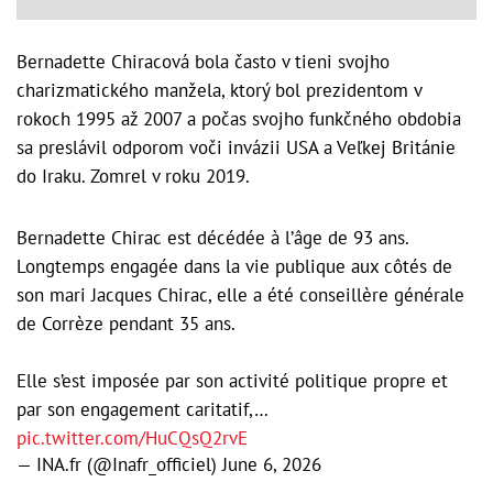
Bernadette Chiracová bola často v tieni svojho
charizmatického manžela, ktorý bol prezidentom v
rokoch 1995 až 2007 a počas svojho funkčného obdobia
sa preslávil odporom voči invázii USA a Veľkej Británie
do Iraku. Zomrel v roku 2019.
Bernadette Chirac est décédée à l’âge de 93 ans.
Longtemps engagée dans la vie publique aux côtés de
son mari Jacques Chirac, elle a été conseillère générale
de Corrèze pendant 35 ans.
Elle s’est imposée par son activité politique propre et
par son engagement caritatif,…
pic.twitter.com/HuCQsQ2rvE
— INA.fr (@Inafr_officiel)
June 6, 2026