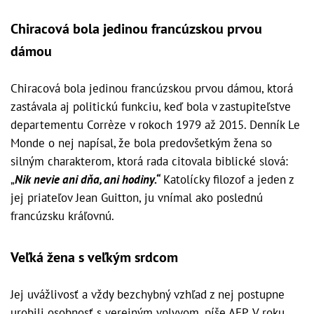
Chiracová bola jedinou francúzskou prvou
dámou
Chiracová bola jedinou francúzskou prvou dámou, ktorá
zastávala aj politickú funkciu, keď bola v zastupiteľstve
departementu Corrèze v rokoch 1979 až 2015. Denník Le
Monde o nej napísal, že bola predovšetkým žena so
silným charakterom, ktorá rada citovala biblické slová:
„
Nik nevie ani dňa, ani hodiny.“
Katolícky filozof a jeden z
jej priateľov Jean Guitton, ju vnímal ako poslednú
francúzsku kráľovnú.
Veľká žena s veľkým srdcom
Jej uvážlivosť a vždy bezchybný vzhľad z nej postupne
urobili osobnosť s verejným vplyvom, píše AFP. V roku