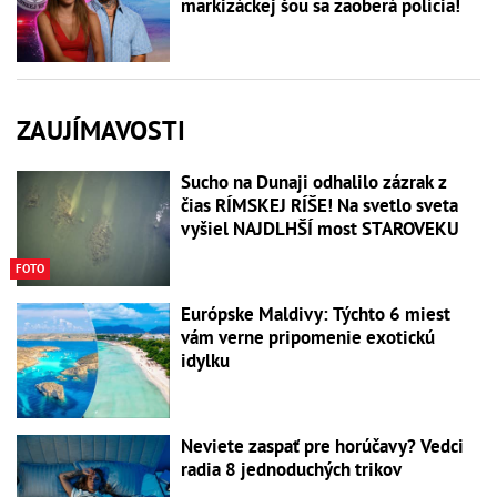
markizáckej šou sa zaoberá polícia!
ZAUJÍMAVOSTI
Sucho na Dunaji odhalilo zázrak z
čias RÍMSKEJ RÍŠE! Na svetlo sveta
vyšiel NAJDLHŠÍ most STAROVEKU
FOTO
Európske Maldivy: Týchto 6 miest
vám verne pripomenie exotickú
idylku
Neviete zaspať pre horúčavy? Vedci
radia 8 jednoduchých trikov