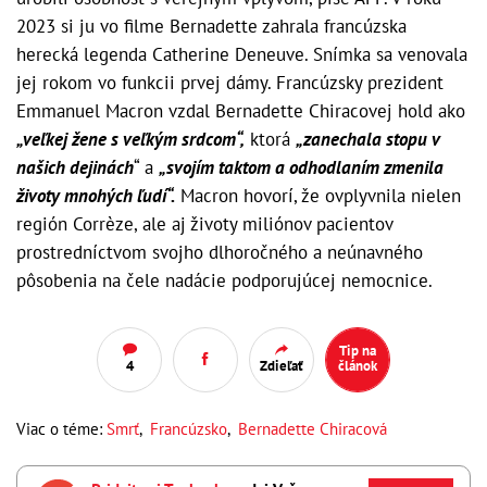
2023 si ju vo filme Bernadette zahrala francúzska
herecká legenda Catherine Deneuve. Snímka sa venovala
jej rokom vo funkcii prvej dámy. Francúzsky prezident
Emmanuel Macron vzdal Bernadette Chiracovej hold ako
„veľkej žene s veľkým srdcom“,
ktorá
„zanechala stopu v
našich dejinách
“ a
„svojím taktom a odhodlaním zmenila
životy mnohých ľudí“.
Macron hovorí, že ovplyvnila nielen
región Corrèze, ale aj životy miliónov pacientov
prostredníctvom svojho dlhoročného a neúnavného
pôsobenia na čele nadácie podporujúcej nemocnice.
Tip na
4
Zdieľať
článok
Viac o téme:
Smrť
,
Francúzsko
,
Bernadette Chiracová