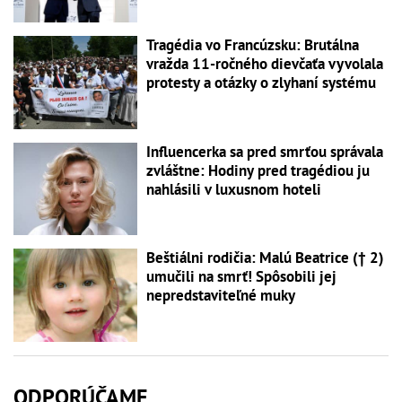
Tragédia vo Francúzsku: Brutálna
vražda 11-ročného dievčaťa vyvolala
protesty a otázky o zlyhaní systému
Influencerka sa pred smrťou správala
zvláštne: Hodiny pred tragédiou ju
nahlásili v luxusnom hoteli
Beštiálni rodičia: Malú Beatrice († 2)
umučili na smrť! Spôsobili jej
nepredstaviteľné muky
ODPORÚČAME