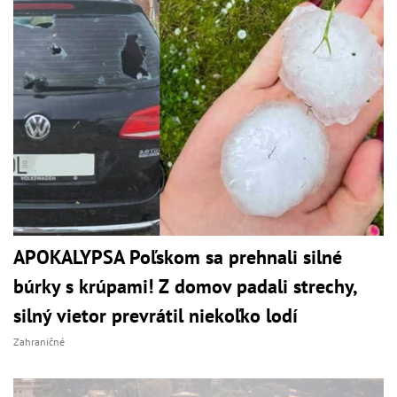
APOKALYPSA Poľskom sa prehnali silné
búrky s krúpami! Z domov padali strechy,
silný vietor prevrátil niekoľko lodí
Zahraničné