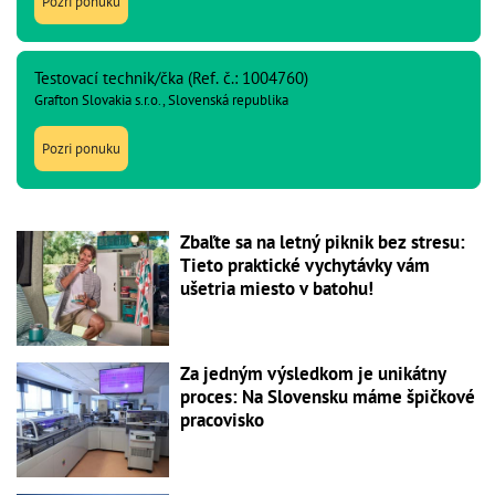
Pozri ponuku
Testovací technik/čka (Ref. č.: 1004760)
Grafton Slovakia s.r.o., Slovenská republika
Pozri ponuku
Zbaľte sa na letný piknik bez stresu:
Tieto praktické vychytávky vám
ušetria miesto v batohu!
Za jedným výsledkom je unikátny
proces: Na Slovensku máme špičkové
pracovisko