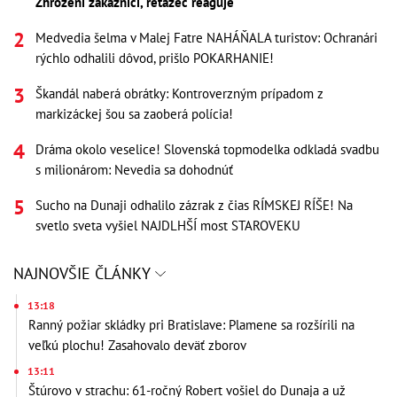
Zhrození zákazníci, reťazec reaguje
Medvedia šelma v Malej Fatre NAHÁŇALA turistov: Ochranári
rýchlo odhalili dôvod, prišlo POKARHANIE!
Škandál naberá obrátky: Kontroverzným prípadom z
markizáckej šou sa zaoberá polícia!
Dráma okolo veselice! Slovenská topmodelka odkladá svadbu
s milionárom: Nevedia sa dohodnúť
Sucho na Dunaji odhalilo zázrak z čias RÍMSKEJ RÍŠE! Na
svetlo sveta vyšiel NAJDLHŠÍ most STAROVEKU
NAJNOVŠIE ČLÁNKY
13:18
Ranný požiar skládky pri Bratislave: Plamene sa rozšírili na
veľkú plochu! Zasahovalo deväť zborov
13:11
Štúrovo v strachu: 61-ročný Robert vošiel do Dunaja a už