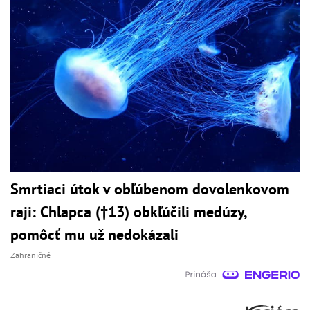
Smrtiaci útok v obľúbenom dovolenkovom
raji: Chlapca (†13) obkľúčili medúzy,
pomôcť mu už nedokázali
Zahraničné