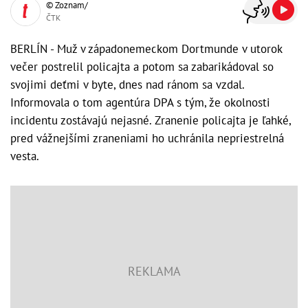
© Zoznam/
ČTK
BERLÍN - Muž v západonemeckom Dortmunde v utorok
večer postrelil policajta a potom sa zabarikádoval so
svojimi deťmi v byte, dnes nad ránom sa vzdal.
Informovala o tom agentúra DPA s tým, že okolnosti
incidentu zostávajú nejasné. Zranenie policajta je ľahké,
pred vážnejšími zraneniami ho uchránila nepriestrelná
vesta.