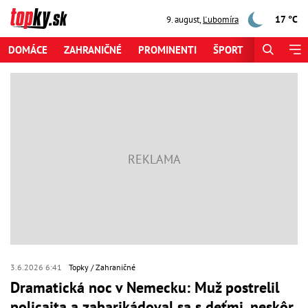
17 °C
9. august
,
Ľubomíra
DOMÁCE
ZAHRANIČNÉ
PROMINENTI
ŠPORT
ZAUJÍMAV
3.6.2026 6:41
Topky
Zahraničné
Dramatická noc v Nemecku: Muž postrelil
policajta a zabarikádoval sa s deťmi, neskôr