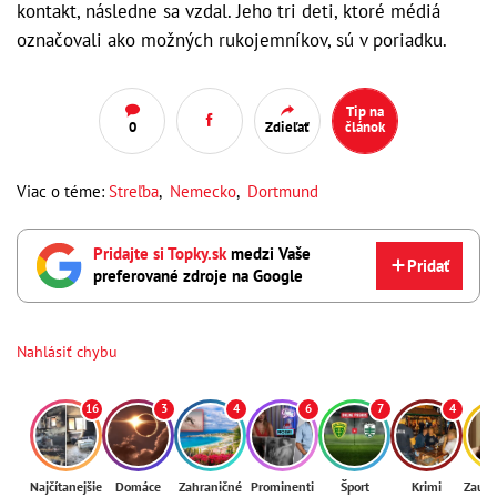
kontakt, následne sa vzdal. Jeho tri deti, ktoré médiá
označovali ako možných rukojemníkov, sú v poriadku.
Tip na
0
Zdieľať
článok
Viac o téme:
Streľba
,
Nemecko
,
Dortmund
Pridajte si Topky.sk
medzi Vaše
Pridať
preferované zdroje na Google
Nahlásiť chybu
16
3
4
6
7
4
Najčítanejšie
Domáce
Zahraničné
Prominenti
Šport
Krimi
Zaují