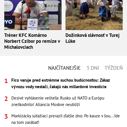
Tréner KFC Komárno
Dožinková slávnosť v Turej
Norbert Czibor po remíze v
Lúke
Michalovciach
NAJČÍTANEJŠIE
3 DNI
TÝŽDEŇ
Fico varuje pred extrémne suchou budúcnosťou: Zákaz
vývozu vody nestačí, čakajú nás miliardové investície
Desivé vyhlásenie veliteľa: Rusko už NATO a Európu
zneškodnilo! Aliancia Moskve neublíži
Markizácky súťažiaci prerazil ďalšie dno: Po kauze v šou... Ide
na tom zarábať!