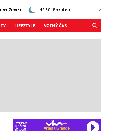
zajtra Zuzana
18 °C
 TV
LIFESTYLE
VOĽNÝ ČAS
STREAM
NAŽIVO
Ariana Grande