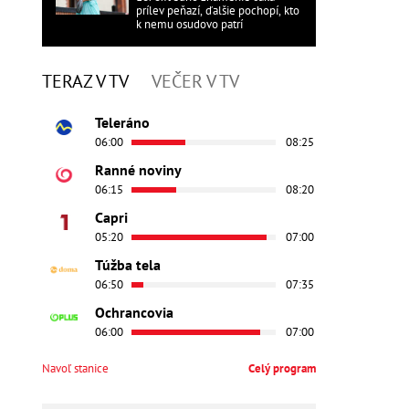
prílev peňazí, ďalšie pochopí, kto
k nemu osudovo patrí
TERAZ V TV
VEČER V TV
Teleráno
06:00
08:25
Ranné noviny
06:15
08:20
Capri
05:20
07:00
Túžba tela
06:50
07:35
Ochrancovia
06:00
07:00
Navoľ stanice
Celý program