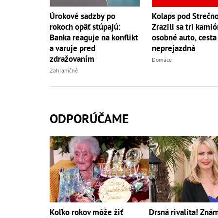
Kolaps pod Strečn
Úrokové sadzby po
Zrazili sa tri kamió
rokoch opäť stúpajú:
osobné auto, cesta
Banka reaguje na konflikt
neprejazdná
a varuje pred
zdražovaním
Domáce
Zahraničné
ODPORÚČAME
Koľko rokov môže žiť
Drsná rivalita! Zná