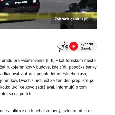
Zobraziť galériu
(8)
Vypočuť
článok
úradu pre vyšetrovanie (FBI) v kalifornskom meste
držal rukojemníkov v budove, kde sídli pobočka banky
barikádoval v utorok popoludní miestneho času,
ojemníkov. Dvoch z nich ešte v ten deň prepustil po
 koľko ľudí celkovo zadržiaval. Informujú o tom
ním sa na políciu.
bode a nikto z nich nebol zranený, uviedlo miestne