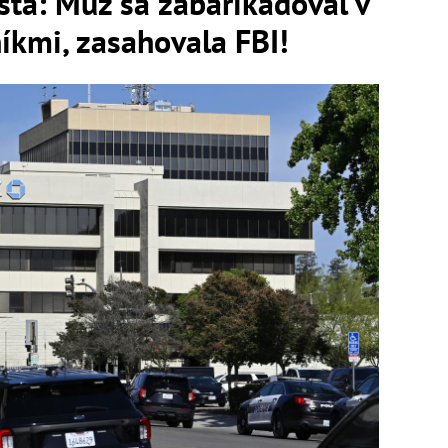
ta: Muž sa zabarikádoval v
íkmi, zasahovala FBI!