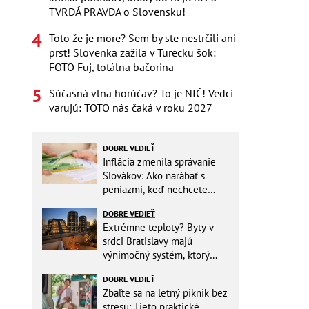
TVRDÁ PRAVDA o Slovensku!
Toto že je more? Sem by ste nestrčili ani
prst! Slovenka zažila v Turecku šok:
FOTO Fuj, totálna bačorina
Súčasná vlna horúčav? To je NIČ! Vedci
varujú: TOTO nás čaká v roku 2027
DOBRE VEDIEŤ
Inflácia zmenila správanie
Slovákov: Ako narábať s
peniazmi, keď nechcete
zbytočne riskovať?
DOBRE VEDIEŤ
Extrémne teploty? Byty v
srdci Bratislavy majú
výnimočný systém, ktorý
ešte aj šetrí náklady
DOBRE VEDIEŤ
Zbaľte sa na letný piknik bez
stresu: Tieto praktické