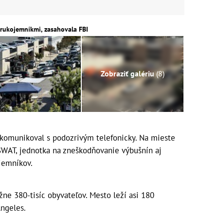
 rukojemníkmi, zasahovala FBI
Zobraziť galériu
(8)
 komunikoval s podozrivým telefonicky. Na mieste
SWAT, jednotka na zneškodňovanie výbušnín aj
jemníkov.
žne 380-tisíc obyvateľov. Mesto leží asi 180
ngeles.