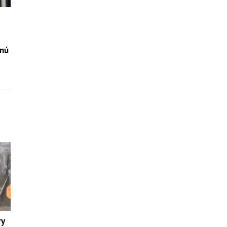
čnú
ry