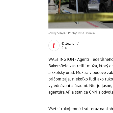
(Zdroj: SITA/AP Photo/David Dennis)
© Zoznam/
ČTK
WASHINGTON - Agenti Federálneho 
Bakersfield zastrelili muža, ktorý 
a školský úrad. Muž sa v budove za
pričom zajal niekoľko ľudí ako ruk
vyjednávaní s úradmi. Nie je jasné,
agentúra AP a stanica CNN s odvola
Všetci rukojemníci sú teraz na slo