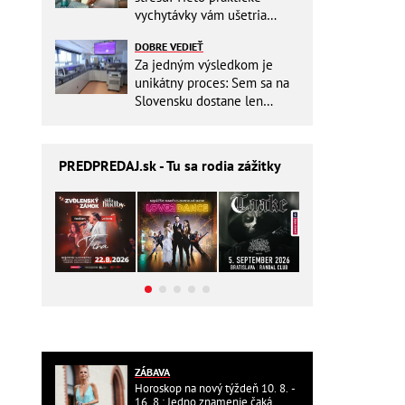
vychytávky vám ušetria
miesto v batohu!
DOBRE VEDIEŤ
Za jedným výsledkom je
unikátny proces: Sem sa na
Slovensku dostane len
málokto
PREDPREDAJ
.sk - Tu sa rodia zážitky
ZÁBAVA
Horoskop na nový týždeň 10. 8. -
16. 8.: Jedno znamenie čaká