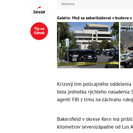
Reklama
Zdieľať
Galéria: Muž sa zabarikádoval v budove s
Tip na
článok
Krízový tím policajného oddelenia
bola jednotka rýchleho nasadenia 
agenti FBI z tímu na záchranu ruko
Bakersfield v okrese Kern má pribli
kilometrov severozápadne od Los A