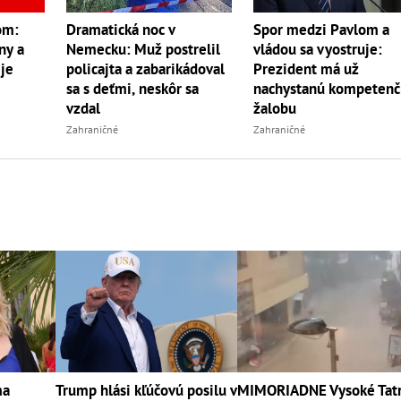
om:
Dramatická noc v
Spor medzi Pavlom a
ny a
Nemecku: Muž postrelil
vládou sa vyostruje:
 je
policajta a zabarikádoval
Prezident má už
sa s deťmi, neskôr sa
nachystanú kompeten
vzdal
žalobu
Zahraničné
Zahraničné
ma
Trump hlási kľúčovú posilu v
MIMORIADNE Vysoké Tat