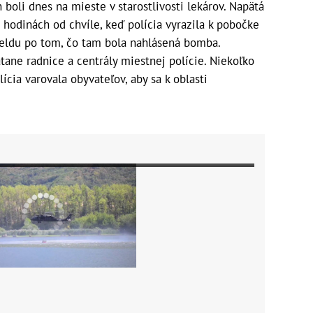
h boli dnes na mieste v starostlivosti lekárov. Napätá
2 hodinách od chvíle, keď polícia vyrazila k pobočke
ieldu po tom, čo tam bola nahlásená bomba.
tane radnice a centrály miestnej polície. Niekoľko
ícia varovala obyvateľov, aby sa k oblasti