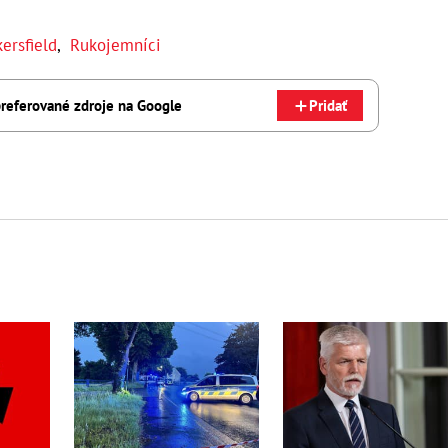
ersfield
,
Rukojemníci
referované zdroje na Google
Pridať