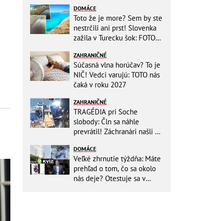
DOMÁCE
Toto že je more? Sem by ste
nestrčili ani prst! Slovenka
zažila v Turecku šok: FOTO
Fuj, totálna bačorina
ZAHRANIČNÉ
Súčasná vlna horúčav? To je
NIČ! Vedci varujú: TOTO nás
čaká v roku 2027
ZAHRANIČNÉ
TRAGÉDIA pri Soche
slobody: Čln sa náhle
prevrátil! Záchranári našli vo
vode už len telá matky a
DOMÁCE
BÁBÄTKA
Veľké zhrnutie týždňa: Máte
prehľad o tom, čo sa okolo
nás deje? Otestuje sa v
KVÍZE