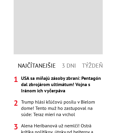
NAJČÍTANEJŠIE
3 DNI
TÝŽDEŇ
USA sa míňajú zásoby zbraní: Pentagón
dal zbrojárom ultimátum! Vojna s
Iránom ich vyčerpáva
Trump hlási kľúčovú posilu v Bielom
dome! Tento muž ho zastupoval na
súde: Teraz mieri na vrchol
Alena Heribanová už nemlčí! Ostrá
kritika politikov, útoky od hejterov a