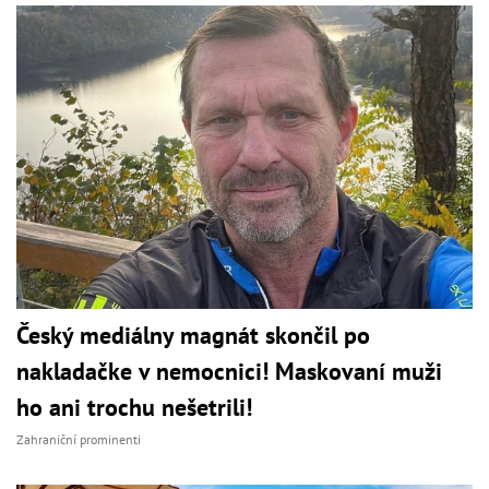
Český mediálny magnát skončil po
nakladačke v nemocnici! Maskovaní muži
ho ani trochu nešetrili!
Zahraniční prominenti