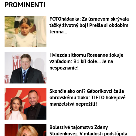
PROMINENTI
FOTOhádanka: Za úsmevom skrývala
ťažký životný boj! Prešla si obdobím
temna...
Hviezda sitkomu Roseanne šokuje
vzhľadom: 91 kíl dole... Je na
nespoznanie!
Skončia ako oni? Gáboríkovci čelia
obrovskému tlaku: TIETO hokejové
manželstvá neprežili!
Bolestivé tajomstvo Zdeny
Studenkovej: V mladosti podstúpila