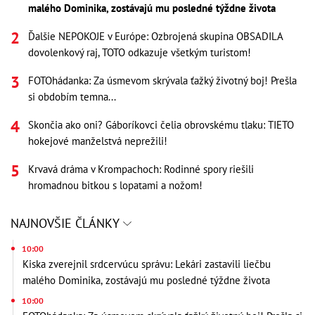
malého Dominika, zostávajú mu posledné týždne života
Ďalšie NEPOKOJE v Európe: Ozbrojená skupina OBSADILA
dovolenkový raj, TOTO odkazuje všetkým turistom!
FOTOhádanka: Za úsmevom skrývala ťažký životný boj! Prešla
si obdobím temna...
Skončia ako oni? Gáboríkovci čelia obrovskému tlaku: TIETO
hokejové manželstvá neprežili!
Krvavá dráma v Krompachoch: Rodinné spory riešili
hromadnou bitkou s lopatami a nožom!
NAJNOVŠIE ČLÁNKY
10:00
Kiska zverejnil srdcervúcu správu: Lekári zastavili liečbu
malého Dominika, zostávajú mu posledné týždne života
10:00