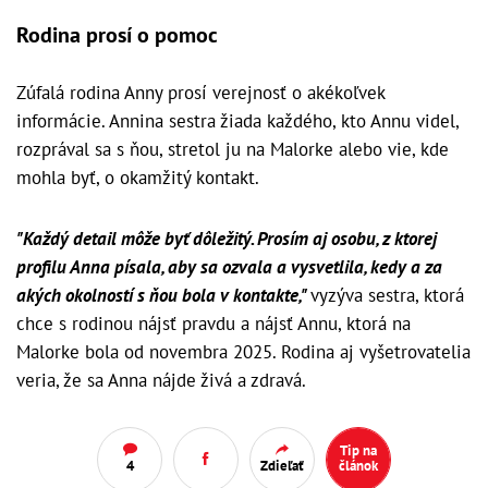
Rodina prosí o pomoc
Zúfalá rodina Anny prosí verejnosť o akékoľvek
informácie. Annina sestra žiada každého, kto Annu videl,
rozprával sa s ňou, stretol ju na Malorke alebo vie, kde
mohla byť, o okamžitý kontakt.
"Každý detail môže byť dôležitý. Prosím aj osobu, z ktorej
profilu Anna písala, aby sa ozvala a vysvetlila, kedy a za
akých okolností s ňou bola v kontakte,"
vyzýva sestra, ktorá
chce s rodinou nájsť pravdu a nájsť Annu, ktorá na
Malorke bola od novembra 2025. Rodina aj vyšetrovatelia
veria, že sa Anna nájde živá a zdravá.
Tip na
4
Zdieľať
článok