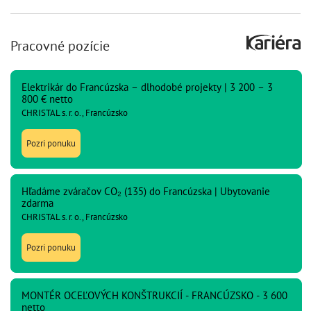
Pracovné pozície
Elektrikár do Francúzska – dlhodobé projekty | 3 200 – 3
800 € netto
CHRISTAL s. r. o., Francúzsko
Pozri ponuku
Hľadáme zváračov CO₂ (135) do Francúzska | Ubytovanie
zdarma
CHRISTAL s. r. o., Francúzsko
Pozri ponuku
MONTÉR OCEĽOVÝCH KONŠTRUKCIÍ - FRANCÚZSKO - 3 600
netto