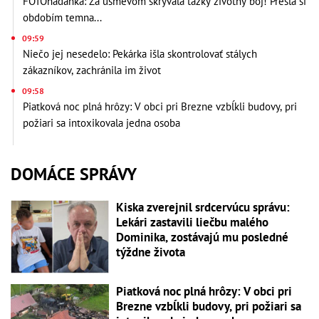
FOTOhádanka: Za úsmevom skrývala ťažký životný boj! Prešla si
obdobím temna...
09:59
Niečo jej nesedelo: Pekárka išla skontrolovať stálych
zákazníkov, zachránila im život
09:58
Piatková noc plná hrôzy: V obci pri Brezne vzbĺkli budovy, pri
požiari sa intoxikovala jedna osoba
DOMÁCE SPRÁVY
Kiska zverejnil srdcervúcu správu:
Lekári zastavili liečbu malého
Dominika, zostávajú mu posledné
týždne života
Piatková noc plná hrôzy: V obci pri
Brezne vzbĺkli budovy, pri požiari sa