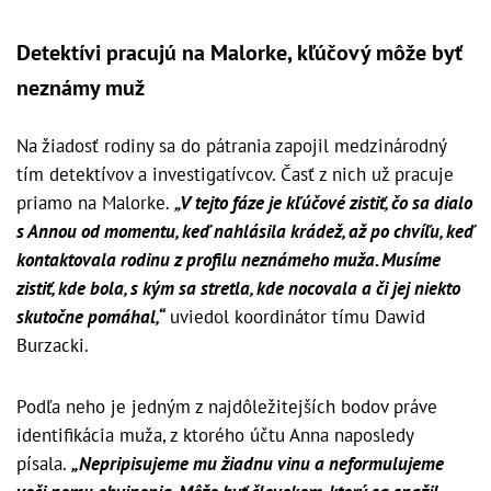
Detektívi pracujú na Malorke, kľúčový môže byť
neznámy muž
Na žiadosť rodiny sa do pátrania zapojil medzinárodný
tím detektívov a investigatívcov. Časť z nich už pracuje
priamo na Malorke.
„V tejto fáze je kľúčové zistiť, čo sa dialo
s Annou od momentu, keď nahlásila krádež, až po chvíľu, keď
kontaktovala rodinu z profilu neznámeho muža. Musíme
zistiť, kde bola, s kým sa stretla, kde nocovala a či jej niekto
skutočne pomáhal,“
uviedol koordinátor tímu Dawid
Burzacki.
Podľa neho je jedným z najdôležitejších bodov práve
identifikácia muža, z ktorého účtu Anna naposledy
písala.
„Nepripisujeme mu žiadnu vinu a neformulujeme