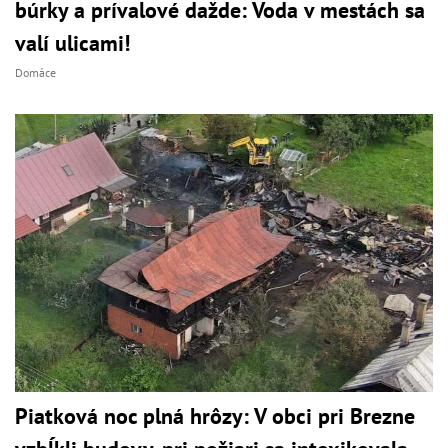
búrky a prívalové dažde: Voda v mestách sa
valí ulicami!
Domáce
Piatková noc plná hrôzy: V obci pri Brezne