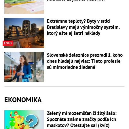
Extrémne teploty? Byty v srdci
Bratislavy majú výnimočný systém,
ktorý ešte aj šetrí náklady
FOTO
Slovenské železnice prezradili, koho
dnes hľadajú najviac: Tieto profesie
sú mimoriadne žiadané
EKONOMIKA
Zelený mimozemšťan či žltý šašo:
Spoznáte známe značky podľa ich
maskotov? Otestujte sa! (kvíz)