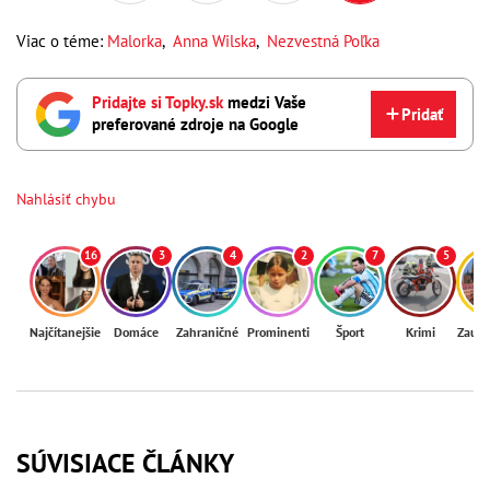
Viac o téme:
Malorka
,
Anna Wilska
,
Nezvestná Poľka
Pridajte si Topky.sk
medzi Vaše
Pridať
preferované zdroje na Google
Nahlásiť chybu
16
3
4
2
7
5
Najčítanejšie
Domáce
Zahraničné
Prominenti
Šport
Krimi
Zaují
SÚVISIACE ČLÁNKY