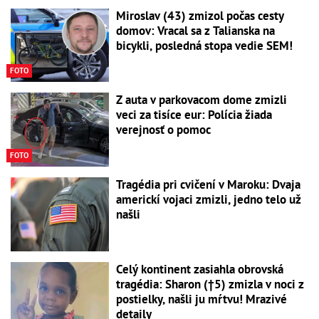
Miroslav (43) zmizol počas cesty
domov: Vracal sa z Talianska na
bicykli, posledná stopa vedie SEM!
FOTO
Z auta v parkovacom dome zmizli
veci za tisíce eur: Polícia žiada
verejnosť o pomoc
FOTO
Tragédia pri cvičení v Maroku: Dvaja
americkí vojaci zmizli, jedno telo už
našli
Celý kontinent zasiahla obrovská
tragédia: Sharon (†5) zmizla v noci z
postielky, našli ju mŕtvu! Mrazivé
detaily