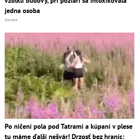
vzbĺkli budovy, pri požiari sa intoxikovala
jedna osoba
Domáce
Po ničení pola pod Tatrami a kúpaní v plese
tu máme ďalší nešvár! Drzosť bez hraníc: