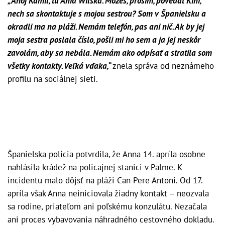
„Ahoj Kamil, tu Ania Wilska. Môžeš, prosím, povedať Kini,
nech sa skontaktuje s mojou sestrou? Som v Španielsku a
okradli ma na pláži. Nemám telefón, pas ani nič. Ak by jej
moja sestra poslala číslo, pošli mi ho sem a ja jej neskôr
zavolám, aby sa nebála. Nemám ako odpísať a stratila som
všetky kontakty. Veľká vďaka,“
znela správa od neznámeho
profilu na sociálnej sieti.
Španielska polícia potvrdila, že Anna 14. apríla osobne
nahlásila krádež na policajnej stanici v Palme. K
incidentu malo dôjsť na pláži Can Pere Antoni. Od 17.
apríla však Anna neiniciovala žiadny kontakt – neozvala
sa rodine, priateľom ani poľskému konzulátu. Nezačala
ani proces vybavovania náhradného cestovného dokladu.