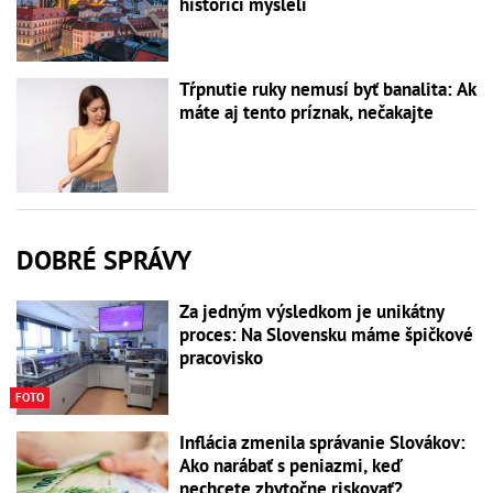
historici mysleli
Tŕpnutie ruky nemusí byť banalita: Ak
máte aj tento príznak, nečakajte
DOBRÉ SPRÁVY
Za jedným výsledkom je unikátny
proces: Na Slovensku máme špičkové
pracovisko
FOTO
Inflácia zmenila správanie Slovákov:
Ako narábať s peniazmi, keď
nechcete zbytočne riskovať?