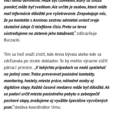
voči nemu obvinenia. Môže byť človekom, ktorý sa snažil
pomôcť, môže byť svedkom. Ale určite je osobou, ktorá môže
mať informácie dôležité pre vyšetrovanie. Znepokojuje nás,
že po kontakte s Anninou sestrou odmietol uviesť svoje
skutočné údaje či telefónne číslo. Preto sa teraz
sústreďujeme na zistenie jeho totožnosti,“
zdôrazňuje
Burzacki.
Tím sa tiež snaží zistiť, kde Anna bývala alebo kde sa
zdržiavala po strate dokladov. To by mohlo výrazne zúžiť
pátrací priestor.
„V takýchto prípadoch sa nedá spoliehať
na jediný smer. Treba preverovať posledné kontakty,
monitoring, hostely, miesta práce, náhodné osoby aj
digitálne stopy. Každá časová medzera môže byť dôležitá. Ak
sa podarí určiť miesto posledného pobytu a zabezpečiť
pachové stopy, zvažujeme aj využitie špeciálne vycvičených
psov,“
dodáva koordinátor tímu.