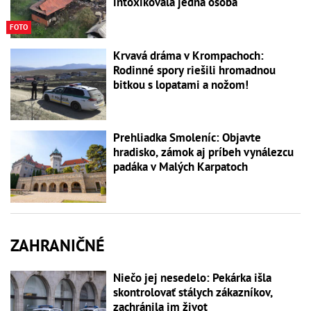
intoxikovala jedna osoba
FOTO
Krvavá dráma v Krompachoch:
Rodinné spory riešili hromadnou
bitkou s lopatami a nožom!
Prehliadka Smoleníc: Objavte
hradisko, zámok aj príbeh vynálezcu
padáka v Malých Karpatoch
ZAHRANIČNÉ
Niečo jej nesedelo: Pekárka išla
skontrolovať stálych zákazníkov,
zachránila im život