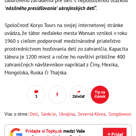
táborového zariadenia pre deti s nepodloženou otázkou
'násilného presídľovania' ukrajinských detí“.
Spoločnosť Koryo Tours na svojej internetovej stránke
uvádza, že tábor neďaleko mesta Wonsan vznikol v roku
1960 s cieľom podporovať medzinárodné priateľstvo
prostredníctvom hosťovania detí zo zahraničia. Kapacita
tábora je 1200 miest a ročne ho navštívi približne 400
zahraničných návštevníkov napríklad z Číny, Mexika,
Mongolska, Ruska či Thajska.
Tip na
3
Zdieľať
článok
Viac o téme:
Deti
,
Sankcie
,
Ukrajina
,
Severná Kórea
,
Songdowon
Pridajte si Topky.sk
medzi Vaše
Pridať