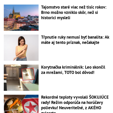
Tajomstvo staré viac než tisíc rokov:
Brno možno vzniklo skôr, než si
historici mysleli
Tŕpnutie ruky nemusí byť banalita: Ak
máte aj tento príznak, nečakajte
Korytnačka kriminálnik: Leo skončil
za mrežami, TOTO bol dôvod!
Rekordné teploty vyvolali ŠOKUJÚCE
rady! Režim odporúča na horúčavy
polievku! Neuveriteľné, z AKÉHO
zvierata