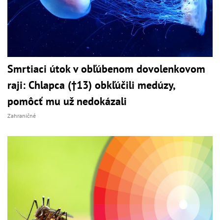
Smrtiaci útok v obľúbenom dovolenkovom
raji: Chlapca (†13) obkľúčili medúzy,
pomôcť mu už nedokázali
Zahraničné