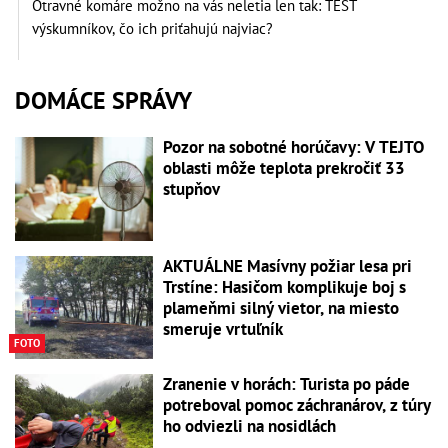
Otravné komáre možno na vás neletia len tak: TEST
výskumníkov, čo ich priťahujú najviac?
DOMÁCE SPRÁVY
Pozor na sobotné horúčavy: V TEJTO
oblasti môže teplota prekročiť 33
stupňov
AKTUÁLNE Masívny požiar lesa pri
Trstíne: Hasičom komplikuje boj s
plameňmi silný vietor, na miesto
smeruje vrtuľník
FOTO
Zranenie v horách: Turista po páde
potreboval pomoc záchranárov, z túry
ho odviezli na nosidlách