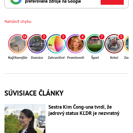
preferované zdroje na Google
Nahlásiť chybu
16
3
5
4
7
5
Najčítanejšie
Domáce
Zahraničné
Prominenti
Šport
Krimi
Zaují
SÚVISIACE ČLÁNKY
Sestra Kim Čong-una tvrdí, že
jadrový status KĽDR je nezvratný