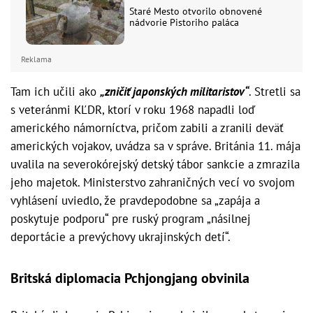
Staré Mesto otvorilo obnovené
nádvorie Pistoriho paláca
Reklama
Tam ich učili ako
„zničiť japonských militaristov“
. Stretli sa
s veteránmi KĽDR, ktorí v roku 1968 napadli loď
amerického námorníctva, pričom zabili a zranili deväť
amerických vojakov, uvádza sa v správe. Británia 11. mája
uvalila na severokórejský detský tábor sankcie a zmrazila
jeho majetok. Ministerstvo zahraničných vecí vo svojom
vyhlásení uviedlo, že pravdepodobne sa „zapája a
poskytuje podporu“ pre ruský program „násilnej
deportácie a prevýchovy ukrajinských detí“.
Britská diplomacia Pchjongjang obvinila