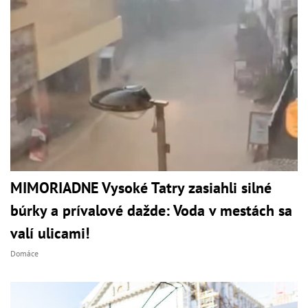
MIMORIADNE Vysoké Tatry zasiahli silné
búrky a prívalové dažde: Voda v mestách sa
valí ulicami!
Domáce