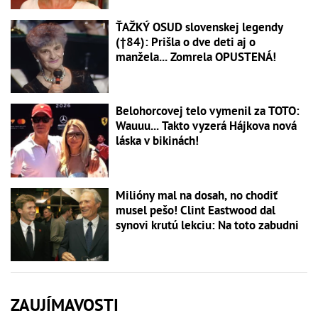
ŤAŽKÝ OSUD slovenskej legendy
(†84): Prišla o dve deti aj o
manžela... Zomrela OPUSTENÁ!
Belohorcovej telo vymenil za TOTO:
Wauuu... Takto vyzerá Hájkova nová
láska v bikinách!
Milióny mal na dosah, no chodiť
musel pešo! Clint Eastwood dal
synovi krutú lekciu: Na toto zabudni
ZAUJÍMAVOSTI