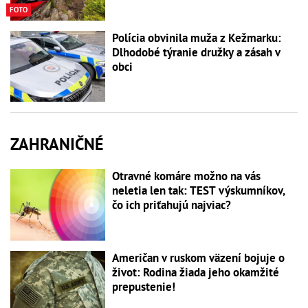
FOTO
Polícia obvinila muža z Kežmarku:
Dlhodobé týranie družky a zásah v
obci
ZAHRANIČNÉ
Otravné komáre možno na vás
neletia len tak: TEST výskumníkov,
čo ich priťahujú najviac?
Američan v ruskom väzení bojuje o
život: Rodina žiada jeho okamžité
prepustenie!