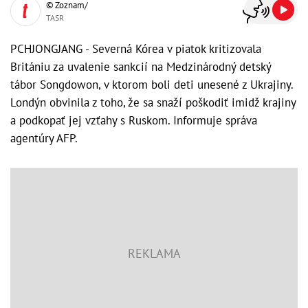
© Zoznam/
TASR
PCHJONGJANG - Severná Kórea v piatok kritizovala
Britániu za uvalenie sankcií na Medzinárodný detský
tábor Songdowon, v ktorom boli deti unesené z Ukrajiny.
Londýn obvinila z toho, že sa snaží poškodiť imidž krajiny
a podkopať jej vzťahy s Ruskom. Informuje správa
agentúry AFP.