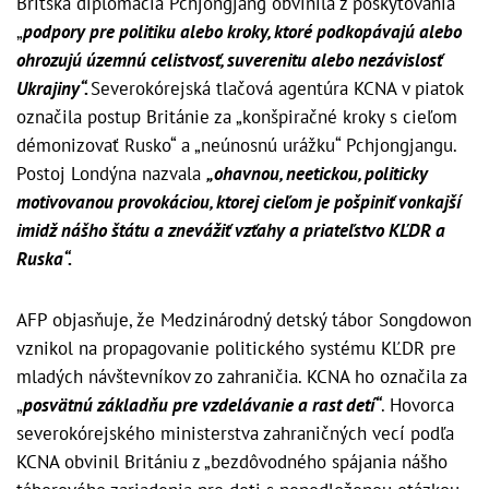
Britská diplomacia Pchjongjang obvinila z poskytovania
„
podpory pre politiku alebo kroky, ktoré podkopávajú alebo
ohrozujú územnú celistvosť, suverenitu alebo nezávislosť
Ukrajiny“.
Severokórejská tlačová agentúra KCNA v piatok
označila postup Británie za „konšpiračné kroky s cieľom
démonizovať Rusko“ a „neúnosnú urážku“ Pchjongjangu.
Postoj Londýna nazvala
„ohavnou, neetickou, politicky
motivovanou provokáciou, ktorej cieľom je pošpiniť vonkajší
imidž nášho štátu a znevážiť vzťahy a priateľstvo KĽDR a
Ruska“.
AFP objasňuje, že Medzinárodný detský tábor Songdowon
vznikol na propagovanie politického systému KĽDR pre
mladých návštevníkov zo zahraničia. KCNA ho označila za
„
posvätnú základňu pre vzdelávanie a rast detí“
. Hovorca
severokórejského ministerstva zahraničných vecí podľa
KCNA obvinil Britániu z „bezdôvodného spájania nášho