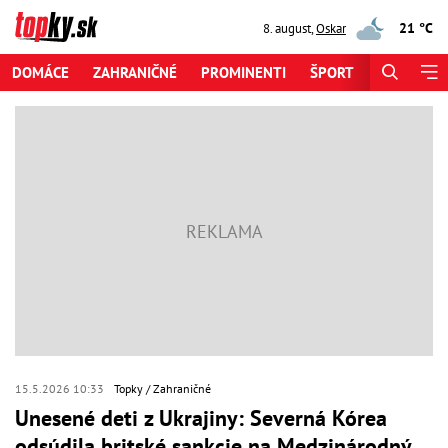
21 °C
8. august
,
Oskar
DOMÁCE
ZAHRANIČNÉ
PROMINENTI
ŠPORT
ZAUJÍMAV
15.5.2026 10:33
Topky
Zahraničné
Unesené deti z Ukrajiny: Severná Kórea
odsúdila britské sankcie na Medzinárodný