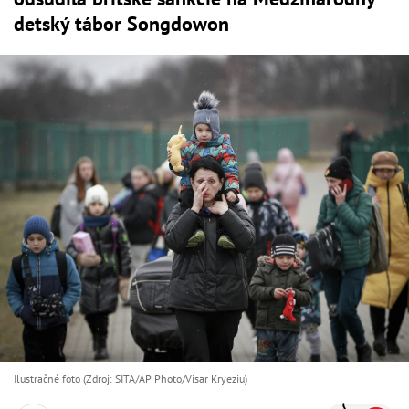
detský tábor Songdowon
Ilustračné foto (Zdroj: SITA/AP Photo/Visar Kryeziu)