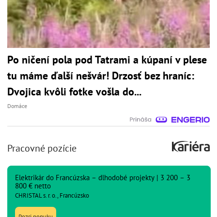
Po ničení pola pod Tatrami a kúpaní v plese
tu máme ďalší nešvár! Drzosť bez hraníc:
Dvojica kvôli fotke vošla do...
Domáce
Pracovné pozície
Elektrikár do Francúzska – dlhodobé projekty | 3 200 – 3
800 € netto
CHRISTAL s. r. o., Francúzsko
Pozri ponuku