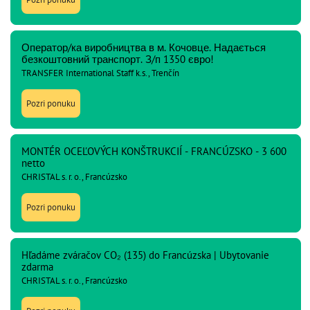
Оператор/ка виробництва в м. Кочовце. Надається
безкоштовний транспорт. З/п 1350 євро!
TRANSFER International Staff k.s., Trenčín
Pozri ponuku
MONTÉR OCEĽOVÝCH KONŠTRUKCIÍ - FRANCÚZSKO - 3 600
netto
CHRISTAL s. r. o., Francúzsko
Pozri ponuku
Hľadáme zváračov CO₂ (135) do Francúzska | Ubytovanie
zdarma
CHRISTAL s. r. o., Francúzsko