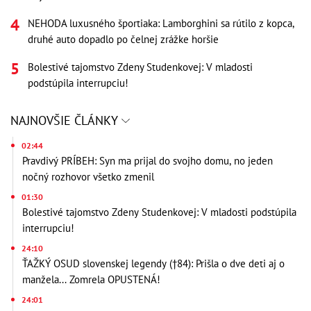
NEHODA luxusného športiaka: Lamborghini sa rútilo z kopca,
druhé auto dopadlo po čelnej zrážke horšie
Bolestivé tajomstvo Zdeny Studenkovej: V mladosti
podstúpila interrupciu!
NAJNOVŠIE ČLÁNKY
02:44
Pravdivý PRÍBEH: Syn ma prijal do svojho domu, no jeden
nočný rozhovor všetko zmenil
01:30
Bolestivé tajomstvo Zdeny Studenkovej: V mladosti podstúpila
interrupciu!
24:10
ŤAŽKÝ OSUD slovenskej legendy (†84): Prišla o dve deti aj o
manžela... Zomrela OPUSTENÁ!
24:01