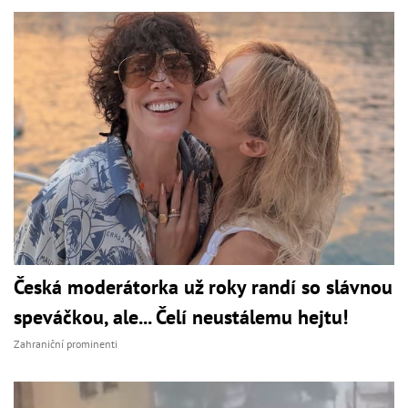
Česká moderátorka už roky randí so slávnou
speváčkou, ale... Čelí neustálemu hejtu!
Zahraniční prominenti