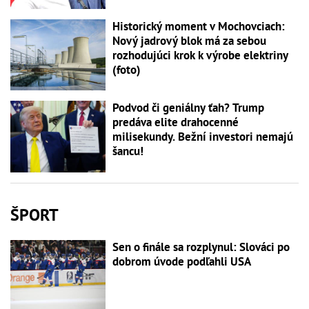
Historický moment v Mochovciach:
Nový jadrový blok má za sebou
rozhodujúci krok k výrobe elektriny
(foto)
Podvod či geniálny ťah? Trump
predáva elite drahocenné
milisekundy. Bežní investori nemajú
šancu!
ŠPORT
Sen o finále sa rozplynul: Slováci po
dobrom úvode podľahli USA