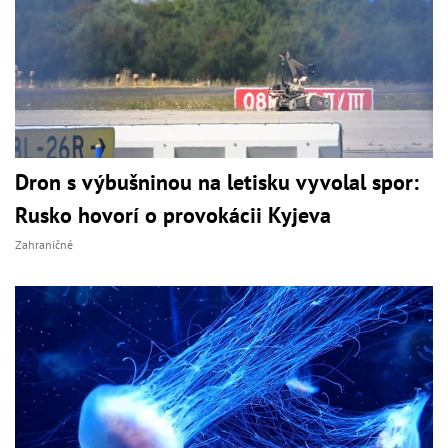
Dron s výbušninou na letisku vyvolal spor:
Rusko hovorí o provokácii Kyjeva
Zahraničné