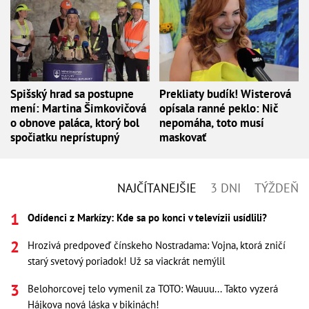
Spišský hrad sa postupne
Prekliaty budík! Wisterová
mení: Martina Šimkovičová
opísala ranné peklo: Nič
o obnove paláca, ktorý bol
nepomáha, toto musí
spočiatku neprístupný
maskovať
NAJČÍTANEJŠIE
3 DNI
TÝŽDEŇ
Odídenci z Markízy: Kde sa po konci v televízii usídlili?
Hrozivá predpoveď čínskeho Nostradama: Vojna, ktorá zničí
starý svetový poriadok! Už sa viackrát nemýlil
Belohorcovej telo vymenil za TOTO: Wauuu... Takto vyzerá
Hájkova nová láska v bikinách!