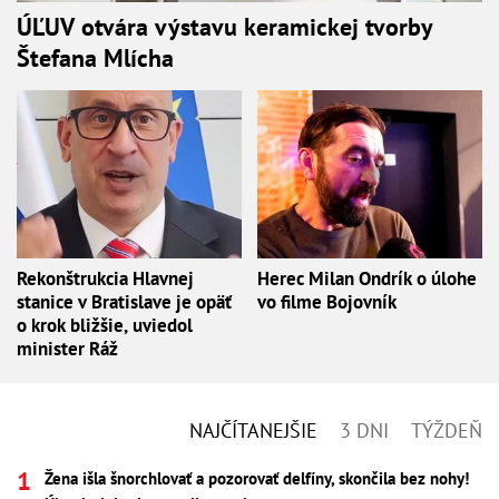
ÚĽUV otvára výstavu keramickej tvorby
Štefana Mlícha
Rekonštrukcia Hlavnej
Herec Milan Ondrík o úlohe
stanice v Bratislave je opäť
vo filme Bojovník
o krok bližšie, uviedol
minister Ráž
NAJČÍTANEJŠIE
3 DNI
TÝŽDEŇ
Žena išla šnorchlovať a pozorovať delfíny, skončila bez nohy!