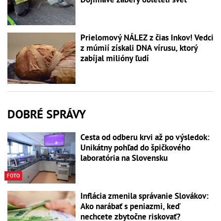
Prielomový NÁLEZ z čias Inkov! Vedci
z múmií získali DNA vírusu, ktorý
zabíjal milióny ľudí
DOBRÉ SPRÁVY
Cesta od odberu krvi až po výsledok:
Unikátny pohľad do špičkového
laboratória na Slovensku
FOTO
Inflácia zmenila správanie Slovákov:
Ako narábať s peniazmi, keď
nechcete zbytočne riskovať?