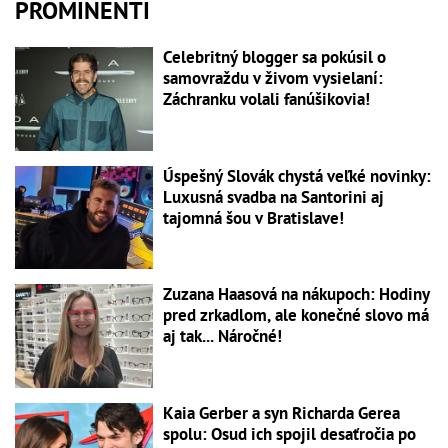
PROMINENTI
Celebritný blogger sa pokúsil o
samovraždu v živom vysielaní:
Záchranku volali fanúšikovia!
Úspešný Slovák chystá veľké novinky:
Luxusná svadba na Santorini aj
tajomná šou v Bratislave!
Zuzana Haasová na nákupoch: Hodiny
pred zrkadlom, ale konečné slovo má
aj tak... Náročné!
Kaia Gerber a syn Richarda Gerea
spolu: Osud ich spojil desaťročia po