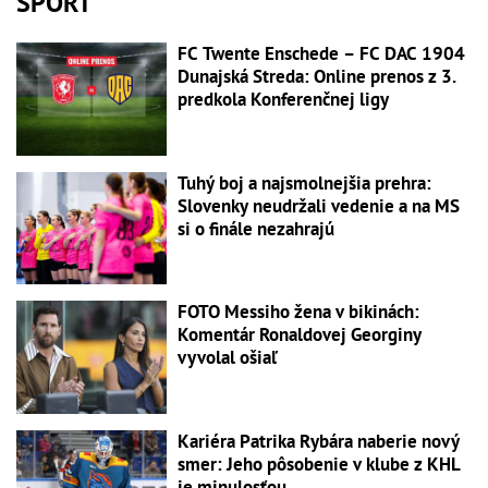
ŠPORT
FC Twente Enschede – FC DAC 1904
Dunajská Streda: Online prenos z 3.
predkola Konferenčnej ligy
Tuhý boj a najsmolnejšia prehra:
Slovenky neudržali vedenie a na MS
si o finále nezahrajú
FOTO Messiho žena v bikinách:
Komentár Ronaldovej Georginy
vyvolal ošiaľ
Kariéra Patrika Rybára naberie nový
smer: Jeho pôsobenie v klube z KHL
je minulosťou