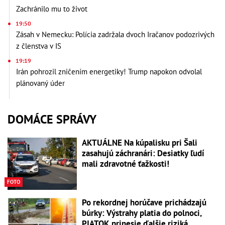
Zachránilo mu to život
19:50
Zásah v Nemecku: Polícia zadržala dvoch Iračanov podozrivých
z členstva v IS
19:19
Irán pohrozil zničením energetiky! Trump napokon odvolal
plánovaný úder
DOMÁCE SPRÁVY
AKTUÁLNE Na kúpalisku pri Šali
zasahujú záchranári: Desiatky ľudí
mali zdravotné ťažkosti!
FOTO
Po rekordnej horúčave prichádzajú
búrky: Výstrahy platia do polnoci,
PIATOK prinesie ďalšie riziká