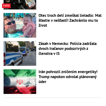
FOTO
Otec troch detí zmeškal lietadlo: Mal
šťastie v nešťastí! Zachránilo mu to
život
Zásah v Nemecku: Polícia zadržala
dvoch Iračanov podozrivých z
členstva v IS
Irán pohrozil zničením energetiky!
Trump napokon odvolal plánovaný
úder