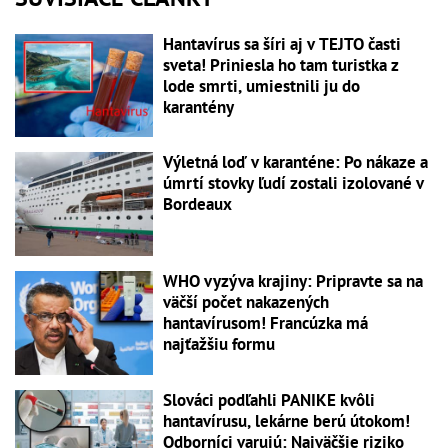
Hantavírus sa šíri aj v TEJTO časti
sveta! Priniesla ho tam turistka z
lode smrti, umiestnili ju do
karantény
Výletná loď v karanténe: Po nákaze a
úmrtí stovky ľudí zostali izolované v
Bordeaux
WHO vyzýva krajiny: Pripravte sa na
väčší počet nakazených
hantavírusom! Francúzka má
najťažšiu formu
Slováci podľahli PANIKE kvôli
hantavírusu, lekárne berú útokom!
Odborníci varujú: Najväčšie riziko