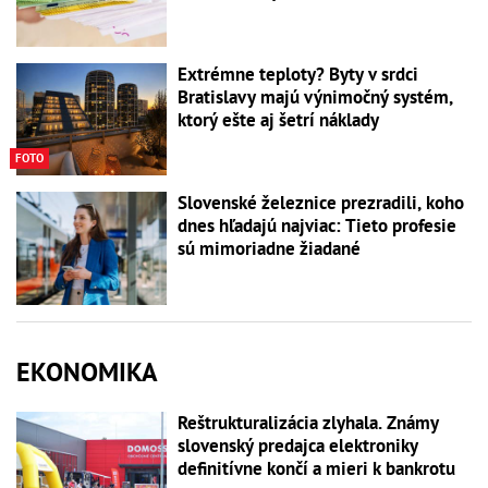
Extrémne teploty? Byty v srdci
Bratislavy majú výnimočný systém,
ktorý ešte aj šetrí náklady
FOTO
Slovenské železnice prezradili, koho
dnes hľadajú najviac: Tieto profesie
sú mimoriadne žiadané
EKONOMIKA
Reštrukturalizácia zlyhala. Známy
slovenský predajca elektroniky
definitívne končí a mieri k bankrotu