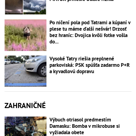
Po ničení pola pod Tatrami a kúpaní v
plese tu máme ďalší nešvár! Drzosť
bez hraníc: Dvojica kvôli fotke vošla
do...
Vysoké Tatry riešia preplnené
parkoviská: PSK spúšťa zadarmo P+R
a kyvadlovú dopravu
ZAHRANIČNÉ
Výbuch otriasol predmestím
Damasku: Bomba v mikrobuse si
vyžiadala obete