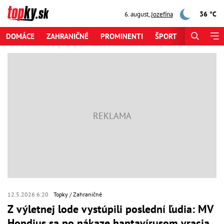
36 °C
6. august
,
Jozefína
DOMÁCE
ZAHRANIČNÉ
PROMINENTI
ŠPORT
ZAUJÍMAV
12.5.2026 6:20
Topky
Zahraničné
Z výletnej lode vystúpili poslední ľudia: MV
Hondius sa po nákaze hantavírusom vracia