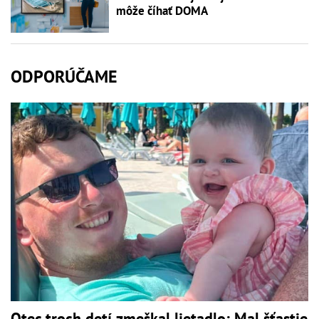
môže číhať DOMA
ODPORÚČAME
Otec troch detí zmeškal lietadlo: Mal šťastie