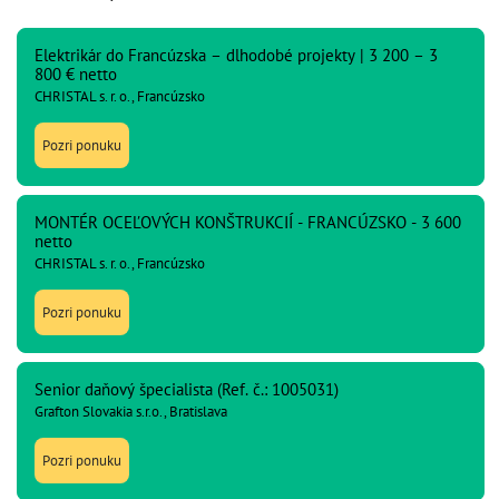
Elektrikár do Francúzska – dlhodobé projekty | 3 200 – 3
800 € netto
CHRISTAL s. r. o., Francúzsko
Pozri ponuku
MONTÉR OCEĽOVÝCH KONŠTRUKCIÍ - FRANCÚZSKO - 3 600
netto
CHRISTAL s. r. o., Francúzsko
Pozri ponuku
Senior daňový špecialista (Ref. č.: 1005031)
Grafton Slovakia s.r.o., Bratislava
Pozri ponuku