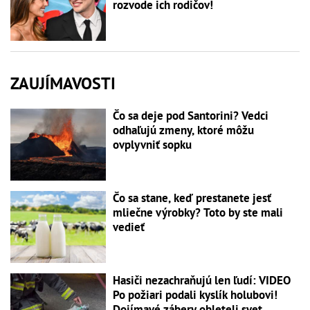
rozvode ich rodičov!
ZAUJÍMAVOSTI
Čo sa deje pod Santorini? Vedci
odhaľujú zmeny, ktoré môžu
ovplyvniť sopku
Čo sa stane, keď prestanete jesť
mliečne výrobky? Toto by ste mali
vedieť
Hasiči nezachraňujú len ľudí: VIDEO
Po požiari podali kyslík holubovi!
Dojímavé zábery obleteli svet