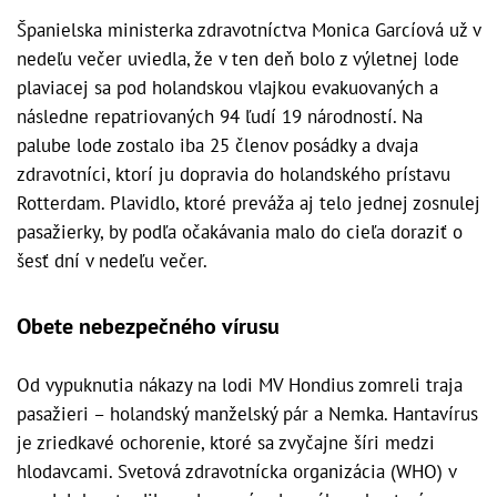
Španielska ministerka zdravotníctva Monica Garcíová už v
nedeľu večer uviedla, že v ten deň bolo z výletnej lode
plaviacej sa pod holandskou vlajkou evakuovaných a
následne repatriovaných 94 ľudí 19 národností. Na
palube lode zostalo iba 25 členov posádky a dvaja
zdravotníci, ktorí ju dopravia do holandského prístavu
Rotterdam. Plavidlo, ktoré preváža aj telo jednej zosnulej
pasažierky, by podľa očakávania malo do cieľa doraziť o
šesť dní v nedeľu večer.
Obete nebezpečného vírusu
Od vypuknutia nákazy na lodi MV Hondius zomreli traja
pasažieri – holandský manželský pár a Nemka. Hantavírus
je zriedkavé ochorenie, ktoré sa zvyčajne šíri medzi
hlodavcami. Svetová zdravotnícka organizácia (WHO) v