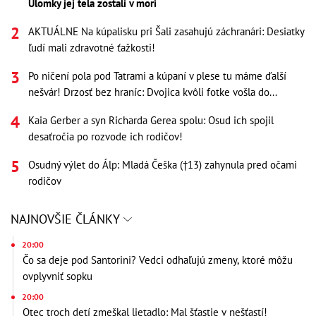
Úlomky jej tela zostali v mori
AKTUÁLNE Na kúpalisku pri Šali zasahujú záchranári: Desiatky
ľudí mali zdravotné ťažkosti!
Po ničení pola pod Tatrami a kúpaní v plese tu máme ďalší
nešvár! Drzosť bez hraníc: Dvojica kvôli fotke vošla do...
Kaia Gerber a syn Richarda Gerea spolu: Osud ich spojil
desaťročia po rozvode ich rodičov!
Osudný výlet do Álp: Mladá Češka (†13) zahynula pred očami
rodičov
NAJNOVŠIE ČLÁNKY
20:00
Čo sa deje pod Santorini? Vedci odhaľujú zmeny, ktoré môžu
ovplyvniť sopku
20:00
Otec troch detí zmeškal lietadlo: Mal šťastie v nešťastí!