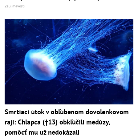
Zaujímavosti
Smrtiaci útok v obľúbenom dovolenkovom
raji: Chlapca (†13) obkľúčili medúzy,
pomôcť mu už nedokázali