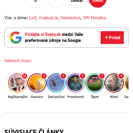
0
Zdieľať
článok
Viac o téme:
Loď
,
Evakuácia
,
Hantavírus
,
MV Hondius
Pridajte si Topky.sk
medzi Vaše
Pridať
preferované zdroje na Google
Nahlásiť chybu
16
3
4
5
7
3
Najčítanejšie
Domáce
Zahraničné
Prominenti
Šport
Krimi
Zaují
SÚVISIACE ČLÁNKY