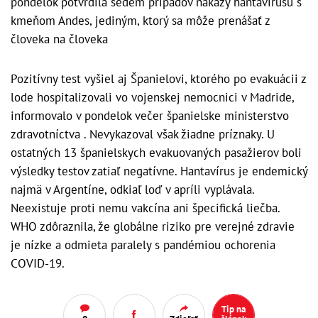
pondelok potvrdila sedem prípadov nákazy hantavírusu s
kmeňom Andes, jediným, ktorý sa môže prenášať z
človeka na človeka
Pozitívny test vyšiel aj Španielovi, ktorého po evakuácii z
lode hospitalizovali vo vojenskej nemocnici v Madride,
informovalo v pondelok večer španielske ministerstvo
zdravotníctva . Nevykazoval však žiadne príznaky. U
ostatných 13 španielskych evakuovaných pasažierov boli
výsledky testov zatiaľ negatívne. Hantavírus je endemický
najmä v Argentíne, odkiaľ loď v apríli vyplávala.
Neexistuje proti nemu vakcína ani špecifická liečba.
WHO zdôraznila, že globálne riziko pre verejné zdravie
je nízke a odmieta paralely s pandémiou ochorenia
COVID-19.
Tip na