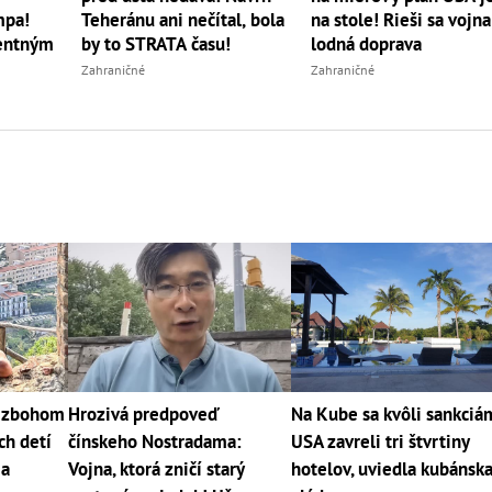
mpa!
Teheránu ani nečítal, bola
na stole! Rieši sa vojna aj
centným
by to STRATA času!
lodná doprava
Zahraničné
Zahraničné
j zbohom
Hrozivá predpoveď
Na Kube sa kvôli sankciá
ch detí
čínskeho Nostradama:
USA zavreli tri štvrtiny
 a
Vojna, ktorá zničí starý
hotelov, uviedla kubánsk