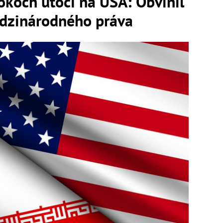
okoch útočí na USA: Obvinil
edzinárodného práva