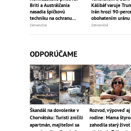
Briti a Austrálčania
Kálíbáf varuje Tru
nasadia špičkovú
Irán hrozí 90-per
techniku na ochranu
obohatením uránu
dopravy
Zahraničné
Zahraničné
ODPORÚČAME
Škandál na dovolenke v
Rozvod, výpoveď a
Chorvátsku: Turisti zničili
rodine: Mama štyro
apartmán, majiteľovi sa
zahodila starý život