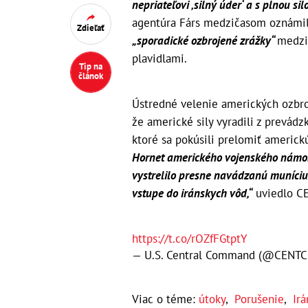
nepriateľovi ‚silný úder‘ a s plnou sil
agentúra Fárs medzičasom oznámila
Zdieľať
„sporadické ozbrojené zrážky“
medzi
plavidlami.
Tip na
článok
Ústredné velenie amerických ozbro
že americké sily vyradili z prevádz
ktoré sa pokúsili prelomiť americk
Hornet amerického vojenského námorn
vystrelilo presne navádzanú muníciu
vstupe do iránskych vôd,“
uviedlo CE
https://t.co/rOZfFGtptY
— U.S. Central Command (@CENT
Viac o téme:
útoky
,
Porušenie
,
Irá