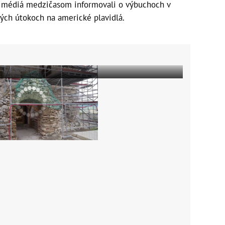
ske médiá medzičasom informovali o výbuchoch v
ých útokoch na americké plavidlá.