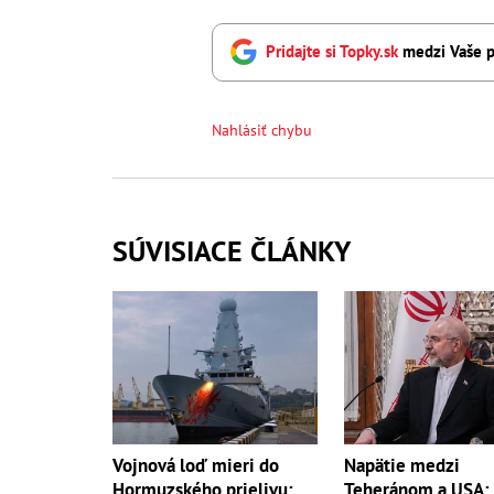
Pridajte si Topky.sk
medzi Vaše p
Nahlásiť chybu
SÚVISIACE ČLÁNKY
Vojnová loď mieri do
Napätie medzi
Hormuzského prielivu:
Teheránom a USA: