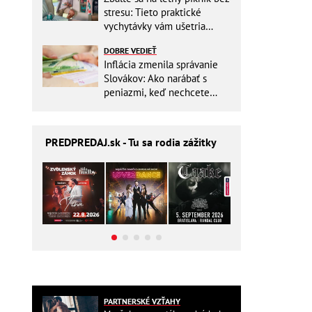
stresu: Tieto praktické
vychytávky vám ušetria
miesto v batohu!
DOBRE VEDIEŤ
Inflácia zmenila správanie
Slovákov: Ako narábať s
peniazmi, keď nechcete
zbytočne riskovať?
PREDPREDAJ
.sk - Tu sa rodia zážitky
PARTNERSKÉ VZŤAHY