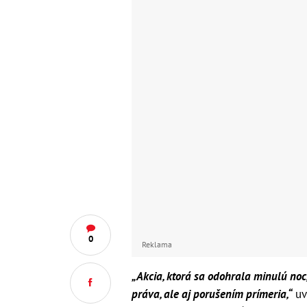
0
Reklama
„Akcia, ktorá sa odohrala minulú n
práva, ale aj porušením prímeria,“
uv