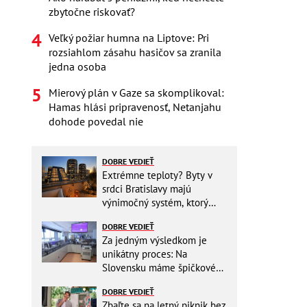
zbytočne riskovať?
Veľký požiar humna na Liptove: Pri
rozsiahlom zásahu hasičov sa zranila
jedna osoba
Mierový plán v Gaze sa skomplikoval:
Hamas hlási pripravenosť, Netanjahu
dohode povedal nie
DOBRE VEDIEŤ
Extrémne teploty? Byty v
srdci Bratislavy majú
výnimočný systém, ktorý
ešte aj šetrí náklady
DOBRE VEDIEŤ
Za jedným výsledkom je
unikátny proces: Na
Slovensku máme špičkové
pracovisko
DOBRE VEDIEŤ
Zbaľte sa na letný piknik bez