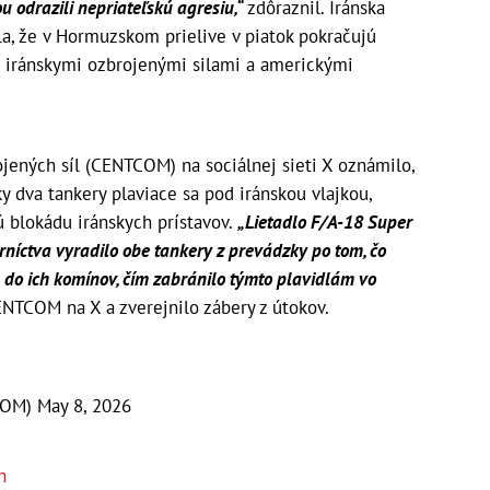
ou odrazili nepriateľskú agresiu,“
zdôraznil. Iránska
, že v Hormuzskom prielive v piatok pokračujú
 iránskymi ozbrojenými silami a americkými
jených síl (CENTCOM) na sociálnej sieti X oznámilo,
ky dva tankery plaviace sa pod iránskou vlajkou,
ú blokádu iránskych prístavov.
„Lietadlo F/A-18 Super
íctva vyradilo obe tankery z prevádzky po tom, čo
 do ich komínov, čím zabránilo týmto plavidlám vo
NTCOM na X a zverejnilo zábery z útokov.
COM)
May 8, 2026
n