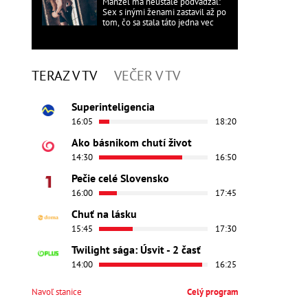
Manžel ma neustále podvádzal:
Sex s inými ženami zastavil až po
tom, čo sa stala táto jedna vec
TERAZ V TV
VEČER V TV
Superinteligencia
16:05
18:20
Ako básnikom chutí život
14:30
16:50
Pečie celé Slovensko
16:00
17:45
Chuť na lásku
15:45
17:30
Twilight sága: Úsvit - 2 časť
14:00
16:25
Navoľ stanice
Celý program