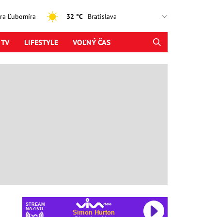
jtra Ľubomíra
32 °C
 TV
LIFESTYLE
VOĽNÝ ČAS
STREAM
NAŽIVO
Simon Hurton