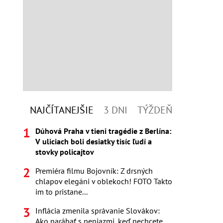
NAJČÍTANEJŠIE
3 DNI
TÝŽDEŇ
Dúhová Praha v tieni tragédie z Berlína:
V uliciach boli desiatky tisíc ľudí a
stovky policajtov
Premiéra filmu Bojovník: Z drsných
chlapov elegáni v oblekoch! FOTO Takto
im to pristane...
Inflácia zmenila správanie Slovákov:
Ako narábať s peniazmi, keď nechcete