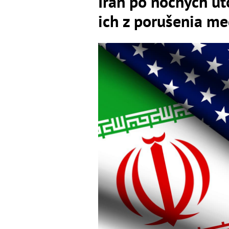
Irán po nočných út
ich z porušenia m