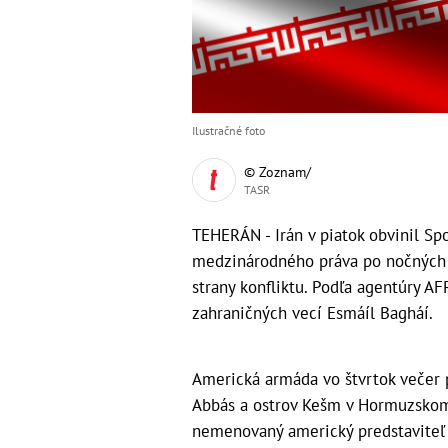
Ilustračné foto
© Zoznam/
TASR
TEHERÁN - Irán v piatok obvinil Sp
medzinárodného práva po nočných 
strany konfliktu. Podľa agentúry AF
zahraničných vecí Esmáíl Bagháí.
Americká armáda vo štvrtok večer 
Abbás a ostrov Kešm v Hormuzskom 
nemenovaný americký predstaviteľ 