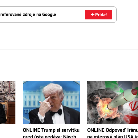
referované zdroje na Google
Pridať
ONLINE Trump si servítku
ONLINE Odpoveď Irán
pred ústa nedáva: Návrh
na mierový plán USA j