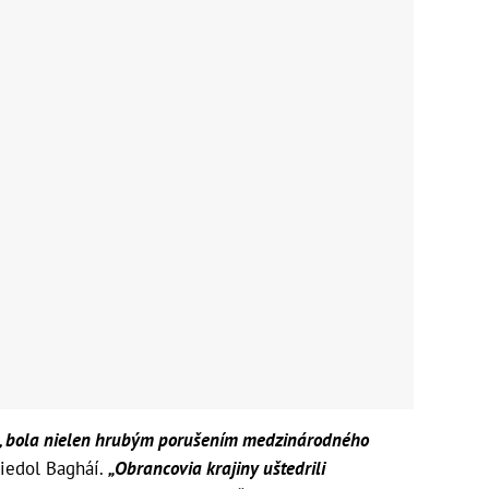
oc, bola nielen hrubým porušením medzinárodného
iedol Bagháí.
„Obrancovia krajiny uštedrili