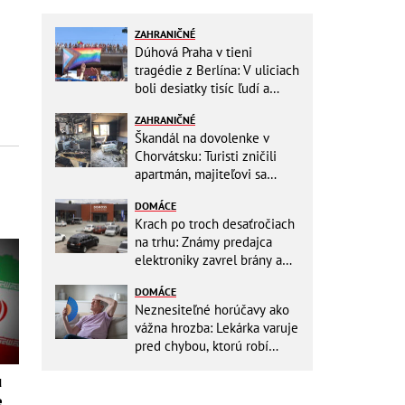
ZAHRANIČNÉ
Dúhová Praha v tieni
tragédie z Berlína: V uliciach
boli desiatky tisíc ľudí a
stovky policajtov
ZAHRANIČNÉ
Škandál na dovolenke v
Chorvátsku: Turisti zničili
apartmán, majiteľovi sa
vysmievali a ešte chcú
DOMÁCE
preplatiť hotel
Krach po troch desaťročiach
na trhu: Známy predajca
elektroniky zavrel brány a
mieri do bankrotu!
DOMÁCE
Neznesiteľné horúčavy ako
vážna hrozba: Lekárka varuje
pred chybou, ktorú robí
väčšina starších ľudí!
u
e