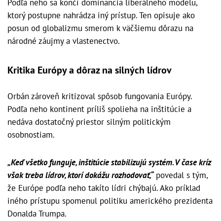
Podľa neho sa končí dominancia liberálneho modelu,
ktorý postupne nahrádza iný prístup. Ten opisuje ako
posun od globalizmu smerom k väčšiemu dôrazu na
národné záujmy a vlastenectvo.
Kritika Európy a dôraz na silných lídrov
Orbán zároveň kritizoval spôsob fungovania Európy.
Podľa neho kontinent príliš spolieha na inštitúcie a
nedáva dostatočný priestor silným politickým
osobnostiam.
„Keď všetko funguje, inštitúcie stabilizujú systém. V čase kríz
však treba lídrov, ktorí dokážu rozhodovať,“
povedal s tým,
že Európe podľa neho takíto lídri chýbajú. Ako príklad
iného prístupu spomenul politiku amerického prezidenta
Donalda Trumpa.