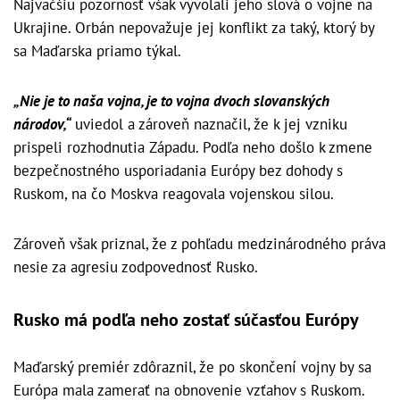
Najväčšiu pozornosť však vyvolali jeho slová o vojne na
Ukrajine. Orbán nepovažuje jej konflikt za taký, ktorý by
sa Maďarska priamo týkal.
„Nie je to naša vojna, je to vojna dvoch slovanských
národov,“
uviedol a zároveň naznačil, že k jej vzniku
prispeli rozhodnutia Západu. Podľa neho došlo k zmene
bezpečnostného usporiadania Európy bez dohody s
Ruskom, na čo Moskva reagovala vojenskou silou.
Zároveň však priznal, že z pohľadu medzinárodného práva
nesie za agresiu zodpovednosť Rusko.
Rusko má podľa neho zostať súčasťou Európy
Maďarský premiér zdôraznil, že po skončení vojny by sa
Európa mala zamerať na obnovenie vzťahov s Ruskom.