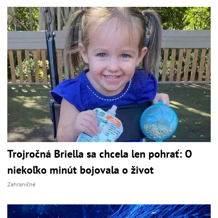
Trojročná Briella sa chcela len pohrať: O
niekoľko minút bojovala o život
Zahraničné