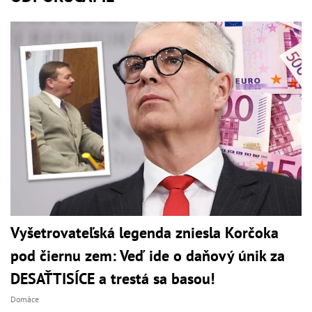
Vyšetrovateľská legenda zniesla Korčoka
pod čiernu zem: Veď ide o daňový únik za
DESAŤTISÍCE a trestá sa basou!
Domáce