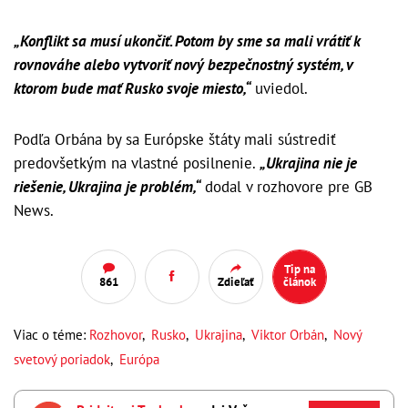
„Konflikt sa musí ukončiť. Potom by sme sa mali vrátiť k
rovnováhe alebo vytvoriť nový bezpečnostný systém, v
ktorom bude mať Rusko svoje miesto,“
uviedol.
Podľa Orbána by sa Európske štáty mali sústrediť
predovšetkým na vlastné posilnenie.
„Ukrajina nie je
riešenie, Ukrajina je problém,“
dodal v rozhovore pre GB
News.
Tip na
861
Zdieľať
článok
Viac o téme:
Rozhovor
,
Rusko
,
Ukrajina
,
Viktor Orbán
,
Nový
svetový poriadok
,
Európa