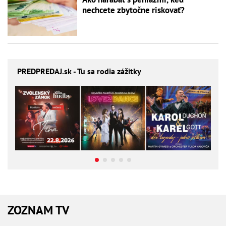
nechcete zbytočne riskovať?
PREDPREDAJ
.sk - Tu sa rodia zážitky
ZOZNAM TV