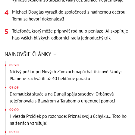
Michael Douglas vyrazil do spoločnosti s nádhernou dcérou:
Tomu sa hovorí dokonalosť!
Telefonát, ktorý môže pripraviť rodinu o peniaze: AI skopíruje
hlas vašich blízkych, odborníci radia jednoduchý trik
NAJNOVŠIE ČLÁNKY
09:20
Ničivý požiar pri Nových Zámkoch napáchal tisícové škody:
Plamene zachvátili až 40 hektárov porastu
09:09
Dramatická situácia na Dunaji spája susedov: Orbánová
telefonovala s Blanárom a Tarabom o urgentnej pomoci
09:00
Hviezda Prcičiek po rozchode: Priznal svoju úchylku... Toto ho
na ženách vzrušuje!
09:00