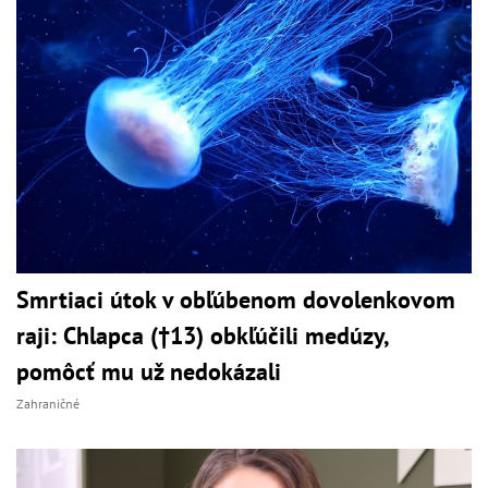
Smrtiaci útok v obľúbenom dovolenkovom
raji: Chlapca (†13) obkľúčili medúzy,
pomôcť mu už nedokázali
Zahraničné