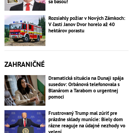
sa basou!
Rozsiahly požiar v Nových Zámkoch:
V časti Janov Dvor horelo až 40
hektárov porastu
ZAHRANIČNÉ
Dramatická situácia na Dunaji spája
susedov: Orbánová telefonovala s
Blanárom a Tarabom o urgentnej
pomoci
Frustrovaný Trump mal zúriť pre
prázdne sklady munície: Biely dom
rázne reaguje na údajné nezhody vo
velení