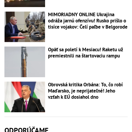
MIMORIADNY ONLINE Ukrajina
odráža jarnú ofenzívu! Rusko prišlo o
tisíce vojakov: Čelí paľbe v Belgorode
Opäť sa poletí k Mesiacu! Raketu už
premiestnili na štartovaciu rampu
Obrovská kritika Orbána: To, čo robí
Maďarsko, je neprijateľné! Jeho
vzťah k EÚ dosiahol dno
ODPORÚČAME