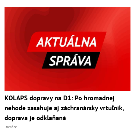
KOLAPS dopravy na D1: Po hromadnej
nehode zasahuje aj záchranársky vrtuľník,
doprava je odklaňaná
Domáce