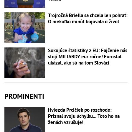
Trojročná Briella sa chcela len pohrať:
O niekoľko minút bojovala o život
Šokujúce štatistiky z EÚ: Fajčenie nás
stojí MILIARDY eur ročne! Eurostat
ukázal, ako sú na tom Slováci
PROMINENTI
Hviezda Prcičiek po rozchode:
Priznal svoju úchylku... Toto ho na
ženách vzrušuje!