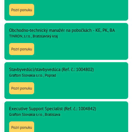
Pozri ponuku
Obchodno-technický manažér na pobočkách - KE, PK, BA
TINRON, s.r.o., Bratislavský kraj
Pozri ponuku
Stavbyvedúci/stavbyvedúca (Ref. č.: 1004802)
Grafton Slovakia s.r.o., Poprad
Pozri ponuku
Executive Support Specialist (Ref. č.: 1004842)
Grafton Slovakia s.r.o., Bratislava
Pozri ponuku