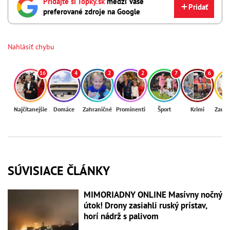
Pridajte si Topky.sk
medzi Vaše
Pridať
preferované zdroje na Google
Nahlásiť chybu
16
4
2
2
7
6
Najčítanejšie
Domáce
Zahraničné
Prominenti
Šport
Krimi
Zaují
SÚVISIACE ČLÁNKY
MIMORIADNY ONLINE Masívny nočný
útok! Drony zasiahli ruský prístav,
horí nádrž s palivom