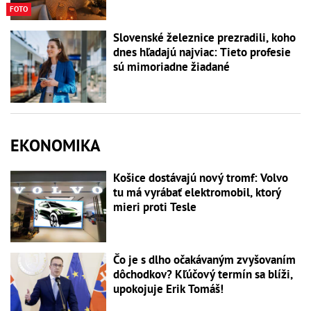
FOTO
Slovenské železnice prezradili, koho
dnes hľadajú najviac: Tieto profesie
sú mimoriadne žiadané
EKONOMIKA
Košice dostávajú nový tromf: Volvo
tu má vyrábať elektromobil, ktorý
mieri proti Tesle
Čo je s dlho očakávaným zvyšovaním
dôchodkov? Kľúčový termín sa blíži,
upokojuje Erik Tomáš!