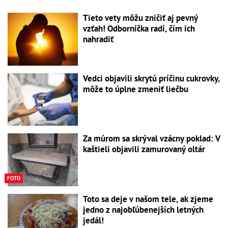
Tieto vety môžu zničiť aj pevný
vzťah! Odborníčka radí, čím ich
nahradiť
Vedci objavili skrytú príčinu cukrovky,
môže to úplne zmeniť liečbu
Za múrom sa skrýval vzácny poklad: V
kaštieli objavili zamurovaný oltár
FOTO
Toto sa deje v našom tele, ak zjeme
jedno z najobľúbenejších letných
jedál!