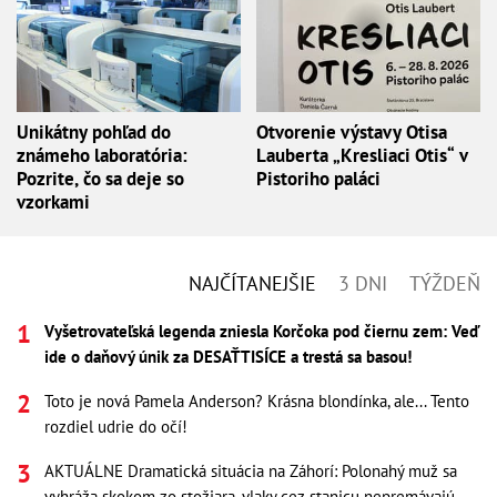
Unikátny pohľad do
Otvorenie výstavy Otisa
známeho laboratória:
Lauberta „Kresliaci Otis“ v
Pozrite, čo sa deje so
Pistoriho paláci
vzorkami
NAJČÍTANEJŠIE
3 DNI
TÝŽDEŇ
Vyšetrovateľská legenda zniesla Korčoka pod čiernu zem: Veď
ide o daňový únik za DESAŤTISÍCE a trestá sa basou!
Toto je nová Pamela Anderson? Krásna blondínka, ale... Tento
rozdiel udrie do očí!
AKTUÁLNE Dramatická situácia na Záhorí: Polonahý muž sa
vyhráža skokom zo stožiara, vlaky cez stanicu nepremávajú