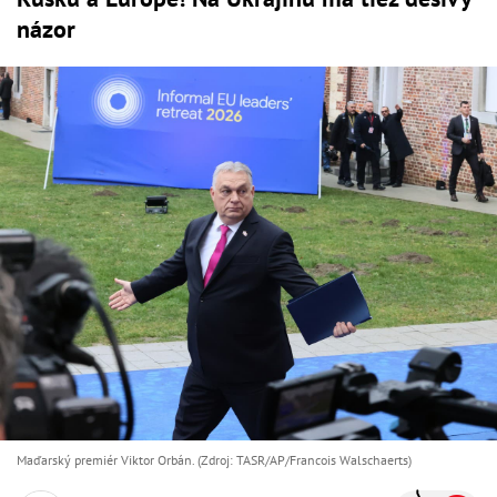
názor
Maďarský premiér Viktor Orbán. (Zdroj: TASR/AP/Francois Walschaerts)