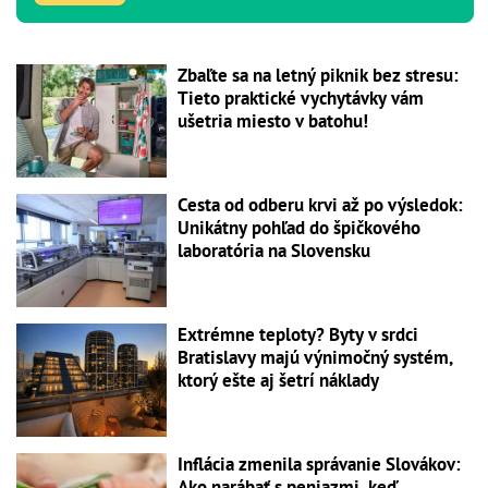
Zbaľte sa na letný piknik bez stresu:
Tieto praktické vychytávky vám
ušetria miesto v batohu!
Cesta od odberu krvi až po výsledok:
Unikátny pohľad do špičkového
laboratória na Slovensku
Extrémne teploty? Byty v srdci
Bratislavy majú výnimočný systém,
ktorý ešte aj šetrí náklady
Inflácia zmenila správanie Slovákov:
Ako narábať s peniazmi, keď