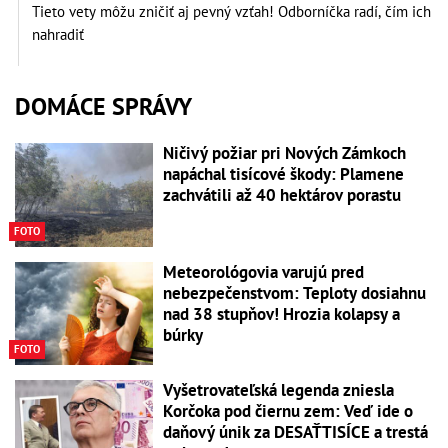
Tieto vety môžu zničiť aj pevný vzťah! Odborníčka radí, čím ich
nahradiť
DOMÁCE SPRÁVY
Ničivý požiar pri Nových Zámkoch
napáchal tisícové škody: Plamene
zachvátili až 40 hektárov porastu
FOTO
Meteorológovia varujú pred
nebezpečenstvom: Teploty dosiahnu
nad 38 stupňov! Hrozia kolapsy a
búrky
FOTO
Vyšetrovateľská legenda zniesla
Korčoka pod čiernu zem: Veď ide o
daňový únik za DESAŤTISÍCE a trestá