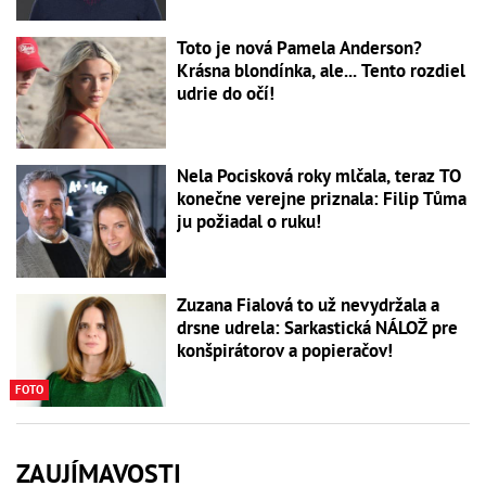
Toto je nová Pamela Anderson?
Krásna blondínka, ale... Tento rozdiel
udrie do očí!
Nela Pocisková roky mlčala, teraz TO
konečne verejne priznala: Filip Tůma
ju požiadal o ruku!
Zuzana Fialová to už nevydržala a
drsne udrela: Sarkastická NÁLOŽ pre
konšpirátorov a popieračov!
FOTO
ZAUJÍMAVOSTI