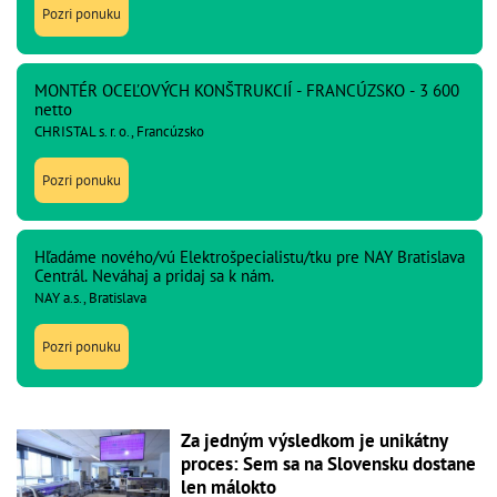
Pozri ponuku
MONTÉR OCEĽOVÝCH KONŠTRUKCIÍ - FRANCÚZSKO - 3 600
netto
CHRISTAL s. r. o., Francúzsko
Pozri ponuku
Hľadáme nového/vú Elektrošpecialistu/tku pre NAY Bratislava
Centrál. Neváhaj a pridaj sa k nám.
NAY a.s., Bratislava
Pozri ponuku
Za jedným výsledkom je unikátny
proces: Sem sa na Slovensku dostane
len málokto