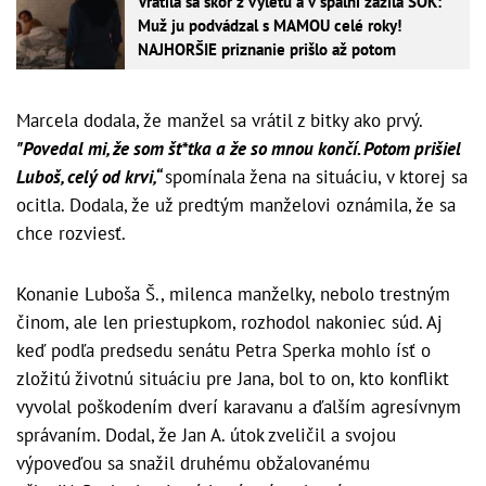
Vrátila sa skôr z výletu a v spálni zažila ŠOK:
Muž ju podvádzal s MAMOU celé roky!
NAJHORŠIE priznanie prišlo až potom
Marcela dodala, že manžel sa vrátil z bitky ako prvý.
"Povedal mi, že som št*tka a že so mnou končí. Potom prišiel
Luboš, celý od krvi,“
spomínala žena na situáciu, v ktorej sa
ocitla. Dodala, že už predtým manželovi oznámila, že sa
chce rozviesť.
Konanie Luboša Š., milenca manželky, nebolo trestným
činom, ale len priestupkom, rozhodol nakoniec súd. Aj
keď podľa predsedu senátu Petra Sperka mohlo ísť o
zložitú životnú situáciu pre Jana, bol to on, kto konflikt
vyvolal poškodením dverí karavanu a ďalším agresívnym
správaním. Dodal, že Jan A. útok zveličil a svojou
výpoveďou sa snažil druhému obžalovanému