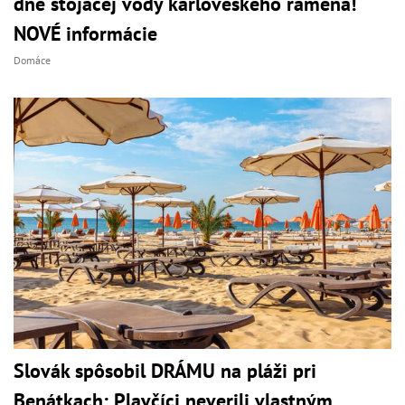
dne stojacej vody karloveského ramena!
NOVÉ informácie
Domáce
Slovák spôsobil DRÁMU na pláži pri
Benátkach: Plavčíci neverili vlastným