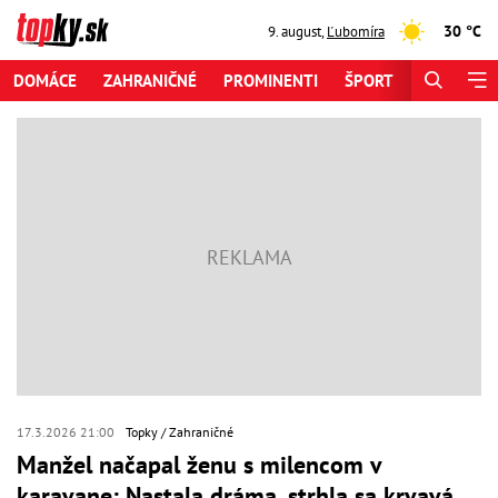
30 °C
9. august
,
Ľubomíra
DOMÁCE
ZAHRANIČNÉ
PROMINENTI
ŠPORT
ZAUJÍMAV
17.3.2026 21:00
Topky
Zahraničné
Manžel načapal ženu s milencom v
karavane: Nastala dráma, strhla sa krvavá