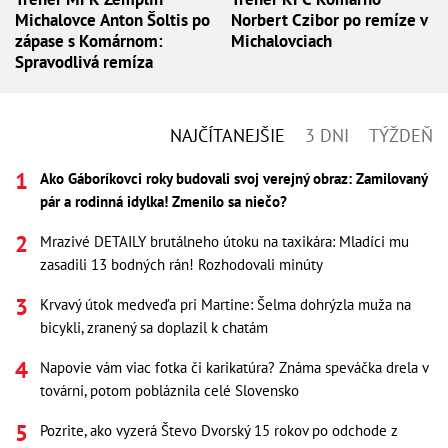
Michalovce Anton Šoltis po
Norbert Czibor po remíze v
zápase s Komárnom:
Michalovciach
Spravodlivá remíza
NAJČÍTANEJŠIE
3 DNI
TÝŽDEŇ
Ako Gáboríkovci roky budovali svoj verejný obraz: Zamilovaný
pár a rodinná idylka! Zmenilo sa niečo?
Mrazivé DETAILY brutálneho útoku na taxikára: Mladíci mu
zasadili 13 bodných rán! Rozhodovali minúty
Krvavý útok medveďa pri Martine: Šelma dohrýzla muža na
bicykli, zranený sa doplazil k chatám
Napovie vám viac fotka či karikatúra? Známa speváčka drela v
továrni, potom pobláznila celé Slovensko
Pozrite, ako vyzerá Števo Dvorský 15 rokov po odchode z