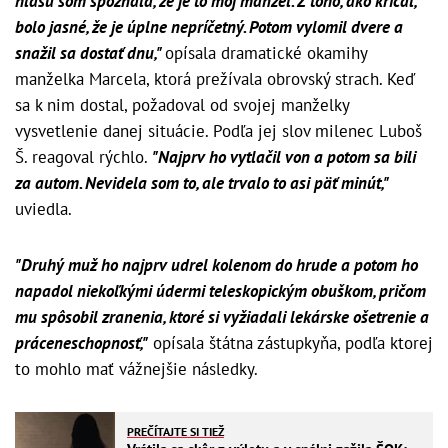
hlasu som spoznala, že je to môj manžel. Z toho, ako kričal,
bolo jasné, že je úplne nepríčetný. Potom vylomil dvere a
snažil sa dostať dnu,"
opísala dramatické okamihy
manželka Marcela, ktorá prežívala obrovský strach. Keď
sa k nim dostal, požadoval od svojej manželky
vysvetlenie danej situácie. Podľa jej slov milenec Luboš
Š. reagoval rýchlo.
"Najprv ho vytlačil von a potom sa bili
za autom. Nevidela som to, ale trvalo to asi päť minút,"
uviedla.
"Druhý muž ho najprv udrel kolenom do hrude a potom ho
napadol niekoľkými údermi teleskopickým obuškom, pričom
mu spôsobil zranenia, ktoré si vyžiadali lekárske ošetrenie a
práceneschopnosť,"
opísala štátna zástupkyňa, podľa ktorej
to mohlo mať vážnejšie následky.
PREČÍTAJTE SI TIEŽ