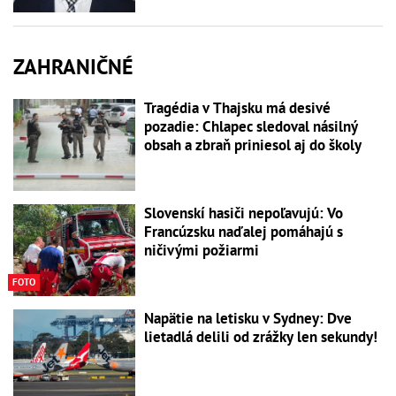
ZAHRANIČNÉ
Tragédia v Thajsku má desivé
pozadie: Chlapec sledoval násilný
obsah a zbraň priniesol aj do školy
Slovenskí hasiči nepoľavujú: Vo
Francúzsku naďalej pomáhajú s
ničivými požiarmi
FOTO
Napätie na letisku v Sydney: Dve
lietadlá delili od zrážky len sekundy!