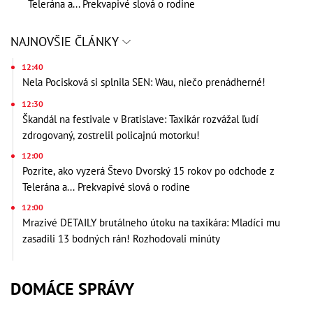
Telerána a... Prekvapivé slová o rodine
NAJNOVŠIE ČLÁNKY
12:40
Nela Pocisková si splnila SEN: Wau, niečo prenádherné!
12:30
Škandál na festivale v Bratislave: Taxikár rozvážal ľudí
zdrogovaný, zostrelil policajnú motorku!
12:00
Pozrite, ako vyzerá Števo Dvorský 15 rokov po odchode z
Telerána a... Prekvapivé slová o rodine
12:00
Mrazivé DETAILY brutálneho útoku na taxikára: Mladíci mu
zasadili 13 bodných rán! Rozhodovali minúty
DOMÁCE SPRÁVY