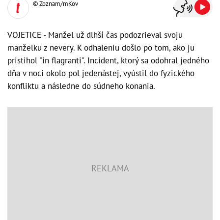
© Zoznam/mKov
VOJETICE - Manžel už dlhší čas podozrieval svoju
manželku z nevery. K odhaleniu došlo po tom, ako ju
pristihol "in flagranti". Incident, ktorý sa odohral jedného
dňa v noci okolo pol jedenástej, vyústil do fyzického
konfliktu a následne do súdneho konania.