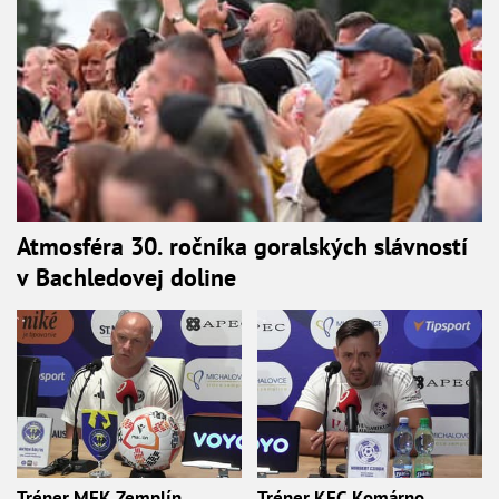
Atmosféra 30. ročníka goralských slávností
v Bachledovej doline
Tréner MFK Zemplín
Tréner KFC Komárno