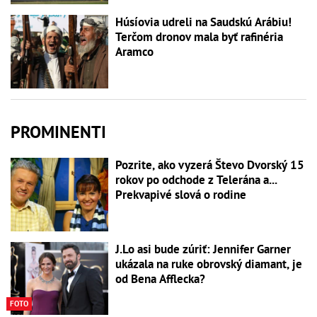
Húsíovia udreli na Saudskú Arábiu!
Terčom dronov mala byť rafinéria
Aramco
PROMINENTI
Pozrite, ako vyzerá Števo Dvorský 15
rokov po odchode z Telerána a...
Prekvapivé slová o rodine
J.Lo asi bude zúriť: Jennifer Garner
ukázala na ruke obrovský diamant, je
od Bena Afflecka?
FOTO