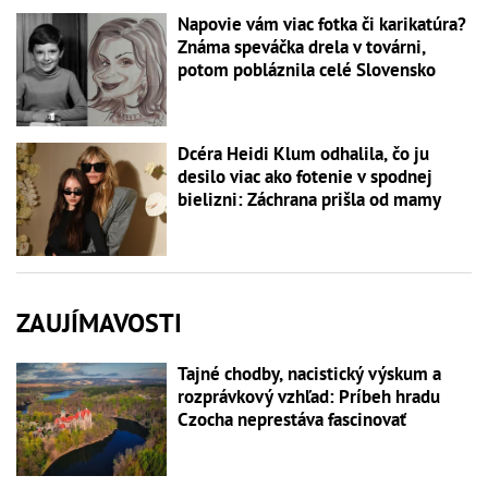
Napovie vám viac fotka či karikatúra?
Známa speváčka drela v továrni,
potom pobláznila celé Slovensko
Dcéra Heidi Klum odhalila, čo ju
desilo viac ako fotenie v spodnej
bielizni: Záchrana prišla od mamy
ZAUJÍMAVOSTI
Tajné chodby, nacistický výskum a
rozprávkový vzhľad: Príbeh hradu
Czocha neprestáva fascinovať