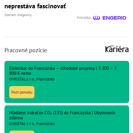
neprestáva fascinovať
Zoznam magazíny
Pracovné pozície
Elektrikár do Francúzska – dlhodobé projekty | 3 200 – 3
800 € netto
CHRISTAL s. r. o., Francúzsko
Pozri ponuku
Hľadáme zváračov CO₂ (135) do Francúzska | Ubytovanie
zdarma
CHRISTAL s. r. o., Francúzsko