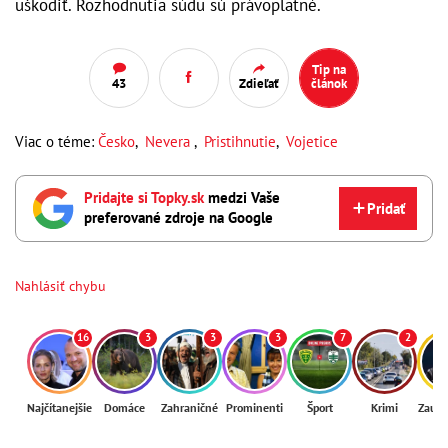
uškodiť. Rozhodnutia súdu sú právoplatné.
Tip na
43
Zdieľať
článok
Viac o téme:
Česko
,
Nevera
,
Pristihnutie
,
Vojetice
Pridajte si Topky.sk
medzi Vaše
Pridať
preferované zdroje na Google
Nahlásiť chybu
16
3
3
3
7
2
Najčítanejšie
Domáce
Zahraničné
Prominenti
Šport
Krimi
Zaují