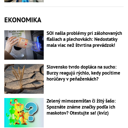
EKONOMIKA
SOI našla problémy pri zálohovaných
fľašiach a plechovkách: Nedostatky
mala viac než štvrtina prevádzok!
Slovensko tvrdo dopláca na sucho:
Burzy reagujú rýchlo, kedy pocítime
horúčavy v peňaženkách?
Zelený mimozemšťan či žltý šašo:
Spoznáte známe značky podľa ich
maskotov? Otestujte sa! (kvíz)