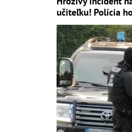
Hrozivý incident n
učiteľku! Polícia h