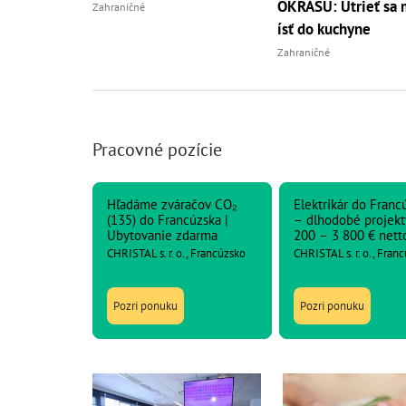
OKRASU: Utrieť sa 
Zahraničné
ísť do kuchyne
Zahraničné
Pracovné pozície
Hľadáme zváračov CO₂
Elektrikár do Franc
(135) do Francúzska |
– dlhodobé projekt
Ubytovanie zdarma
200 – 3 800 € nett
CHRISTAL s. r. o., Francúzsko
CHRISTAL s. r. o., Fran
Pozri ponuku
Pozri ponuku