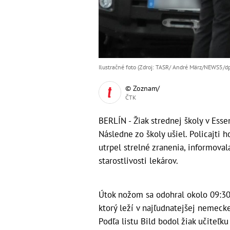
Ilustračné foto (Zdroj: TASR/ André März/NEWS5/d
© Zoznam/
ČTK
BERLÍN - Žiak strednej školy v Es
Následne zo školy ušiel. Policajti 
utrpel strelné zranenia, informovala
starostlivosti lekárov.
Útok nožom sa odohral okolo 09:30 
ktorý leží v najľudnatejšej nemecke
Podľa listu Bild bodol žiak učiteľku