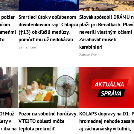
požiar
Smrtiaci útok v obľúbenom
Slovák spôsobil DRÁMU n
sičom
dovolenkovom raji: Chlapca
pláži pri Benátkach: Plavč
lameňmi
(†13) obkľúčili medúzy,
neverili vlastným očiam!
sto
pomôcť mu už nedokázali
Zasahovať museli
karabinieri
Zahraničné
Zahraničné
O! Muž
Pozor na sobotné horúčavy:
KOLAPS dopravy na D1: 
lety v
V TEJTO oblasti môže
hromadnej nehode zasah
r iba na
teplota prekročiť
aj záchranársky vrtuľník,