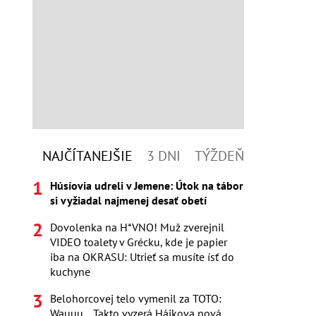
NAJČÍTANEJŠIE
3 DNI
TÝŽDEŇ
Húsíovia udreli v Jemene: Útok na tábor
si vyžiadal najmenej desať obetí
Dovolenka na H*VNO! Muž zverejnil
VIDEO toalety v Grécku, kde je papier
iba na OKRASU: Utrieť sa musíte ísť do
kuchyne
Belohorcovej telo vymenil za TOTO:
Wauuu... Takto vyzerá Hájkova nová