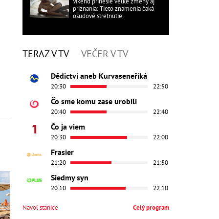
Víkend prinesie veľké zmeny aj
priznania: Tieto znamenia čaká
osudové stretnutie
TERAZ V TV
VEČER V TV
Dědictví aneb Kurvaseneříká
20:30
22:50
Čo sme komu zase urobili
20:40
22:40
Čo ja viem
20:30
22:00
Frasier
21:20
21:50
Siedmy syn
20:10
22:10
Navoľ stanice
Celý program