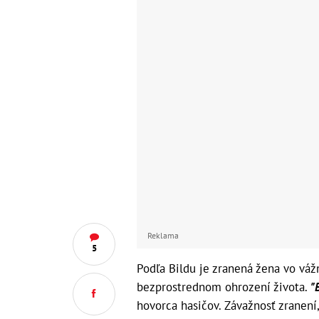
Reklama
5
Podľa Bildu je zranená žena vo vážn
bezprostrednom ohrození života.
"
hovorca hasičov. Závažnosť zranení,