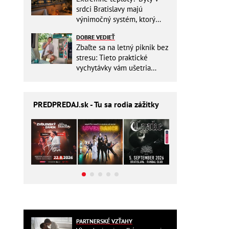
srdci Bratislavy majú
výnimočný systém, ktorý
ešte aj šetrí náklady
DOBRE VEDIEŤ
Zbaľte sa na letný piknik bez
stresu: Tieto praktické
vychytávky vám ušetria
miesto v batohu!
PREDPREDAJ
.sk - Tu sa rodia zážitky
PARTNERSKÉ VZŤAHY