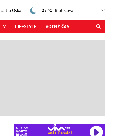
, zajtra Oskar
27 °C
 TV
LIFESTYLE
VOĽNÝ ČAS
STREAM
NAŽIVO
Lewis Capaldi