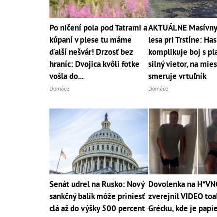
Po ničení pola pod Tatrami a
AKTUÁLNE Masívny 
kúpaní v plese tu máme
lesa pri Trstíne: Ha
ďalší nešvár! Drzosť bez
komplikuje boj s p
hraníc: Dvojica kvôli fotke
silný vietor, na mie
vošla do...
smeruje vrtuľník
Domáce
Domáce
Senát udrel na Rusko: Nový
Dovolenka na H*VN
sankčný balík môže priniesť
zverejnil VIDEO toa
clá až do výšky 500 percent
Grécku, kde je papie