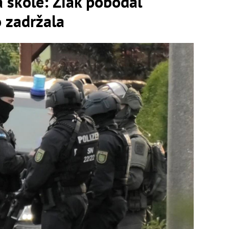
a škole: Žiak pobodal
o zadržala