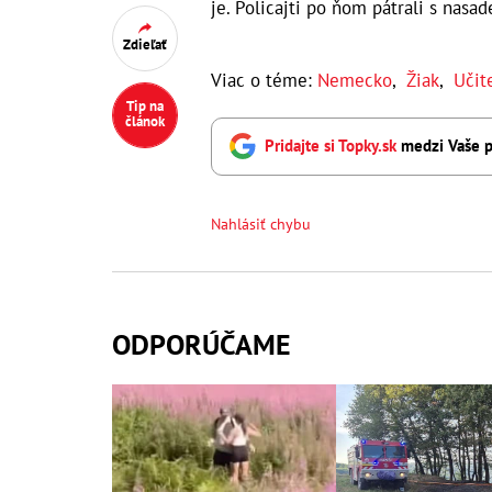
je. Policajti po ňom pátrali s nasad
Zdieľať
Viac o téme:
Nemecko
,
Žiak
,
Učit
Tip na
článok
Pridajte si Topky.sk
medzi Vaše p
Nahlásiť chybu
ODPORÚČAME