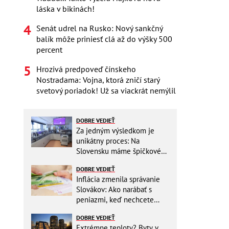
láska v bikinách!
Senát udrel na Rusko: Nový sankčný
balík môže priniesť clá až do výšky 500
percent
Hrozivá predpoveď čínskeho
Nostradama: Vojna, ktorá zničí starý
svetový poriadok! Už sa viackrát nemýlil
DOBRE VEDIEŤ
Za jedným výsledkom je
unikátny proces: Na
Slovensku máme špičkové
pracovisko
DOBRE VEDIEŤ
Inflácia zmenila správanie
Slovákov: Ako narábať s
peniazmi, keď nechcete
zbytočne riskovať?
DOBRE VEDIEŤ
Extrémne teploty? Byty v