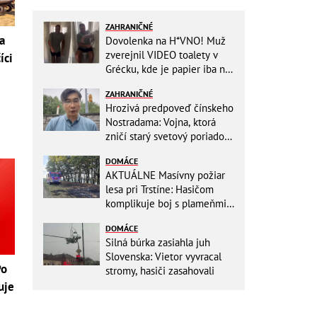
ZAHRANIČNÉ
a
Dovolenka na H*VNO! Muž
zverejnil VIDEO toalety v
íci
Grécku, kde je papier iba na
OKRASU: Utrieť sa musíte ísť
ZAHRANIČNÉ
do kuchyne
Hrozivá predpoveď čínskeho
Nostradama: Vojna, ktorá
zničí starý svetový poriadok!
Už sa viackrát nemýlil
DOMÁCE
AKTUÁLNE Masívny požiar
lesa pri Trstíne: Hasičom
komplikuje boj s plameňmi
silný vietor, na miesto
DOMÁCE
smeruje vrtuľník
Silná búrka zasiahla juh
Slovenska: Vietor vyvracal
Po
stromy, hasiči zasahovali
uje