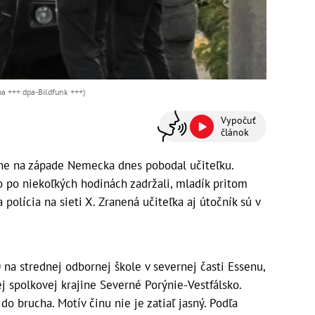
pa +++ dpa-Bildfunk +++)
Vypočuť
článok
sene na západe Nemecka dnes pobodal učiteľku.
ho po niekoľkých hodinách zadržali, mladík pritom
 polícia na sieti X. Zranená učiteľka aj útočník sú v
na strednej odbornej škole v severnej časti Essenu,
j spolkovej krajine Severné Porýnie-Vestfálsko.
 do brucha. Motív činu nie je zatiaľ jasný. Podľa