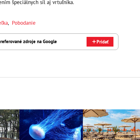
ením špeciálnych síl aj vrtuľníka.
eľka
,
Pobodanie
referované zdroje na Google
Pridať