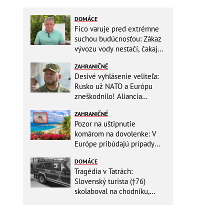
DOMÁCE
Fico varuje pred extrémne
suchou budúcnosťou: Zákaz
vývozu vody nestačí, čakajú
nás miliardové investície
ZAHRANIČNÉ
Desivé vyhlásenie veliteľa:
Rusko už NATO a Európu
zneškodnilo! Aliancia
Moskve neublíži
ZAHRANIČNÉ
Pozor na uštipnutie
komárom na dovolenke: V
Európe pribúdajú prípady
nebezpečného ochorenia!
DOMÁCE
Tragédia v Tatrách:
Slovenský turista (†76)
skolaboval na chodníku,
oživiť sa ho už nepodarilo