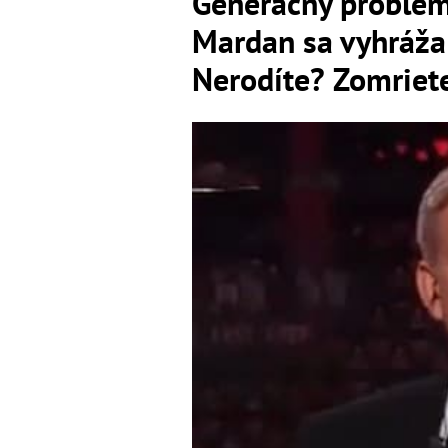
Generačný problém
Mardan sa vyhráž
Nerodíte? Zomriet