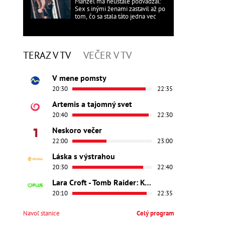
Manžel ma neustále podvádzal:
Sex s inými ženami zastavil až po
tom, čo sa stala táto jedna vec
TERAZ V TV
VEČER V TV
V mene pomsty
20:30
22:35
Artemis a tajomný svet
20:40
22:30
Neskoro večer
22:00
23:00
Láska s výstrahou
20:30
22:40
Lara Croft - Tomb Raider: Kolíska života
20:10
22:35
Navoľ stanice
Celý program