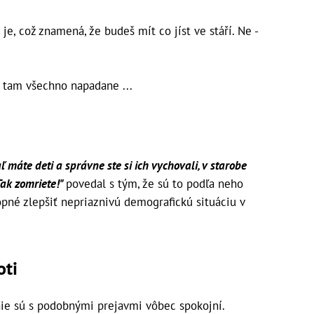
 je, což znamená, že budeš mít co jíst ve stáří. Ne -
je tam všechno napadane ...
ľ máte deti a správne ste si ich vychovali, v starobe
Tak zomriete!"
povedal s tým, že sú to podľa neho
opné zlepšiť nepriaznivú demografickú situáciu v
oti
nie sú s podobnými prejavmi vôbec spokojní.