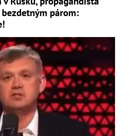
 v Rusku, propagandista
a bezdetným párom:
e!