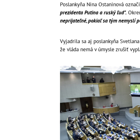
Poslankyňa Nina Ostaninová označ
prezidenta Putina a ruský ľud".
Okrem
neprijateľné, pokiaľ sa tým nemyslí po
Vyjadrila sa aj poslankyňa Svetlana
že vláda nemá v úmysle zrušiť vyp