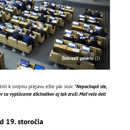
Zobraziť galériu
(2)
nil k svojmu prejavu ešte pár slov.
"Nepochopil ste,
ov sa vyplácanie dôchodkov aj tak zruší. Mať veľa detí
d 19. storočia