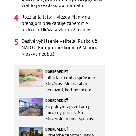
vrátilo prevádzku do normálu
Rozžiarila leto: Hviezda Mamy na
prenájom prekvapuje záberom v
bikinách. Ukázala viac než úsmev!
Desivé vyhlásenie veliteľa: Rusko už
NATO a Európu zneškodnilo! Aliancia
Moskve neublíži
DOBRE VEDIEŤ
Inflácia zmenila správanie
Slovákov: Ako narábať s
peniazmi, keď nechcete
zbytočne riskovať?
DOBRE VEDIEŤ
Za jedným výsledkom je
unikátny proces: Na
Slovensku máme špičkové
pracovisko
DOBRE VEDIEŤ
Extrémne teploty? Byty v