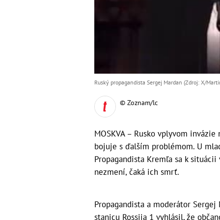
Ruský propagandista Sergej Mardan (Zdroj: X/Marti
© Zoznam/lc
MOSKVA – Rusko vplyvom invázie n
bojuje s ďalším problémom. U mlad
Propagandista Kremľa sa k situácii 
nezmení, čaká ich smrť.
Propagandista a moderátor Sergej M
stanicu Rossija 1 vyhlásil, že občan