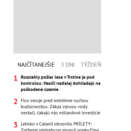
NAJČÍTANEJŠIE
3 DNI
TÝŽDEŇ
Rozsiahly požiar lesa v Trstíne je pod
kontrolou: Hasiči naďalej dohliadajú na
poškodené územie
Fico varuje pred extrémne suchou
budúcnosťou: Zákaz vývozu vody
nestačí, čakajú nás miliardové investície
Letisko v Catanii obnovilo PRÍLETY:
Zníženie výstrahy po erupcii sopky Etna