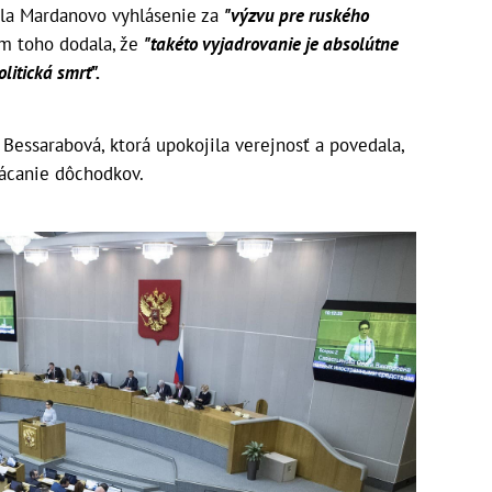
ila Mardanovo vyhlásenie za
"výzvu pre ruského
 toho dodala, že
"takéto vyjadrovanie je absolútne
litická smrť".
 Bessarabová, ktorá upokojila verejnosť a povedala,
lácanie dôchodkov.