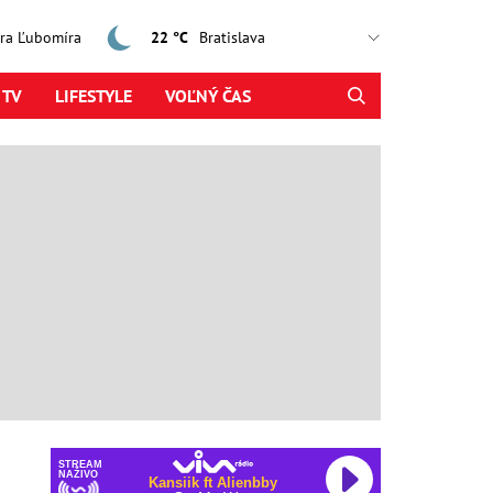
jtra Ľubomíra
22 °C
 TV
LIFESTYLE
VOĽNÝ ČAS
STREAM
NAŽIVO
Kansiik ft Alienbby