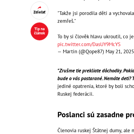
Zdieľať
"Takže jsi porodila děti a vychovala
zemřeš."
Tip na
článok
To by si člověk hlavu ukroutil, co 
pic.twitter.com/DasUY9McYS
— Martin (@Qope87)
May 21, 2025
"Zrušme tie prekliate dôchodky. Pokia
bude o vás postarané. Nemáte deti? 
jediné opatrenia, ktoré by boli sch
Ruskej federácii.
Poslanci sú zasadne pr
Členovia ruskej Štátnej dumy, ale 