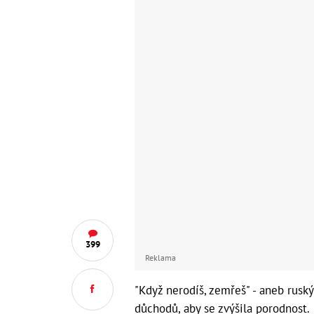
399
Reklama
"Když nerodíš, zemřeš" - aneb rusk
důchodů, aby se zvýšila porodnost.