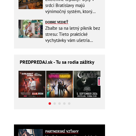
srdci Bratislavy majú
výnimočný systém, ktorý
ešte aj šetrí náklady
DOBRE VEDIEŤ
Zbaľte sa na letný piknik bez
stresu: Tieto praktické
vychytávky vám ušetria
miesto v batohu!
PREDPREDAJ
.sk - Tu sa rodia zážitky
PARTNERSKÉ VZŤAHY