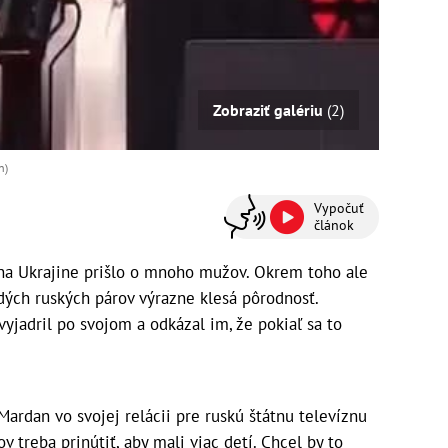
Zobraziť galériu
(2)
n)
Vypočuť
článok
a Ukrajine prišlo o mnoho mužov. Okrem toho ale
ých ruských párov výrazne klesá pôrodnosť.
vyjadril po svojom a odkázal im, že pokiaľ sa to
ardan vo svojej relácii pre ruskú štátnu televíznu
ov treba prinútiť, aby mali viac detí. Chcel by to