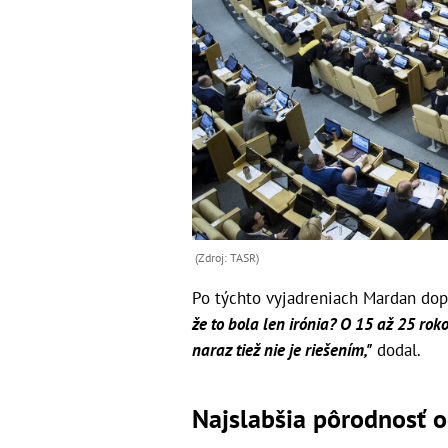
(Zdroj: TASR)
Po týchto vyjadreniach Mardan dopl
že to bola len irónia? O 15 až 25 rok
naraz tiež nie je riešením,"
dodal.
Najslabšia pôrodnosť o