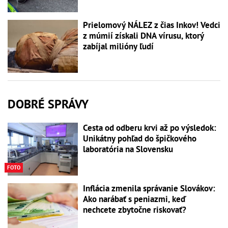
Prielomový NÁLEZ z čias Inkov! Vedci
z múmií získali DNA vírusu, ktorý
zabíjal milióny ľudí
DOBRÉ SPRÁVY
Cesta od odberu krvi až po výsledok:
Unikátny pohľad do špičkového
laboratória na Slovensku
FOTO
Inflácia zmenila správanie Slovákov:
Ako narábať s peniazmi, keď
nechcete zbytočne riskovať?