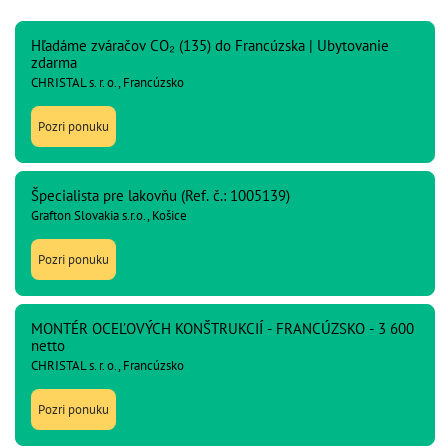
Hľadáme zváračov CO₂ (135) do Francúzska | Ubytovanie
zdarma
CHRISTAL s. r. o., Francúzsko
Pozri ponuku
Špecialista pre lakovňu (Ref. č.: 1005139)
Grafton Slovakia s.r.o., Košice
Pozri ponuku
MONTÉR OCEĽOVÝCH KONŠTRUKCIÍ - FRANCÚZSKO - 3 600
netto
CHRISTAL s. r. o., Francúzsko
Pozri ponuku