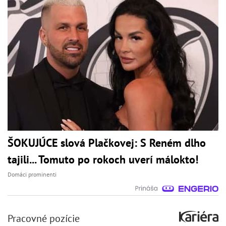
ŠOKUJÚCE slová Plačkovej: S Reném dlho
tajili... Tomuto po rokoch uverí málokto!
Domáci prominenti
Pracovné pozície