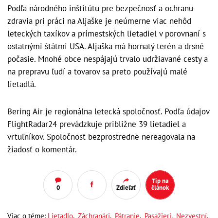
Podľa národného inštitútu pre bezpečnosť a ochranu
zdravia pri práci na Aljaške je neúmerne viac nehôd
leteckých taxíkov a prímestských lietadiel v porovnaní s
ostatnými štátmi USA. Aljaška má hornatý terén a drsné
počasie. Mnohé obce nespájajú trvalo udržiavané cesty a
na prepravu ľudí a tovarov sa preto používajú malé
lietadlá.
Bering Air je regionálna letecká spoločnosť. Podľa údajov
FlightRadar24 prevádzkuje približne 39 lietadiel a
vrtuľníkov. Spoločnosť bezprostredne nereagovala na
žiadosť o komentár.
Tip na
0
Zdieľať
článok
Viac o téme:
Lietadlo
,
Záchranári
,
Pátranie
,
Pasažieri
,
Nezvestní
,