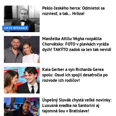
Peklo českého herca: Odmietol sa
rozviesť, a tak... Hrôza!
128 FB INTERAKCIÍ
Manželka Attilu Végha rozpálila
Chorvátsko: FOTO v plavkách vyráža
dych! TAKÝTO zadok sa len tak nevidí
Kaia Gerber a syn Richarda Gerea
spolu: Osud ich spojil desaťročia po
rozvode ich rodičov!
Úspešný Slovák chystá veľké novinky:
Luxusná svadba na Santorini aj
tajomná šou v Bratislave!