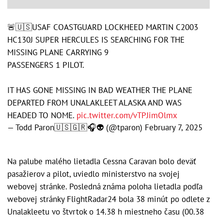
🚨🇺🇸USAF COASTGUARD LOCKHEED MARTIN C2003
HC130J SUPER HERCULES IS SEARCHING FOR THE
MISSING PLANE CARRYING 9
PASSENGERS 1 PILOT.
IT HAS GONE MISSING IN BAD WEATHER THE PLANE
DEPARTED FROM UNALAKLEET ALASKA AND WAS
HEADED TO NOME.
pic.twitter.com/vTPJimOlmx
— Todd Paron🇺🇸🇬🇷🎧👽 (@tparon)
February 7, 2025
Na palube malého lietadla Cessna Caravan bolo deväť
pasažierov a pilot, uviedlo ministerstvo na svojej
webovej stránke. Posledná známa poloha lietadla podľa
webovej stránky FlightRadar24 bola 38 minút po odlete z
Unalakleetu vo štvrtok o 14.38 h miestneho času (00.38