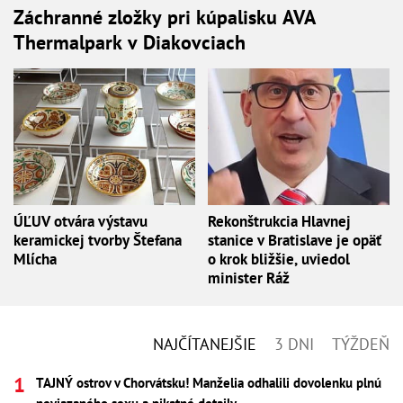
Záchranné zložky pri kúpalisku AVA
Thermalpark v Diakovciach
ÚĽUV otvára výstavu
Rekonštrukcia Hlavnej
keramickej tvorby Štefana
stanice v Bratislave je opäť
Mlícha
o krok bližšie, uviedol
minister Ráž
NAJČÍTANEJŠIE
3 DNI
TÝŽDEŇ
TAJNÝ ostrov v Chorvátsku! Manželia odhalili dovolenku plnú