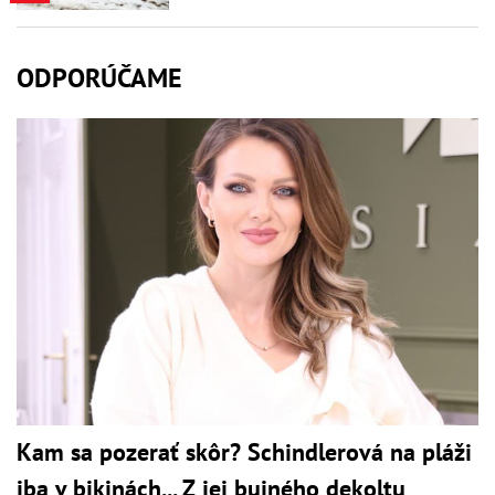
ODPORÚČAME
Kam sa pozerať skôr? Schindlerová na pláži
iba v bikinách... Z jej bujného dekoltu