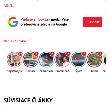
Aljaška
Pridajte si Topky.sk
medzi Vaše
Pridať
preferované zdroje na Google
Nahlásiť chybu
16
3
6
5
7
4
Najčítanejšie
Domáce
Zahraničné
Prominenti
Šport
Krimi
Zaují
SÚVISIACE ČLÁNKY