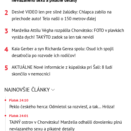
neviazaného sexu a pikatné detaily
Desivé VIDEO len pre silné žalúdky: Chlapca zabilo na
priechode auto! Telo našli o 150 metrov ďalej
Manželka Attilu Végha rozpálila Chorvátsko: FOTO v plavkách
vyráža dych! TAKÝTO zadok sa len tak nevidí
Kaia Gerber a syn Richarda Gerea spolu: Osud ich spojil
desaťročia po rozvode ich rodičov!
AKTUÁLNE Nové informácie z kúpaliska pri Šali: 8 ľudí
skončilo v nemocnici
NAJNOVŠIE ČLÁNKY
Piatok 24:10
Peklo českého herca: Odmietol sa rozviesť, a tak... Hrôza!
Piatok 24:01
TAJNÝ ostrov v Chorvátsku! Manželia odhalili dovolenku plnú
neviazaného sexu a pikatné detaily