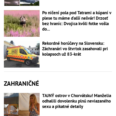
Po ničení pola pod Tatrami a kúpaní v
plese tu máme ďalší nešvár! Drzosť
bez hraníc: Dvojica kvôli fotke vošla
do...
Rekordné horúčavy na Slovensku:
Záchranári vo štvrtok zasahovali pri
kolapsoch už 83-krát
ZAHRANIČNÉ
TAJNÝ ostrov v Chorvátsku! Manželia
odhalili dovolenku plnú neviazaného
sexu a pikatné detaily