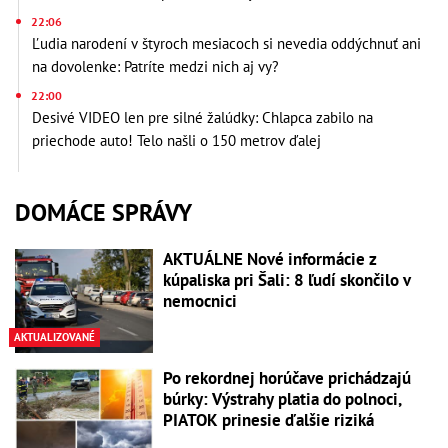
22:06
Ľudia narodení v štyroch mesiacoch si nevedia oddýchnuť ani
na dovolenke: Patríte medzi nich aj vy?
22:00
Desivé VIDEO len pre silné žalúdky: Chlapca zabilo na
priechode auto! Telo našli o 150 metrov ďalej
DOMÁCE SPRÁVY
AKTUÁLNE Nové informácie z
kúpaliska pri Šali: 8 ľudí skončilo v
nemocnici
AKTUALIZOVANÉ
Po rekordnej horúčave prichádzajú
búrky: Výstrahy platia do polnoci,
PIATOK prinesie ďalšie riziká