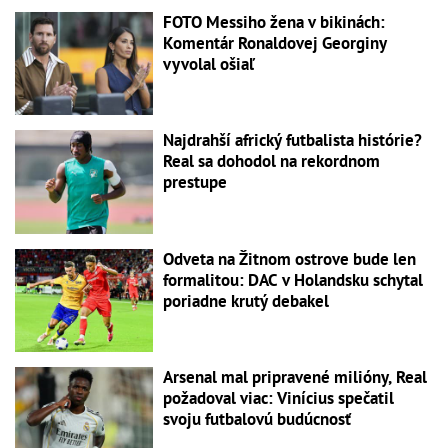
FOTO Messiho žena v bikinách:
Komentár Ronaldovej Georginy
vyvolal ošiaľ
Najdrahší africký futbalista histórie?
Real sa dohodol na rekordnom
prestupe
Odveta na Žitnom ostrove bude len
formalitou: DAC v Holandsku schytal
poriadne krutý debakel
Arsenal mal pripravené milióny, Real
požadoval viac: Vinícius spečatil
svoju futbalovú budúcnosť