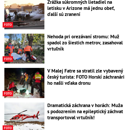
Zrážka súkromných lietadiel na
letisku v Arizone má jednu obeť,
ďalší sú zranení
FOTO
Nehoda pri orezávaní stromu: Muž
spadol zo šiestich metrov, zasahoval
vrtuľník
FOTO
V Malej Fatre sa stratil zle vybavený
český turista: FOTO Horskí záchranári
ho našli vďaka dronu
FOTO
Dramatická záchrana v horách: Muža
s podozrením na epileptický záchvat
transportoval vrtuľník!
FOTO