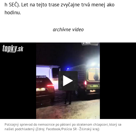
h SEČ). Let na tejto trase zvyčajne trvá menej ako
hodinu.
archívne video
Policajný sprievod do nemocnice po pátraní po stratenom chlapcovi, ktorý sa
našiel podchladený (Zdroj: Facebook/Polícia SR - Žilinský kraj)