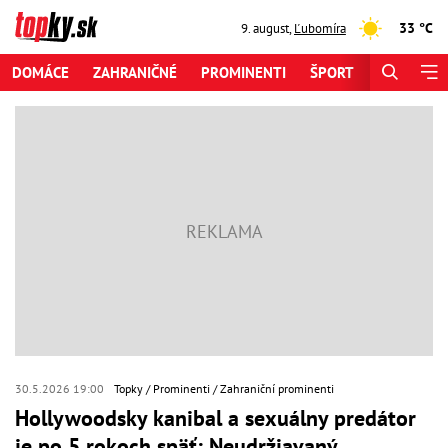
33 °C
9. august
,
Ľubomíra
DOMÁCE
ZAHRANIČNÉ
PROMINENTI
ŠPORT
ZAUJÍMAV
30.5.2026 19:00
Topky
Prominenti
Zahraniční prominenti
Hollywoodsky kanibal a sexuálny predátor
je po 5 rokoch späť: Neudržiavaný,