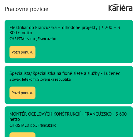
Pracovné pozície
Elektrikár do Francúzska – dlhodobé projekty | 3 200 – 3
800 € netto
CHRISTAL s. r. o., Francúzsko
Pozri ponuku
Špecialista/ špecialistka na fixné siete a služby - Lučenec
Slovak Telekom, Slovenská republika
Pozri ponuku
MONTÉR OCEĽOVÝCH KONŠTRUKCIÍ - FRANCÚZSKO - 3 600
netto
CHRISTAL s. r. o., Francúzsko