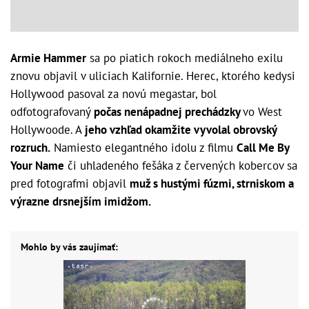
Armie Hammer
sa po piatich rokoch mediálneho exilu
znovu objavil v uliciach Kalifornie. Herec, ktorého kedysi
Hollywood pasoval za novú megastar, bol
odfotografovaný
počas nenápadnej prechádzky
vo West
Hollywoode. A
jeho vzhľad okamžite vyvolal obrovský
rozruch.
Namiesto elegantného idolu z filmu
Call Me By
Your Name
či uhladeného fešáka z červených kobercov sa
pred fotografmi objavil
muž s hustými fúzmi, strniskom a
výrazne drsnejším imidžom.
Mohlo by vás zaujímať: