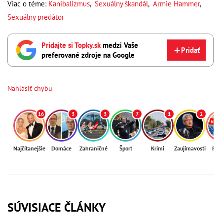
Viac o téme:
Kanibalizmus
,
Sexuálny škandál
,
Armie Hammer
,
Sexuálny predátor
Pridajte si Topky.sk
medzi Vaše
Pridať
preferované zdroje na Google
Nahlásiť chybu
16
3
3
7
1
2
Najčítanejšie
Domáce
Zahraničné
Šport
Krimi
Zaujímavosti
Reg
SÚVISIACE ČLÁNKY