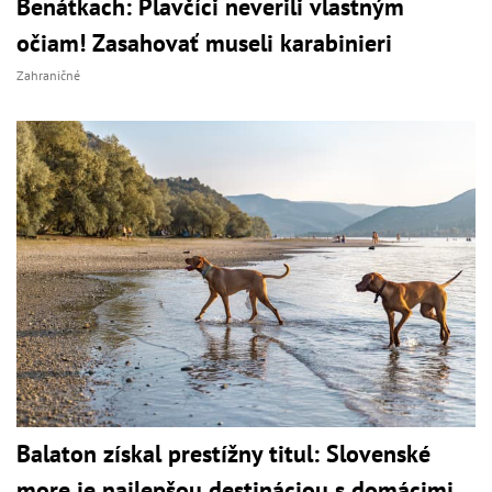
Benátkach: Plavčíci neverili vlastným
očiam! Zasahovať museli karabinieri
Zahraničné
Balaton získal prestížny titul: Slovenské
more je najlepšou destináciou s domácimi