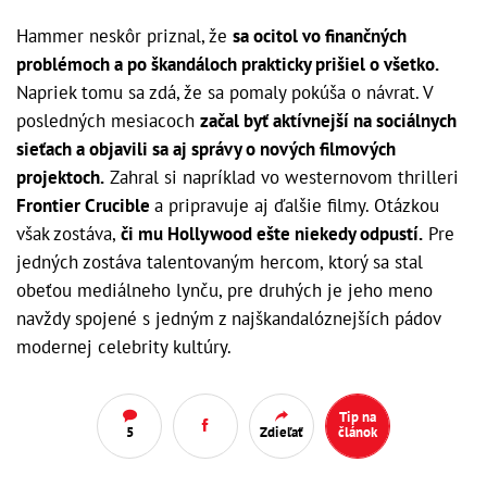
Hammer neskôr priznal, že
sa ocitol vo finančných
problémoch a po škandáloch prakticky prišiel o všetko.
Napriek tomu sa zdá, že sa pomaly pokúša o návrat. V
posledných mesiacoch
začal byť aktívnejší na sociálnych
sieťach a objavili sa aj správy o nových filmových
projektoch.
Zahral si napríklad vo westernovom thrilleri
Frontier Crucible
a pripravuje aj ďalšie filmy. Otázkou
však zostáva,
či mu Hollywood ešte niekedy odpustí.
Pre
jedných zostáva talentovaným hercom, ktorý sa stal
obeťou mediálneho lynču, pre druhých je jeho meno
navždy spojené s jedným z najškandalóznejších pádov
modernej celebrity kultúry.
Tip na
5
Zdieľať
článok