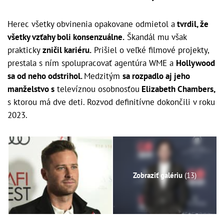
Herec všetky obvinenia opakovane odmietol a
tvrdil, že
všetky vzťahy boli konsenzuálne.
Škandál mu však
prakticky
zničil kariéru.
Prišiel o veľké filmové projekty,
prestala s ním spolupracovať agentúra WME a
Hollywood
sa od neho odstrihol.
Medzitým
sa rozpadlo aj jeho
manželstvo s
televíznou osobnosťou
Elizabeth Chambers,
s ktorou má dve deti. Rozvod definitívne dokončili v roku
2023.
Zobraziť galériu
(13)