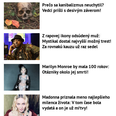
Prečo sa kanibalizmus neuchytil?
Vedci prišli s desivým záverom!
Z rapovej ikony odsúdený muž:
Mystikal dostal najvyšší možný trest!
Za rovnakú kauzu už raz sedel
Marilyn Monroe by mala 100 rokov:
Otázniky okolo jej smrti!
Madonna priznala meno najlepšieho
milenca života: V tom čase bola
vydatá a on je už mŕtvy!