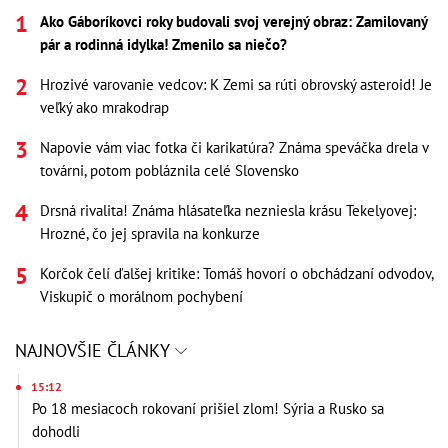
Ako Gáboríkovci roky budovali svoj verejný obraz: Zamilovaný
pár a rodinná idylka! Zmenilo sa niečo?
Hrozivé varovanie vedcov: K Zemi sa rúti obrovský asteroid! Je
veľký ako mrakodrap
Napovie vám viac fotka či karikatúra? Známa speváčka drela v
továrni, potom pobláznila celé Slovensko
Drsná rivalita! Známa hlásateľka nezniesla krásu Tekelyovej:
Hrozné, čo jej spravila na konkurze
Korčok čelí ďalšej kritike: Tomáš hovorí o obchádzaní odvodov,
Viskupič o morálnom pochybení
NAJNOVŠIE ČLÁNKY
15:12
Po 18 mesiacoch rokovaní prišiel zlom! Sýria a Rusko sa
dohodli