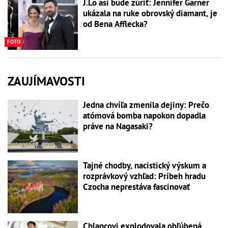
J.Lo asi bude zúriť: Jennifer Garner
ukázala na ruke obrovský diamant, je
od Bena Afflecka?
FOTO
ZAUJÍMAVOSTI
Jedna chvíľa zmenila dejiny: Prečo
atómová bomba napokon dopadla
práve na Nagasaki?
Tajné chodby, nacistický výskum a
rozprávkový vzhľad: Príbeh hradu
Czocha neprestáva fascinovať
Chlapcovi explodovala obľúbená