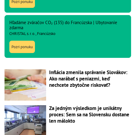
Pozri ponuku
Hľadáme zváračov CO₂ (135) do Francúzska | Ubytovanie
zdarma
CHRISTAL s. r. o., Francúzsko
Pozri ponuku
Inflácia zmenila správanie Slovákov:
Ako narábať s peniazmi, keď
nechcete zbytočne riskovať?
Za jedným výsledkom je unikátny
proces: Sem sa na Slovensku dostane
len málokto