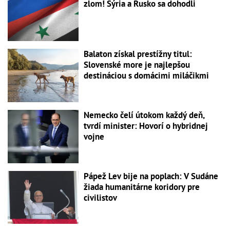
zlom! Sýria a Rusko sa dohodli
Balaton získal prestížny titul:
Slovenské more je najlepšou
destináciou s domácimi miláčikmi
Nemecko čelí útokom každý deň,
tvrdí minister: Hovorí o hybridnej
vojne
Pápež Lev bije na poplach: V Sudáne
žiada humanitárne koridory pre
civilistov