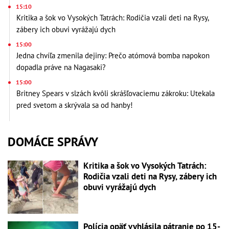
15:10
Kritika a šok vo Vysokých Tatrách: Rodičia vzali deti na Rysy,
zábery ich obuvi vyrážajú dych
15:00
Jedna chvíľa zmenila dejiny: Prečo atómová bomba napokon
dopadla práve na Nagasaki?
15:00
Britney Spears v slzách kvôli skrášľovaciemu zákroku: Utekala
pred svetom a skrývala sa od hanby!
DOMÁCE SPRÁVY
Kritika a šok vo Vysokých Tatrách:
Rodičia vzali deti na Rysy, zábery ich
obuvi vyrážajú dych
Polícia opäť vyhlásila pátranie po 15-