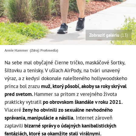
Zobraziť galériu
(13)
Armie Hammer (Zdroj: Profimedia)
Na sebe mal obyčajné čierne tričko, maskáčové šortky,
šiltovku a tenisky. V ušiach AirPody, na tvári unavený
výraz, a z kedysi dokonale nalešteného hollywoodskeho
princa bol zrazu
muž, ktorý pôsobí, akoby sa roky skrýval
pred svetom.
Hammer sa pritom z verejného života
prakticky vytratil
po obrovskom škandále v roku 2021.
Viaceré
ženy ho obvinili zo sexuálne nevhodného
správania, manipulácie a násilia.
Internet zároveň
zaplavili
bizarné správy o údajných kanibalistických
fantáziách, ktoré sa okamžite stali virálnymi.