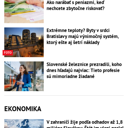
Ako narábať s peniazmi, keď
nechcete zbytočne riskovať?
Extrémne teploty? Byty v srdci
Bratislavy majú výnimočný systém,
ktorý ešte aj šetrí náklady
FOTO
Slovenské železnice prezradili, koho
dnes hľadajú najviac: Tieto profesie
sú mimoriadne žiadané
EKONOMIKA
V zahraničí žije podľa odhadov až 1,8
milióna Slovákov: Štát im vlani poslal