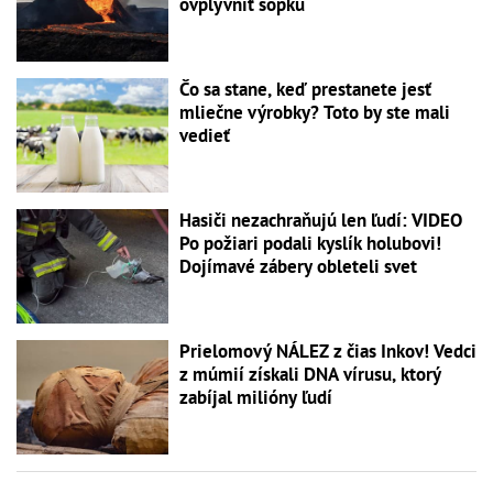
ovplyvniť sopku
Čo sa stane, keď prestanete jesť
mliečne výrobky? Toto by ste mali
vedieť
Hasiči nezachraňujú len ľudí: VIDEO
Po požiari podali kyslík holubovi!
Dojímavé zábery obleteli svet
Prielomový NÁLEZ z čias Inkov! Vedci
z múmií získali DNA vírusu, ktorý
zabíjal milióny ľudí