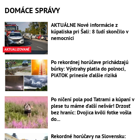
DOMÁCE SPRÁVY
AKTUÁLNE Nové informácie z
kúpaliska pri Šali: 8 ľudí skončilo v
nemocnici
AKTUALIZOVANÉ
Po rekordnej horúčave prichádzajú
búrky: Výstrahy platia do polnoci,
PIATOK prinesie ďalšie riziká
Po ničení pola pod Tatrami a kúpaní v
plese tu máme ďalší nešvár! Drzosť
bez hraníc: Dvojica kvôli fotke vošla
do...
Rekordné horúčavy na Slovensku: