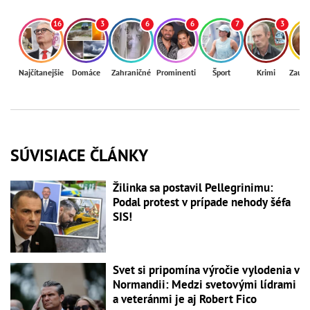
16
3
6
6
7
3
Najčítanejšie
Domáce
Zahraničné
Prominenti
Šport
Krimi
Zaují
SÚVISIACE ČLÁNKY
Žilinka sa postavil Pellegrinimu:
Podal protest v prípade nehody šéfa
SIS!
Svet si pripomína výročie vylodenia v
Normandii: Medzi svetovými lídrami
a veteránmi je aj Robert Fico