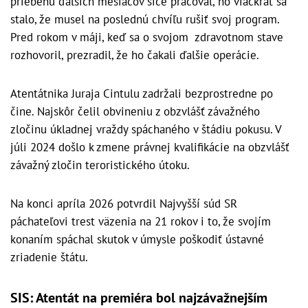
priebehu ďalších mesiacov síce pracoval, no viackrát sa
stalo, že musel na poslednú chvíľu rušiť svoj program.
Pred rokom v máji, keď sa o svojom zdravotnom stave
rozhovoril, prezradil, že ho čakali ďalšie operácie.
Atentátnika Juraja Cintulu zadržali bezprostredne po
čine. Najskôr čelil obvineniu z obzvlášť závažného
zločinu úkladnej vraždy spáchaného v štádiu pokusu. V
júli 2024 došlo k zmene právnej kvalifikácie na obzvlášť
závažný zločin teroristického útoku.
Na konci apríla 2026 potvrdil Najvyšší súd SR
páchateľovi trest väzenia na 21 rokov i to, že svojím
konaním spáchal skutok v úmysle poškodiť ústavné
zriadenie štátu.
SIS: Atentát na premiéra bol najzávažnejším