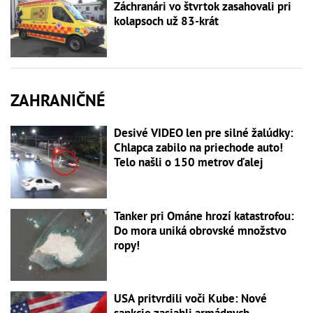
Záchranári vo štvrtok zasahovali pri
kolapsoch už 83-krát
ZAHRANIČNÉ
Desivé VIDEO len pre silné žalúdky:
Chlapca zabilo na priechode auto!
Telo našli o 150 metrov ďalej
Tanker pri Ománe hrozí katastrofou:
Do mora uniká obrovské množstvo
ropy!
USA pritvrdili voči Kube: Nové