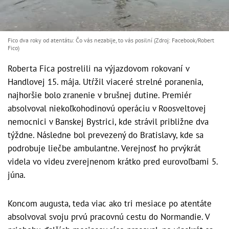
Fico dva roky od atentátu: Čo vás nezabije, to vás posilní (Zdroj: Facebook/Robert
Fico)
Roberta Fica postrelili na výjazdovom rokovaní v
Handlovej 15. mája. Utŕžil viaceré strelné poranenia,
najhoršie bolo zranenie v brušnej dutine. Premiér
absolvoval niekoľkohodinovú operáciu v Roosveltovej
nemocnici v Banskej Bystrici, kde strávil približne dva
týždne. Následne bol prevezený do Bratislavy, kde sa
podrobuje liečbe ambulantne. Verejnosť ho prvýkrát
videla vo videu zverejnenom krátko pred eurovoľbami 5.
júna.
Koncom augusta, teda viac ako tri mesiace po atentáte
absolvoval svoju prvú pracovnú cestu do Normandie. V