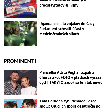
sankcie zasiahli armádnych
predstaviteľov aj firmy
Uganda posiela vojakov do Gazy:
Parlament schválil účasť v
medzinárodných silách
PROMINENTI
Manželka Attilu Végha rozpálila
Chorvátsko: FOTO v plavkách vyráža
dych! TAKÝTO zadok sa len tak nevidí
Kaia Gerber a syn Richarda Gerea
spolu: Osud ich spojil desaťročia po