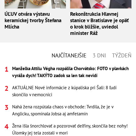
ÚĽUV otvára výstavu
Rekonštrukcia Hlavnej
keramickej tvorby Štefana
stanice v Bratislave je opäť
Mlícha
o krok bližšie, uviedol
minister Ráž
NAJČÍTANEJŠIE
3 DNI
TÝŽDEŇ
Manželka Attilu Végha rozpálila Chorvátsko: FOTO v plavkách
vyráža dych! TAKÝTO zadok sa len tak nevidí
AKTUÁLNE Nové informácie z kúpaliska pri Šali: 8 ľudí
skončilo v nemocnici
Nahá žena rozpútala chaos v obchode: Tvrdila, že je v
Anglicku, spomínala Jobsa aj amfetamín
Žena išla šnorchlovať a pozorovať delfíny, skončila bez nohy!
Úlomky jej tela zostali v mori