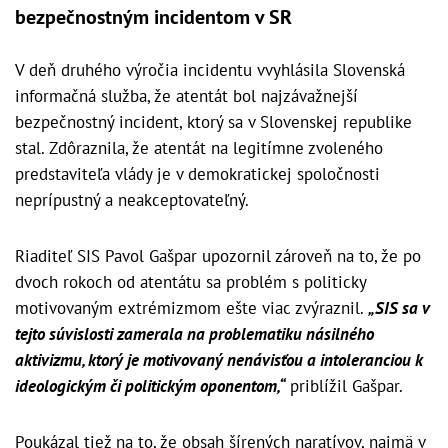
bezpečnostným incidentom v SR
V deň druhého výročia incidentu vvyhlásila Slovenská
informačná služba, že atentát bol najzávažnejší
bezpečnostný incident, ktorý sa v Slovenskej republike
stal. Zdôraznila, že atentát na legitímne zvoleného
predstaviteľa vlády je v demokratickej spoločnosti
neprípustný a neakceptovateľný.
Riaditeľ SIS Pavol Gašpar upozornil zároveň na to, že po
dvoch rokoch od atentátu sa problém s politicky
motivovaným extrémizmom ešte viac zvýraznil.
„SIS sa v
tejto súvislosti zamerala na problematiku násilného
aktivizmu, ktorý je motivovaný nenávisťou a intoleranciou k
ideologickým či politickým oponentom,“
priblížil Gašpar.
Poukázal tiež na to, že obsah šírených naratívov, najmä v