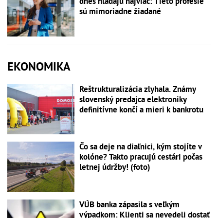
dnes hľadajú najviac: Tieto profesie
sú mimoriadne žiadané
EKONOMIKA
Reštrukturalizácia zlyhala. Známy
slovenský predajca elektroniky
definitívne končí a mieri k bankrotu
Čo sa deje na diaľnici, kým stojíte v
kolóne? Takto pracujú cestári počas
letnej údržby! (foto)
VÚB banka zápasila s veľkým
výpadkom: Klienti sa nevedeli dostať