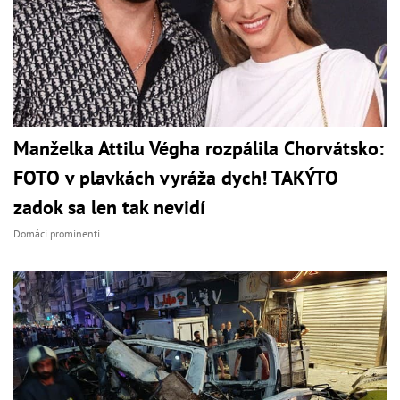
Manželka Attilu Végha rozpálila Chorvátsko:
FOTO v plavkách vyráža dych! TAKÝTO
zadok sa len tak nevidí
Domáci prominenti