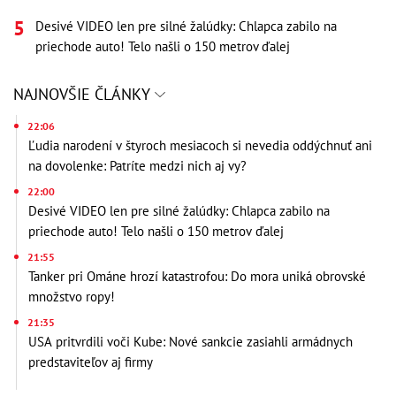
Desivé VIDEO len pre silné žalúdky: Chlapca zabilo na
priechode auto! Telo našli o 150 metrov ďalej
NAJNOVŠIE ČLÁNKY
22:06
Ľudia narodení v štyroch mesiacoch si nevedia oddýchnuť ani
na dovolenke: Patríte medzi nich aj vy?
22:00
Desivé VIDEO len pre silné žalúdky: Chlapca zabilo na
priechode auto! Telo našli o 150 metrov ďalej
21:55
Tanker pri Ománe hrozí katastrofou: Do mora uniká obrovské
množstvo ropy!
21:35
USA pritvrdili voči Kube: Nové sankcie zasiahli armádnych
predstaviteľov aj firmy