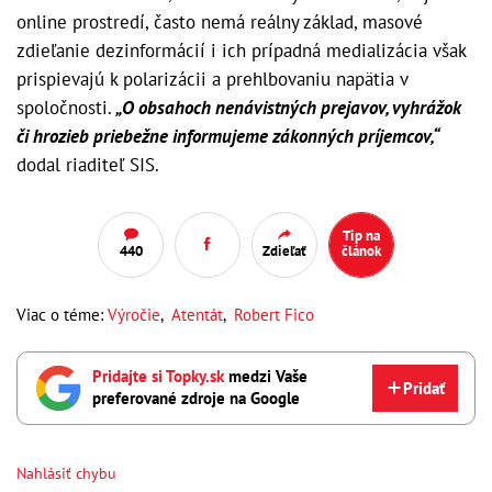
online prostredí, často nemá reálny základ, masové
zdieľanie dezinformácií i ich prípadná medializácia však
prispievajú k polarizácii a prehlbovaniu napätia v
spoločnosti.
„O obsahoch nenávistných prejavov, vyhrážok
či hrozieb priebežne informujeme zákonných príjemcov,“
dodal riaditeľ SIS.
Tip na
440
Zdieľať
článok
Viac o téme:
Výročie
,
Atentát
,
Robert Fico
Pridajte si Topky.sk
medzi Vaše
Pridať
preferované zdroje na Google
Nahlásiť chybu