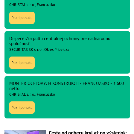
CHRISTAL s. r. o., Francúzsko
Pozri ponuku
Dispečér/ka pultu centrálnej ochrany pre nadnárodnú
spoločnosť
SECURITAS SK s. r. o., Okres Prievidza
Pozri ponuku
MONTÉR OCEĽOVÝCH KONŠTRUKCIÍ - FRANCÚZSKO - 3 600
netto
CHRISTAL s. r. o., Francúzsko
Pozri ponuku
Cesta od odberu krvi až po výsledok: