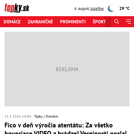
29 °C
6. august
,
Jozefína
DOMÁCE
ZAHRANIČNÉ
PROMINENTI
ŠPORT
ZAUJÍMAV
15.5.2026 14:04
Topky
Domáce
Fico v deň výročia atentátu: Za všetko
hovoriace VIDEO z hrádze! Verejnosti poslal