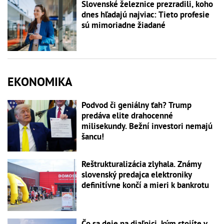
Slovenské železnice prezradili, koho
dnes hľadajú najviac: Tieto profesie
sú mimoriadne žiadané
EKONOMIKA
Podvod či geniálny ťah? Trump
predáva elite drahocenné
milisekundy. Bežní investori nemajú
šancu!
Reštrukturalizácia zlyhala. Známy
slovenský predajca elektroniky
definitívne končí a mieri k bankrotu
Čo sa deje na diaľnici, kým stojíte v