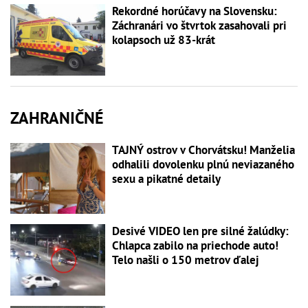
Rekordné horúčavy na Slovensku:
Záchranári vo štvrtok zasahovali pri
kolapsoch už 83-krát
ZAHRANIČNÉ
TAJNÝ ostrov v Chorvátsku! Manželia
odhalili dovolenku plnú neviazaného
sexu a pikatné detaily
Desivé VIDEO len pre silné žalúdky:
Chlapca zabilo na priechode auto!
Telo našli o 150 metrov ďalej