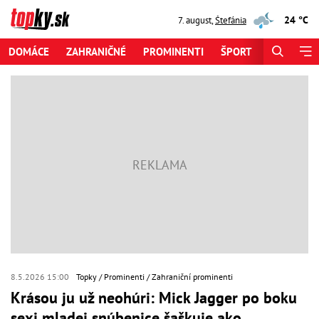
24 °C
7. august
,
Štefánia
DOMÁCE
ZAHRANIČNÉ
PROMINENTI
ŠPORT
ZAUJÍMAV
8.5.2026 15:00
Topky
Prominenti
Zahraniční prominenti
Krásou ju už neohúri: Mick Jagger po boku
sexi mladej snúbenice šaškuje ako