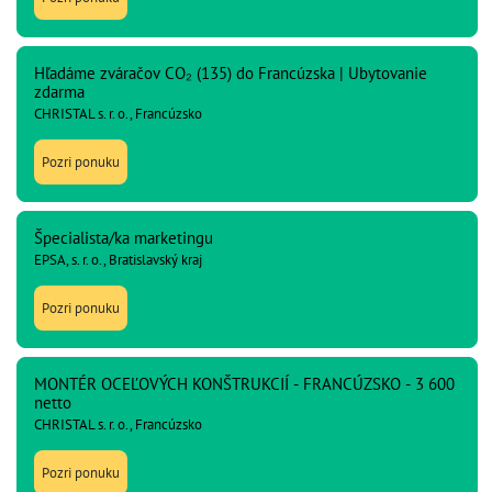
Hľadáme zváračov CO₂ (135) do Francúzska | Ubytovanie
zdarma
CHRISTAL s. r. o., Francúzsko
Pozri ponuku
Špecialista/ka marketingu
EPSA, s. r. o., Bratislavský kraj
Pozri ponuku
MONTÉR OCEĽOVÝCH KONŠTRUKCIÍ - FRANCÚZSKO - 3 600
netto
CHRISTAL s. r. o., Francúzsko
Pozri ponuku