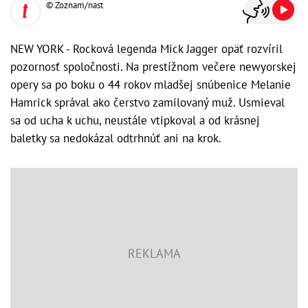
© Zoznam/nast
NEW YORK - Rocková legenda Mick Jagger opäť rozvíril
pozornosť spoločnosti. Na prestížnom večere newyorskej
opery sa po boku o 44 rokov mladšej snúbenice Melanie
Hamrick správal ako čerstvo zamilovaný muž. Usmieval
sa od ucha k uchu, neustále vtipkoval a od krásnej
baletky sa nedokázal odtrhnúť ani na krok.