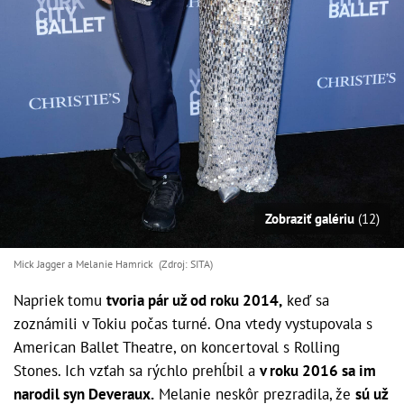
Zobraziť galériu
(12)
Mick Jagger a Melanie Hamrick (Zdroj: SITA)
Napriek tomu
tvoria pár už od roku 2014,
keď sa
zoznámili v Tokiu počas turné. Ona vtedy vystupovala s
American Ballet Theatre, on koncertoval s Rolling
Stones. Ich vzťah sa rýchlo prehĺbil a
v roku 2016 sa im
narodil syn Deveraux.
Melanie neskôr prezradila, že
sú už