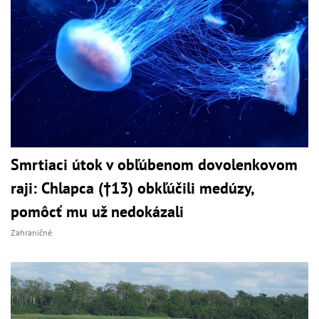
Smrtiaci útok v obľúbenom dovolenkovom
raji: Chlapca (†13) obkľúčili medúzy,
pomôcť mu už nedokázali
Zahraničné