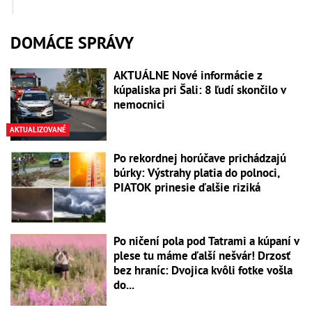
DOMÁCE SPRÁVY
AKTUÁLNE Nové informácie z
kúpaliska pri Šali: 8 ľudí skončilo v
nemocnici
AKTUALIZOVANÉ
Po rekordnej horúčave prichádzajú
búrky: Výstrahy platia do polnoci,
PIATOK prinesie ďalšie riziká
Po ničení pola pod Tatrami a kúpaní v
plese tu máme ďalší nešvár! Drzosť
bez hraníc: Dvojica kvôli fotke vošla
do...