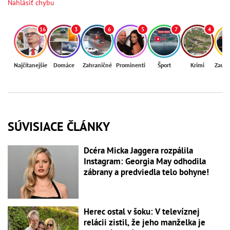
Nahlásiť chybu
16
3
6
5
7
4
Najčítanejšie
Domáce
Zahraničné
Prominenti
Šport
Krimi
Zaují
SÚVISIACE ČLÁNKY
Dcéra Micka Jaggera rozpálila
Instagram: Georgia May odhodila
zábrany a predviedla telo bohyne!
Herec ostal v šoku: V televíznej
relácii zistil, že jeho manželka je