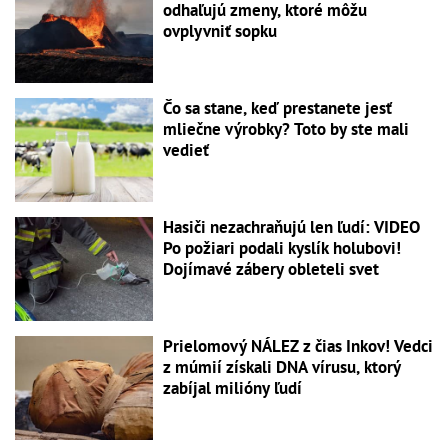
odhaľujú zmeny, ktoré môžu
ovplyvniť sopku
Čo sa stane, keď prestanete jesť
mliečne výrobky? Toto by ste mali
vedieť
Hasiči nezachraňujú len ľudí: VIDEO
Po požiari podali kyslík holubovi!
Dojímavé zábery obleteli svet
Prielomový NÁLEZ z čias Inkov! Vedci
z múmií získali DNA vírusu, ktorý
zabíjal milióny ľudí