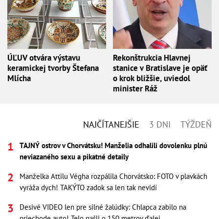
ÚĽUV otvára výstavu
Rekonštrukcia Hlavnej
keramickej tvorby Štefana
stanice v Bratislave je opäť
Mlícha
o krok bližšie, uviedol
minister Ráž
NAJČÍTANEJŠIE
3 DNI
TÝŽDEŇ
TAJNÝ ostrov v Chorvátsku! Manželia odhalili dovolenku plnú
neviazaného sexu a pikatné detaily
Manželka Attilu Végha rozpálila Chorvátsko: FOTO v plavkách
vyráža dych! TAKÝTO zadok sa len tak nevidí
Desivé VIDEO len pre silné žalúdky: Chlapca zabilo na
priechode auto! Telo našli o 150 metrov ďalej