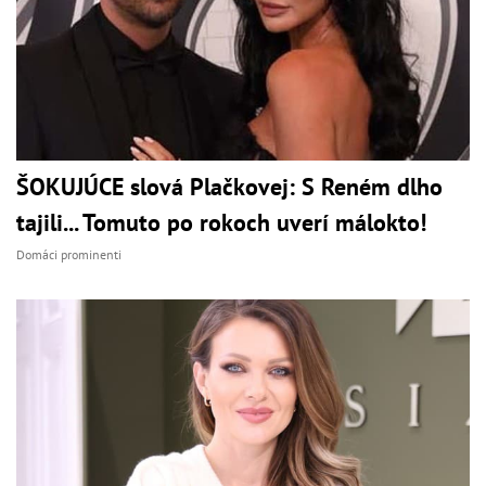
ŠOKUJÚCE slová Plačkovej: S Reném dlho
tajili... Tomuto po rokoch uverí málokto!
Domáci prominenti