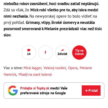
niekoľko rokov zasnúbení, hoci svadbu zatiaľ neplánujú.
Zdá sa však, že
Mick robí všetko pre to, aby iskra medzi
nimi nezhasla.
Na newyorskej opere to bolo vidieť na
prvý pohľad.
Grimasy, vtipy, široké úsmevy a neustála
pozornosť smerovaná k Melanie prezrádzali viac než tisíc
slov.
Tip na
14
Zdieľať
článok
Viac o téme:
Mick Jagger
,
Vekový rozdiel
,
Opera
,
Melanie
Hamrick
,
Mladý na staré kolená
Pridajte si Topky.sk
medzi Vaše
Pridať
preferované zdroje na Google