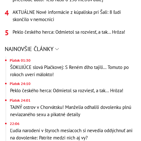
AKTUÁLNE Nové informácie z kúpaliska pri Šali: 8 ľudí
skončilo v nemocnici
Peklo českého herca: Odmietol sa rozviesť, a tak... Hrôza!
NAJNOVŠIE ČLÁNKY
Piatok 01:30
ŠOKUJÚCE slová Plačkovej: S Reném dlho tajili... Tomuto po
rokoch uverí málokto!
Piatok 24:10
Peklo českého herca: Odmietol sa rozviesť, a tak... Hrôza!
Piatok 24:01
TAJNÝ ostrov v Chorvátsku! Manželia odhalili dovolenku plnú
neviazaného sexu a pikatné detaily
22:06
Ľudia narodení v štyroch mesiacoch si nevedia oddýchnuť ani
na dovolenke: Patríte medzi nich aj vy?