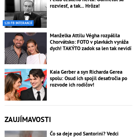
rozviesť, a tak... Hrôza!
128 FB INTERAKCIÍ
Manželka Attilu Végha rozpálila
Chorvátsko: FOTO v plavkách vyráža
dych! TAKÝTO zadok sa len tak nevidí
Kaia Gerber a syn Richarda Gerea
spolu: Osud ich spojil desaťročia po
rozvode ich rodičov!
ZAUJÍMAVOSTI
Čo sa deje pod Santorini? Vedci