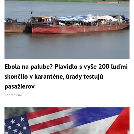
Ebola na palube? Plavidlo s vyše 200 ľuďmi
skončilo v karanténe, úrady testujú
pasažierov
Zahraničné