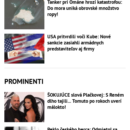
Tanker pri Ománe hrozí katastrofou:
Do mora uniká obrovské množstvo
ropy!
USA pritvrdili voči Kube: Nové
sankcie zasiahli armádnych
predstaviteľov aj firmy
PROMINENTI
ŠOKUJÚCE slová Plačkovej: S Reném
dlho tajili... Tomuto po rokoch uverí
málokto!
Peklo českého herca: Odmietol sa