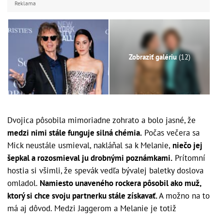
Reklama
Zobraziť galériu
(12)
Dvojica pôsobila mimoriadne zohrato a bolo jasné, že
medzi nimi stále funguje silná chémia.
Počas večera sa
Mick neustále usmieval, nakláňal sa k Melanie,
niečo jej
šepkal a rozosmieval ju drobnými poznámkami.
Prítomní
hostia si všimli, že spevák vedľa bývalej baletky doslova
omladol.
Namiesto unaveného rockera pôsobil ako muž,
ktorý si chce svoju partnerku stále získavať.
A možno na to
má aj dôvod. Medzi Jaggerom a Melanie je totiž