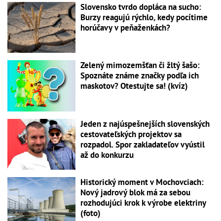
Slovensko tvrdo dopláca na sucho:
Burzy reagujú rýchlo, kedy pocítime
horúčavy v peňaženkách?
Zelený mimozemšťan či žltý šašo:
Spoznáte známe značky podľa ich
maskotov? Otestujte sa! (kvíz)
Jeden z najúspešnejších slovenských
cestovateľských projektov sa
rozpadol. Spor zakladateľov vyústil
až do konkurzu
Historický moment v Mochovciach:
Nový jadrový blok má za sebou
rozhodujúci krok k výrobe elektriny
(foto)