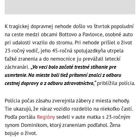
K tragickej dopravnej nehode došlo vo štvrtok popoludní
na ceste medzi obcami Bottovo a Pavlovce, osobné auto
pri udalosti vrazilo do stromu. Pri nehode prišiel o život
23-ročný vodič, jeho 45-ročná spolujazdkyňa utrpela
ťažké zranenia a do nemocnice ju prevážali leteckí
záchranári.
„Vo veci bolo začaté trestné stíhanie pre
usmrtenie. Na mieste boli tiež prítomní znalci z odboru
cestnej dopravy a z odboru zdravotníctva,“
priblížila polícia.
Polícia počas zásahu zverejnila zábery z miesta nehody.
Tie ukazujú, že náraz vozidlo rozdelilo na niekoľko častí.
Podľa portálu
Regióny
sedeli v aute matka s 23-ročným
synom Dominikom, ktorý zraneniam podľahol. Žena
bojuje o život.