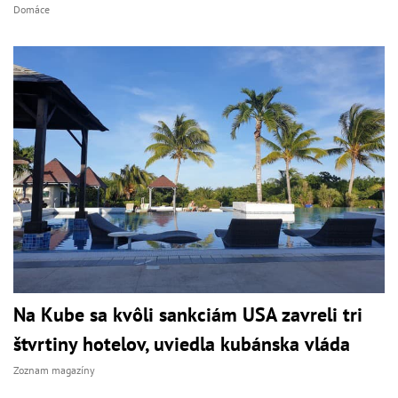
Domáce
Na Kube sa kvôli sankciám USA zavreli tri
štvrtiny hotelov, uviedla kubánska vláda
Zoznam magazíny