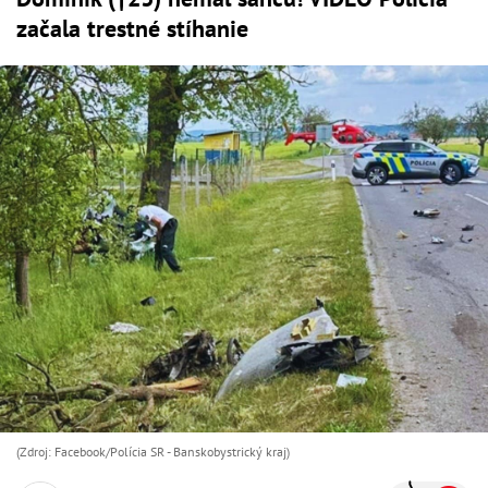
začala trestné stíhanie
(Zdroj: Facebook/Polícia SR - Banskobystrický kraj )