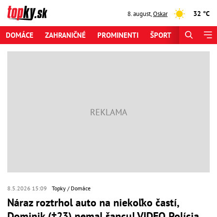
32 °C
8. august
,
Oskar
DOMÁCE
ZAHRANIČNÉ
PROMINENTI
ŠPORT
ZAUJÍMAV
8.5.2026 15:09
Topky
Domáce
Náraz roztrhol auto na niekoľko častí,
Dominik (†23) nemal šancu! VIDEO Polícia