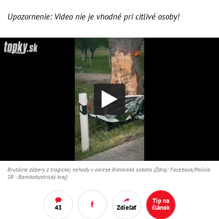
Upozornenie: Video nie je vhodné pri citlivé osoby!
Brutálne zábery z tragickej nehody v okrese Rimavská sobota (Zdroj: Facebook/Polícia
SR - Banskobystrický kraj)
Tip na
43
Zdieľať
článok