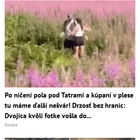
Po ničení pola pod Tatrami a kúpaní v plese
tu máme ďalší nešvár! Drzosť bez hraníc:
Dvojica kvôli fotke vošla do...
Domáce