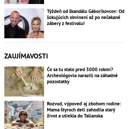
Týždeň od škandálu Gáboríkovcov: Od
šokujúcich obvinení až po nečakané
zábery z festivalu!
ZAUJÍMAVOSTI
Čo sa tu stalo pred 3000 rokmi?
Archeológovia narazili na záhadné
pozostatky
Rozvod, výpoveď aj zbohom rodine:
Mama štyroch detí zahodila starý
život a utiekla do Talianska