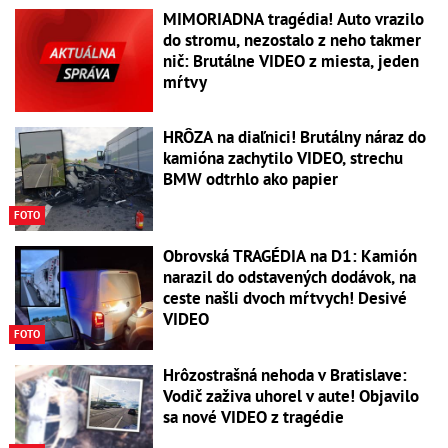
MIMORIADNA tragédia! Auto vrazilo
do stromu, nezostalo z neho takmer
nič: Brutálne VIDEO z miesta, jeden
mŕtvy
HRÔZA na diaľnici! Brutálny náraz do
kamióna zachytilo VIDEO, strechu
BMW odtrhlo ako papier
FOTO
Obrovská TRAGÉDIA na D1: Kamión
narazil do odstavených dodávok, na
ceste našli dvoch mŕtvych! Desivé
VIDEO
FOTO
Hrôzostrašná nehoda v Bratislave:
Vodič zaživa uhorel v aute! Objavilo
sa nové VIDEO z tragédie