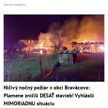
Zoznam magazíny
Ničivý nočný požiar v obci Braväcovo:
Plamene zničili DESAŤ stavieb! Vyhlásili
MIMORIADNU situáciu