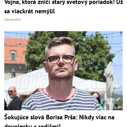
Vojna, ktorá zničí starý svetový poriadok! Už
sa viackrát nemýlil
Zahraničné
Šokujúce slová Borisa Prša: Nikdy viac na
dovolenku s rodičmi!