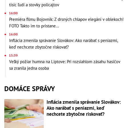
tisíc ľudí a stovky policajtov
16:00
Premiéra filmu Bojovník: Z drsných chlapov elegáni v oblekoch!
FOTO Takto im to pristane...
16:00
Inflácia zmenila správanie Slovákov: Ako narábať s peniazmi,
keď nechcete zbytočne riskovať?
15:39
Veľký požiar humna na Liptove: Pri rozsiahlom zásahu hasičov
sa zranila jedna osoba
DOMÁCE SPRÁVY
Inflácia zmenila správanie Slovákov:
Ako narábať s peniazmi, keď
nechcete zbytočne riskovať?