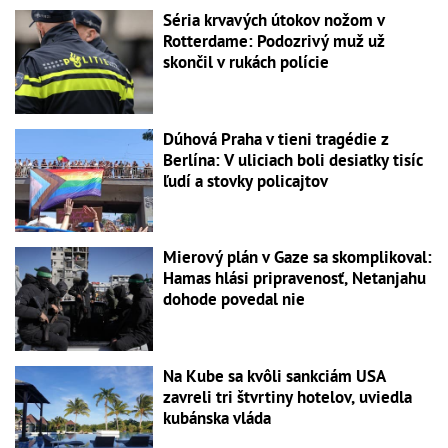
Séria krvavých útokov nožom v
Rotterdame: Podozrivý muž už
skončil v rukách polície
Dúhová Praha v tieni tragédie z
Berlína: V uliciach boli desiatky tisíc
ľudí a stovky policajtov
Mierový plán v Gaze sa skomplikoval:
Hamas hlási pripravenosť, Netanjahu
dohode povedal nie
Na Kube sa kvôli sankciám USA
zavreli tri štvrtiny hotelov, uviedla
kubánska vláda