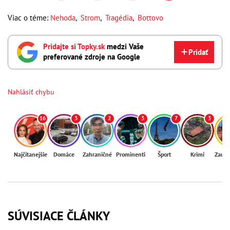
Viac o téme:
Nehoda
,
Strom
,
Tragédia
,
Bottovo
Pridajte si Topky.sk
medzi Vaše
Pridať
preferované zdroje na Google
Nahlásiť chybu
16
3
2
3
7
3
Najčítanejšie
Domáce
Zahraničné
Prominenti
Šport
Krimi
Zaují
SÚVISIACE ČLÁNKY