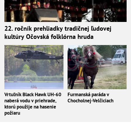
22. ročník prehliadky tradičnej ľudovej
kultúry Očovská folklórna hruda
Vrtuľník Black Hawk UH-60
Furmanská paráda v
naberá vodu v priehrade,
Chocholnej-Velčiciach
ktorú použije na hasenie
požiaru