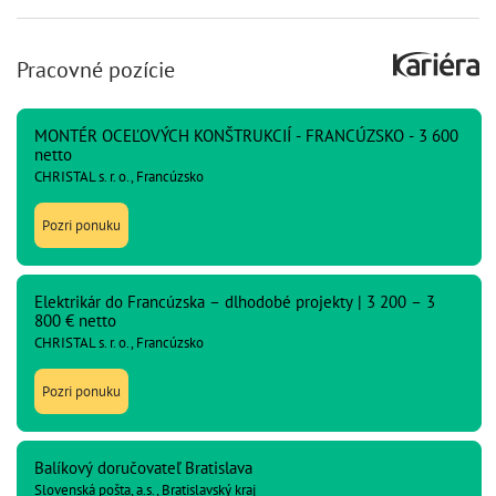
Pracovné pozície
MONTÉR OCEĽOVÝCH KONŠTRUKCIÍ - FRANCÚZSKO - 3 600
netto
CHRISTAL s. r. o., Francúzsko
Pozri ponuku
Elektrikár do Francúzska – dlhodobé projekty | 3 200 – 3
800 € netto
CHRISTAL s. r. o., Francúzsko
Pozri ponuku
Balíkový doručovateľ Bratislava
Slovenská pošta, a.s., Bratislavský kraj