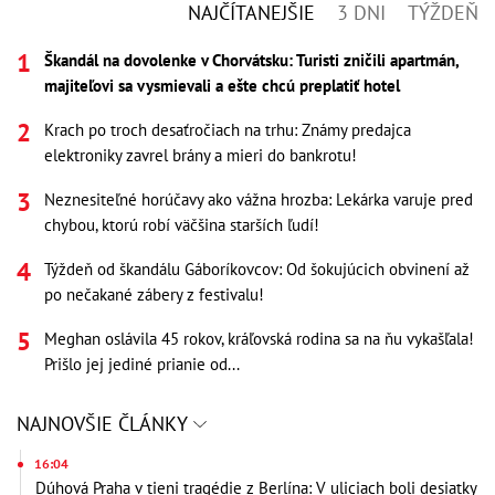
NAJČÍTANEJŠIE
3 DNI
TÝŽDEŇ
Škandál na dovolenke v Chorvátsku: Turisti zničili apartmán,
majiteľovi sa vysmievali a ešte chcú preplatiť hotel
Krach po troch desaťročiach na trhu: Známy predajca
elektroniky zavrel brány a mieri do bankrotu!
Neznesiteľné horúčavy ako vážna hrozba: Lekárka varuje pred
chybou, ktorú robí väčšina starších ľudí!
Týždeň od škandálu Gáboríkovcov: Od šokujúcich obvinení až
po nečakané zábery z festivalu!
Meghan oslávila 45 rokov, kráľovská rodina sa na ňu vykašľala!
Prišlo jej jediné prianie od...
NAJNOVŠIE ČLÁNKY
16:04
Dúhová Praha v tieni tragédie z Berlína: V uliciach boli desiatky