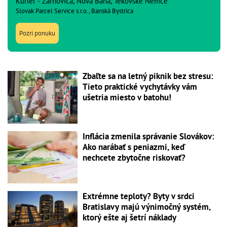
Kuriér - Žarnovica, Nová Baňa, Tekovské Nemce
Slovak Parcel Service s.r.o., Banská Bystrica
Pozri ponuku
Zbaľte sa na letný piknik bez stresu:
Tieto praktické vychytávky vám
ušetria miesto v batohu!
Inflácia zmenila správanie Slovákov:
Ako narábať s peniazmi, keď
nechcete zbytočne riskovať?
Extrémne teploty? Byty v srdci
Bratislavy majú výnimočný systém,
ktorý ešte aj šetrí náklady