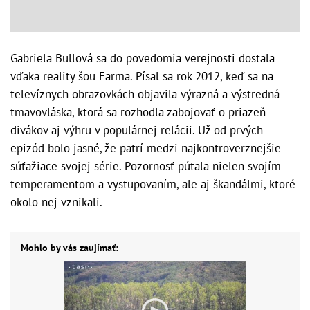
Gabriela Bullová sa do povedomia verejnosti dostala
vďaka reality šou Farma. Písal sa rok 2012, keď sa na
televíznych obrazovkách objavila výrazná a výstredná
tmavovláska, ktorá sa rozhodla zabojovať o priazeň
divákov aj výhru v populárnej relácii. Už od prvých
epizód bolo jasné, že patrí medzi najkontroverznejšie
súťažiace svojej série. Pozornosť pútala nielen svojím
temperamentom a vystupovaním, ale aj škandálmi, ktoré
okolo nej vznikali.
Mohlo by vás zaujímať: