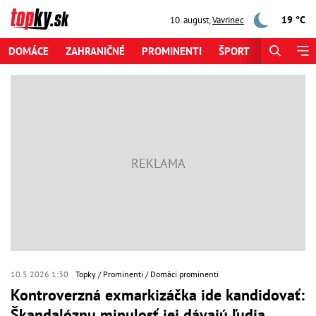
19 °C
10. august
,
Vavrinec
DOMÁCE
ZAHRANIČNÉ
PROMINENTI
ŠPORT
ZAUJÍMAV
10.5.2026 1:30
Topky
Prominenti
Domáci prominenti
Kontroverzná exmarkizáčka ide kandidovať:
Škandalóznu minulosť jej dávajú ľudia