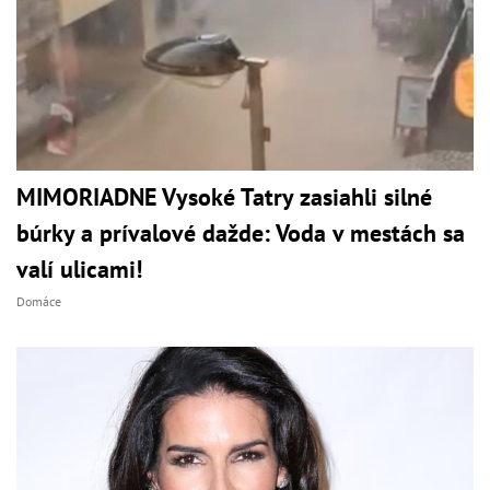
MIMORIADNE Vysoké Tatry zasiahli silné
búrky a prívalové dažde: Voda v mestách sa
valí ulicami!
Domáce