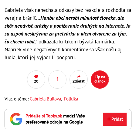
Gabriela však nenechala odkazy bez reakcie a rozhodla sa
verejne brániť.
„Hanbu obci nerobí minulosť človeka, ale
skôr nenávisť, urážky a ponižovanie druhých na internete. Ja
sa aspoň neskrývam za pretvárku a idem otvorene za tým,
čo chcem robiť,”
odkázala kritikom bývalá farmárka.
Napriek vlne negatívnych komentárov sa však našli aj
ľudia, ktorí jej vyjadrili podporu.
Tip na
20
Zdieľať
článok
Viac o téme:
Gabriela Bullová
,
Politika
Pridajte si Topky.sk
medzi Vaše
Pridať
preferované zdroje na Google