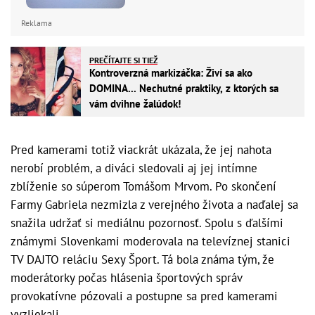
Reklama
PREČÍTAJTE SI TIEŽ
Kontroverzná markizáčka: Živí sa ako
DOMINA... Nechutné praktiky, z ktorých sa
vám dvihne žalúdok!
Pred kamerami totiž viackrát ukázala, že jej nahota
nerobí problém, a diváci sledovali aj jej intímne
zblíženie so súperom Tomášom Mrvom. Po skončení
Farmy Gabriela nezmizla z verejného života a naďalej sa
snažila udržať si mediálnu pozornosť. Spolu s ďalšími
známymi Slovenkami moderovala na televíznej stanici
TV DAJTO reláciu Sexy Šport. Tá bola známa tým, že
moderátorky počas hlásenia športových správ
provokatívne pózovali a postupne sa pred kamerami
vyzliekali.