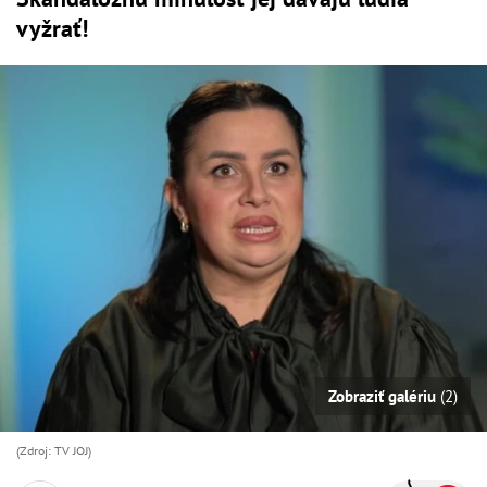
vyžrať!
Zobraziť galériu
(2)
(Zdroj: TV JOJ)