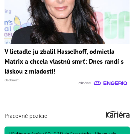
V lietadle ju zbalil Hasselhoff, odmietla
Matrix a chcela vlastnú smrť: Dnes randí s
láskou z mladosti!
Osobnosti
Pracovné pozície
Hľadáme zváračov CO₂ (135) do Francúzska | Ubytovanie