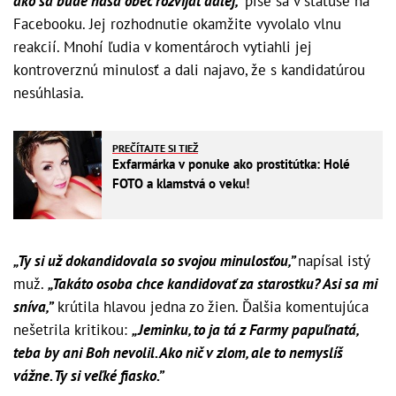
ako sa bude naša obec rozvíjať ďalej,”
píše sa v statuse na
Facebooku. Jej rozhodnutie okamžite vyvolalo vlnu
reakcií. Mnohí ľudia v komentároch vytiahli jej
kontroverznú minulosť a dali najavo, že s kandidatúrou
nesúhlasia.
PREČÍTAJTE SI TIEŽ
Exfarmárka v ponuke ako prostitútka: Holé
FOTO a klamstvá o veku!
„Ty si už dokandidovala so svojou minulosťou,”
napísal istý
muž.
„Takáto osoba chce kandidovať za starostku? Asi sa mi
sníva,”
krútila hlavou jedna zo žien. Ďalšia komentujúca
nešetrila kritikou:
„Jeminku, to ja tá z Farmy papuľnatá,
teba by ani Boh nevolil. Ako nič v zlom, ale to nemyslíš
vážne. Ty si veľké fiasko.”