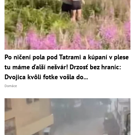
Po ničení pola pod Tatrami a kúpaní v plese
tu máme ďalší nešvár! Drzosť bez hraníc:
Dvojica kvôli fotke vošla do...
Domáce