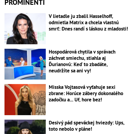
PROMINENTI
V lietadle ju zbalil Hasselhoff,
odmietla Matrix a chcela vlastnú
smrť: Dnes randí s láskou z mladosti!
Hospodárová chytila v správach
záchvat smiechu, stiahla aj
Ďurianovú: Keď to zbadáte,
neudržíte sa ani vy!
Misska Vojtasová vyťahuje sexi
zbrane: Horúce zábery dokonalého
zadočku a... Uf, hore bez!
Desivý pád speváckej hviezdy: Ups,
toto nebolo v pláne!