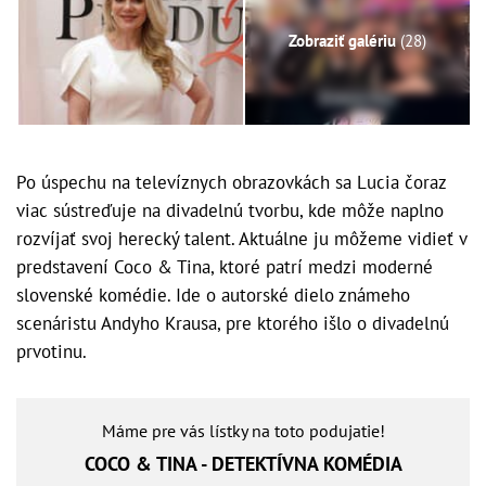
Zobraziť galériu
(28)
Po úspechu na televíznych obrazovkách sa Lucia čoraz
viac sústreďuje na divadelnú tvorbu, kde môže naplno
rozvíjať svoj herecký talent. Aktuálne ju môžeme vidieť v
predstavení Coco & Tina, ktoré patrí medzi moderné
slovenské komédie. Ide o autorské dielo známeho
scenáristu Andyho Krausa, pre ktorého išlo o divadelnú
prvotinu.
Máme pre vás lístky na toto podujatie!
COCO & TINA - DETEKTÍVNA KOMÉDIA