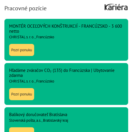
Pracovné pozície
MONTÉR OCEĽOVÝCH KONŠTRUKCIÍ - FRANCÚZSKO - 3 600
netto
CHRISTAL s. r. o., Francúzsko
Pozri ponuku
Hľadáme zváračov CO₂ (135) do Francúzska | Ubytovanie
zdarma
CHRISTAL s. r. o., Francúzsko
Pozri ponuku
Balíkový doručovateľ Bratislava
Slovenská pošta, a.s., Bratislavský kraj