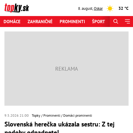
32 °C
8. august
,
Oskar
DOMÁCE
ZAHRANIČNÉ
PROMINENTI
ŠPORT
ZAUJÍMAV
9.5.2026 21:00
Topky
Prominenti
Domáci prominenti
Slovenská herečka ukázala sestru: Z tej
podoby odpadnete!