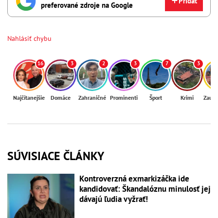
Pridať
preferované zdroje na Google
Nahlásiť chybu
16
3
2
3
7
3
Najčítanejšie
Domáce
Zahraničné
Prominenti
Šport
Krimi
Zaují
SÚVISIACE ČLÁNKY
Kontroverzná exmarkizáčka ide
kandidovať: Škandalóznu minulosť jej
dávajú ľudia vyžrať!