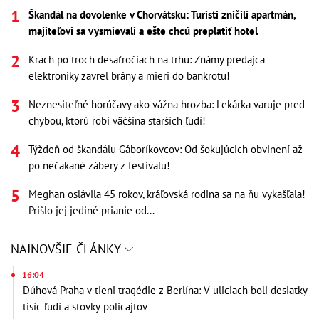
Škandál na dovolenke v Chorvátsku: Turisti zničili apartmán,
majiteľovi sa vysmievali a ešte chcú preplatiť hotel
Krach po troch desaťročiach na trhu: Známy predajca
elektroniky zavrel brány a mieri do bankrotu!
Neznesiteľné horúčavy ako vážna hrozba: Lekárka varuje pred
chybou, ktorú robí väčšina starších ľudí!
Týždeň od škandálu Gáboríkovcov: Od šokujúcich obvinení až
po nečakané zábery z festivalu!
Meghan oslávila 45 rokov, kráľovská rodina sa na ňu vykašľala!
Prišlo jej jediné prianie od...
NAJNOVŠIE ČLÁNKY
16:04
Dúhová Praha v tieni tragédie z Berlína: V uliciach boli desiatky
tisíc ľudí a stovky policajtov