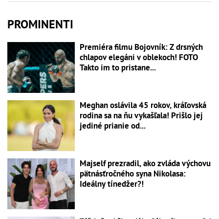
PROMINENTI
Premiéra filmu Bojovník: Z drsných
chlapov elegáni v oblekoch! FOTO
Takto im to pristane...
Meghan oslávila 45 rokov, kráľovská
rodina sa na ňu vykašľala! Prišlo jej
jediné prianie od...
Majself prezradil, ako zvláda výchovu
pätnásťročného syna Nikolasa:
Ideálny tínedžer?!