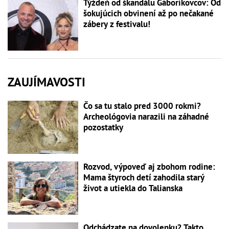
Týždeň od škandálu Gáboríkovcov: Od
šokujúcich obvinení až po nečakané
zábery z festivalu!
ZAUJÍMAVOSTI
Čo sa tu stalo pred 3000 rokmi?
Archeológovia narazili na záhadné
pozostatky
Rozvod, výpoveď aj zbohom rodine:
Mama štyroch detí zahodila starý
život a utiekla do Talianska
Odchádzate na dovolenku? Takto