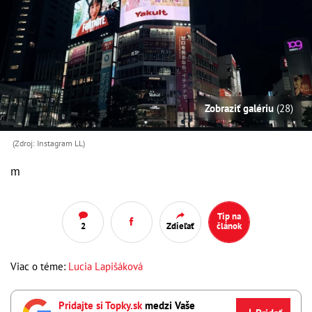
Zobraziť galériu
(28)
(Zdroj: Instagram LL)
m
Tip na
2
Zdieľať
článok
Viac o téme:
Lucia Lapišáková
Pridajte si Topky.sk
medzi Vaše