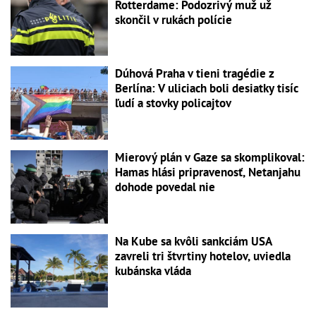
Rotterdame: Podozrivý muž už
skončil v rukách polície
Dúhová Praha v tieni tragédie z
Berlína: V uliciach boli desiatky tisíc
ľudí a stovky policajtov
Mierový plán v Gaze sa skomplikoval:
Hamas hlási pripravenosť, Netanjahu
dohode povedal nie
Na Kube sa kvôli sankciám USA
zavreli tri štvrtiny hotelov, uviedla
kubánska vláda