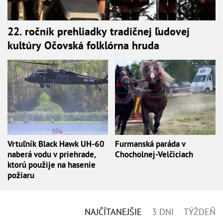
22. ročník prehliadky tradičnej ľudovej
kultúry Očovská folklórna hruda
Vrtuľník Black Hawk UH-60
Furmanská paráda v
naberá vodu v priehrade,
Chocholnej-Velčiciach
ktorú použije na hasenie
požiaru
NAJČÍTANEJŠIE
3 DNI
TÝŽDEŇ