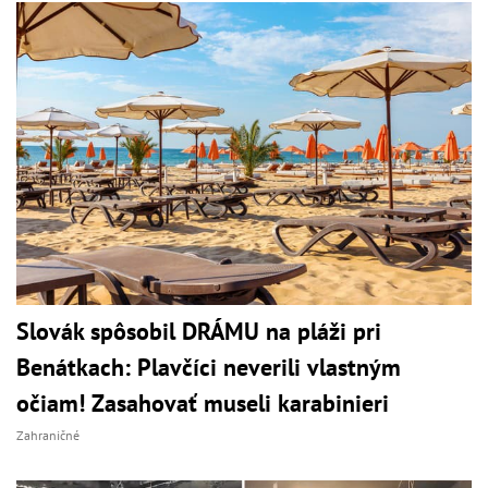
Slovák spôsobil DRÁMU na pláži pri
Benátkach: Plavčíci neverili vlastným
očiam! Zasahovať museli karabinieri
Zahraničné