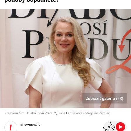
Zobraziť galériu
(28)
Premiéra filmu Diabol nosí Pradu 2, Lucia Lapišáková (Zdroj: Ján Zemiar)
© Zoznam/lv