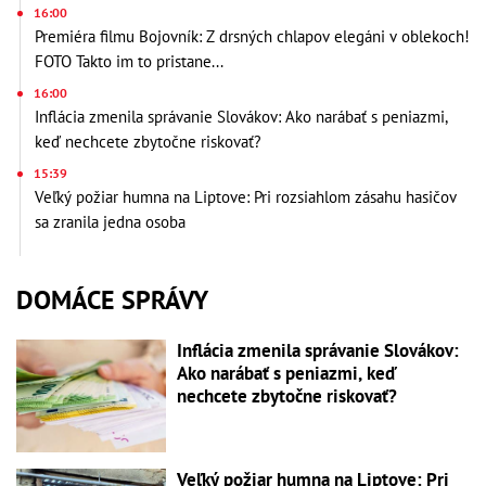
16:00
Premiéra filmu Bojovník: Z drsných chlapov elegáni v oblekoch!
FOTO Takto im to pristane...
16:00
Inflácia zmenila správanie Slovákov: Ako narábať s peniazmi,
keď nechcete zbytočne riskovať?
15:39
Veľký požiar humna na Liptove: Pri rozsiahlom zásahu hasičov
sa zranila jedna osoba
DOMÁCE SPRÁVY
Inflácia zmenila správanie Slovákov:
Ako narábať s peniazmi, keď
nechcete zbytočne riskovať?
Veľký požiar humna na Liptove: Pri