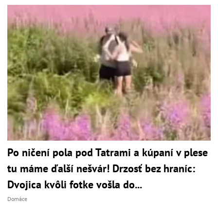
Po ničení pola pod Tatrami a kúpaní v plese
tu máme ďalší nešvár! Drzosť bez hraníc:
Dvojica kvôli fotke vošla do...
Domáce