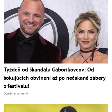
Týždeň od škandálu Gáboríkovcov: Od
šokujúcich obvinení až po nečakané zábery
z festivalu!
Domáci prominenti