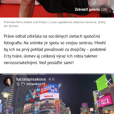
Zobraziť galériu
(28)
Premiéra filmu Diabol nosí Pradu 2, Lucia Lapišáková, Katarína Ivanková (Zdroj:
Ján Zemiar)
Práve odtiaľ zdieľala na sociálnych sieťach spoločnú
fotografiu. Na snímke je spolu so svojou sestrou. Mnohí
by ich na prvý pohľad považovali za dvojičky – podobné
črty tváre, úsmev aj celkový výraz ich robia takmer
nerozoznateľnými. Veď posúďte sami!