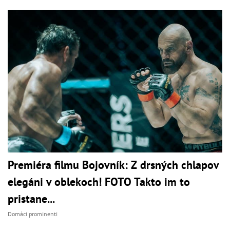
Premiéra filmu Bojovník: Z drsných chlapov
elegáni v oblekoch! FOTO Takto im to
pristane...
Domáci prominenti