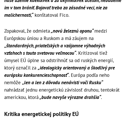
naše územie kdekoľvek a za akýmkoľvek účelom, nebudeme
im v tom brániť. Bojovať treba za zásadné veci, nie za
malichernosti,“
konštatoval Fico.
Zopakoval, že odmieta
„novú železnú oponu“
medzi
Európskou úniou a Ruskom a má záujem na
„štandardných, priateľských a vzájomne výhodných
vzťahoch s touto svetovou veľmocou“
. Kritizoval tiež
úmysel EÚ úplne sa odstrihnúť sa od ruských energií,
ktorý označil za
„ideologicky orientovaný a škodlivý pre
európsku konkurencieschopnosť“
. Európa podľa neho
nemôže
„len a len z dôvodu nenávisti voči Rusku“
nahrádzať jednu energetickú závislosť druhou, tentokrát
americkou, ktorá
„bude navyše výrazne drahšia“
.
Kritika energetickej politiky EÚ