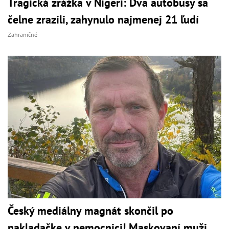
Tragická zrážka v Nigeri: Dva autobusy sa
čelne zrazili, zahynulo najmenej 21 ľudí
Zahraničné
Český mediálny magnát skončil po
nakladačke v nemocnici! Maskovaní muži