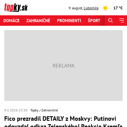
17 °C
9. august
,
Ľubomíra
DOMÁCE
ZAHRANIČNÉ
PROMINENTI
ŠPORT
ZAUJÍMAV
9.5.2026 23:50
Topky
Zahraničné
Fico prezradil DETAILY z Moskvy: Putinovi
odovzdal odkaz Zelenského! Reakcia Kremľa