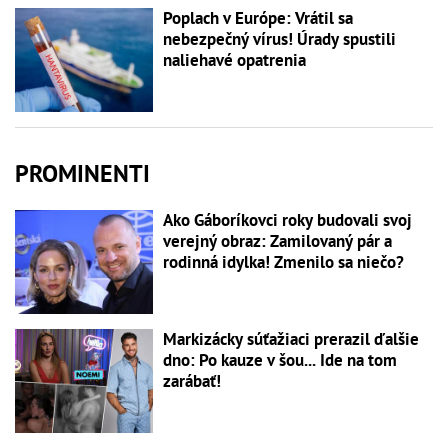
Poplach v Európe: Vrátil sa
nebezpečný vírus! Úrady spustili
naliehavé opatrenia
PROMINENTI
Ako Gáboríkovci roky budovali svoj
verejný obraz: Zamilovaný pár a
rodinná idylka! Zmenilo sa niečo?
Markizácky súťažiaci prerazil ďalšie
dno: Po kauze v šou... Ide na tom
zarábať!