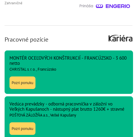
Zahraničné
Pracovné pozície
MONTÉR OCEĽOVÝCH KONŠTRUKCIÍ - FRANCÚZSKO - 3 600
netto
CHRISTAL s. r. o., Francúzsko
Pozri ponuku
Vedúca prevádzky - odborná pracovníčka v záložni vo
Veľkých Kapušanoch - nástupný plat brutto 1260€ + stravné
POŠTOVÁ ZÁLOŽŇA a.s., Veľké Kapušany
Pozri ponuku