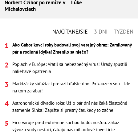
Norbert Czibor po remíze v
Lúke
Michalovciach
NAJČÍTANEJŠIE
3 DNI
TÝŽDEŇ
Ako Gáboríkovci roky budovali svoj verejný obraz: Zamilovaný
pár a rodinná idylka! Zmenilo sa niečo?
Poplach v Európe: Vrátil sa nebezpečný vírus! Úrady spustili
naliehavé opatrenia
Markizácky súťažiaci prerazil ďalšie dno: Po kauze v šou... Ide
na tom zarábať!
Astronomické divadlo roka: Už o pár dní nás čaká čiastočné
zatmenie Slnka! Zapíšte si presný čas, kedy to začne
Fico varuje pred extrémne suchou budúcnosťou: Zákaz
vývozu vody nestačí, čakajú nás miliardové investície