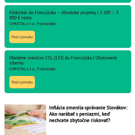
Elektrikár do Francúzska – dlhodobé projekty | 3 200 – 3
800 € netto
CHRISTAL s. r. o., Francúzsko
Pozri ponuku
Hľadáme zváračov CO₂ (135) do Francúzska | Ubytovanie
zdarma
CHRISTAL s. r. o., Francúzsko
Pozri ponuku
Inflácia zmenila správanie Slovákov:
Ako narábať s peniazmi, keď
nechcete zbytočne riskovať?