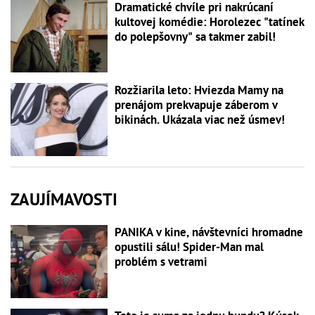
Dramatické chvíle pri nakrúcaní
kultovej komédie: Horolezec "tatínek
do polepšovny" sa takmer zabil!
Rozžiarila leto: Hviezda Mamy na
prenájom prekvapuje záberom v
bikinách. Ukázala viac než úsmev!
ZAUJÍMAVOSTI
PANIKA v kine, návštevníci hromadne
opustili sálu! Spider-Man mal
problém s vetrami