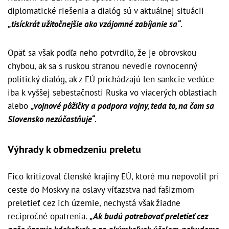
diplomatické riešenia a dialóg sú v aktuálnej situácii
„tisíckrát užitočnejšie ako vzájomné zabíjanie sa“
.
Opäť sa však podľa neho potvrdilo, že je obrovskou
chybou, ak sa s ruskou stranou nevedie rovnocenný
politický dialóg, ak z EÚ prichádzajú len sankcie vedúce
iba k vyššej sebestačnosti Ruska vo viacerých oblastiach
alebo
„vojnové pôžičky a podpora vojny, teda to, na čom sa
Slovensko nezúčastňuje“
.
Výhrady k obmedzeniu preletu
Fico kritizoval členské krajiny EÚ, ktoré mu nepovolil pri
ceste do Moskvy na oslavy víťazstva nad fašizmom
preletieť cez ich územie, nechystá však žiadne
recipročné opatrenia.
„Ak budú potrebovať preletieť cez