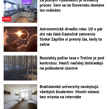
proces: Sem sa na Slovensku dostane
len málokto
FOTO
Astronomické divadlo roka: Už o pár
dní nás čaká čiastočné zatmenie
Slnka! Zapíšte si presný čas, kedy to
začne
Rozsiahly požiar lesa v Trstíne je pod
kontrolou: Hasiči naďalej dohliadajú
na poškodené územie
Bratislavské univerzity neubytujú
všetkých študentov: Mnohí ostanú
bez miesta na internáte