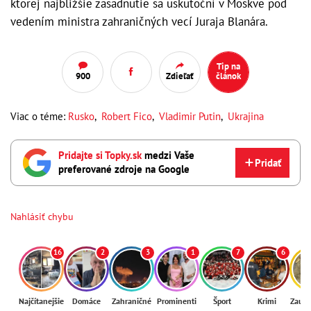
ktorej najbližšie zasadnutie sa uskutoční v Moskve pod
vedením ministra zahraničných vecí Juraja Blanára.
Tip na
900
Zdieľať
článok
Viac o téme:
Rusko
,
Robert Fico
,
Vladimir Putin
,
Ukrajina
Pridajte si Topky.sk
medzi Vaše
Pridať
preferované zdroje na Google
Nahlásiť chybu
16
2
3
1
7
6
Najčítanejšie
Domáce
Zahraničné
Prominenti
Šport
Krimi
Zaují