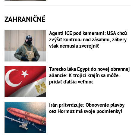
ZAHRANIČNÉ
Agenti ICE pod kamerami: USA chcú
zvýšiť kontrolu nad zásahmi, zábery
však nemusia zverejniť
Turecko láka Egypt do novej obrannej
aliancie: K trojici krajín sa môže
pridať ďalšia veľmoc
Irán pritvrdzuje: Obnovenie plavby
cez Hormuz má svoje podmienky!