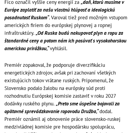
Fico označil vyššie ceny energií za
„daň, ktorú musíme v
Európe zaplatiť za našu vlastnú hlúposť a ideologickú
posadnutosť Ruskom“
. Varoval tiež pred možným vstupom
amerických firiem do európskej plynovej a ropnej
infraštruktúry.
„Od Ruska budú nakupovať plyn a ropu za
štandardné ceny a potom nám ich posúvať s vysokohorskou
americkou prirážkou,“
vyhlásil.
Premiér zopakoval, že podporuje diverzifikáciu
energetických zdrojov, avšak pri zachovaní všetkých
existujúcich tokov vrátane ruských. Pripomenul, že
Slovensko podalo žalobu na európsky súd proti
rozhodnutiu Európskej komisie zastaviť v roku 2027
dodávky ruského plynu.
„Preto sme úspešne bojovali za
opätovné sprevádzkovanie ropovodu Družba,“
dodal.
Premiér oznámil aj obnovenie práce slovensko-ruskej
medzivládnej komisie pre hospodársku spoluprácu,