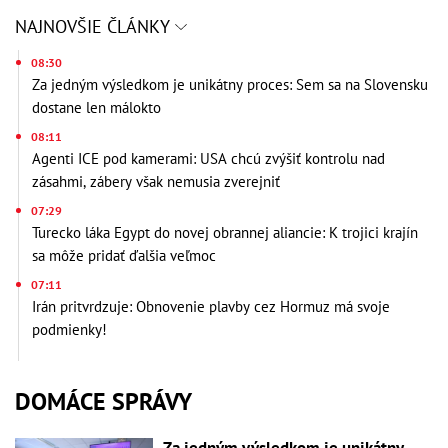
NAJNOVŠIE ČLÁNKY
08:30
Za jedným výsledkom je unikátny proces: Sem sa na Slovensku
dostane len málokto
08:11
Agenti ICE pod kamerami: USA chcú zvýšiť kontrolu nad
zásahmi, zábery však nemusia zverejniť
07:29
Turecko láka Egypt do novej obrannej aliancie: K trojici krajín
sa môže pridať ďalšia veľmoc
07:11
Irán pritvrdzuje: Obnovenie plavby cez Hormuz má svoje
podmienky!
DOMÁCE SPRÁVY
Za jedným výsledkom je unikátny