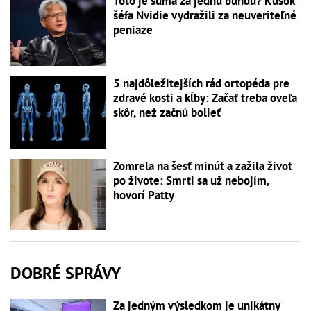
Toto je suma za jednu bundu? Kúsok
šéfa Nvidie vydražili za neuveriteľné
peniaze
5 najdôležitejších rád ortopéda pre
zdravé kosti a kĺby: Začať treba oveľa
skôr, než začnú bolieť
Zomrela na šesť minút a zažila život
po živote: Smrti sa už nebojím,
hovorí Patty
DOBRÉ SPRÁVY
Za jedným výsledkom je unikátny