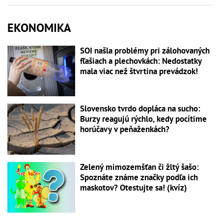
EKONOMIKA
SOI našla problémy pri zálohovaných
fľašiach a plechovkách: Nedostatky
mala viac než štvrtina prevádzok!
Slovensko tvrdo dopláca na sucho:
Burzy reagujú rýchlo, kedy pocítime
horúčavy v peňaženkách?
Zelený mimozemšťan či žltý šašo:
Spoznáte známe značky podľa ich
maskotov? Otestujte sa! (kvíz)