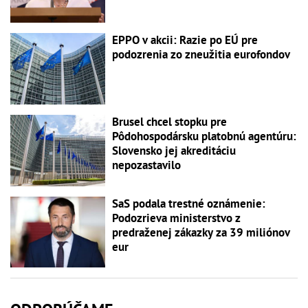
EPPO v akcii: Razie po EÚ pre
podozrenia zo zneužitia eurofondov
Brusel chcel stopku pre
Pôdohospodársku platobnú agentúru:
Slovensko jej akreditáciu
nepozastavilo
SaS podala trestné oznámenie:
Podozrieva ministerstvo z
predraženej zákazky za 39 miliónov
eur