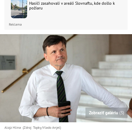
Hasiči zasahovali v areáli Slovnaftu, kde došlo k
požiaru
Reklama
Zobraziť galériu
(3)
Alojz Hlina (Zdroj: Topky/Vlado Anjel)