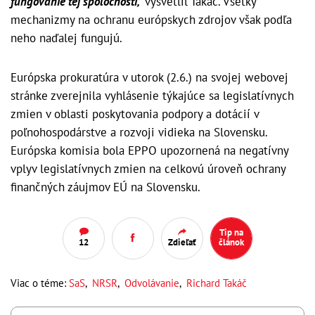
fungovanie tej spoločnosti,“
vysvetlil Takáč. Všetky
mechanizmy na ochranu európskych zdrojov však podľa
neho naďalej fungujú.
Európska prokuratúra v utorok (2.6.) na svojej webovej
stránke zverejnila vyhlásenie týkajúce sa legislatívnych
zmien v oblasti poskytovania podpory a dotácií v
poľnohospodárstve a rozvoji vidieka na Slovensku.
Európska komisia bola EPPO upozornená na negatívny
vplyv legislatívnych zmien na celkovú úroveň ochrany
finančných záujmov EÚ na Slovensku.
Tip na
12
Zdieľať
článok
Viac o téme:
SaS
,
NRSR
,
Odvolávanie
,
Richard Takáč