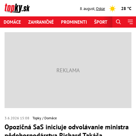
28 °C
8. august
,
Oskar
DOMÁCE
ZAHRANIČNÉ
PROMINENTI
ŠPORT
ZAUJÍMAV
3.6.2026 15:08
Topky
Domáce
Opozičná SaS iniciuje odvolávanie ministra
pôdohospodárstva Richard Takáča