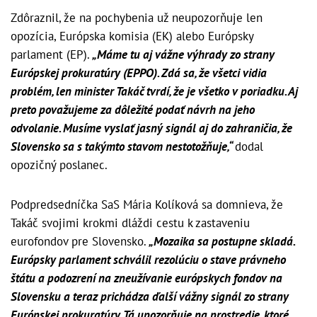
Zdôraznil, že na pochybenia už neupozorňuje len
opozícia, Európska komisia (EK) alebo Európsky
parlament (EP).
„Máme tu aj vážne výhrady zo strany
Európskej prokuratúry (EPPO). Zdá sa, že všetci vidia
problém, len minister Takáč tvrdí, že je všetko v poriadku. Aj
preto považujeme za dôležité podať návrh na jeho
odvolanie. Musíme vyslať jasný signál aj do zahraničia, že
Slovensko sa s takýmto stavom nestotožňuje,“
dodal
opozičný poslanec.
Podpredsedníčka SaS Mária Kolíková sa domnieva, že
Takáč svojimi krokmi dláždi cestu k zastaveniu
eurofondov pre Slovensko.
„Mozaika sa postupne skladá.
Európsky parlament schválil rezolúciu o stave právneho
štátu a podozrení na zneužívanie európskych fondov na
Slovensku a teraz prichádza ďalší vážny signál zo strany
Európskej prokuratúry. Tá upozorňuje na prostredie, ktoré