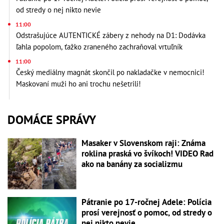
od stredy o nej nikto nevie
11:00
Odstrašujúce AUTENTICKÉ zábery z nehody na D1: Dodávka
ľahla popolom, ťažko zraneného zachraňoval vrtuľník
11:00
Český mediálny magnát skončil po nakladačke v nemocnici!
Maskovaní muži ho ani trochu nešetrili!
DOMÁCE SPRÁVY
Masaker v Slovenskom raji: Známa
roklina praská vo švíkoch! VIDEO Rad
ako na banány za socializmu
Pátranie po 17-ročnej Adele: Polícia
prosí verejnosť o pomoc, od stredy o
nej nikto nevie