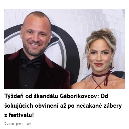
Týždeň od škandálu Gáboríkovcov: Od
šokujúcich obvinení až po nečakané zábery
z festivalu!
Domáci prominenti