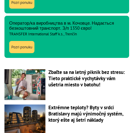
Pozri ponuku
Оператор/ка виробництва в м. Кочовце. Надається
безкоштовний транспорт. З/п 1350 євро!
TRANSFER International Staff k.s., Trenčín
Pozri ponuku
Zbaľte sa na letný piknik bez stresu:
Tieto praktické vychytávky vám
ušetria miesto v batohu!
Extrémne teploty? Byty v srdci
Bratislavy majú výnimočný systém,
ktorý ešte aj šetrí náklady