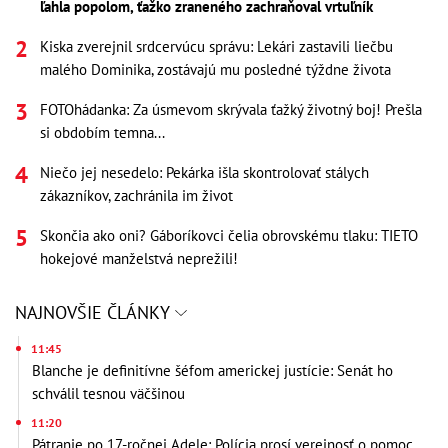
ľahla popolom, ťažko zraneného zachraňoval vrtuľník
Kiska zverejnil srdcervúcu správu: Lekári zastavili liečbu
malého Dominika, zostávajú mu posledné týždne života
FOTOhádanka: Za úsmevom skrývala ťažký životný boj! Prešla
si obdobím temna...
Niečo jej nesedelo: Pekárka išla skontrolovať stálych
zákazníkov, zachránila im život
Skončia ako oni? Gáboríkovci čelia obrovskému tlaku: TIETO
hokejové manželstvá neprežili!
NAJNOVŠIE ČLÁNKY
11:45
Blanche je definitívne šéfom americkej justície: Senát ho
schválil tesnou väčšinou
11:20
Pátranie po 17-ročnej Adele: Polícia prosí verejnosť o pomoc,