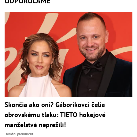
ODPORÚČAME
Skončia ako oni? Gáboríkovci čelia
obrovskému tlaku: TIETO hokejové
manželstvá neprežili!
Domáci prominenti