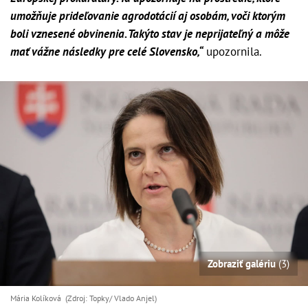
umožňuje prideľovanie agrodotácií aj osobám, voči ktorým
boli vznesené obvinenia. Takýto stav je neprijateľný a môže
mať vážne následky pre celé Slovensko,“
upozornila.
Zobraziť galériu
(3)
Mária Kolíková (Zdroj: Topky/ Vlado Anjel)