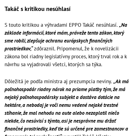
Takáč s kritikou nesúhlasí
S touto kritikou a výhradami EPPO Takáč nesúhlasí.
„Na
základe informácií, ktoré mám, práveže tento zákon, ktorý
sme robili, zlepšuje ochranu európskych finančných
prostriedkov,“
zdôraznil. Pripomenul, že k novelizácii
zákona bol riadny legislatívny proces, ktorý trval rok a k
návrhu sa vyjadrovali všetci, ktorých sa týka.
Dôležitá je podľa ministra aj prezumpcia neviny.
„Ak má
poľnohospodár riadny nárok na priame platby tým, že má
nejaký poľnohospodársky subjekt a dostáva dotácie na
hektáre, a nebodaj je voči nemu vedené nejaké trestné
stíhanie, že mal nehodu na aute alebo nezaplatil niečo
niekde, čo nesúvisí s týmto, asi je nesprávne mu držať
finančné prostriedky, keď tie sú určené pre zamestnancov a