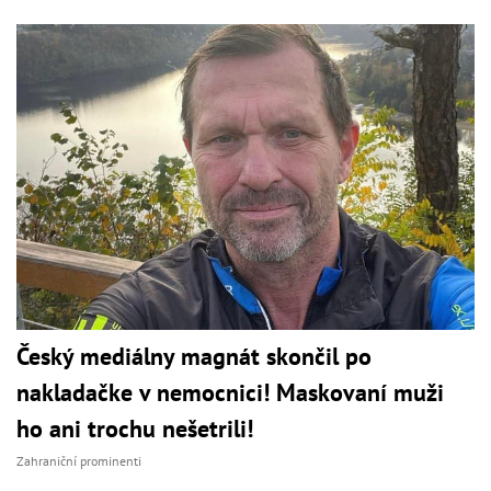
Český mediálny magnát skončil po
nakladačke v nemocnici! Maskovaní muži
ho ani trochu nešetrili!
Zahraniční prominenti