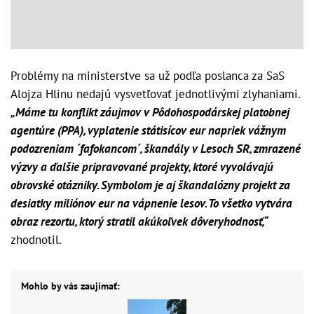
Problémy na ministerstve sa už podľa poslanca za SaS
Alojza Hlinu nedajú vysvetľovať jednotlivými zlyhaniami.
„Máme tu konflikt záujmov v Pôdohospodárskej platobnej
agentúre (PPA), vyplatenie státisícov eur napriek vážnym
podozreniam ´fafokancom´, škandály v Lesoch SR, zmrazené
výzvy a ďalšie pripravované projekty, ktoré vyvolávajú
obrovské otázniky. Symbolom je aj škandalózny projekt za
desiatky miliónov eur na vápnenie lesov. To všetko vytvára
obraz rezortu, ktorý stratil akúkoľvek dôveryhodnosť,“
zhodnotil.
Mohlo by vás zaujímať: