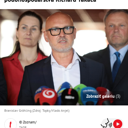
Zobraziť galériu
(3)
Branislav Gröhling (Zdroj: Topky/Vlado Anjel)
© Zoznam/
TASR