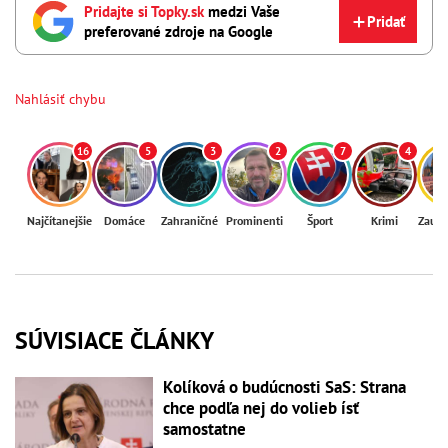
Pridajte si Topky.sk
medzi Vaše
Pridať
preferované zdroje na Google
Nahlásiť chybu
16
5
3
2
7
4
Najčítanejšie
Domáce
Zahraničné
Prominenti
Šport
Krimi
Zaují
SÚVISIACE ČLÁNKY
Kolíková o budúcnosti SaS: Strana
chce podľa nej do volieb ísť
samostatne