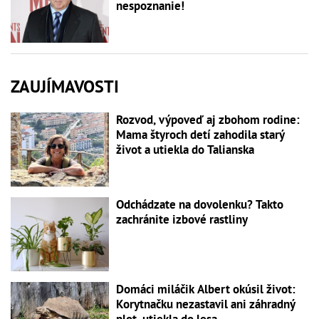
nespoznanie!
ZAUJÍMAVOSTI
Rozvod, výpoveď aj zbohom rodine:
Mama štyroch detí zahodila starý
život a utiekla do Talianska
Odchádzate na dovolenku? Takto
zachránite izbové rastliny
Domáci miláčik Albert okúsil život:
Korytnačku nezastavil ani záhradný
plot, utiekla do lesa