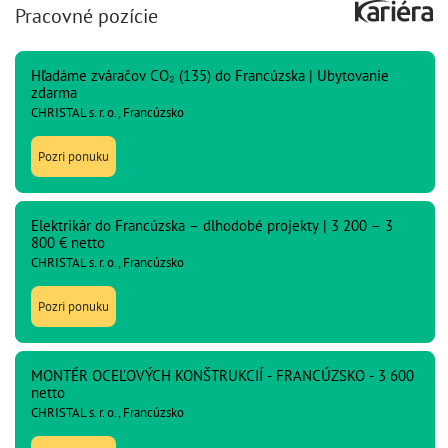
Pracovné pozície
Hľadáme zváračov CO₂ (135) do Francúzska | Ubytovanie
zdarma
CHRISTAL s. r. o., Francúzsko
Pozri ponuku
Elektrikár do Francúzska – dlhodobé projekty | 3 200 – 3
800 € netto
CHRISTAL s. r. o., Francúzsko
Pozri ponuku
MONTÉR OCEĽOVÝCH KONŠTRUKCIÍ - FRANCÚZSKO - 3 600
netto
CHRISTAL s. r. o., Francúzsko