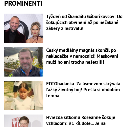
PROMINENTI
Týždeň od škandálu Gáboríkovcov: Od
šokujúcich obvinení až po nečakané
zábery z festivalu!
Český mediálny magnát skončil po
nakladačke v nemocnici! Maskovaní
muži ho ani trochu nešetrili!
FOTOhádanka: Za úsmevom skrývala
ťažký životný boj! Prešla si obdobím
temna...
Hviezda sitkomu Roseanne šokuje
vzhľadom: 91 kíl dole... Je na