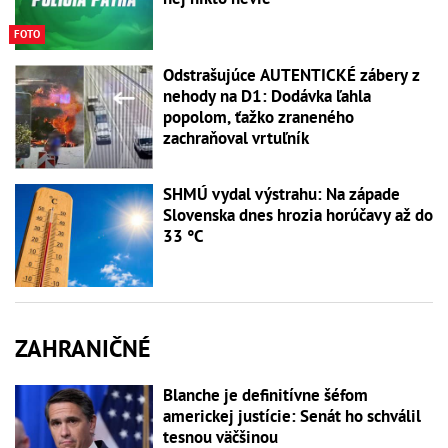
FOTO
Odstrašujúce AUTENTICKÉ zábery z
nehody na D1: Dodávka ľahla
popolom, ťažko zraneného
zachraňoval vrtuľník
SHMÚ vydal výstrahu: Na západe
Slovenska dnes hrozia horúčavy až do
33 °C
ZAHRANIČNÉ
Blanche je definitívne šéfom
americkej justície: Senát ho schválil
tesnou väčšinou