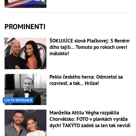
PROMINENTI
ŠOKUJÚCE slová Plačkovej: S Reném
dlho tajili... Tomuto po rokoch uverí
málokto!
Peklo českého herca: Odmietol sa
rozviesť, a tak... Hrôza!
128 FB INTERAKCIÍ
Manželka Attilu Végha rozpálila
Chorvátsko: FOTO v plavkách vyráža
dych! TAKÝTO zadok sa len tak nevidí