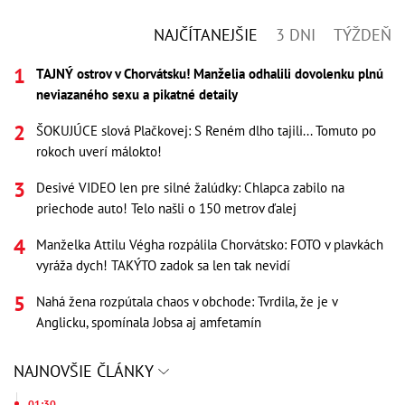
NAJČÍTANEJŠIE
3 DNI
TÝŽDEŇ
TAJNÝ ostrov v Chorvátsku! Manželia odhalili dovolenku plnú
neviazaného sexu a pikatné detaily
ŠOKUJÚCE slová Plačkovej: S Reném dlho tajili... Tomuto po
rokoch uverí málokto!
Desivé VIDEO len pre silné žalúdky: Chlapca zabilo na
priechode auto! Telo našli o 150 metrov ďalej
Manželka Attilu Végha rozpálila Chorvátsko: FOTO v plavkách
vyráža dych! TAKÝTO zadok sa len tak nevidí
Nahá žena rozpútala chaos v obchode: Tvrdila, že je v
Anglicku, spomínala Jobsa aj amfetamín
NAJNOVŠIE ČLÁNKY
01:30