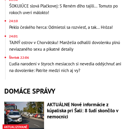
ŠOKUJÚCE slová Plačkovej: S Reném dlho tajili... Tomuto po
rokoch uverí málokto!
24:10
Peklo českého herca: Odmietol sa rozviesť, a tak... Hrôza!
24:01
TAJNÝ ostrov v Chorvátsku! Manželia odhalili dovolenku plnú
neviazaného sexu a pikatné detaily
Štvrtok 22:06
Ľudia narodení v štyroch mesiacoch si nevedia oddýchnuť ani
na dovolenke: Patríte medzi nich aj vy?
DOMÁCE SPRÁVY
AKTUÁLNE Nové informácie z
kúpaliska pri Šali: 8 ľudí skončilo v
nemocnici
AKTUALIZOVANÉ