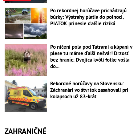
Po rekordnej horúčave prichádzajú
búrky: Výstrahy platia do polnoci,
PIATOK prinesie ďalšie riziká
Po ničení pola pod Tatrami a kúpaní v
plese tu máme ďalší nešvár! Drzosť
bez hraníc: Dvojica kvôli fotke vošla
do...
Rekordné horúčavy na Slovensku:
Záchranári vo štvrtok zasahovali pri
kolapsoch už 83-krát
ZAHRANIČNÉ