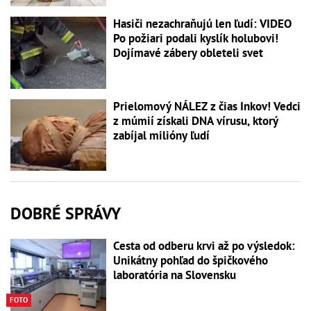
Hasiči nezachraňujú len ľudí: VIDEO
Po požiari podali kyslík holubovi!
Dojímavé zábery obleteli svet
Prielomový NÁLEZ z čias Inkov! Vedci
z múmií získali DNA vírusu, ktorý
zabíjal milióny ľudí
DOBRÉ SPRÁVY
Cesta od odberu krvi až po výsledok:
Unikátny pohľad do špičkového
laboratória na Slovensku
FOTO