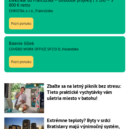
Elektrikár do Francúzska – dlhodobé projekty | 3 200 – 3
800 € netto
CHRISTAL s. r. o., Francúzsko
Pozri ponuku
Balenie šišiek
COVEBO WORK OFFICE SP Z O O, Holandsko
Pozri ponuku
Zbaľte sa na letný piknik bez stresu:
Tieto praktické vychytávky vám
ušetria miesto v batohu!
Extrémne teploty? Byty v srdci
Bratislavy majú výnimočný systém,