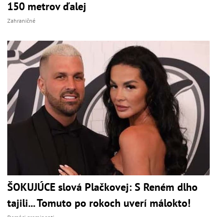
150 metrov ďalej
Zahraničné
ŠOKUJÚCE slová Plačkovej: S Reném dlho
tajili... Tomuto po rokoch uverí málokto!