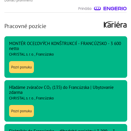
Domáci prominenti
Pracovné pozície
MONTÉR OCEĽOVÝCH KONŠTRUKCIÍ - FRANCÚZSKO - 3 600
netto
CHRISTAL s. r. o., Francúzsko
Pozri ponuku
Hľadáme zváračov CO₂ (135) do Francúzska | Ubytovanie
zdarma
CHRISTAL s. r. o., Francúzsko
Pozri ponuku