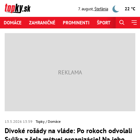
22 °C
7. august
,
Štefánia
DOMÁCE
ZAHRANIČNÉ
PROMINENTI
ŠPORT
ZAUJÍMAV
13.5.2026 13:59
Topky
Domáce
Divoké rošády na vláde: Po rokoch odvolali
Sulíka z čela mŕtvej organizácie! Na jeho