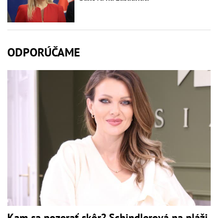
ODPORÚČAME
Kam sa pozerať skôr? Schindlerová na pláži