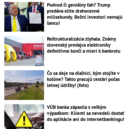
Podvod či geniálny ťah? Trump
predáva elite drahocenné
milisekundy. Bežní investori nemajú
šancu!
Reštrukturalizácia zlyhala. Známy
slovenský predajca elektroniky
definitívne končí a mieri k bankrotu
Čo sa deje na diaľnici, kým stojíte v
kolóne? Takto pracujú cestári počas
letnej údržby! (foto)
VÚB banka zápasila s veľkým
výpadkom: Klienti sa nevedeli dostať
do aplikácie ani do internetbankingu!