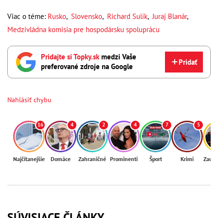
Viac o téme:
Rusko
,
Slovensko
,
Richard Sulík
,
Juraj Blanár
,
Medzivládna komisia pre hospodársku spoluprácu
Pridajte si Topky.sk
medzi Vaše
Pridať
preferované zdroje na Google
Nahlásiť chybu
16
4
2
4
7
5
Najčítanejšie
Domáce
Zahraničné
Prominenti
Šport
Krimi
Zaují
SÚVISIACE ČLÁNKY