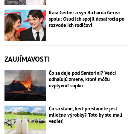
Kaia Gerber a syn Richarda Gerea
spolu: Osud ich spojil desaťročia po
rozvode ich rodičov!
ZAUJÍMAVOSTI
Čo sa deje pod Santorini? Vedci
odhaľujú zmeny, ktoré môžu
ovplyvniť sopku
Čo sa stane, keď prestanete jesť
mliečne výrobky? Toto by ste mali
vedieť