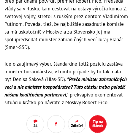
pred pár dňami potvrdil premiér Robert Fico. Predseda
vlády sa v Rusku, kam cestoval na oslavy výročia konca 2.
svetovej vojny, stretol s ruským prezidentom Vladimirom
Putinom. Povedal tiež, že najbližšie zasadnutie komisie
sa má uskutočniť v Moskve a za Slovensko jej má
spolupredsedať minister zahraničných vecí Juraj Blanár
(Smer-SSD).
Ide o zaujímavý výber, štandardne totiž pozíciu zastáva
minister hospodárstva, v tomto prípade by to tak mala
byť Denisa Saková (Hlas-SD).
"Prečo minister zahraničných
vecí a nie minister hospodárstva? Túto otázku treba položiť
nášmu koaličnému partnerovi,"
prekvapivo okomentoval
situáciu krátko po návrate z Moskvy Robert Fico.
Tip na
24
Zdieľať
článok