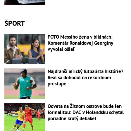
ŠPORT
FOTO Messiho žena v bikinách:
Komentár Ronaldovej Georginy
vyvolal ošiaľ
Najdrahší africký futbalista histórie?
Real sa dohodol na rekordnom
prestupe
Odveta na Žitnom ostrove bude len
formalitou: DAC v Holandsku schytal
poriadne krutý debakel