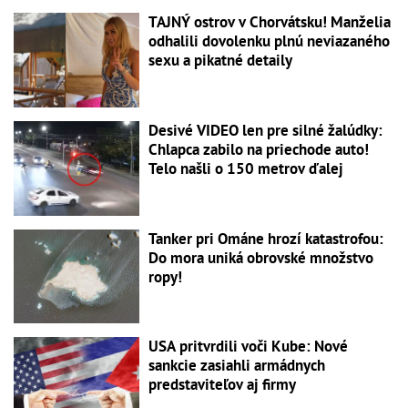
TAJNÝ ostrov v Chorvátsku! Manželia
odhalili dovolenku plnú neviazaného
sexu a pikatné detaily
Desivé VIDEO len pre silné žalúdky:
Chlapca zabilo na priechode auto!
Telo našli o 150 metrov ďalej
Tanker pri Ománe hrozí katastrofou:
Do mora uniká obrovské množstvo
ropy!
USA pritvrdili voči Kube: Nové
sankcie zasiahli armádnych
predstaviteľov aj firmy