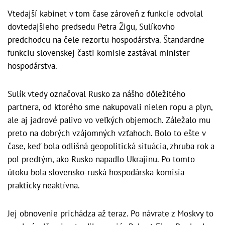
Vtedajší kabinet v tom čase zároveň z funkcie odvolal
dovtedajšieho predsedu Petra Žigu, Sulíkovho
predchodcu na čele rezortu hospodárstva. Štandardne
funkciu slovenskej časti komisie zastával minister
hospodárstva.
Sulík vtedy označoval Rusko za nášho dôležitého
partnera, od ktorého sme nakupovali nielen ropu a plyn,
ale aj jadrové palivo vo veľkých objemoch. Záležalo mu
preto na dobrých vzájomných vzťahoch. Bolo to ešte v
čase, keď bola odlišná geopolitická situácia, zhruba rok a
pol predtým, ako Rusko napadlo Ukrajinu. Po tomto
útoku bola slovensko-ruská hospodárska komisia
prakticky neaktívna.
Jej obnovenie prichádza až teraz. Po návrate z Moskvy to