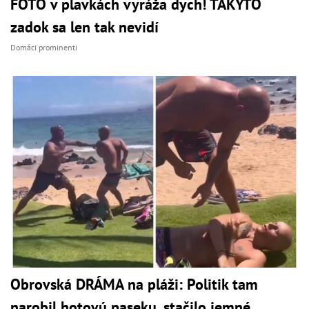
FOTO v plavkách vyráža dych! TAKÝTO
zadok sa len tak nevidí
Domáci prominenti
Obrovská DRÁMA na pláži: Politik tam
narobil hotovú paseku, stačilo jemné