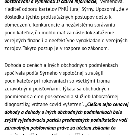
obstarávaní a vymieňali si citlivé informácie,“
vymenoval
riaditeľ odboru kartelov PMÚ Juraj Sýrny. Upozornil, že v
dôsledku týchto protisúťažných postupov došlo k
obmedzeniu konkurencie a nezávislému správaniu
podnikateľov, čo mohlo mať za následok zaťaženie
verejných financií a neefektívne vynakladanie verejných
zdrojov. Takýto postup je v rozpore so zákonom.
Dohoda o cenách a iných obchodných podmienkach
spočívala podľa Sýrneho v spoločnej stratégii
podnikateľov pri rokovaniach so všetkými troma
zdravotnými poisťovňami. Týkala sa obchodných
podmienok a cien poskytovania služieb laboratórnej
diagnostiky, vrátane covid vyšetrení.
„Cieľom tejto cenovej
dohody a dohody o iných obchodných podmienkach bolo
zvýšiť vyjednávaciu pozíciu predmetných podnikateľov voči
zdravotným poisťovniam práve za účelom získania čo