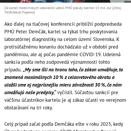
Za kartel medicínskych laboratórií udelil PMÚ pokuty takmer 15 mil. eur (Zdroj:
TASR/Jakub Popelka)
Ako ďalej na tlačovej konferencii priblížil podpredseda
PMÚ Peter Demčák, kartel sa týkal trhu poskytovania
laboratórnej diagnostiky na celom území Slovenska. K
protisúťažnému konaniu dochádzalo už v období pred
pandémiou, ale aj počas pandémie COVID-19. Udelená
sankcia podľa neho zodpovedá významnosti tohto
prípadu.
„My sme išli na hranu toho, čo zákon umožňuje, to
znamená maximálnych 10 % z celosvetového obratu a
uložili sme aj najprísnejšiu mieru závažnosti 30 %, čo nám
umožňujú naše predpisy,“
vyčíslil. Súčasťou sankcií pre
väčšinu účastníkov kartelu je aj zákaz účasti vo verejnom
obstarávaní na tri roky.
Celý prípad začal podľa Demčáka ešte v roku 2023, kedy