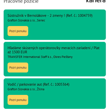
Pracovné pozície
Sústružník v Bernolákove - 2 zmeny ! (Ref. č.: 1004759)
Grafton Slovakia s.r.o., Senec
Pozri ponuku
Hľadáme skúsených operátorov/ky meracích zariadení / Plat
až 1500 EUR
TRANSFER International Staff k.s., Okres Piešťany
Pozri ponuku
Vodič / parkovanie aut (Ref. č.: 1005364)
Grafton Slovakia s.r.o., Žilina
Pozri ponuku