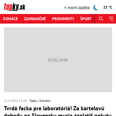
23 °C
6. august
,
Jozefína
DOMÁCE
ZAHRANIČNÉ
PROMINENTI
ŠPORT
ZAUJÍMAV
12.5.2026 11:00
Topky
Domáce
Tvrdá facka pre laboratóriá! Za kartelovú
dohodu na Slovensku musia zaplatiť pokutu