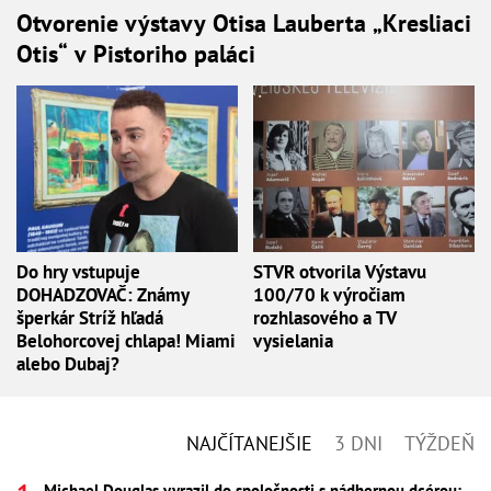
Otvorenie výstavy Otisa Lauberta „Kresliaci
Otis“ v Pistoriho paláci
Do hry vstupuje
STVR otvorila Výstavu
DOHADZOVAČ: Známy
100/70 k výročiam
šperkár Stríž hľadá
rozhlasového a TV
Belohorcovej chlapa! Miami
vysielania
alebo Dubaj?
NAJČÍTANEJŠIE
3 DNI
TÝŽDEŇ
Michael Douglas vyrazil do spoločnosti s nádhernou dcérou: