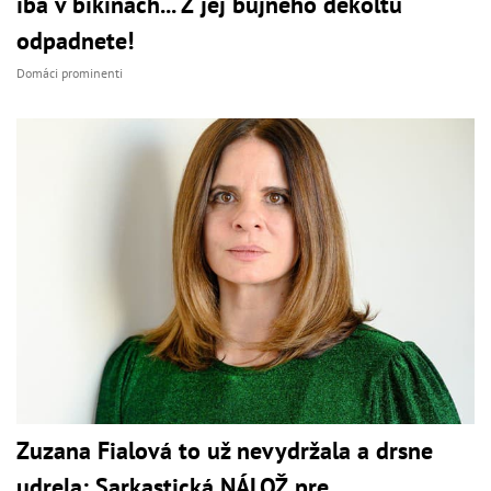
iba v bikinách... Z jej bujného dekoltu
odpadnete!
Domáci prominenti
Zuzana Fialová to už nevydržala a drsne
udrela: Sarkastická NÁLOŽ pre