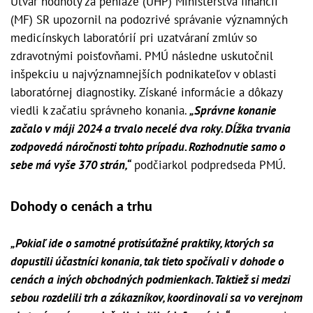
Útvar hodnoty za peniaze (ÚHP) Ministerstva financií
(MF) SR upozornil na podozrivé správanie významných
medicínskych laboratórií pri uzatváraní zmlúv so
zdravotnými poisťovňami. PMÚ následne uskutočnil
inšpekciu u najvýznamnejších podnikateľov v oblasti
laboratórnej diagnostiky. Získané informácie a dôkazy
viedli k začatiu správneho konania.
„Správne konanie
začalo v máji 2024 a trvalo necelé dva roky. Dĺžka trvania
zodpovedá náročnosti tohto prípadu. Rozhodnutie samo o
sebe má vyše 370 strán,“
podčiarkol podpredseda PMÚ.
Dohody o cenách a trhu
„Pokiaľ ide o samotné protisúťažné praktiky, ktorých sa
dopustili účastníci konania, tak tieto spočívali v dohode o
cenách a iných obchodných podmienkach. Taktiež si medzi
sebou rozdelili trh a zákazníkov, koordinovali sa vo verejnom