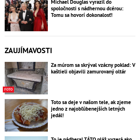
Michael Douglas vyrazil do
spoločnosti s nádhernou dcérou:
Tomu sa hovorí dokonalosť!
ZAUJÍMAVOSTI
Za múrom sa skrýval vzácny poklad: V
kaštieli objavili zamurovaný oltár
FOTO
Toto sa deje v našom tele, ak zjeme
jedno z najobľúbenejších letných
jedál!
To je nádhera! TÁTO pláž vyzerá ako