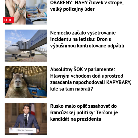
OBARENÝ: NAHÝ človek v strope,
veľký policajný úder
FOTO
Nemecko začalo vyšetrovanie
incidentu na letisku: Dron s
výbušninou kontrolovane odpálili
Absolútny ŠOK v parlamente:
Hlavným vchodom doň uprostred
zasadania napochodovali KAPYBARY,
kde sa tam nabrali?
Rusko malo opäť zasahovať do
francúzskej politiky: Terčom je
kandidát na prezidenta