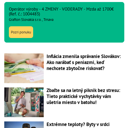
Operátor výroby - 4 ZMENY - VODERADY - Mzda až 1700€
(Ref. č.: 1004483)
Grafton Slovakia s.r.o., Trnava
Pozri ponuku
Inflácia zmenila správanie Slovákov:
Ako narábať s peniazmi, keď
nechcete zbytočne riskovať?
Zbaľte sa na letný piknik bez stresu:
Tieto praktické vychytávky vám
ušetria miesto v batohu!
Extrémne teploty? Byty v srdci