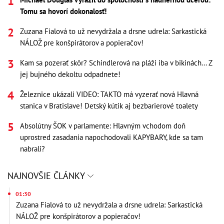
Tomu sa hovorí dokonalosť!
Zuzana Fialová to už nevydržala a drsne udrela: Sarkastická
NÁLOŽ pre konšpirátorov a popieračov!
Kam sa pozerať skôr? Schindlerová na pláži iba v bikinách... Z
jej bujného dekoltu odpadnete!
Železnice ukázali VIDEO: TAKTO má vyzerať nová Hlavná
stanica v Bratislave! Detský kútik aj bezbarierové toalety
Absolútny ŠOK v parlamente: Hlavným vchodom doň
uprostred zasadania napochodovali KAPYBARY, kde sa tam
nabrali?
NAJNOVŠIE ČLÁNKY
01:30
Zuzana Fialová to už nevydržala a drsne udrela: Sarkastická
NÁLOŽ pre konšpirátorov a popieračov!