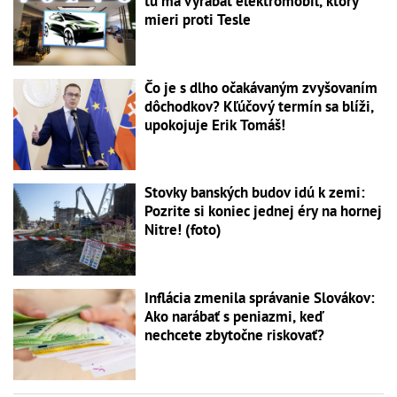
tu má vyrábať elektromobil, ktorý
mieri proti Tesle
Čo je s dlho očakávaným zvyšovaním
dôchodkov? Kľúčový termín sa blíži,
upokojuje Erik Tomáš!
Stovky banských budov idú k zemi:
Pozrite si koniec jednej éry na hornej
Nitre! (foto)
Inflácia zmenila správanie Slovákov:
Ako narábať s peniazmi, keď
nechcete zbytočne riskovať?