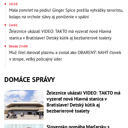
24:10
Mala zomrieť na pódiu! Ginger Spice prežila vyhrážky teroristu,
kolaps na vrchole slávy aj poníženie v spálni
24:01
Železnice ukázali VIDEO: TAKTO má vyzerať nová Hlavná
stanica v Bratislave! Detský kútik aj bezbarierové toalety
Streda 23:00
Muž išiel darovať plazmu a zostal ako OBARENÝ: NAHÝ človek
v strope, veľký policajný úder
DOMÁCE SPRÁVY
Železnice ukázali VIDEO: TAKTO má
vyzerať nová Hlavná stanica v
Bratislave! Detský kútik aj
bezbarierové toalety
Slovensko pomáha Maďarsku s