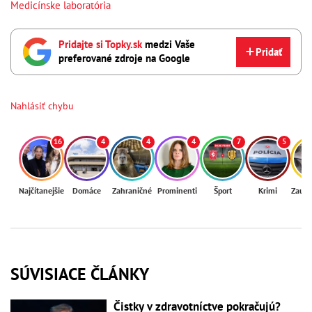
Medicínske laboratória
Pridajte si Topky.sk
medzi Vaše
Pridať
preferované zdroje na Google
Nahlásiť chybu
16
4
4
4
7
5
Najčítanejšie
Domáce
Zahraničné
Prominenti
Šport
Krimi
Zaují
SÚVISIACE ČLÁNKY
Čistky v zdravotníctve pokračujú?