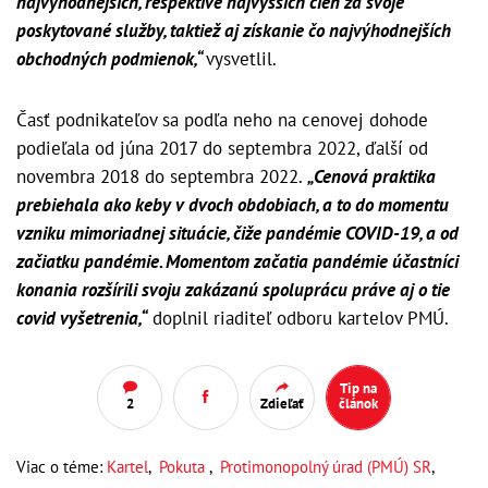
najvýhodnejších, respektíve najvyšších cien za svoje
poskytované služby, taktiež aj získanie čo najvýhodnejších
obchodných podmienok,“
vysvetlil.
Časť podnikateľov sa podľa neho na cenovej dohode
podieľala od júna 2017 do septembra 2022, ďalší od
novembra 2018 do septembra 2022.
„Cenová praktika
prebiehala ako keby v dvoch obdobiach, a to do momentu
vzniku mimoriadnej situácie, čiže pandémie COVID-19, a od
začiatku pandémie. Momentom začatia pandémie účastníci
konania rozšírili svoju zakázanú spoluprácu práve aj o tie
covid vyšetrenia,“
doplnil riaditeľ odboru kartelov PMÚ.
Tip na
2
Zdieľať
článok
Viac o téme:
Kartel
,
Pokuta
,
Protimonopolný úrad (PMÚ) SR
,