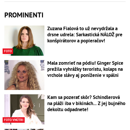
PROMINENTI
Zuzana Fialová to už nevydržala a
drsne udrela: Sarkastická NÁLOŽ pre
konšpirátorov a popieračov!
FOTO
Mala zomrieť na pódiu! Ginger Spice
prežila vyhrážky teroristu, kolaps na
vrchole slávy aj poníženie v spálni
Kam sa pozerať skôr? Schindlerová
na pláži iba v bikinách... Z jej bujného
dekoltu odpadnete!
FOTO VNÚTRI