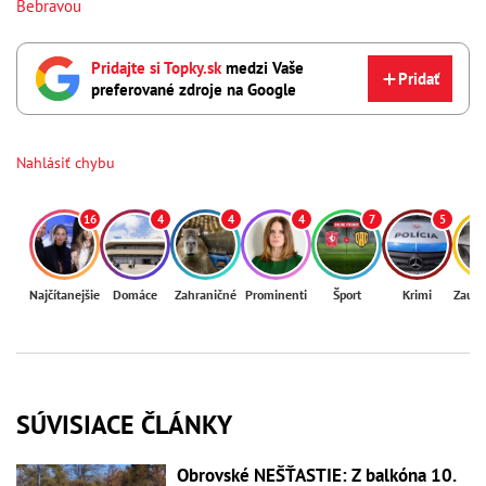
Bebravou
Pridajte si Topky.sk
medzi Vaše
Pridať
preferované zdroje na Google
Nahlásiť chybu
16
4
4
4
7
5
Najčítanejšie
Domáce
Zahraničné
Prominenti
Šport
Krimi
Zaují
SÚVISIACE ČLÁNKY
Obrovské NEŠŤASTIE: Z balkóna 10.