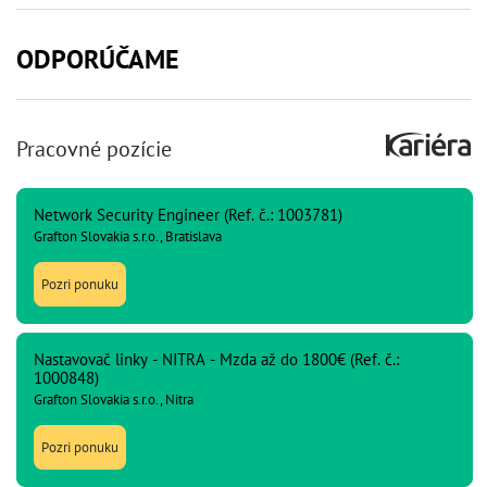
ODPORÚČAME
Pracovné pozície
Network Security Engineer (Ref. č.: 1003781)
Grafton Slovakia s.r.o., Bratislava
Pozri ponuku
Nastavovač linky - NITRA - Mzda až do 1800€ (Ref. č.:
1000848)
Grafton Slovakia s.r.o., Nitra
Pozri ponuku