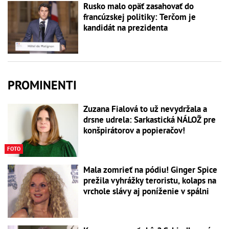
Rusko malo opäť zasahovať do
francúzskej politiky: Terčom je
kandidát na prezidenta
PROMINENTI
Zuzana Fialová to už nevydržala a
drsne udrela: Sarkastická NÁLOŽ pre
konšpirátorov a popieračov!
FOTO
Mala zomrieť na pódiu! Ginger Spice
prežila vyhrážky teroristu, kolaps na
vrchole slávy aj poníženie v spálni