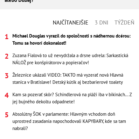
NAJČÍTANEJŠIE
3 DNI
TÝŽDEŇ
Michael Douglas vyrazil do spoločnosti s nádhernou dcérou:
Tomu sa hovorí dokonalosť!
Zuzana Fialová to už nevydržala a drsne udrela: Sarkastická
NÁLOŽ pre konšpirátorov a popieračov!
Železnice ukázali VIDEO: TAKTO má vyzerať nová Hlavná
stanica v Bratislave! Detský kútik aj bezbarierové toalety
Kam sa pozerať skôr? Schindlerová na pláži iba v bikinách... Z
jej bujného dekoltu odpadnete!
Absolútny ŠOK v parlamente: Hlavným vchodom doň
uprostred zasadania napochodovali KAPYBARY, kde sa tam
nabrali?