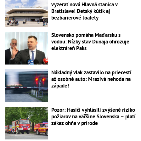
vyzerať nová Hlavná stanica v
Bratislave! Detský kútik aj
bezbarierové toalety
Slovensko pomáha Maďarsku s
vodou: Nízky stav Dunaja ohrozuje
elektráreň Paks
Nákladný vlak zastavilo na priecestí
až osobné auto: Mrazivá nehoda na
západe!
Pozor: Hasiči vyhlásili zvýšené riziko
požiarov na väčšine Slovenska – platí
zákaz ohňa v prírode