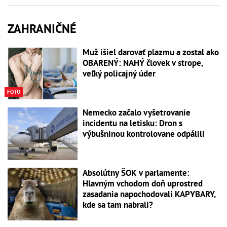
ZAHRANIČNÉ
Muž išiel darovať plazmu a zostal ako
OBARENÝ: NAHÝ človek v strope,
veľký policajný úder
FOTO
Nemecko začalo vyšetrovanie
incidentu na letisku: Dron s
výbušninou kontrolovane odpálili
Absolútny ŠOK v parlamente:
Hlavným vchodom doň uprostred
zasadania napochodovali KAPYBARY,
kde sa tam nabrali?