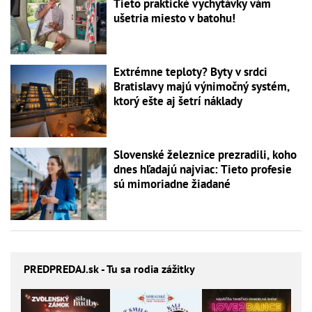
Tieto praktické vychytávky vám
ušetria miesto v batohu!
Extrémne teploty? Byty v srdci
Bratislavy majú výnimočný systém,
ktorý ešte aj šetrí náklady
Slovenské železnice prezradili, koho
dnes hľadajú najviac: Tieto profesie
sú mimoriadne žiadané
PREDPREDAJ
.sk - Tu sa rodia zážitky