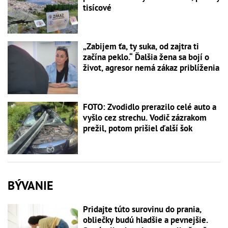
tisícové
„Zabijem ťa, ty suka, od zajtra ti
začína peklo.“ Ďalšia žena sa bojí o
život, agresor nemá zákaz priblíženia
FOTO: Zvodidlo prerazilo celé auto a
vyšlo cez strechu. Vodič zázrakom
prežil, potom prišiel ďalší šok
BÝVANIE
Pridajte túto surovinu do prania,
obliečky budú hladšie a pevnejšie.