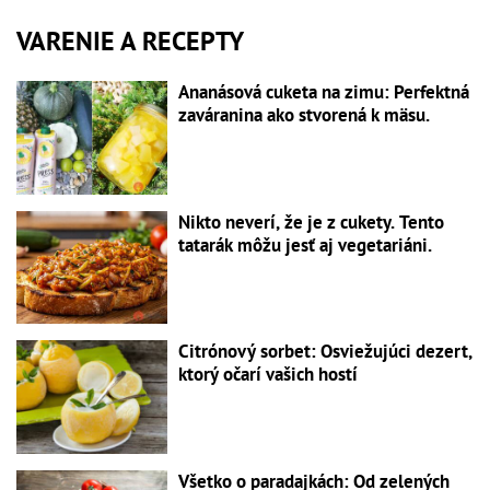
VARENIE A RECEPTY
Ananásová cuketa na zimu: Perfektná
zaváranina ako stvorená k mäsu.
Nikto neverí, že je z cukety. Tento
tatarák môžu jesť aj vegetariáni.
Citrónový sorbet: Osviežujúci dezert,
ktorý očarí vašich hostí
Všetko o paradajkách: Od zelených