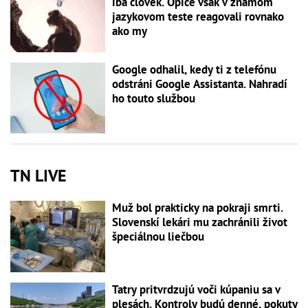
iba človek. Opice však v známom
jazykovom teste reagovali rovnako
ako my
Google odhalil, kedy ti z telefónu
odstráni Google Assistanta. Nahradí
ho touto službou
TN LIVE
Muž bol prakticky na pokraji smrti.
Slovenskí lekári mu zachránili život
špeciálnou liečbou
Tatry pritvrdzujú voči kúpaniu sa v
plesách. Kontroly budú denné, pokuty