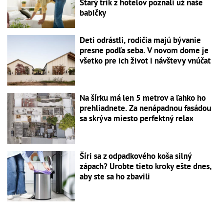
Starý trik z hotelov poznali už naše
babičky
Deti odrástli, rodičia majú bývanie
presne podľa seba. V novom dome je
všetko pre ich život i návštevy vnúčat
Na šírku má len 5 metrov a ľahko ho
prehliadnete. Za nenápadnou fasádou
sa skrýva miesto perfektný relax
Šíri sa z odpadkového koša silný
zápach? Urobte tieto kroky ešte dnes,
aby ste sa ho zbavili