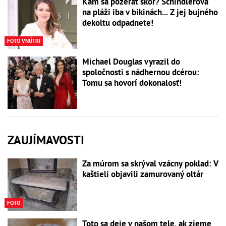
Kam sa pozerať skôr? Schindlerová
na pláži iba v bikinách... Z jej bujného
dekoltu odpadnete!
FOTO VNÚTRI
Michael Douglas vyrazil do
spoločnosti s nádhernou dcérou:
Tomu sa hovorí dokonalosť!
ZAUJÍMAVOSTI
Za múrom sa skrýval vzácny poklad: V
kaštieli objavili zamurovaný oltár
FOTO
Toto sa deje v našom tele, ak zjeme