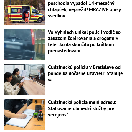
poschodia vypadol 14-mesačný
chlapček, neprežil! MRAZIVÉ opisy
svedkov
Vo Vyhniach unikal polícii vodič so
zákazom šoférovania a drogami v
tele: Jazda skončila po krátkom
prenasledovaní
Cudzineckú políciu v Bratislave od
pondelka dočasne uzavreli: Sťahuje
sa
Cudzinecká polícia mení adresu:
Sťahovanie obmedzí služby pre
verejnosť