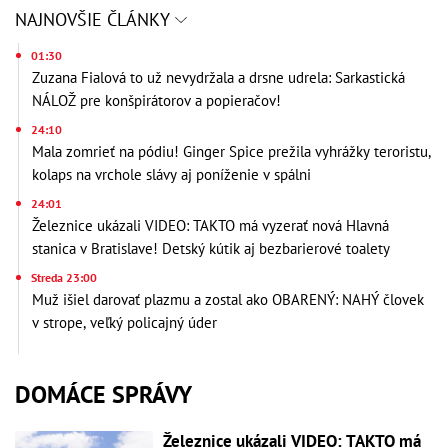
NAJNOVŠIE ČLÁNKY
01:30
Zuzana Fialová to už nevydržala a drsne udrela: Sarkastická
NÁLOŽ pre konšpirátorov a popieračov!
24:10
Mala zomrieť na pódiu! Ginger Spice prežila vyhrážky teroristu,
kolaps na vrchole slávy aj poníženie v spálni
24:01
Železnice ukázali VIDEO: TAKTO má vyzerať nová Hlavná
stanica v Bratislave! Detský kútik aj bezbarierové toalety
Streda 23:00
Muž išiel darovať plazmu a zostal ako OBARENÝ: NAHÝ človek
v strope, veľký policajný úder
DOMÁCE SPRÁVY
Železnice ukázali VIDEO: TAKTO má