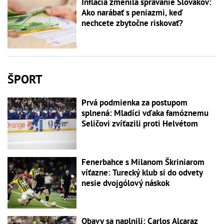
Inflácia zmenila správanie Slovákov:
Ako narábať s peniazmi, keď
nechcete zbytočne riskovať?
ŠPORT
Prvá podmienka za postupom
splnená: Mladíci vďaka famóznemu
Seličovi zvíťazili proti Helvétom
Fenerbahce s Milanom Škriniarom
víťazne: Turecký klub si do odvety
nesie dvojgólový náskok
Obavy sa naplnili: Carlos Alcaraz