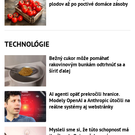
plodov až po poctivé domáce zásoby
TECHNOLÓGIE
Bežný cukor môže pomáhať
rakovinovým bunkám odtrhnúť sa a
šíriť ďalej
AI agenti opäť prekročili hranice.
Modely OpenAI a Anthropic útočili na
reálne systémy aj webstránky
Mysleli sme si, že túto schopnosť má