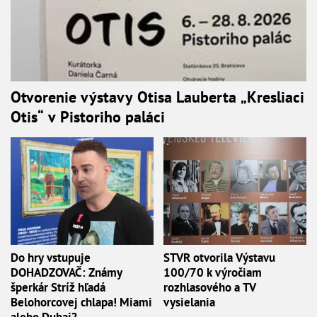
Otvorenie výstavy Otisa Lauberta „Kresliaci
Otis“ v Pistoriho paláci
Do hry vstupuje
STVR otvorila Výstavu
DOHADZOVAČ: Známy
100/70 k výročiam
šperkár Stríž hľadá
rozhlasového a TV
Belohorcovej chlapa! Miami
vysielania
alebo Dubaj?