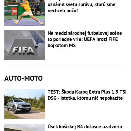
oznámil svetu správu, ktorú sme
nechceli počuť
Na medzinárodnej futbalovej scéne
to poriadne vrie: UEFA hrozí FIFE
bojkotom MS
AUTO-MOTO
TEST: Škoda Karoq Extra Plus 1.5 TSI
DSG - istotka, ktorou nič nepokazíte
Úsek košickej R4 dočasne uzatvoria