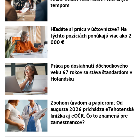
tempom
Hľadáte si prácu v účtovníctve? Na
týchto pozíciách ponúkajú viac ako 2
000 €
Práca po dosiahnutí dôchodkového
veku 67 rokov sa stáva štandardom v
Holandsku
Zbohom úradom a papierom: Od
augusta 2026 prichádza eTehotenská
knižka aj eOČR. Čo to znamená pre
zamestnancov?