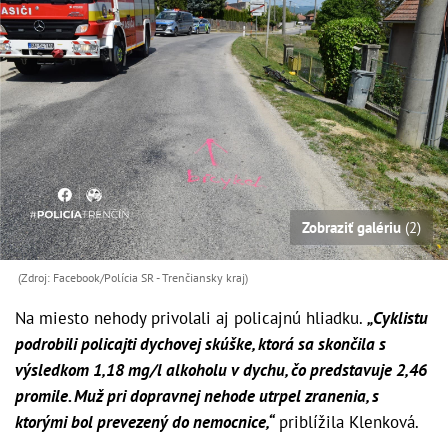
Zobraziť galériu
(2)
(Zdroj: Facebook/Polícia SR - Trenčiansky kraj )
Na miesto nehody privolali aj policajnú hliadku.
„Cyklistu
podrobili policajti dychovej skúške, ktorá sa skončila s
výsledkom 1,18 mg/l alkoholu v dychu, čo predstavuje 2,46
promile. Muž pri dopravnej nehode utrpel zranenia, s
ktorými bol prevezený do nemocnice,“
priblížila Klenková.