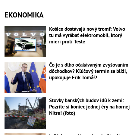
EKONOMIKA
Košice dostávajú nový tromf: Volvo
tu má vyrábať elektromobil, ktorý
mieri proti Tesle
Čo je s dlho očakávaným zvyšovaním
dôchodkov? Kľúčový termín sa blíži,
upokojuje Erik Tomáš!
Stovky banských budov idú k zemi:
Pozrite si koniec jednej éry na hornej
Nitre! (foto)