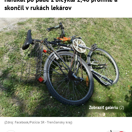
skončil v rukách lekárov
Zobraziť galériu
(2)
(Zdroj: Facebook/Polícia SR - Trenčiansky kraj )