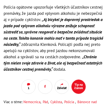
Polícia opätovne upozorňuje všetkých účastníkov cestnej
premávky, že jazda pod vplyvom alkoholu je nebezpečná
aj v prípade cyklistov.
„Aj bicykel je dopravný prostriedok a
jazda pod vplyvom alkoholu výrazne znižuje schopnosť
sústrediť sa, správne reagovať a bezpečne zvládnuť situácie
na ceste. Takéto konanie mohlo mať v tomto prípade tragické
následky,“
zdôraznila Klenková. Policajti podľa nej preto
apelujú na cyklistov, aby pred jazdou nekonzumovali
alkohol a správali sa na cestách zodpovedne.
„Chránia
tým nielen svoje zdravie a život, ale aj bezpečnosť ostatných
účastníkov cestnej premávky,“
dodala.
Tip na
1
Zdieľať
článok
Viac o téme:
Nemocnica
,
Pád
,
Cyklista
,
Polícia
,
Bánovce nad