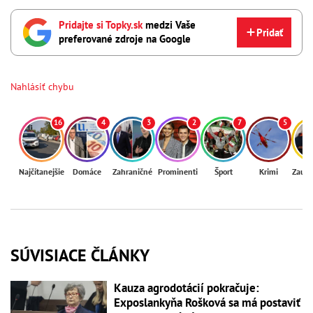
Pridajte si Topky.sk
medzi Vaše
Pridať
preferované zdroje na Google
Nahlásiť chybu
16
4
3
2
7
5
Najčítanejšie
Domáce
Zahraničné
Prominenti
Šport
Krimi
Zaují
SÚVISIACE ČLÁNKY
Kauza agrodotácií pokračuje:
Exposlankyňa Rošková sa má postaviť