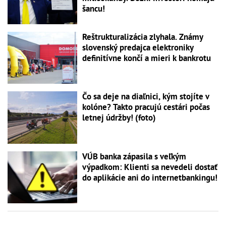
šancu!
Reštrukturalizácia zlyhala. Známy
slovenský predajca elektroniky
definitívne končí a mieri k bankrotu
Čo sa deje na diaľnici, kým stojíte v
kolóne? Takto pracujú cestári počas
letnej údržby! (foto)
VÚB banka zápasila s veľkým
výpadkom: Klienti sa nevedeli dostať
do aplikácie ani do internetbankingu!