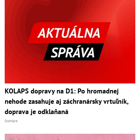
KOLAPS dopravy na D1: Po hromadnej
nehode zasahuje aj záchranársky vrtuľník,
doprava je odklaňaná
Domáce