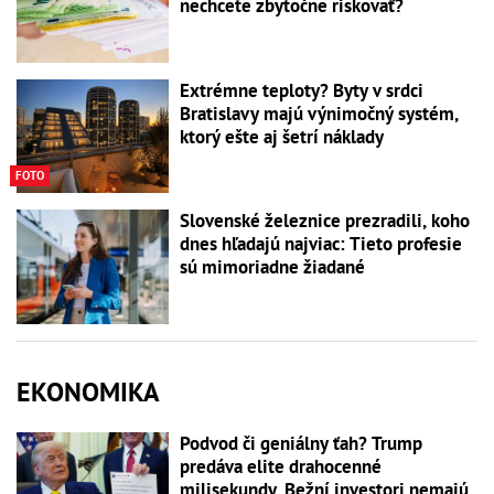
nechcete zbytočne riskovať?
Extrémne teploty? Byty v srdci
Bratislavy majú výnimočný systém,
ktorý ešte aj šetrí náklady
FOTO
Slovenské železnice prezradili, koho
dnes hľadajú najviac: Tieto profesie
sú mimoriadne žiadané
EKONOMIKA
Podvod či geniálny ťah? Trump
predáva elite drahocenné
milisekundy. Bežní investori nemajú