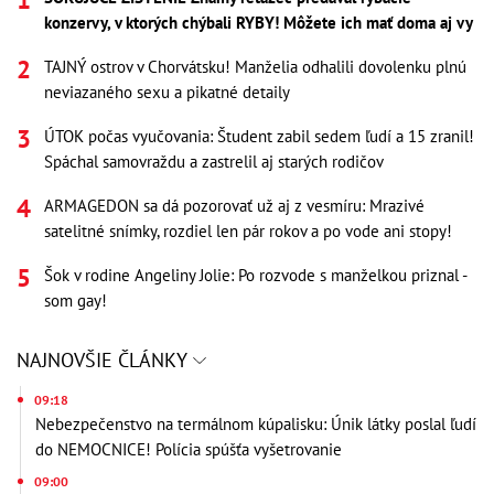
konzervy, v ktorých chýbali RYBY! Môžete ich mať doma aj vy
TAJNÝ ostrov v Chorvátsku! Manželia odhalili dovolenku plnú
neviazaného sexu a pikatné detaily
ÚTOK počas vyučovania: Študent zabil sedem ľudí a 15 zranil!
Spáchal samovraždu a zastrelil aj starých rodičov
ARMAGEDON sa dá pozorovať už aj z vesmíru: Mrazivé
satelitné snímky, rozdiel len pár rokov a po vode ani stopy!
Šok v rodine Angeliny Jolie: Po rozvode s manželkou priznal -
som gay!
NAJNOVŠIE ČLÁNKY
09:18
Nebezpečenstvo na termálnom kúpalisku: Únik látky poslal ľudí
do NEMOCNICE! Polícia spúšťa vyšetrovanie
09:00