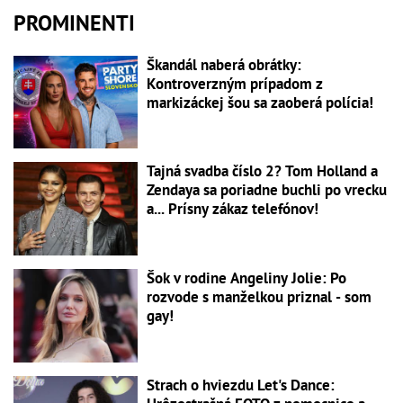
PROMINENTI
Škandál naberá obrátky:
Kontroverzným prípadom z
markizáckej šou sa zaoberá polícia!
Tajná svadba číslo 2? Tom Holland a
Zendaya sa poriadne buchli po vrecku
a... Prísny zákaz telefónov!
Šok v rodine Angeliny Jolie: Po
rozvode s manželkou priznal - som
gay!
Strach o hviezdu Let's Dance: