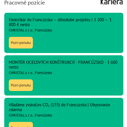
Pracovné pozície
Elektrikár do Francúzska – dlhodobé projekty | 3 200 – 3
800 € netto
CHRISTAL s. r. o., Francúzsko
Pozri ponuku
MONTÉR OCEĽOVÝCH KONŠTRUKCIÍ - FRANCÚZSKO - 3 600
netto
CHRISTAL s. r. o., Francúzsko
Pozri ponuku
Hľadáme zváračov CO₂ (135) do Francúzska | Ubytovanie
zdarma
CHRISTAL s. r. o., Francúzsko