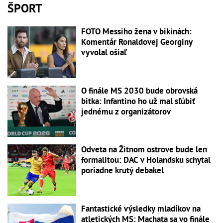
ŠPORT
FOTO Messiho žena v bikinách:
Komentár Ronaldovej Georginy
vyvolal ošiaľ
O finále MS 2030 bude obrovská
bitka: Infantino ho už mal sľúbiť
jednému z organizátorov
Odveta na Žitnom ostrove bude len
formalitou: DAC v Holandsku schytal
poriadne krutý debakel
Fantastické výsledky mladíkov na
atletických MS: Machata sa vo finále