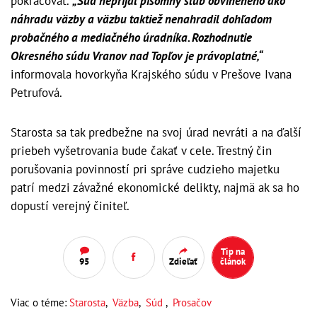
pokračovať.
„Súd neprijal písomný sľub obvineného ako
náhradu väzby a väzbu taktiež nenahradil dohľadom
probačného a mediačného úradníka. Rozhodnutie
Okresného súdu Vranov nad Topľov je právoplatné,“
informovala hovorkyňa Krajského súdu v Prešove Ivana
Petrufová.
Starosta sa tak predbežne na svoj úrad nevráti a na ďalší
priebeh vyšetrovania bude čakať v cele. Trestný čin
porušovania povinností pri správe cudzieho majetku
patrí medzi závažné ekonomické delikty, najmä ak sa ho
dopustí verejný činiteľ.
Tip na
95
Zdieľať
článok
Viac o téme:
Starosta
,
Väzba
,
Súd
,
Prosačov