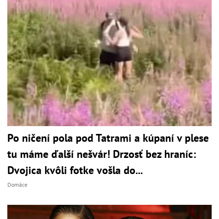
Po ničení pola pod Tatrami a kúpaní v plese
tu máme ďalší nešvár! Drzosť bez hraníc:
Dvojica kvôli fotke vošla do...
Domáce