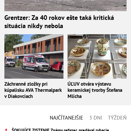
Grentzer: Za 40 rokov ešte taká kritická
situácia nikdy nebola
Záchranné zložky pri
ÚĽUV otvára výstavu
kúpalisku AVA Thermalpark
keramickej tvorby Štefana
v Diakovciach
Mlícha
NAJČÍTANEJŠIE
3 DNI
TÝŽDEŇ
ŠOKUJÚCE ZISTENIE Známy reťazec predával rybacie