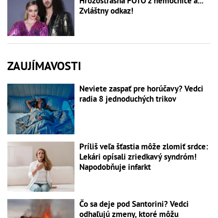
Hrôzostrašná FOTO z nemocnice a...
Zvláštny odkaz!
ZAUJÍMAVOSTI
Neviete zaspať pre horúčavy? Vedci
radia 8 jednoduchých trikov
Príliš veľa šťastia môže zlomiť srdce:
Lekári opísali zriedkavý syndróm!
Napodobňuje infarkt
Čo sa deje pod Santorini? Vedci
odhaľujú zmeny, ktoré môžu