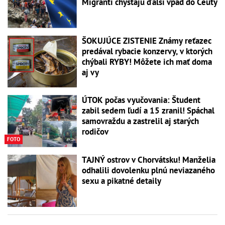
Migranti chystajú ďalší vpád do Ceuty
ŠOKUJÚCE ZISTENIE Známy reťazec
predával rybacie konzervy, v ktorých
chýbali RYBY! Môžete ich mať doma
aj vy
ÚTOK počas vyučovania: Študent
zabil sedem ľudí a 15 zranil! Spáchal
samovraždu a zastrelil aj starých
rodičov
FOTO
TAJNÝ ostrov v Chorvátsku! Manželia
odhalili dovolenku plnú neviazaného
sexu a pikatné detaily