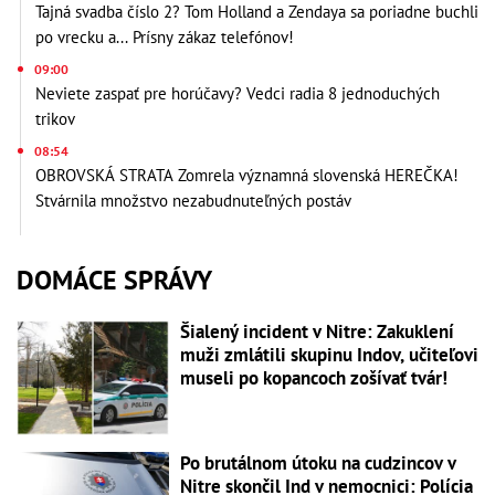
Tajná svadba číslo 2? Tom Holland a Zendaya sa poriadne buchli
po vrecku a... Prísny zákaz telefónov!
09:00
Neviete zaspať pre horúčavy? Vedci radia 8 jednoduchých
trikov
08:54
OBROVSKÁ STRATA Zomrela významná slovenská HEREČKA!
Stvárnila množstvo nezabudnuteľných postáv
DOMÁCE SPRÁVY
Šialený incident v Nitre: Zakuklení
muži zmlátili skupinu Indov, učiteľovi
museli po kopancoch zošívať tvár!
Po brutálnom útoku na cudzincov v
Nitre skončil Ind v nemocnici: Polícia