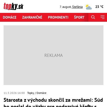
23 °C
7. august
,
Štefánia
DOMÁCE
ZAHRANIČNÉ
PROMINENTI
ŠPORT
ZAUJÍMAV
11.5.2026 16:00
Topky
Domáce
Starosta z východu skončil za mrežami: Súd
ho poslal do väzby pre podozrivé kšefty s