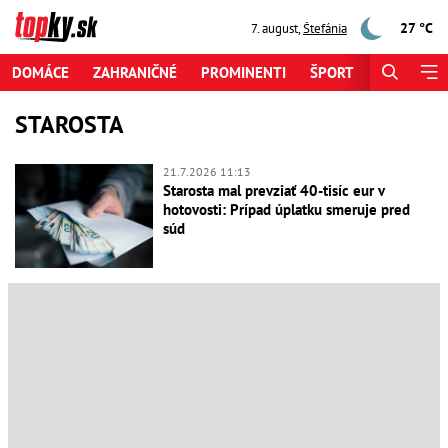
27 °C
7. august
,
Štefánia
DOMÁCE
ZAHRANIČNÉ
PROMINENTI
ŠPORT
ZAUJÍMAV
STAROSTA
21.7.2026 11:13
Starosta mal prevziať 40-tisíc eur v
hotovosti: Prípad úplatku smeruje pred
súd