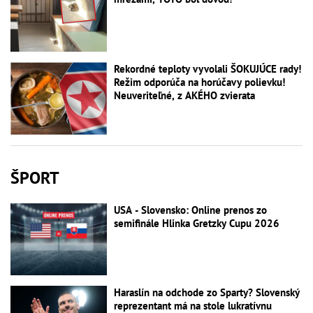
Rekordné teploty vyvolali ŠOKUJÚCE rady!
Režim odporúča na horúčavy polievku!
Neuveriteľné, z AKÉHO zvierata
ŠPORT
USA - Slovensko: Online prenos zo
semifinále Hlinka Gretzky Cupu 2026
Haraslín na odchode zo Sparty? Slovenský
reprezentant má na stole lukratívnu