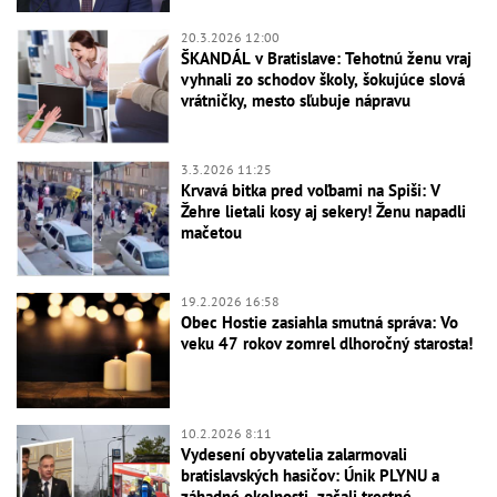
20.3.2026 12:00
ŠKANDÁL v Bratislave: Tehotnú ženu vraj
vyhnali zo schodov školy, šokujúce slová
vrátničky, mesto sľubuje nápravu
3.3.2026 11:25
Krvavá bitka pred voľbami na Spiši: V
Žehre lietali kosy aj sekery! Ženu napadli
mačetou
19.2.2026 16:58
Obec Hostie zasiahla smutná správa: Vo
veku 47 rokov zomrel dlhoročný starosta!
10.2.2026 8:11
Vydesení obyvatelia zalarmovali
bratislavských hasičov: Únik PLYNU a
záhadné okolnosti, začali trestné