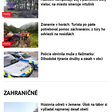
vietor, na miesto smeruje vrtuľník
FOTO
Zranenie v horách: Turista po páde
potreboval pomoc záchranárov, z túry ho
odviezli na nosidlách
FOTO
Polícia obvinila muža z Kežmarku:
Dlhodobé týranie družky a zásah v obci
ZAHRANIČNÉ
Húsíovia udreli v Jemene: Útok na tábor si
vyžiadal najmenej desať obetí