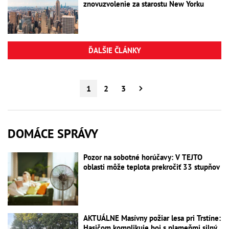
znovuzvolenie za starostu New Yorku
ĎALŠIE ČLÁNKY
1
2
3
DOMÁCE SPRÁVY
Pozor na sobotné horúčavy: V TEJTO
oblasti môže teplota prekročiť 33 stupňov
AKTUÁLNE Masívny požiar lesa pri Trstíne:
Hasičom komplikuje boj s plameňmi silný