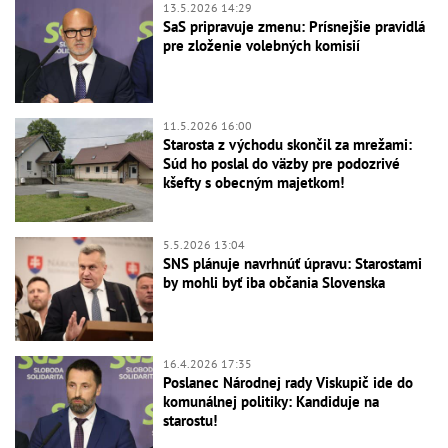
13.5.2026 14:29
SaS pripravuje zmenu: Prísnejšie pravidlá
pre zloženie volebných komisií
11.5.2026 16:00
Starosta z východu skončil za mrežami:
Súd ho poslal do väzby pre podozrivé
kšefty s obecným majetkom!
5.5.2026 13:04
SNS plánuje navrhnúť úpravu: Starostami
by mohli byť iba občania Slovenska
16.4.2026 17:35
Poslanec Národnej rady Viskupič ide do
komunálnej politiky: Kandiduje na
starostu!