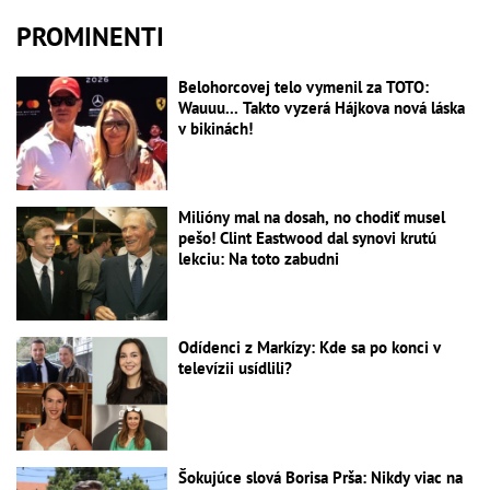
PROMINENTI
Belohorcovej telo vymenil za TOTO:
Wauuu... Takto vyzerá Hájkova nová láska
v bikinách!
Milióny mal na dosah, no chodiť musel
pešo! Clint Eastwood dal synovi krutú
lekciu: Na toto zabudni
Odídenci z Markízy: Kde sa po konci v
televízii usídlili?
Šokujúce slová Borisa Prša: Nikdy viac na