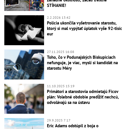
STÍHANIE!
2.2.2026 13:42
Polícia ukončila vyšetrovanie starostu,
ktorý si mal vypýtať úplatok vyše 92-tisíc
eur
27.11.2025 16:08
Toho, čo v Podunajských Biskupiciach
nefunguje, je viac, myslí si kandidát na
starostu Méry
11.10.2025 15:19
Primátori a starostovia odmietajú Ficov
plán: Volebné obdobie predĺžiť nechcú,
odvolávajú sa na ústavu
29.9.2025 7:17
Eric Adams odstúpil z boja o