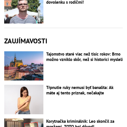
dovolenku s rodičmi!
ZAUJÍMAVOSTI
Tajomstvo staré viac než tisíc rokov: Brno
možno vzniklo skôr, než si historici mysleli
Tŕpnutie ruky nemusí byť banalita: Ak
máte aj tento príznak, nečakajte
Korytnačka kriminálnik: Leo skončil za
mrežami, TOTO bol dôvod!