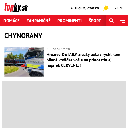
38 °C
6. august
,
Jozefína
DOMÁCE
ZAHRANIČNÉ
PROMINENTI
ŠPORT
ZAUJÍMAV
CHYNORANY
9.5.2026 12:20
Hrozivé DETAILY zrážky auta s rýchlikom:
Mladá vodička vošla na priecestie aj
napriek ČERVENEJ!