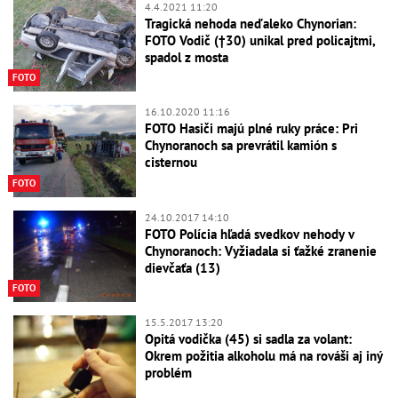
4.4.2021 11:20
Tragická nehoda neďaleko Chynorian:
FOTO Vodič (†30) unikal pred policajtmi,
spadol z mosta
FOTO
16.10.2020 11:16
FOTO Hasiči majú plné ruky práce: Pri
Chynoranoch sa prevrátil kamión s
cisternou
FOTO
24.10.2017 14:10
FOTO Polícia hľadá svedkov nehody v
Chynoranoch: Vyžiadala si ťažké zranenie
dievčaťa (13)
FOTO
15.5.2017 13:20
Opitá vodička (45) si sadla za volant:
Okrem požitia alkoholu má na rováši aj iný
problém