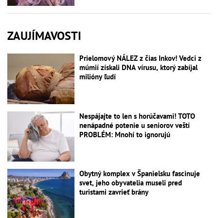
ZAUJÍMAVOSTI
Prielomový NÁLEZ z čias Inkov! Vedci z
múmií získali DNA vírusu, ktorý zabíjal
milióny ľudí
Nespájajte to len s horúčavami! TOTO
nenápadné potenie u seniorov veští
PROBLÉM: Mnohí to ignorujú
Obytný komplex v Španielsku fascinuje
svet, jeho obyvatelia museli pred
turistami zavrieť brány