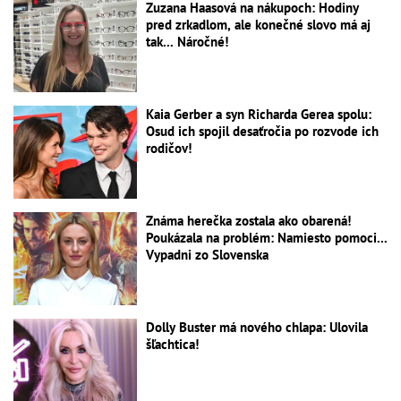
Zuzana Haasová na nákupoch: Hodiny
pred zrkadlom, ale konečné slovo má aj
tak... Náročné!
Kaia Gerber a syn Richarda Gerea spolu:
Osud ich spojil desaťročia po rozvode ich
rodičov!
Známa herečka zostala ako obarená!
Poukázala na problém: Namiesto pomoci...
Vypadni zo Slovenska
Dolly Buster má nového chlapa: Ulovila
šľachtica!