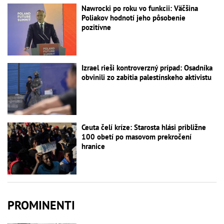
Nawrocki po roku vo funkcii: Väčšina
Poliakov hodnotí jeho pôsobenie
pozitívne
Izrael rieši kontroverzný prípad: Osadníka
obvinili zo zabitia palestínskeho aktivistu
Ceuta čelí kríze: Starosta hlási približne
100 obetí po masovom prekročení
hranice
PROMINENTI