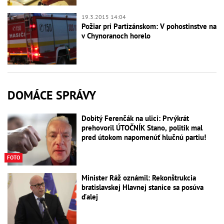
19.3.2015 14:04
Požiar pri Partizánskom: V pohostinstve na
v Chynoranoch horelo
DOMÁCE SPRÁVY
Dobitý Ferenčák na ulici: Prvýkrát
prehovoril ÚTOČNÍK Stano, politik mal
pred útokom napomenúť hlučnú partiu!
FOTO
Minister Ráž oznámil: Rekonštrukcia
bratislavskej Hlavnej stanice sa posúva
ďalej