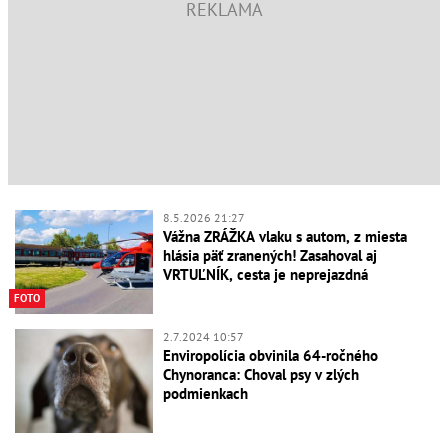
8.5.2026 21:27
Vážna ZRÁŽKA vlaku s autom, z miesta
hlásia päť zranených! Zasahoval aj
VRTUĽNÍK, cesta je neprejazdná
FOTO
2.7.2024 10:57
Enviropolícia obvinila 64-ročného
Chynoranca: Choval psy v zlých
podmienkach