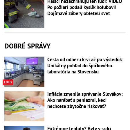
Hasiči nezachraňujú len ľudí: VIDEO
Po požiari podali kyslík holubovi!
Dojímavé zábery obleteli svet
DOBRÉ SPRÁVY
Cesta od odberu krvi až po výsledok:
Unikátny pohľad do špičkového
laboratória na Slovensku
FOTO
Inflácia zmenila správanie Slovákov:
Ako narábať s peniazmi, keď
nechcete zbytočne riskovať?
Extrémne teploty? Byty v srdci