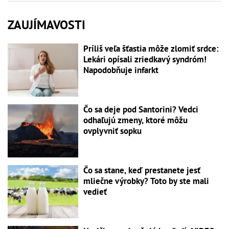
ZAUJÍMAVOSTI
Príliš veľa šťastia môže zlomiť srdce:
Lekári opísali zriedkavý syndróm!
Napodobňuje infarkt
Čo sa deje pod Santorini? Vedci
odhaľujú zmeny, ktoré môžu
ovplyvniť sopku
Čo sa stane, keď prestanete jesť
mliečne výrobky? Toto by ste mali
vedieť