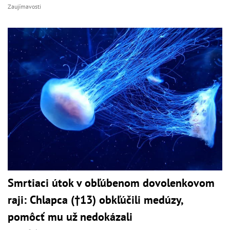
Zaujímavosti
Smrtiaci útok v obľúbenom dovolenkovom
raji: Chlapca (†13) obkľúčili medúzy,
pomôcť mu už nedokázali