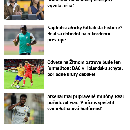
vyvolal ošiaľ
Najdrahší africký futbalista histórie?
Real sa dohodol na rekordnom
prestupe
Odveta na Žitnom ostrove bude len
formalitou: DAC v Holandsku schytal
poriadne krutý debakel
Arsenal mal pripravené milióny, Real
požadoval viac: Vinícius spečatil
svoju futbalovú budúcnosť