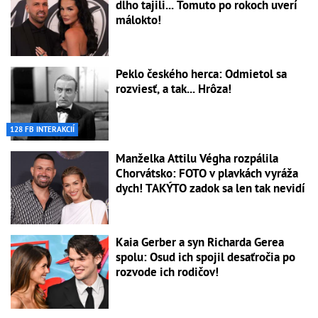
dlho tajili... Tomuto po rokoch uverí
málokto!
Peklo českého herca: Odmietol sa
rozviesť, a tak... Hrôza!
128 FB INTERAKCIÍ
Manželka Attilu Végha rozpálila
Chorvátsko: FOTO v plavkách vyráža
dych! TAKÝTO zadok sa len tak nevidí
Kaia Gerber a syn Richarda Gerea
spolu: Osud ich spojil desaťročia po
rozvode ich rodičov!