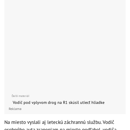
Vodič pod vplyvom drog na R1 skúsil utiecť
hliadke
Reklama
Na miesto vyslali aj leteckú záchrannú službu. Vodič
osobného auta zraneniam na mieste podľahol, vodiča