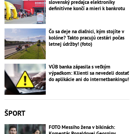
slovenský predajca elektroniky
definitívne končí a mieri k bankrotu
Čo sa deje na diaľnici, kým stojíte v
kolóne? Takto pracujú cestári počas
letnej údržby! (foto)
VÚB banka zápasila s veľkým
výpadkom: Klienti sa nevedeli dostať
do aplikácie ani do internetbankingu!
ŠPORT
FOTO Messiho žena v bikinách:
Komentár Ronaldovej Georginy