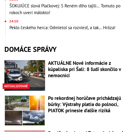
ŠOKUJÚCE slová Plačkovej: S Reném dlho tajili... Tomuto po
rokoch uverí málokto!
24:10
Peklo českého herca: Odmietol sa rozviesť, a tak... Hrôza!
DOMÁCE SPRÁVY
AKTUÁLNE Nové informácie z
kúpaliska pri Šali: 8 ľudí skončilo v
nemocnici
AKTUALIZOVANÉ
Po rekordnej horúčave prichádzajú
búrky: Výstrahy platia do polnoci,
PIATOK prinesie ďalšie riziká