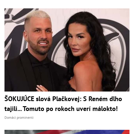
ŠOKUJÚCE slová Plačkovej: S Reném dlho
tajili... Tomuto po rokoch uverí málokto!
Domáci prominenti