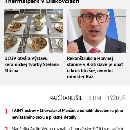
Thermalpark v Diakovciach
ÚĽUV otvára výstavu
Rekonštrukcia Hlavnej
keramickej tvorby Štefana
stanice v Bratislave je opäť
Mlícha
o krok bližšie, uviedol
minister Ráž
NAJČÍTANEJŠIE
3 DNI
TÝŽDEŇ
TAJNÝ ostrov v Chorvátsku! Manželia odhalili dovolenku plnú
neviazaného sexu a pikatné detaily
Manželka Attilu Végha rozpálila Chorvátsko: FOTO v plavkách