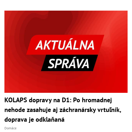
KOLAPS dopravy na D1: Po hromadnej
nehode zasahuje aj záchranársky vrtuľník,
doprava je odklaňaná
Domáce