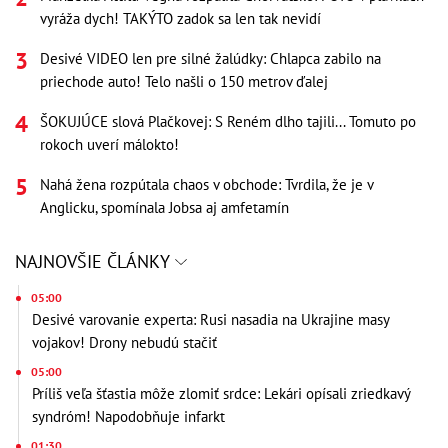
vyráža dych! TAKÝTO zadok sa len tak nevidí
Desivé VIDEO len pre silné žalúdky: Chlapca zabilo na
priechode auto! Telo našli o 150 metrov ďalej
ŠOKUJÚCE slová Plačkovej: S Reném dlho tajili... Tomuto po
rokoch uverí málokto!
Nahá žena rozpútala chaos v obchode: Tvrdila, že je v
Anglicku, spomínala Jobsa aj amfetamín
NAJNOVŠIE ČLÁNKY
05:00
Desivé varovanie experta: Rusi nasadia na Ukrajine masy
vojakov! Drony nebudú stačiť
05:00
Príliš veľa šťastia môže zlomiť srdce: Lekári opísali zriedkavý
syndróm! Napodobňuje infarkt
01:30