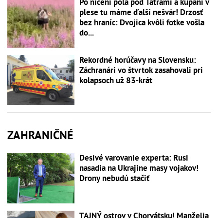
Po ničení pola pod Tatrami a kúpaní v
plese tu máme ďalší nešvár! Drzosť
bez hraníc: Dvojica kvôli fotke vošla
do...
Rekordné horúčavy na Slovensku:
Záchranári vo štvrtok zasahovali pri
kolapsoch už 83-krát
ZAHRANIČNÉ
Desivé varovanie experta: Rusi
nasadia na Ukrajine masy vojakov!
Drony nebudú stačiť
TAJNÝ ostrov v Chorvátsku! Manželia