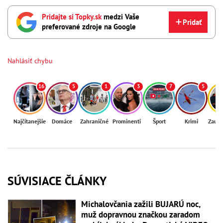
Pridajte si Topky.sk
medzi Vaše
Pridať
preferované zdroje na Google
Nahlásiť chybu
16
5
1
3
7
5
Najčítanejšie
Domáce
Zahraničné
Prominenti
Šport
Krimi
Zaují
SÚVISIACE ČLÁNKY
Michalovčania zažili BUJARÚ noc,
muž dopravnou značkou zaradom