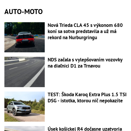
AUTO-MOTO
Nová Trieda CLA 45 s výkonom 680
koní sa sotva predstavila a už má
rekord na Nurburgringu
NDS začala s vylepšovaním vozovky
na diaľnici D1 za Trnavou
TEST: Škoda Karoq Extra Plus 1.5 TSI
DSG - istotka, ktorou nič nepokazíte
Úsek košickej R4 dočasne uzatvoria