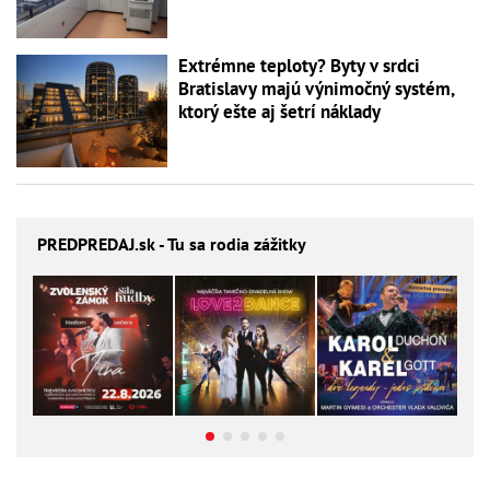
Extrémne teploty? Byty v srdci
Bratislavy majú výnimočný systém,
ktorý ešte aj šetrí náklady
PREDPREDAJ
.sk - Tu sa rodia zážitky