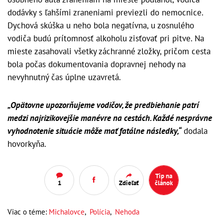
dodávky s ľahšími zraneniami previezli do nemocnice.
Dychová skúška u neho bola negatívna, u zosnulého
vodiča budú prítomnosť alkoholu zisťovať pri pitve. Na
mieste zasahovali všetky záchranné zložky, pričom cesta
bola počas dokumentovania dopravnej nehody na
nevyhnutný čas úplne uzavretá.
„Opätovne upozorňujeme vodičov, že predbiehanie patrí
medzi najrizikovejšie manévre na cestách. Každé nesprávne
vyhodnotenie situácie môže mať fatálne následky,“
dodala
hovorkyňa.
Tip na
1
Zdieľať
článok
Viac o téme:
Michalovce
,
Polícia
,
Nehoda