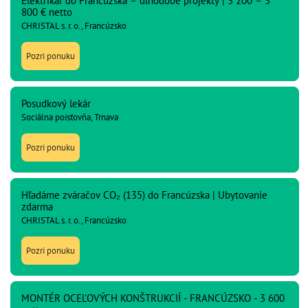
Elektrikár do Francúzska – dlhodobé projekty | 3 200 – 3
800 € netto
CHRISTAL s. r. o., Francúzsko
Pozri ponuku
Posudkový lekár
Sociálna poisťovňa, Trnava
Pozri ponuku
Hľadáme zváračov CO₂ (135) do Francúzska | Ubytovanie
zdarma
CHRISTAL s. r. o., Francúzsko
Pozri ponuku
MONTÉR OCEĽOVÝCH KONŠTRUKCIÍ - FRANCÚZSKO - 3 600