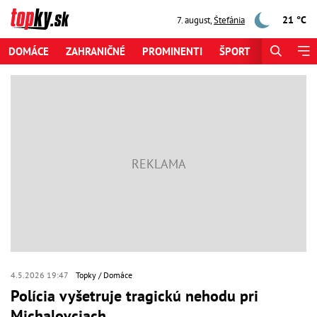
21 °C
7. august
,
Štefánia
DOMÁCE
ZAHRANIČNÉ
PROMINENTI
ŠPORT
ZAUJÍMAV
4.5.2026 19:47
Topky
Domáce
Polícia vyšetruje tragickú nehodu pri
Michalovciach