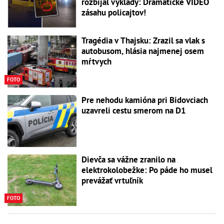
rozbíjal výklady: Dramatické VIDEO
zásahu policajtov!
Tragédia v Thajsku: Zrazil sa vlak s
autobusom, hlásia najmenej osem
mŕtvych
FOTO
Pre nehodu kamióna pri Bidovciach
uzavreli cestu smerom na D1
Dievča sa vážne zranilo na
elektrokolobežke: Po páde ho musel
prevážať vrtuľník
FOTO