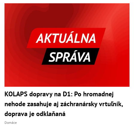
KOLAPS dopravy na D1: Po hromadnej
nehode zasahuje aj záchranársky vrtuľník,
doprava je odklaňaná
Domáce