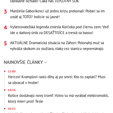
radikálne ochladí! Čaká nás TEPLOTNÝ ŠOK
Manželia Gáboríkovci už jednu krízu prekonali: Podarí sa im
ustáť aj TOTO? Indície sú jasné!
Vyšetrovateľská legenda zniesla Korčoka pod čiernu zem: Veď
ide o daňový únik za DESAŤTISÍCE a trestá sa basou!
AKTUÁLNE Dramatická situácia na Záhorí: Polonahý muž sa
vyhráža skokom zo stožiara, vlaky cez stanicu nepremávajú
NAJNOVŠIE ČLÁNKY
11:00
Hercovi Kramplovi rastú dlhy aj po smrti: Kto to zaplatí? Musí
sa obracať v hrobe!
10:56
Košice dostávajú nový tromf: Volvo tu má vyrábať elektromobil,
ktorý mieri proti Tesle
10:52