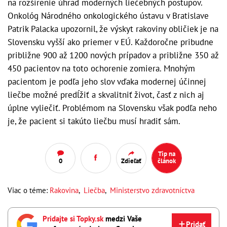
na rozšírenie úhrad moderných liečebných postupov.
Onkológ Národného onkologického ústavu v Bratislave
Patrik Palacka upozornil, že výskyt rakoviny obličiek je na
Slovensku vyšší ako priemer v EÚ. Každoročne pribudne
približne 900 až 1200 nových prípadov a približne 350 až
450 pacientov na toto ochorenie zomiera. Mnohým
pacientom je podľa jeho slov vďaka modernej účinnej
liečbe možné predĺžiť a skvalitniť život, časť z nich aj
úplne vyliečiť. Problémom na Slovensku však podľa neho
je, že pacient si takúto liečbu musí hradiť sám.
Tip na
0
Zdieľať
článok
Viac o téme:
Rakovina
,
Liečba
,
Ministerstvo zdravotníctva
Pridajte si Topky.sk
medzi Vaše
Pridať