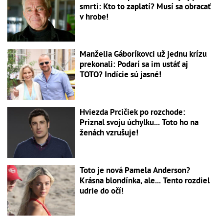
smrti: Kto to zaplatí? Musí sa obracať
v hrobe!
Manželia Gáboríkovci už jednu krízu
prekonali: Podarí sa im ustáť aj
TOTO? Indície sú jasné!
Hviezda Prcičiek po rozchode:
Priznal svoju úchylku... Toto ho na
ženách vzrušuje!
Toto je nová Pamela Anderson?
Krásna blondínka, ale... Tento rozdiel
udrie do očí!