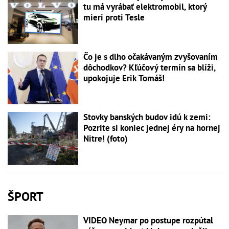
tu má vyrábať elektromobil, ktorý
mieri proti Tesle
Čo je s dlho očakávaným zvyšovaním
dôchodkov? Kľúčový termín sa blíži,
upokojuje Erik Tomáš!
Stovky banských budov idú k zemi:
Pozrite si koniec jednej éry na hornej
Nitre! (foto)
ŠPORT
VIDEO Neymar po postupe rozpútal