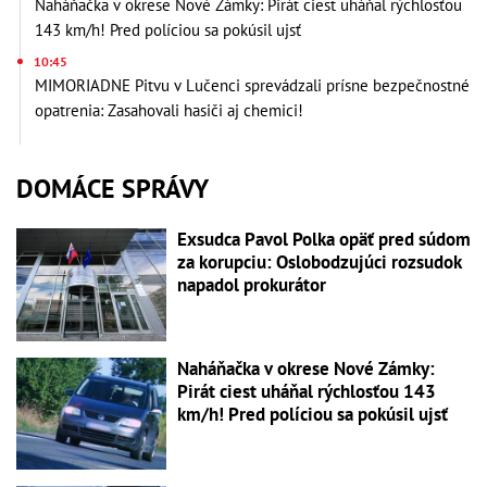
Naháňačka v okrese Nové Zámky: Pirát ciest uháňal rýchlosťou
143 km/h! Pred políciou sa pokúsil ujsť
10:45
MIMORIADNE Pitvu v Lučenci sprevádzali prísne bezpečnostné
opatrenia: Zasahovali hasiči aj chemici!
DOMÁCE SPRÁVY
Exsudca Pavol Polka opäť pred súdom
za korupciu: Oslobodzujúci rozsudok
napadol prokurátor
Naháňačka v okrese Nové Zámky:
Pirát ciest uháňal rýchlosťou 143
km/h! Pred políciou sa pokúsil ujsť