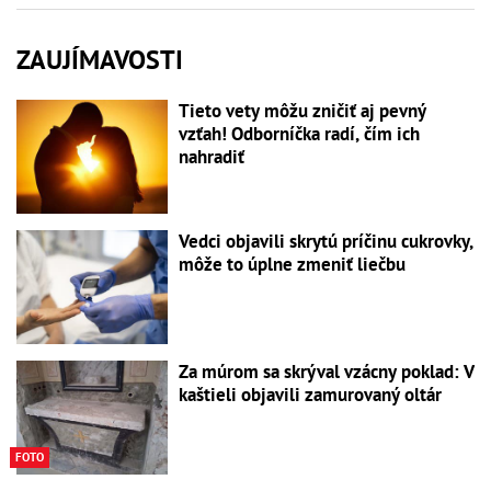
ZAUJÍMAVOSTI
Tieto vety môžu zničiť aj pevný
vzťah! Odborníčka radí, čím ich
nahradiť
Vedci objavili skrytú príčinu cukrovky,
môže to úplne zmeniť liečbu
Za múrom sa skrýval vzácny poklad: V
kaštieli objavili zamurovaný oltár
FOTO