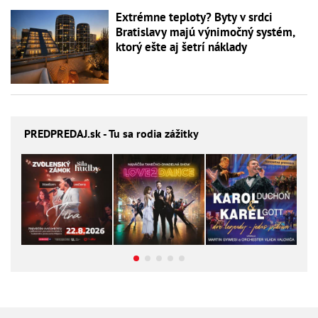
Extrémne teploty? Byty v srdci
Bratislavy majú výnimočný systém,
ktorý ešte aj šetrí náklady
PREDPREDAJ
.sk - Tu sa rodia zážitky