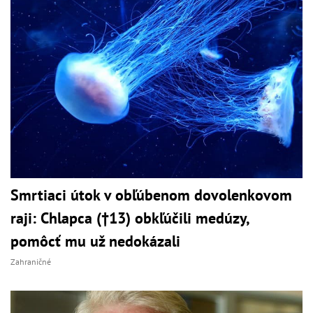
Smrtiaci útok v obľúbenom dovolenkovom
raji: Chlapca (†13) obkľúčili medúzy,
pomôcť mu už nedokázali
Zahraničné