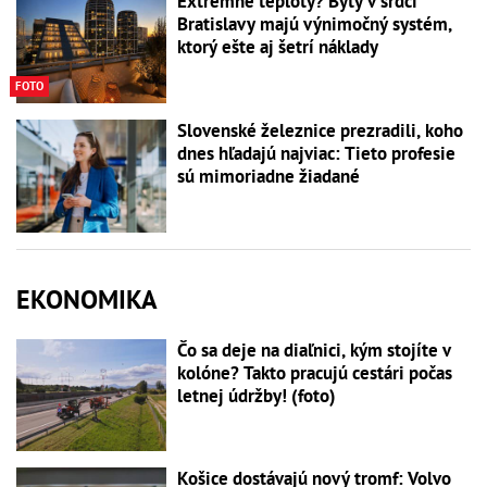
Extrémne teploty? Byty v srdci
Bratislavy majú výnimočný systém,
ktorý ešte aj šetrí náklady
FOTO
Slovenské železnice prezradili, koho
dnes hľadajú najviac: Tieto profesie
sú mimoriadne žiadané
EKONOMIKA
Čo sa deje na diaľnici, kým stojíte v
kolóne? Takto pracujú cestári počas
letnej údržby! (foto)
Košice dostávajú nový tromf: Volvo