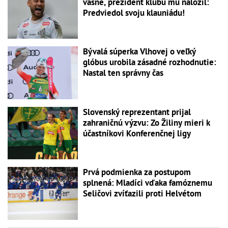
vášne, prezident klubu mu naložil:
Predviedol svoju klauniádu!
Bývalá súperka Vlhovej o veľký
glóbus urobila zásadné rozhodnutie:
Nastal ten správny čas
Slovenský reprezentant prijal
zahraničnú výzvu: Zo Žiliny mieri k
účastníkovi Konferenčnej ligy
Prvá podmienka za postupom
splnená: Mladíci vďaka famóznemu
Seličovi zvíťazili proti Helvétom