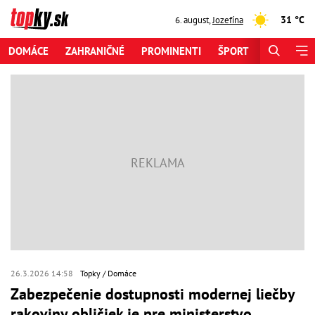
31 °C
6. august
,
Jozefína
DOMÁCE
ZAHRANIČNÉ
PROMINENTI
ŠPORT
ZAUJÍMAV
26.3.2026 14:58
Topky
Domáce
Zabezpečenie dostupnosti modernej liečby
rakoviny obličiek je pre ministerstvo