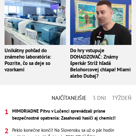
Unikátny pohľad do
Do hry vstupuje
známeho laboratória:
DOHADZOVAČ: Známy
Pozrite, čo sa deje so
šperkár Stríž hľadá
vzorkami
Belohorcovej chlapa! Miami
alebo Dubaj?
NAJČÍTANEJŠIE
3 DNI
TÝŽDEŇ
MIMORIADNE Pitvu v Lučenci sprevádzali prísne
bezpečnostné opatrenia: Zasahovali hasiči aj chemici!
Peklo konečne končí! Na Slovensku sa už o pár hodín