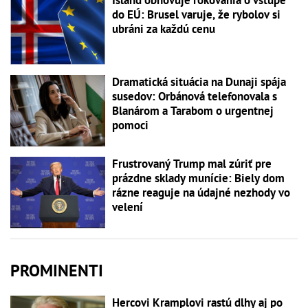
Island obnovuje rokovania o vstupe
do EÚ: Brusel varuje, že rybolov si
ubráni za každú cenu
Dramatická situácia na Dunaji spája
susedov: Orbánová telefonovala s
Blanárom a Tarabom o urgentnej
pomoci
Frustrovaný Trump mal zúriť pre
prázdne sklady munície: Biely dom
rázne reaguje na údajné nezhody vo
velení
PROMINENTI
Hercovi Kramplovi rastú dlhy aj po