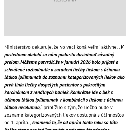
Ministerstvo deklaruje, že vo veci koná veľmi aktívne. „
V
poslednom období sa nám podarilo dosiahnuť zásadný
prelom. Môžeme potvrdiť, že v januári 2026 bolo prijaté a
schválené rozhodnutie o zaradení liečby liekom s účinnou
látkou ipilimumab do zoznamu kategorizovaných liekov ako
prvá línia liečby dospelých pacientov s pokročilým
karcinómom z renálnych buniek. Konkrétne ide o liek s
účinnou látkou ipilimumab v kombinácii s liekom s účinnou
látkou nivolumab,“
priblížilo s tým, že liečba bude v
zozname kategorizovaných liekov dostupná s účinnosťou
od 1. apríla. „
Znamená to, že od apríla tohto roku sa táto
liečba stane pre indikovaných pacientov štandardne