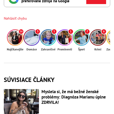
preferované zdroje na Google
Nahlásiť chybu
16
3
5
1
7
6
Najčítanejšie
Domáce
Zahraničné
Prominenti
Šport
Krimi
Zaují
SÚVISIACE ČLÁNKY
Myslela si, že má bežné ženské
problémy: Diagnóza Marianu úplne
ZDRVILA!