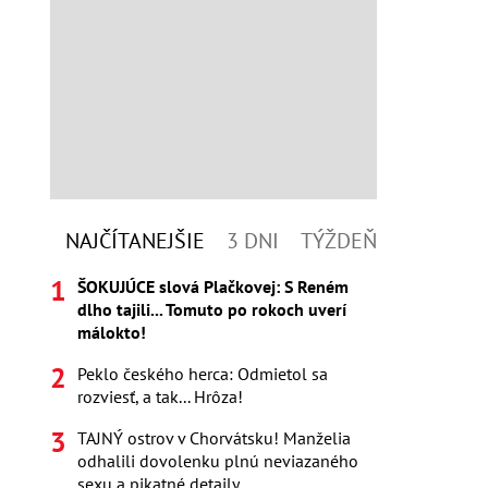
NAJČÍTANEJŠIE
3 DNI
TÝŽDEŇ
ŠOKUJÚCE slová Plačkovej: S Reném
dlho tajili... Tomuto po rokoch uverí
málokto!
Peklo českého herca: Odmietol sa
rozviesť, a tak... Hrôza!
TAJNÝ ostrov v Chorvátsku! Manželia
odhalili dovolenku plnú neviazaného
sexu a pikatné detaily