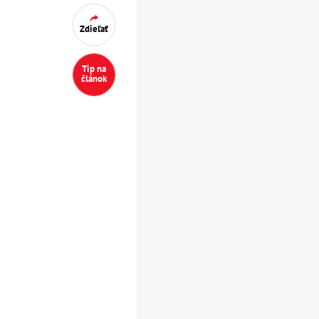
Zdieľať
Tip na
článok