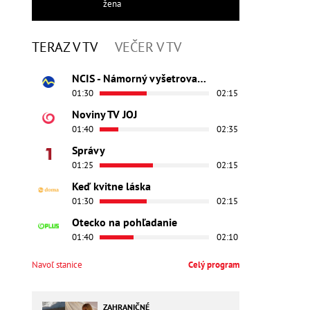
žena
TERAZ V TV
VEČER V TV
NCIS - Námorný vyšetrovací úrad
01:30
02:15
Noviny TV JOJ
01:40
02:35
Správy
01:25
02:15
Keď kvitne láska
01:30
02:15
Otecko na pohľadanie
01:40
02:10
Navoľ stanice
Celý program
ZAHRANIČNÉ