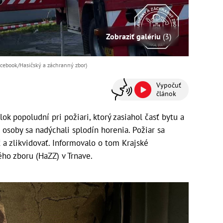
Zobraziť galériu
(3)
Facebook/Hasičský a záchranný zbor)
Vypočuť
článok
ok popoludní pri požiari, ktorý zasiahol časť bytu a
i osoby sa nadýchali splodín horenia. Požiar sa
 a zlikvidovať. Informovalo o tom Krajské
ého zboru (HaZZ) v Trnave.