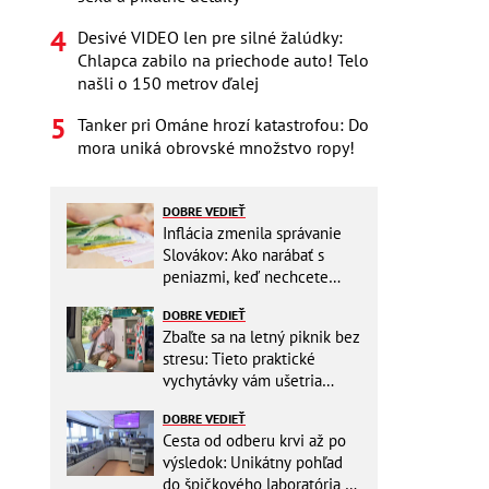
Desivé VIDEO len pre silné žalúdky:
Chlapca zabilo na priechode auto! Telo
našli o 150 metrov ďalej
Tanker pri Ománe hrozí katastrofou: Do
mora uniká obrovské množstvo ropy!
DOBRE VEDIEŤ
Inflácia zmenila správanie
Slovákov: Ako narábať s
peniazmi, keď nechcete
zbytočne riskovať?
DOBRE VEDIEŤ
Zbaľte sa na letný piknik bez
stresu: Tieto praktické
vychytávky vám ušetria
miesto v batohu!
DOBRE VEDIEŤ
Cesta od odberu krvi až po
výsledok: Unikátny pohľad
do špičkového laboratória na