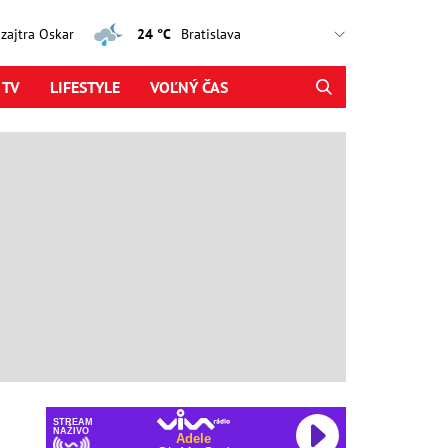
, zajtra Oskar
24 °C
 TV
LIFESTYLE
VOĽNÝ ČAS
STREAM
NAŽIVO
Adele