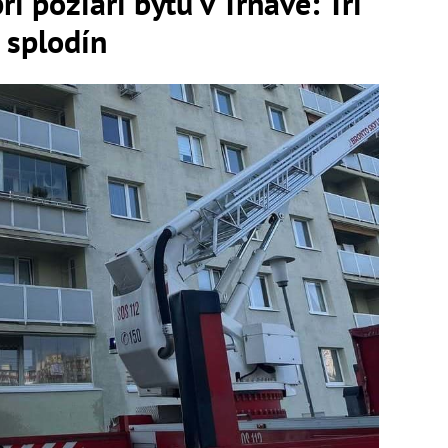
ri požiari bytu v Trnave: Tri
 splodín