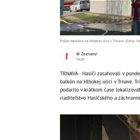
Požiar balkóna na Hlbokej ulici v Trnave. (Zdroj: 
© Zoznam/
TASR
TRNAVA - Hasiči zasahovali v pondel
balkón na Hlbokej ulici v Trnave. Tr
podarilo v krátkom čase lokalizovať
riaditeľstvo Hasičského a záchrann