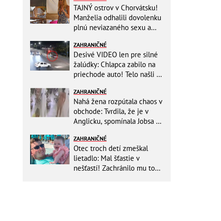
TAJNÝ ostrov v Chorvátsku!
Manželia odhalili dovolenku
plnú neviazaného sexu a
pikatné detaily
ZAHRANIČNÉ
Desivé VIDEO len pre silné
žalúdky: Chlapca zabilo na
priechode auto! Telo našli o
150 metrov ďalej
ZAHRANIČNÉ
Nahá žena rozpútala chaos v
obchode: Tvrdila, že je v
Anglicku, spomínala Jobsa aj
amfetamín
ZAHRANIČNÉ
Otec troch detí zmeškal
lietadlo: Mal šťastie v
nešťastí! Zachránilo mu to
život