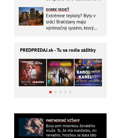
Slovensku
DOBRE VEDIEŤ
Extrémne teploty? Byty v
srdci Bratislavy majú
výnimočný systém, ktorý
ešte aj šetrí náklady
PREDPREDAJ
.sk - Tu sa rodia zážitky
PARTNERSKÉ VZŤAHY
Bola som milenkou ženatého
muža: To, že má manželku, mi
nevadilo, hrozbou sa stala táto