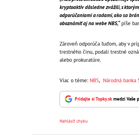
kryptoaktív dôsledne zvážili, s ktor
odporúčaniami a radami, ako sa bráni
oboznámiť aj na webe NBS,“
píše ba
Zároveň odporúča ľuďom, aby v prí
trestného činu, podali trestné ozn
alebo prokuratúre.
Viac o téme:
NBS
,
Národná banka 
Pridajte si Topky.sk
medzi Vaše p
Nahlásiť chybu