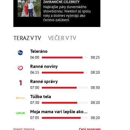
ZAHRANIČNÉ CELEBRITY
Najkrajšie páry slovenského
showbiznisu: Niektorí sú spolu
roky a dodnes vyzerajú ako
čerstvo zaľúbení
TERAZ V TV
VEČER V TV
Teleráno
06:00
08:25
Ranné noviny
06:15
08:20
Ranné správy
07:00
08:30
Túžba tela
07:30
08:20
Moja mama varí lepšie ako tvoja
07:05
08:20
Navoľ stanice
Celý program