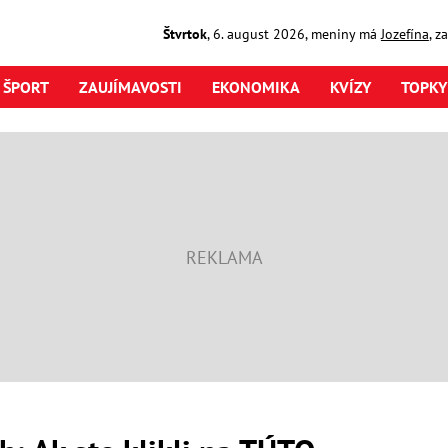
Štvrtok
,
6. august
2026
,
meniny má
Jozefína
, z
ŠPORT
ZAUJÍMAVOSTI
EKONOMIKA
KVÍZY
TOPKY