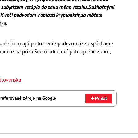
ým subjektom vstúpia do zmluvného vzťahu. S užitočnými
ť voči podvodom v oblasti kryptoaktív, sa môžete
nka.
pade, že majú podozrenie podozrenie zo spáchanie
ámenie na príslušnom oddelení policajného zboru,
Slovenska
referované zdroje na Google
Pridať