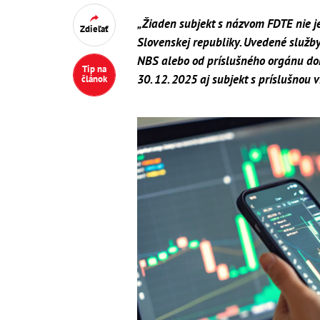
„Žiaden subjekt s názvom FDTE nie j
Zdieľať
Slovenskej republiky. Uvedené služb
NBS alebo od príslušného orgánu doh
Tip na
30. 12. 2025 aj subjekt s príslušnou 
článok