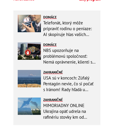
DOMÁCE
Telefonát, ktorý môže
pripraviť rodinu o peniaze:
AI skopíruje hlas vašich
blízkych, odborníci radia
DOMÁCE
jednoduchý trik
NBS upozorňuje na
problémovú spoločnosť:
Nemá oprávnenie, klienti sa
vystavujú veľkému riziku
ZAHRANIČNÉ
USA sú v koncoch: Zúfalý
Pentagón nevie, čo si počať
s Iránom! Rady hľadá u
analytikov
ZAHRANIČNÉ
MIMORIADNY ONLINE
Ukrajina opäť udrela na
rafinériu stovky km od
hraníc! Kyjev získa zabavené
plavidlo Rusov