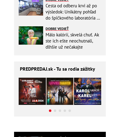
Cesta od odberu krvi až po
výsledok: Unikátny pohľad
do špičkového laboratória na
Slovensku
DOBRE VEDIEŤ
Málo kalórií, skvelá chuť. Ak
ste ich ešte neochutnali,
dlhšie už nečakajte
PREDPREDAJ
.sk - Tu sa rodia zážitky