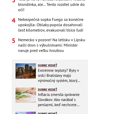
blondínka, ale... Tento rozdiel udrie do
očí!
Nebezpečná sopka Fuego sa konečne
upokojila: Oblaky popola dosahovali
šesť kilometrov, evakuovali tisíce ľudí
Nemecko v pozore! Na letisku v Lipsku
našli dron s výbušninami: Minister
varuje pred veľku hrozbou
DOBRE VEDIEŤ
Extrémne teploty? Byty v
srdci Bratislavy majú
výnimočný systém, ktorý
ešte aj šetrí náklady
DOBRE VEDIEŤ
Inflácia zmenila správanie
Slovákov: Ako narábať s
peniazmi, keď nechcete
zbytočne riskovať?
DOBRE VEDIEŤ