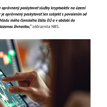
e oprávnený poskytovať služby kryptoaktív na území
y je oprávnený poskytovať len subjekt s povolením od
ľadu iného členského štátu EÚ a v období do
viazanou živnosťou,“
zdôraznila NBS.