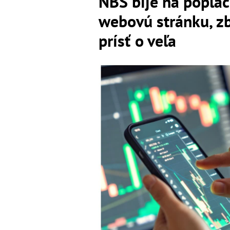
NBS bije na poplac
webovú stránku, zb
prísť o veľa