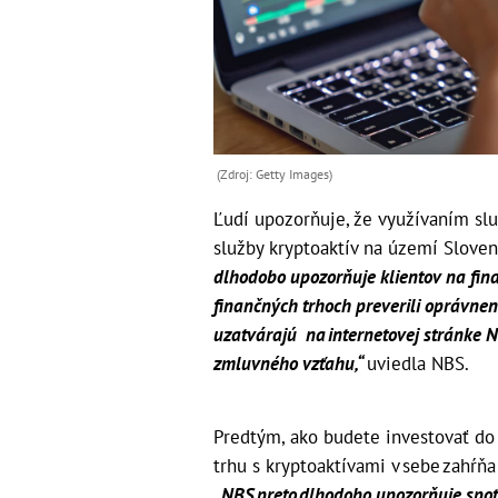
(Zdroj: Getty Images)
Ľudí upozorňuje, že využívaním slu
služby kryptoaktív na území Sloven
dlhodobo upozorňuje klientov na fin
finančných trhoch preverili oprávne
uzatvárajú na internetovej stránke N
zmluvného vzťahu,“
uviedla NBS.
Predtým, ako budete investovať do 
trhu s kryptoaktívami v sebe zahŕňa
„NBS preto dlhodobo upozorňuje spotr