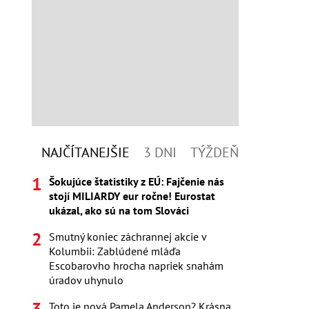
NAJČÍTANEJŠIE
3 DNI
TÝŽDEŇ
Šokujúce štatistiky z EÚ: Fajčenie nás
stojí MILIARDY eur ročne! Eurostat
ukázal, ako sú na tom Slováci
Smutný koniec záchrannej akcie v
Kolumbii: Zablúdené mláďa
Escobarovho hrocha napriek snahám
úradov uhynulo
Toto je nová Pamela Anderson? Krásna