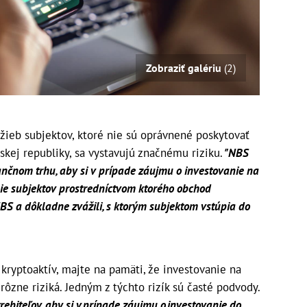
Zobraziť galériu
(2)
žieb subjektov, ktoré nie sú oprávnené poskytovať
skej republiky, sa vystavujú značnému riziku.
"NBS
ančnom trhu, aby si v prípade záujmu o investovanie na
nie subjektov prostredníctvom ktorého obchod
BS a dôkladne zvážili, s ktorým subjektom vstúpia do
kryptoaktív, majte na pamäti, že investovanie na
 rôzne riziká. Jedným z týchto rizík sú časté podvody.
ebiteľov, aby si v prípade záujmu o investovanie do