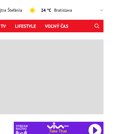
ajtra Štefánia
24 °C
 TV
LIFESTYLE
VOĽNÝ ČAS
STREAM
NAŽIVO
Take That